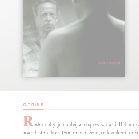
O TITULE
R
esler nebyl jen obhájcem spravedlnosti. Během s
anarchistou, literátem, mecenášem, milovníkem umění