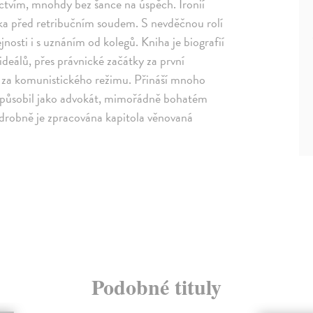
tvím, mnohdy bez šance na úspěch. Ironií
ka před retribučním soudem. S nevděčnou rolí
jnosti i s uznáním od kolegů. Kniha je biografií
ideálů, přes právnické začátky za první
ud za komunistického režimu. Přináší mnoho
ž působil jako advokát, mimořádně bohatém
podrobně je zpracována kapitola věnovaná
Podobné tituly