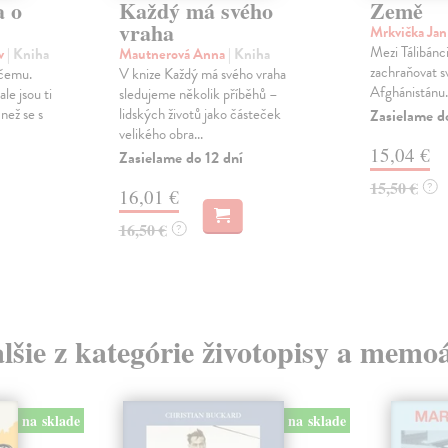
a o
Každý má svého
Země
vraha
Mrkvička Ja
Mezi Tálibánci 
av
| Kniha
Mautnerová Anna
| Kniha
zachraňovat s
ičemu.
V knize Každý má svého vraha
Afghánistánu.
ale jsou ti
sledujeme několik příběhů –
než se s
lidských životů jako částeček
Zasielame d
velikého obra...
15,04 €
Zasielame do 12 dní
15,50 €
?
16,01 €
16,50 €
?
lšie z kategórie životopisy a memo
na sklade
na sklade