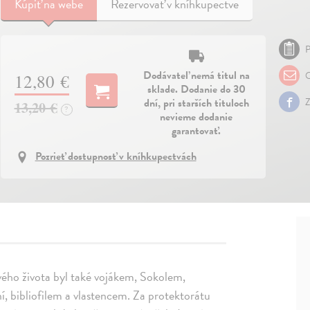
Kúpiť
na webe
Rezervovať v kníhkupectve
P
Dodávateľ nemá titul na
O
12,80 €
sklade. Dodanie do 30
dní, pri starších tituloch
Z
13,20 €
?
nevieme dodanie
garantovať.
Pozrieť dostupnosť v kníhkupectvách
vého života byl také vojákem, Sokolem,
, bibliofilem a vlastencem. Za protektorátu