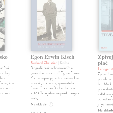
sko
Egon Erwin Kisch
Zpíve
plač
Buckard Christian
| Kniha
osefovi
Biografii pražského novináře a
Lanegan 
 druhej
„zuřivého reportéra“ Egona Erwina
Zpověď ku
 Jeho
Kische napsal její autor, německo-
příběh roc
Paulo, kde
židovský žurnalista, spisovatel a
let . Mark
voriacimi
filmař Christian Buckard v roce
pódia dost
torí mu
2023. Také jeho dvě předcházející
vidlákova 
knihy,…
odhodlání 
Na sklade
jiných mož
?
Na sklad