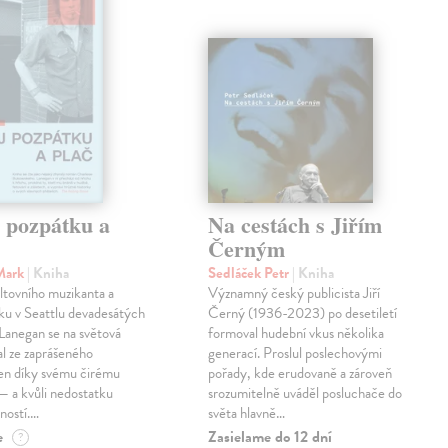
j pozpátku a
Na cestách s Jiřím
Černým
Mark
| Kniha
Sedláček Petr
| Kniha
ltovního muzikanta a
Významný český publicista Jiří
ku v Seattlu devadesátých
Černý (1936-2023) po desetiletí
 Lanegan se na světová
formoval hudební vkus několika
al ze zaprášeného
generací. Proslul poslechovými
jen díky svému čirému
pořady, kde erudovaně a zároveň
— a kvůli nedostatku
srozumitelně uváděl posluchače do
ností.…
světa hlavně…
e
Zasielame do 12 dní
?