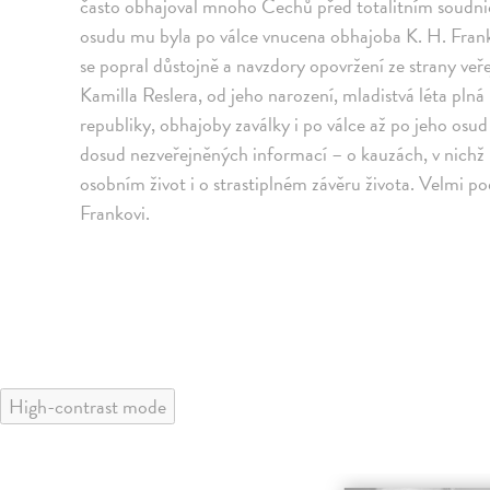
často obhajoval mnoho Čechů před totalitním soudnic
osudu mu byla po válce vnucena obhajoba K. H. Fran
se popral důstojně a navzdory opovržení ze strany veře
Kamilla Reslera, od jeho narození, mladistvá léta plná 
republiky, obhajoby zaválky i po válce až po jeho os
dosud nezveřejněných informací – o kauzách, v nich
osobním život i o strastiplném závěru života. Velmi 
Frankovi.
High-contrast mode