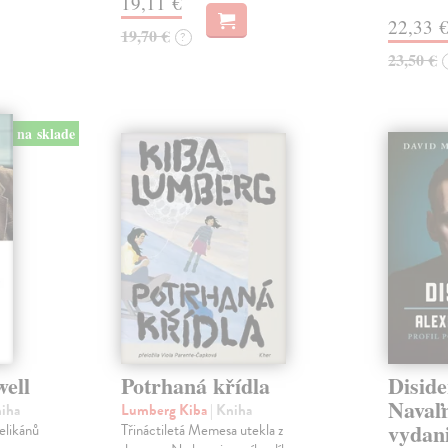
19,11 €
22,33 
19,70 €
?
23,50 €
na sklade
well
Potrhaná křídla
Diside
Navaľn
niha
Lumberg Kiba
| Kniha
vydan
velikánů
Třináctiletá Memesa utekla z