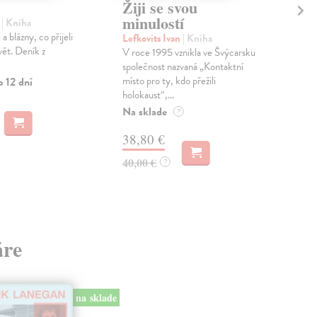
Žiji se svou
V
minulostí
di
n
| Kniha
a blázny, co přijeli
Lefkovits Ivan
| Kniha
Rum
vět. Deník z
V roce 1995 vznikla ve Švýcarsku
Fotb
společnost nazvaná „Kontaktní
netr
místo pro ty, kdo přežili
lei
o 12 dní
holokaust“,...
ze sl
Na sklade
Zas
?
38,80 €
15
40,00 €
15,
?
áre
na sklade