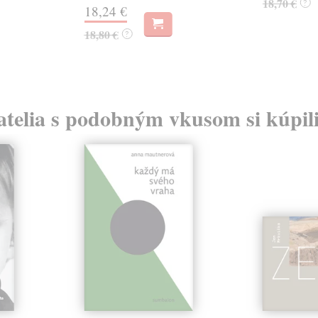
18,70 €
?
18,24 €
18,80 €
?
atelia s podobným vkusom si kúpili