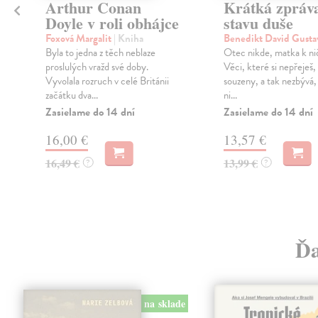
Arthur Conan
Krátká zpráv
Doyle v roli obhájce
stavu duše
Foxová Margalit
| Kniha
Benedikt David Gust
Byla to jedna z těch neblaze
Otec nikde, matka k n
proslulých vražd své doby.
Věci, které si nepřeješ, 
Vyvolala rozruch v celé Británii
souzeny, a tak nezbývá, 
začátku dva...
ni...
Zasielame do 14 dní
Zasielame do 14 dní
16,00 €
13,57 €
16,49 €
13,99 €
?
?
Ďa
na sklade