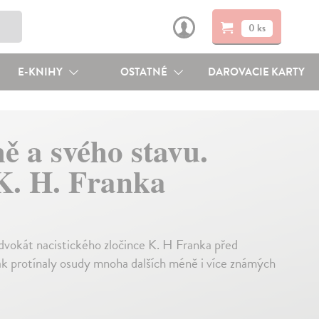
0 ks
E-KNIHY
OSTATNÉ
DAROVACIE KARTY
ě a svého stavu.
K. H. Franka
advokát nacistického zločince K. H Franka před
k protínaly osudy mnoha dalších méně i více známých