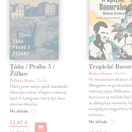
Táňa / Praha 3 /
Tropické Bavor
Žižkov
Betina Anton
| Kniha
Po nacistickom lekárovi J
Zelbová Marie
| Kniha
Mengelem sa po skončení
Nikdy jsme nebyli úplně standardní
svetovej vojny zľahla zem.
žižkovská rodina. Vítejte v mámině
domovom sa stal štát Sao 
bytě 4. kategorie, který byl všem
sa obklopil po nemecky ho
otevřen dokořán.
európskymi imigrantmi, k
Na sklade
?
ochotne…
Na sklade
12,92 €
?
13,60 €