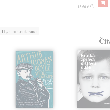
15,50 €
?
High-contrast mode
Čit
klade