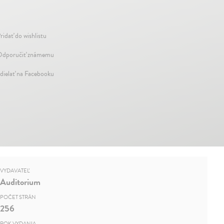
ridať do wishlistu
dporučiť známemu
dielať na Facebooku
VYDAVATEĽ
Auditorium
POČET STRÁN
256
ROK VYDANIA