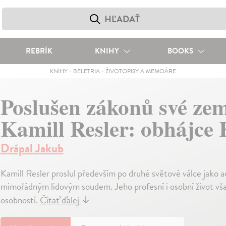
REBRÍK
KNIHY
BOOKS
KNIHY
-
BELETRIA
-
ŽIVOTOPISY A MEMOÁRE
Poslušen zákonů své zem
Kamill Resler: obhájce 
Drápal Jakub
Kamill Resler proslul především po druhé světové válce jako 
mimořádným lidovým soudem. Jeho profesní i osobní život vša
osobností.
Čítať ďalej
↓