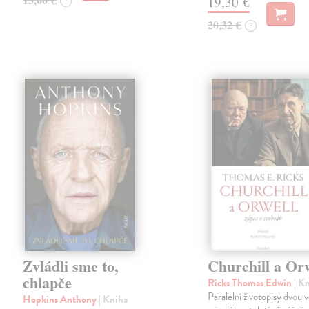
19,30 €
?
20,32 €
?
Zvládli sme to,
Churchill a Or
chlapče
Ricks Thomas Edwin
| K
Paralelní životopisy dvou 
Hopkins Anthony
| Kniha