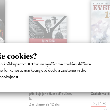
še cookies?
Franz Kafka.
Everest
ho kníhkupectva Artforum využívame cookies slúžiace
Člověk své a naší
Conefrey Mi
e funkčnosti, marketingové účely a zaistenie vášho
doby
První pokus o
spokojnosti.
Everest v roc
Naprosto
Fučíková Renáta
| Kniha
George Leigh
lo
Výpravná kniha o nejslavnějším
britské výprav
uba Rumla
pražském rodákovi Franzi Kafkovi
Zasielame d
přibližuje jeho život a dílo všem,
k...
18,14 €
Zasielame do 12 dní