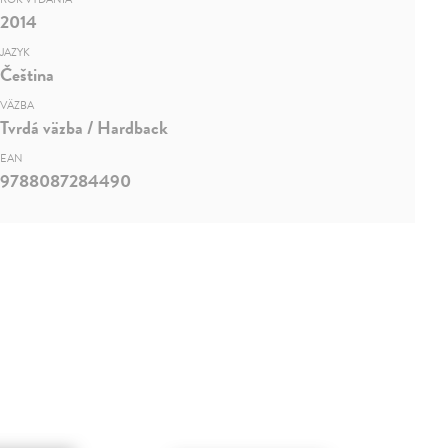
2014
JAZYK
Čeština
VÄZBA
Tvrdá väzba / Hardback
EAN
9788087284490