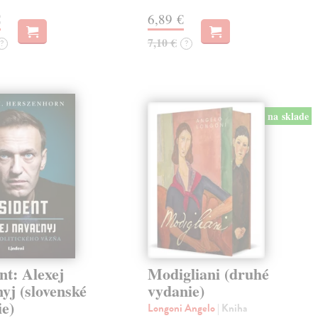
€
6,89 €
7,10 €
?
?
na sklade
nt: Alexej
Modigliani (druhé
yj (slovenské
vydanie)
ie)
Longoni Angelo
| Kniha