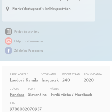
Pozrieť dostupnosť v kníhkupectvách
Pridať do wishlistu
Odporučiť známemu
Zdielať na Facebooku
PREKLADATEĽ
VYDAVATEĽ
POČET STRÁN
ROK VYDANIA
Laudová Kamila
Inaque.sk
240
2020
EDÍCIA
JAZYK
VÄZBA
Pandora
Slovenčina
Tvrdá väzba / Hardback
EAN
9788082070937