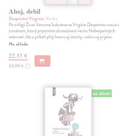
Ahoj, debil
Despentes Virginie
| Kniha
Po trilógii Život Vernona Subutexa sa Virginie Despentes vracia s
románom, ktorý pripomína ultrasúčasnú verziu Nebezpečných
známostí. Ide o príbeh plný hnevu aj útechy, vzdoru aj prijatia.
Na sklade
22,33 €
23,50 €
?
na sklade