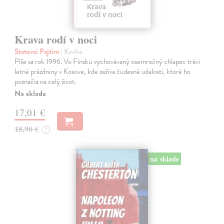
Krava rodí v noci
Statovci Pajtim
| Kniha
Píše sa rok 1996. Vo Fínsku vychovávaný osemročný chlapec trávi
letné prázdniny v Kosove, kde zažíva čudesné udalosti, ktoré ho
poznačia na celý život.
Na sklade
17,01 €
18,90 €
?
na sklade