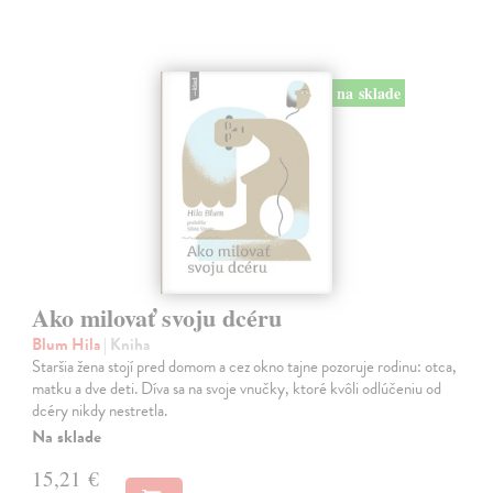
na sklade
Ako milovať svoju dcéru
Blum Hila
| Kniha
Staršia žena stojí pred domom a cez okno tajne pozoruje rodinu: otca,
matku a dve deti. Díva sa na svoje vnučky, ktoré kvôli odlúčeniu od
dcéry nikdy nestretla.
Na sklade
15,21 €