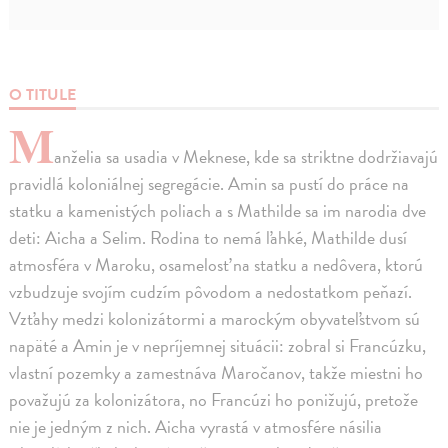
O TITULE
M
anželia sa usadia v Meknese, kde sa striktne dodržiavajú
pravidlá koloniálnej segregácie. Amin sa pustí do práce na
statku a kamenistých poliach a s Mathilde sa im narodia dve
deti: Aicha a Selim. Rodina to nemá ľahké, Mathilde dusí
atmosféra v Maroku, osamelosť na statku a nedôvera, ktorú
vzbudzuje svojím cudzím pôvodom a nedostatkom peňazí.
Vzťahy medzi kolonizátormi a marockým obyvateľstvom sú
napäté a Amin je v nepríjemnej situácii: zobral si Francúzku,
vlastní pozemky a zamestnáva Maročanov, takže miestni ho
považujú za kolonizátora, no Francúzi ho ponižujú, pretože
nie je jedným z nich. Aicha vyrastá v atmosfére násilia