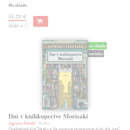
Na sklade
31,21 €
32,85 €
?
na sklade
novinka
Dni v kníhkupectve Morisaki
Jagisawa Satoshi
| Kniha
Dvadsaťpäťročná Takako si žila pomerne bezstarostne až do dňa, keď