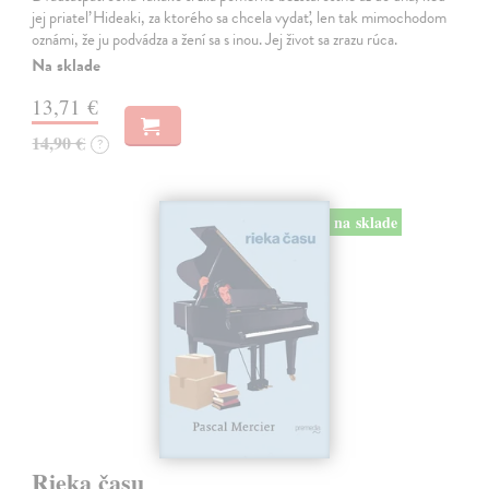
jej priateľ Hideaki, za ktorého sa chcela vydať, len tak mimochodom
oznámi, že ju podvádza a žení sa s inou. Jej život sa zrazu rúca.
Na sklade
13,71 €
14,90 €
?
na sklade
Rieka času