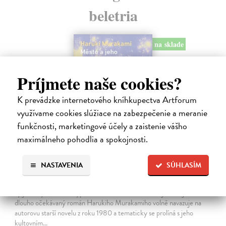
beletria
na sklade
Príjmete naše cookies?
K prevádzke internetového kníhkupectva Artforum
využívame cookies slúžiace na zabezpečenie a meranie
funkčnosti, marketingové účely a zaistenie vášho
maximálneho pohodlia a spokojnosti.
NASTAVENIA
SÚHLASÍM
Město a jeho nejisté zdi
Murakami Haruki
| Kniha
Ty jsi to byla, kdo mi vyprávěl o tom městě. Město a jeho nejisté zdi –
dlouho očekávaný román Harukiho Murakamiho volně navazuje na
autorovu starší novelu z roku 1980 a tematicky se prolíná s jeho
kultovním…