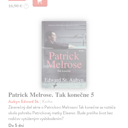
16,90 €
?
Patrick Melrose. Tak konečne 5
Aubyn Edward St.
| Kniha
Záverečný diel série o Patrickovi Melrosovi Tak konečne sa roztáča
okolo pohrebu Patrickovej matky Eleanor. Bude preňho život bez
rodičov vytúženým vyslobodením?
Do 5 dní