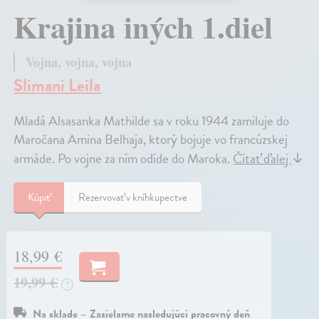
Krajina iných 1.diel
Vojna, vojna, vojna
Slimani Leila
Mladá Alsasanka Mathilde sa v roku 1944 zamiluje do
Maročana Amina Belhaja, ktorý bojuje vo francúzskej
armáde. Po vojne za ním odíde do Maroka.
Čítať ďalej
↓
Kúpiť
Rezervovať v kníhkupectve
18,99 €
19,99 €
?
Na sklade – Zasielame nasledujúci pracovný deň