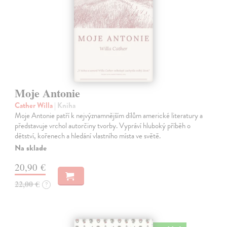
Moje Antonie
Cather Willa
| Kniha
Moje Antonie patří k nejvýznamnějším dílům americké literatury a
představuje vrchol autorčiny tvorby. Vypráví hluboký příběh o
dětství, kořenech a hledání vlastního místa ve světě.
Na sklade
20,90 €
22,00 €
?