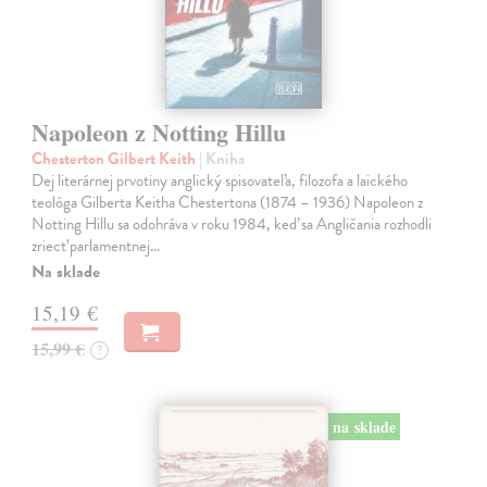
Napoleon z Notting Hillu
Chesterton Gilbert Keith
| Kniha
Dej literárnej prvotiny anglický spisovateľa, filozofa a laického
teológa Gilberta Keitha Chestertona (1874 – 1936) Napoleon z
Notting Hillu sa odohráva v roku 1984, keď sa Angličania rozhodli
zriecť parlamentnej…
Na sklade
15,19 €
15,99 €
?
na sklade