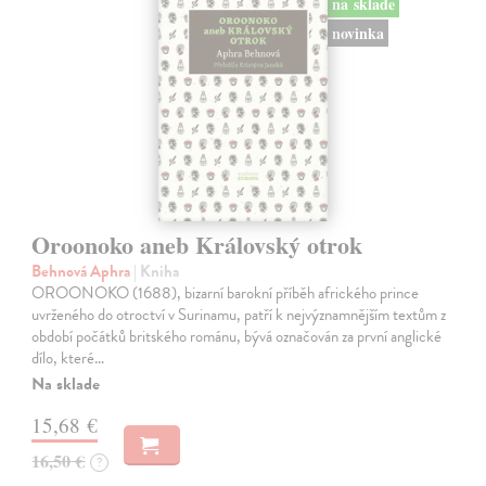
na sklade
novinka
Oroonoko aneb Královský otrok
Behnová Aphra
| Kniha
OROONOKO (1688), bizarní barokní příběh afrického prince
uvrženého do otroctví v Surinamu, patří k nejvýznamnějším textům z
období počátků britského románu, bývá označován za první anglické
dílo, které…
Na sklade
15,68 €
16,50 €
?