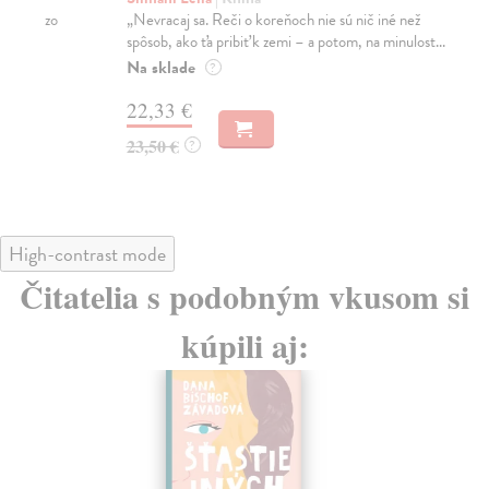
„Nevracaj sa. Reči o koreňoch nie sú nič iné než
Keď
spôsob, ako ťa pribiť k zemi – a potom, na minulost...
sku
Na sklade
Na
?
22,33 €
22
23,50 €
23
?
High-contrast mode
Čitatelia s podobným vkusom si
kúpili aj: