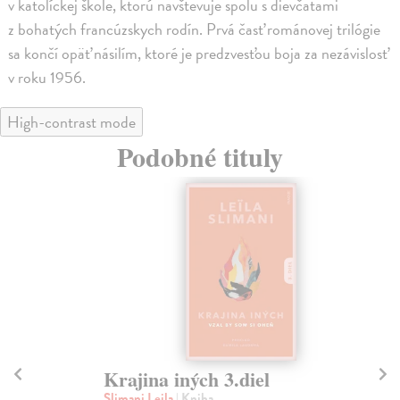
v katolíckej škole, ktorú navštevuje spolu s dievčatami
z bohatých francúzskych rodín. Prvá časť románovej trilógie
sa končí opäť násilím, ktoré je predzvesťou boja za nezávislosť
v roku 1956.
High-contrast mode
Podobné tituly
Krajina iných 3.diel
E
Slimani Leila
| Kniha
Par