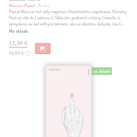
Mercier Pascal
| Kniha
Pascal Mercier bol vždy majstrom filozofického rozprávania. Romány
Nočný vlak do Lisabonu či Váha slov podnietili milióny čitateľov k
zamysleniu sa nad veľkými témami, ako sú identita, sloboda, čas či…
Na sklade
12,30 €
12,95 €
?
na sklade