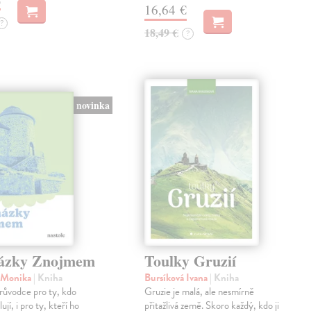
16,64 €
?
18,49 €
?
novinka
ázky Znojmem
Toulky Gruzií
á Monika
| Kniha
Bursíková Ivana
| Kniha
růvodce pro ty, kdo
Gruzie je malá, ale nesmírně
jí, i pro ty, kteří ho
přitažlivá země. Skoro každý, kdo ji