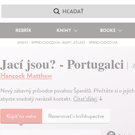
REBRÍK
KNIHY
BOOKS
KNIHY
-
SPRIEVODCOVIA, MAPY, ATLASY
-
SPRIEVODCOVIA
Jací jsou? - Portugalci
Z
Hancock Matthew
Nový zábavný průvodce povahou Španělů. Přečtěte si o jejich
abyste snadněji navázali kontakt.
Čítať ďalej
↓
Kúpiť
na webe
Rezervovať v kníhkupectve