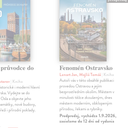
 průvodce do
Fenomén Ostravsko
Lenart Jan, Majliš Tomáš
| Kniha
Autoři vás v této obsáhlé publikaci
autorov
| Kniha
provedou Ostravou a jejím
istorické i moderní hlavní
bezprostředním okolím. Městem v
ska. Vydejte se do
minulosti těžce zkoušeným, dnes
o Osla a objevte jeho
městem moderním, obklopeným
 památky, nové budovy,
přírodou, řekami a rybníky.
eží i přírodní poklady.
Predpredaj, vychádza 1.9.2026,
zasielame do 12 dní od vydania
€