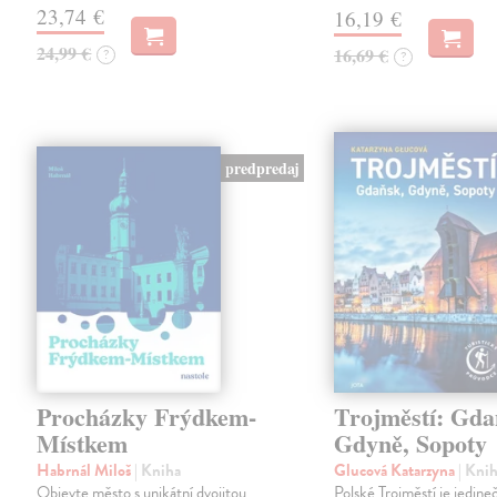
23,74 €
16,19 €
24,99 €
16,69 €
?
?
predpredaj
Procházky Frýdkem-
Trojměstí: Gda
Místkem
Gdyně, Sopoty
Habrnál Miloš
| Kniha
Glucová Katarzyna
| Kni
Objevte město s unikátní dvojitou
Polské Trojměstí je jedine