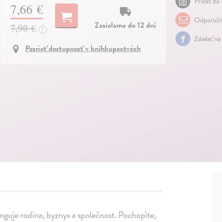
Pridať do 
7,66 €
Odporuči
Zasielame do 12 dní
7,90 €
?
Zdielať na
Pozrieť dostupnosť v kníhkupectvách
 funguje rodina, byznys a společnost. Pochopíte,