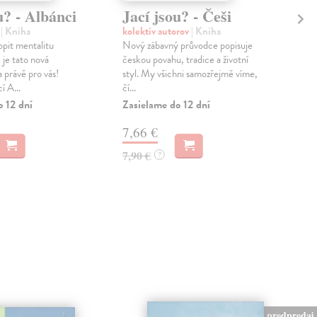
u? - Albánci
Jací jsou? - Češi
Ja
No
n
| Kniha
kolektív autorov
| Kniha
pit mentalitu
Nový zábavný průvodce popisuje
kol
je tato nová
českou povahu, tradice a životní
Nový
 právě pro vás!
styl. My všichni samozřejmě víme,
nez
í A...
čí...
pub
obyv
o 12 dní
Zasielame do 12 dní
Zas
7,66 €
7,
7,90 €
?
7,9
predpredaj