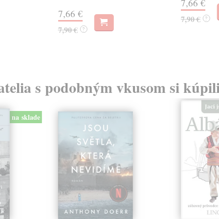
7,66 €
7,66 €
7,90 €
?
7,90 €
?
atelia s podobným vkusom si kúpili
na sklade