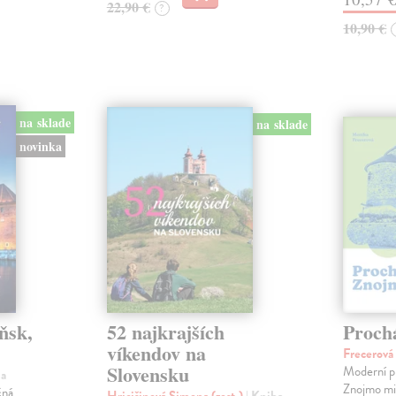
22,90 €
?
10,90 €
na sklade
na sklade
novinka
ňsk,
52 najkrajších
Proch
víkendov na
Frecerov
Slovensku
Moderní p
ha
Znojmo milu
čná
Hricišinová Simona (zost.)
| Kniha