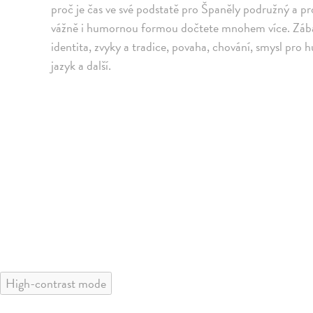
proč je čas ve své podstatě pro Španěly podružný a pro
vážně i humornou formou dočtete mnohem více. Záb
identita, zvyky a tradice, povaha, chování, smysl pro h
jazyk a další.
High-contrast mode