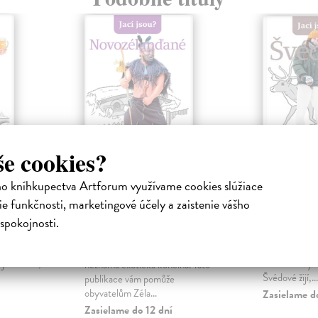
še cookies?
ho kníhkupectva Artforum využívame cookies slúžiace
eši
Jací jsou? -
Jací jso
e funkčnosti, marketingové účely a zaistenie vášho
Novozélanďané
a
Berlin Peter
spokojnosti.
 popisuje
Nová zábavná 
kolektív autorov
| Kniha
a životní
všechny milo
Nový Zéland je pro většinu z nás
ejmě víme,
životního styl
neznámá exotická končina. Tato
Švédové žijí,...
publikace vám pomůže
obyvatelům Zéla...
Zasielame d
Zasielame do 12 dní