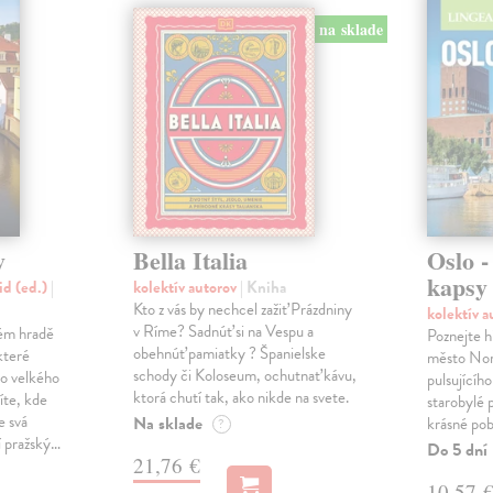
na sklade
y
Bella Italia
Oslo -
kapsy
id (ed.)
|
kolektív autorov
| Kniha
Kto z vás by nechcel zažiť Prázdniny
kolektív 
v Ríme? Sadnúť si na Vespu a
kém hradě
Poznejte h
obehnúť pamiatky ? Španielske
které
město Nor
schody či Koloseum, ochutnať kávu,
o velkého
pulsujícíh
ktorá chutí tak, ako nikde na svete.
íte, kde
starobylé
e svá
Na sklade
krásné pobř
?
í pražský…
Do 5 dní
21,76 €
10,57 