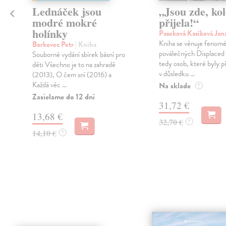
Lednáček jsou
„Jsou zde, ko
modré mokré
přijela!“
holínky
Paseková Kasíková Jan
Kniha se věnuje fenom
Borkovec Petr
| Kniha
poválečných Displaced 
Souborné vydání sbírek básní pro
tedy osob, které byly 
děti Všechno je to na zahradě
v důsledku ...
(2013), O čem sní (2016) a
Každá věc ...
Na sklade
?
Zasielame do 12 dní
31,72 €
13,68 €
32,70 €
?
14,10 €
?