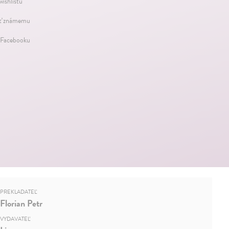
wishlistu
ť známemu
 Facebooku
PREKLADATEĽ
Florian Petr
VYDAVATEĽ