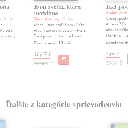
lona
Jsou světla, která
Jací jso
nevidíme
Andoni Ala
Chcete pocho
a
| Kniha
Doerr Anthony
| Kniha
Albánců? Pak 
énu
Marie-Laure prožívá s milujícím
zábavná knížka
Persons,
otcem spokojené dětství v Paříži.
Dozvíte se, jac
přemístěny
Život ji však postaví před první t...
Zasielame d
Zasielame do 10 dní
7,66 €
20,47 €
7,90 €
21,10 €
?
?
Ďalšie z kategórie sprievodcovia