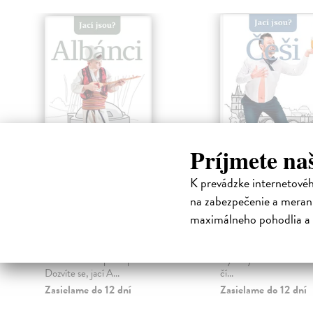
Príjmete na
K prevádzke internetové
Jací jsou? - Albánci
Jací jsou? - Č
na zabezpečenie a merani
Andoni Alan
| Kniha
kolektív autorov
| Knih
maximálneho pohodlia a 
Chcete pochopit mentalitu
Nový zábavný průvodce
Albánců? Pak je tato nová
českou povahu, tradice 
zábavná knížka právě pro vás!
styl. My všichni samozř
Dozvíte se, jací A...
čí...
Zasielame do 12 dní
Zasielame do 12 dní