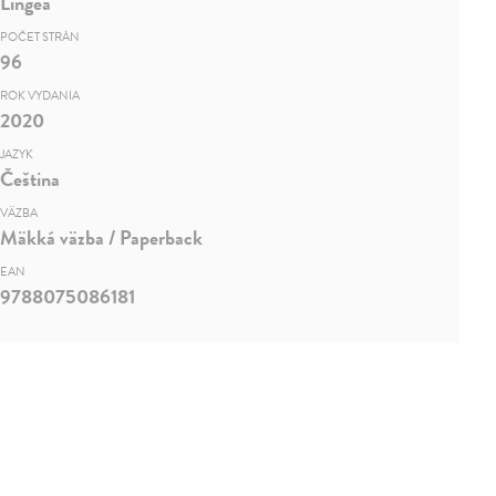
Lingea
POČET STRÁN
96
ROK VYDANIA
2020
JAZYK
Čeština
VÄZBA
Mäkká väzba / Paperback
EAN
9788075086181