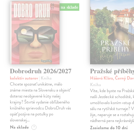
na sklade
Dobrodruh 2026/2027
Pražské příběh
kolektív autorov
| Kniha
Hášová Klára, Černý Dav
Chcete spoznať unikátne, málo
Kniha
známe miesta na Slovensku a objaviť
Víte, kde byste na Pražs
doteraz neobjavené kúty našej
našli Jezdecké schodiště, 
krajiny? Štvrté vydanie obľúbeného
umožňovalo koním vstup d
knižného sprievodcu DobroDruh vás
sálu na rytířské turnaje? V
opäť pozýva na potulky po
žije, naparuje se a roztahuj
slovenskej…
nádherná pera nejkrásnějš
Na sklade
Zasielame do 10 dní
?