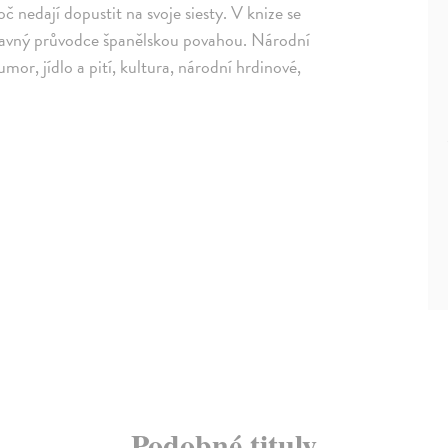
č nedají dopustit na svoje siesty. V knize se
avný průvodce španělskou povahou. Národní
umor, jídlo a pití, kultura, národní hrdinové,
Podobné tituly