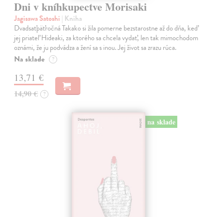
Dni v kníhkupectve Morisaki
Jagisawa Satoshi
| Kniha
Dvadsaťpäťročná Takako si žila pomerne bezstarostne až do dňa, keď
jej priateľ Hideaki, za ktorého sa chcela vydať, len tak mimochodom
oznámi, že ju podvádza a žení sa s inou. Jej život sa zrazu rúca.
Na sklade
?
13,71 €
14,90 €
?
na sklade