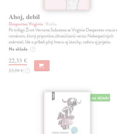
Ahoj, debil
Despentes Virginie
| Kniha
Po trilógii Život Vernona Subutexa sa Virginie Despentes vracia s
románom, ktorý pripomína ultrasúčasnú verziu Nebezpečných
známostí. Ide o príbeh plný hnevu aj útechy, vzdoru aj prijatia.
Na sklade
?
22,33 €
23,50 €
?
na sklade