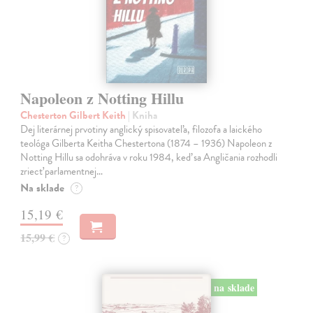
Napoleon z Notting Hillu
Chesterton Gilbert Keith
| Kniha
Dej literárnej prvotiny anglický spisovateľa, filozofa a laického
teológa Gilberta Keitha Chestertona (1874 – 1936) Napoleon z
Notting Hillu sa odohráva v roku 1984, keď sa Angličania rozhodli
zriecť parlamentnej…
Na sklade
?
15,19 €
15,99 €
?
na sklade