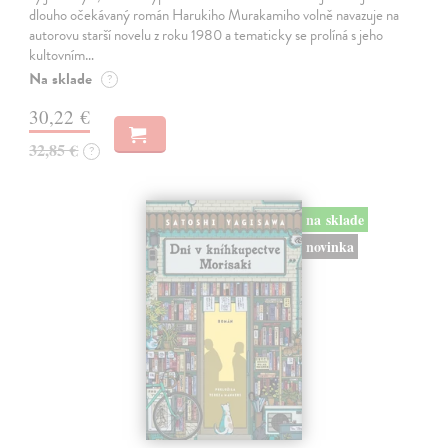
dlouho očekávaný román Harukiho Murakamiho volně navazuje na
autorovu starší novelu z roku 1980 a tematicky se prolíná s jeho
kultovním…
Na sklade
?
30,22 €
32,85 €
?
na sklade
novinka