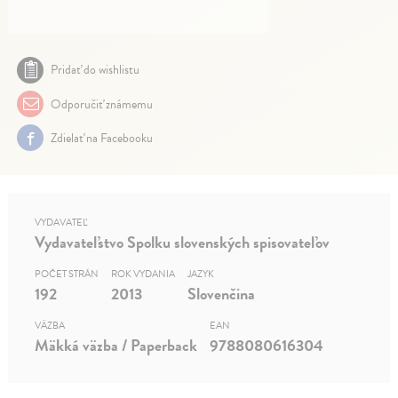
Pridať do wishlistu
Odporučiť známemu
Zdielať na Facebooku
VYDAVATEĽ
Vydavateľstvo Spolku slovenských spisovateľov
POČET STRÁN
ROK VYDANIA
JAZYK
192
2013
Slovenčina
VÄZBA
EAN
Mäkká väzba / Paperback
9788080616304