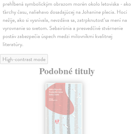
prehĺbená symbolickým obrazom morén okolo letoviska - ako
ťarchy času, naliehavo dosadajúcej na Johanine plecia. Hoci
nežije, ako si vysnívala, nevzdáva sa, zatrpknutosť sa mení na
vyrovnanie so svetom. Sebairónia a presvedčivé stvárnenie
postáv zabezpečia úspech medzi milovníkmi kvalitnej
literatúry.
High-contrast mode
Podobné tituly