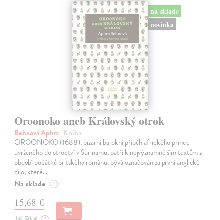
na sklade
novinka
Oroonoko aneb Královský otrok
Behnová Aphra
| Kniha
OROONOKO (1688), bizarní barokní příběh afrického prince
uvrženého do otroctví v Surinamu, patří k nejvýznamnějším textům z
období počátků britského románu, bývá označován za první anglické
dílo, které…
Na sklade
?
15,68 €
16,50 €
?