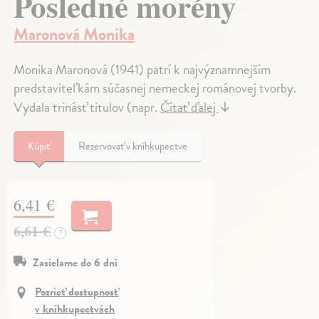
Posledné morény
Maronová Monika
Monika Maronová (1941) patrí k najvýznamnejším
predstaviteľkám súčasnej nemeckej románovej tvorby.
Vydala trinásť titulov (napr.
Čítať ďalej
↓
Kúpiť
Rezervovať v kníhkupectve
6,41 €
6,61 €
?
Zasielame do 6 dní
Pozrieť dostupnosť
v kníhkupectvách