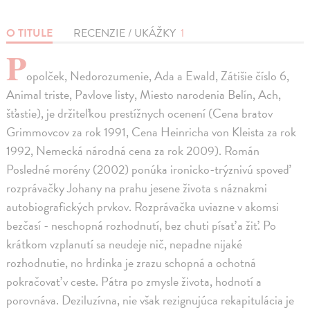
O TITULE
RECENZIE / UKÁŽKY
1
P
opolček, Nedorozumenie, Ada a Ewald, Zátišie číslo 6,
Animal triste, Pavlove listy, Miesto narodenia Belín, Ach,
šťastie), je držiteľkou prestížnych ocenení (Cena bratov
Grimmovcov za rok 1991, Cena Heinricha von Kleista za rok
1992, Nemecká národná cena za rok 2009). Román
Posledné morény (2002) ponúka ironicko-trýznivú spoveď
rozprávačky Johany na prahu jesene života s náznakmi
autobiografických prvkov. Rozprávačka uviazne v akomsi
bezčasí - neschopná rozhodnutí, bez chuti písať a žiť. Po
krátkom vzplanutí sa neudeje nič, nepadne nijaké
rozhodnutie, no hrdinka je zrazu schopná a ochotná
pokračovať v ceste. Pátra po zmysle života, hodnotí a
porovnáva. Deziluzívna, nie však rezignujúca rekapitulácia je