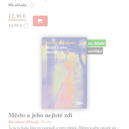
Na sklade
?
12,30 €
12,95 €
?
na sklade
novinka
Město a jeho nejisté zdi
Murakami Haruki
| Kniha
Ty jsi to byla, kdo mi vyprávěl o tom městě. Město a jeho nejisté zdi –