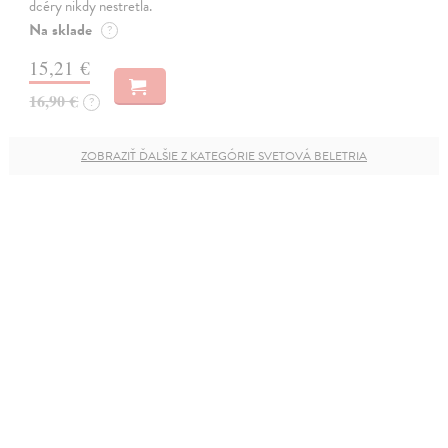
dcéry nikdy nestretla.
Na sklade
?
15,21 €
16,90 €
?
ZOBRAZIŤ ĎALŠIE Z KATEGÓRIE SVETOVÁ BELETRIA