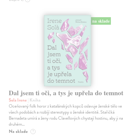
na sklade
Dal jsem ti oči, a tys je upřela do temnot
Sola Irene
| Kniha
Oceňovaný folk horor z katalánských kopců oslavuje ženské tělo ve
všech podobách a rozbíjí stereotypy o ženské identitě. Stařičká
Bernadeta umírá a ženy rodu Clavellových chystají hostinu, aby ji na
druhém…
Na sklade
?