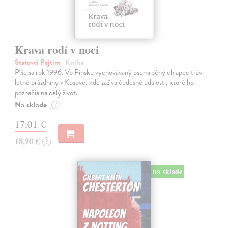
Krava rodí v noci
Statovci Pajtim
| Kniha
Píše sa rok 1996. Vo Fínsku vychovávaný osemročný chlapec trávi
letné prázdniny v Kosove, kde zažíva čudesné udalosti, ktoré ho
poznačia na celý život.
Na sklade
?
17,01 €
18,90 €
?
na sklade