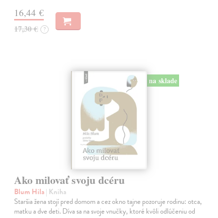
16,44 €
17,30 €
?
na sklade
Ako milovať svoju dcéru
Blum Hila
| Kniha
Staršia žena stojí pred domom a cez okno tajne pozoruje rodinu: otca,
matku a dve deti. Díva sa na svoje vnučky, ktoré kvôli odlúčeniu od