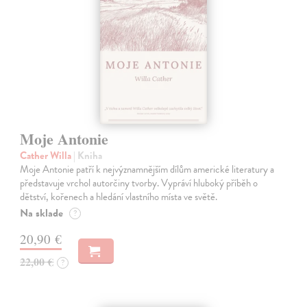
Moje Antonie
Cather Willa
| Kniha
Moje Antonie patří k nejvýznamnějším dílům americké literatury a
představuje vrchol autorčiny tvorby. Vypráví hluboký příběh o
dětství, kořenech a hledání vlastního místa ve světě.
Na sklade
?
20,90 €
22,00 €
?