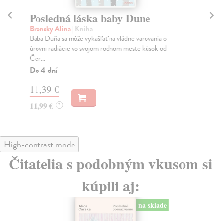
Posledná láska baby Dune
P
Bronsky Alina
| Kniha
Vet
Baba Duňa sa môže vykašľať na vládne varovania o
Pok
úrovni radiácie vo svojom rodnom meste kúsok od
vla
Čer...
Na
Do 4 dní
6,
11,39 €
11,99 €
?
High-contrast mode
Čitatelia s podobným vkusom si
kúpili aj:
na sklade