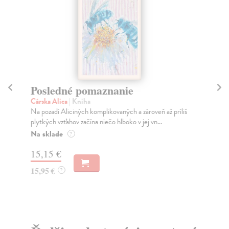
Posledné pomaznanie
Po
Cárska Alica
| Kniha
Mu
Na pozadí Aliciných komplikovaných a zároveň až príliš
Nik
plytkých vzťahov začína niečo hlboko v jej vn...
tak
Na sklade
Do
?
15,15 €
15
15,95 €
15
?