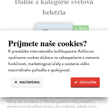
Ďalšie z kategórie svetová
beletria
na sklade
Príjmete naše cookies?
K prevádzke internetového kníhkupectva Artforum
využívame cookies slúžiace na zabezpečenie a meranie
funkčnosti, marketingové účely a zaistenie vášho
maximálneho pohodlia a spokojnosti.
NASTAVENIA
SÚHLASÍM
Rieka času
Mercier Pascal
| Kniha
Pascal Mercier bol vždy majstrom filozofického rozprávania. Romány
Nočný vlak do Lisabonu či Váha slov podnietili milióny čitateľov k
zamysleniu sa nad veľkými témami, ako sú identita, sloboda, čas či…