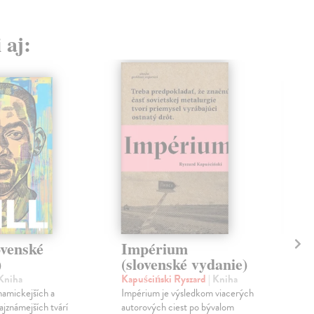
 aj:
ovenské
Impérium
Sl
)
(slovenské vydanie)
18
 Kniha
Kapuściński Ryszard
| Kniha
Mrv
namickejších a
Impérium je výsledkom viacerých
Sto
ajznámejších tvárí
autorových ciest po bývalom
kong