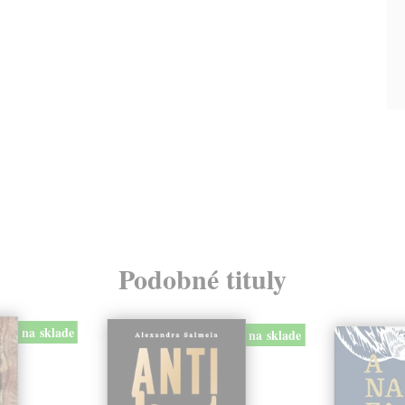
Podobné tituly
na sklade
na sklade