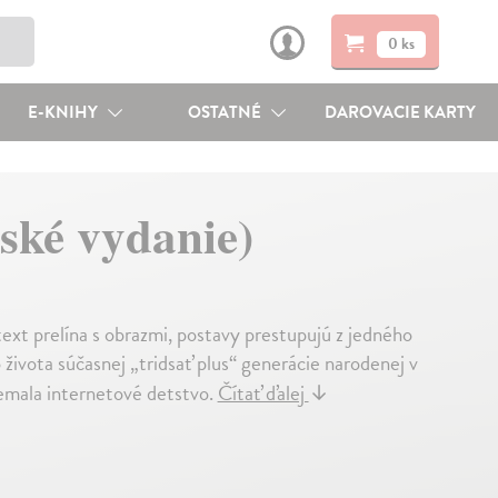
0 ks
E-KNIHY
OSTATNÉ
DAROVACIE KARTY
nské vydanie)
ext prelína s obrazmi, postavy prestupujú z jedného
života súčasnej „tridsať plus“ generácie narodenej v
emala internetové detstvo.
Čítať ďalej
↓