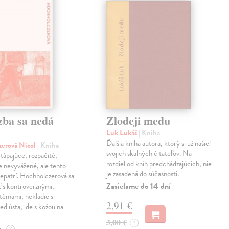
zba sa nedá
Zlodeji medu
Luk Lukáš
| Kniha
Ďalšia kniha autora, ktorý si už našiel
zerová Nicol
| Kniha
svojich skalných čitateľov. Na
tápajúce, rozpačité,
rozdiel od kníh predchádzajúcich, nie
ne nevyvážené, ale tento
je zasadená do súčasnosti.
epatrí. Hochholczerová sa
Zasielame do 14 dní
sť s kontroverznými,
témami, nekladie si
2,91 €
ed ústa, ide s kožou na
3,00 €
?
e
?