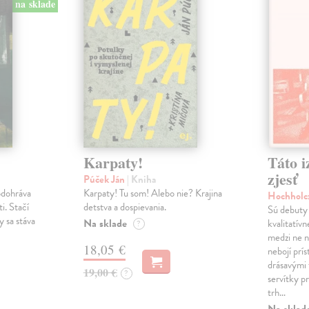
na sklade
Karpaty!
Táto i
zjesť
Púček Ján
| Kniha
odohráva
Karpaty! Tu som! Alebo nie? Krajina
Hochholc
i. Stačí
detstva a dospievania.
Sú debuty 
y sa stáva
Na sklade
kvalitatív
?
medzi ne n
18,05 €
nebojí prí
drásavými 
19,00 €
?
servítky pr
trh…
Na sklad