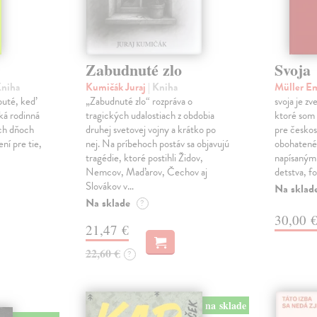
Zabudnuté zlo
Svoja
Kniha
Kumičák Juraj
| Kniha
Müller E
obuté, keď
„Zabudnuté zlo“ rozpráva o
svoja je zv
ká rodinná
tragických udalostiach z obdobia
ktoré som 
ch dňoch
druhej svetovej vojny a krátko po
pre českos
ní pre tie,
nej. Na príbehoch postáv sa objavujú
obohatené
tragédie, ktoré postihli Židov,
napísanými
Nemcov, Maďarov, Čechov aj
detstva, f
Slovákov v…
Na sklad
Na sklade
?
30,00 
21,47 €
22,60 €
?
na sklade