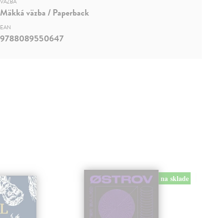
VÄZBA
Mäkká väzba / Paperback
EAN
9788089550647
na sklade