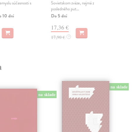
emyslu súčasnosti s
Sovietskom zväze, najmä z
mie
posledného put...
nazv
o 10 dní
Do 5 dní
Na 
17,36 €
24
17,90 €
24,
?
a
na sklade
na sklade