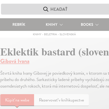
REBRÍK
KNIHY
BOOKS
KNIHY
-
BELETRIA
-
SLOVENSKÁ
Eklektik bastard (slove
Gibová Ivana
Štvrtá kniha Ivany Gibovej je poviedkový komix, v ktorom sa t
príbehu do druhého. Sarkasticky ladené príbehy vychádzajú zo 
osemdesiatych rokoch, ktorá má internetovú dospelosť, ale n
Kúpiť
na webe
Rezervovať v kníhkupectve