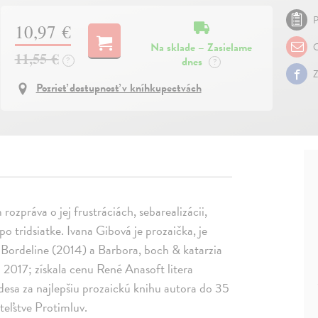
P
10,97 €
Na sklade – Zasielame
O
11,55 €
dnes
?
?
Z
Pozrieť dostupnosť v kníhkupectvách
zpráva o jej frustráciách, sebarealizácii,
po tridsiatke. Ivana Gibová je prozaička, je
 Bordeline (2014) a Barbora, boch & katarzia
 2017; získala cenu René Anasoft litera
esa za najlepšiu prozaickú knihu autora do 35
teľstve Protimluv.