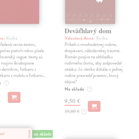
Deväťhlavý dom
ma
| Kniha
Valentová Anna
| Kniha
eľadená verzia textov,
Príbeh o mnohodetnej rodine,
počas piatich rokov písala
dospievaní, náboženskej traume.
lovenský vogue. texty sú
Román pozýva na obhliadku
 mojimi škrabopisne
rodinného domu, aby zodpovedal
 denníkmi, fotkami z
otázku: čo všetko dokáže o jednej
otkami z mobilu a fotkami…
rodine prezradiť priestor, ktorý
obýva?
e
?
Na sklade
?
€
9,50 €
10,00 €
?
na sklade