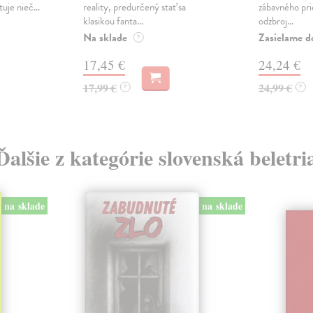
tuje nieč...
reality, predurčený stať sa
zábavného pri
klasikou fanta...
odzbroj...
Na sklade
Zasielame d
?
17,45 €
24,24 €
17,99 €
24,99 €
?
?
Ďalšie z kategórie slovenská beletri
na sklade
na sklade