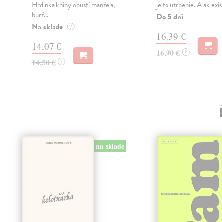
Hrdinka knihy opustí manžela,
je to utrpenie. A ak exis
burž...
Do 5 dní
Na sklade
?
16,39 €
14,07 €
16,90 €
?
14,50 €
?
na sklade