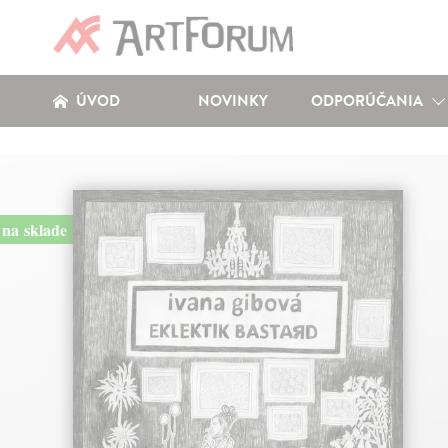
ÚVOD
NOVINKY
ODPORÚČANIA
na sklade