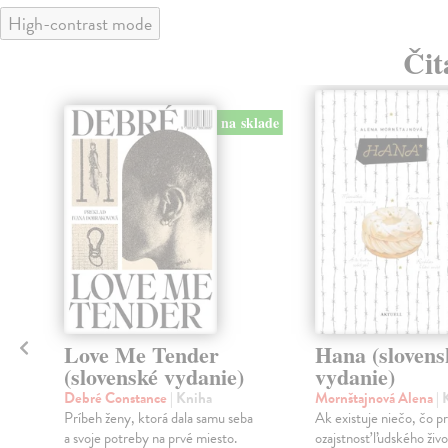
High-contrast mode
Čit
klade
na sklade
Love Me Tender
Hana (slovens
(slovenské vydanie)
vydanie)
Debré Constance
| Kniha
Mornštajnová Alena
| 
a
Príbeh ženy, ktorá dala samu seba
Ak existuje niečo, čo p
a svoje potreby na prvé miesto.
ozajstnosť ľudského živ