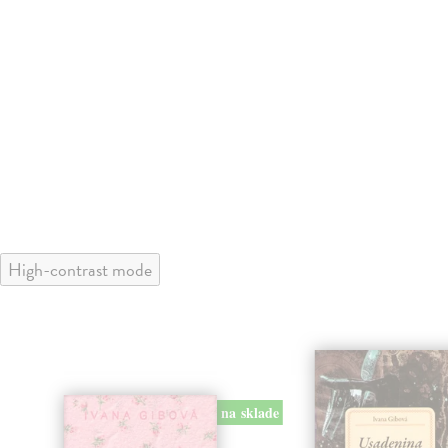
High-contrast mode
na sklade