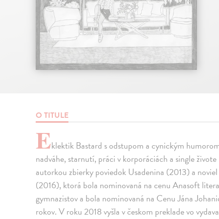
O TITULE
E
klektik Bastard s odstupom a cynickým humorom ro
nadváhe, starnutí, práci v korporáciách a single živote 
autorkou zbierky poviedok Usadenina (2013) a noviel
(2016), ktorá bola nominovaná na cenu Anasoft litera
gymnazistov a bola nominovaná na Cenu Jána Johanid
rokov. V roku 2018 vyšla v českom preklade vo vydava