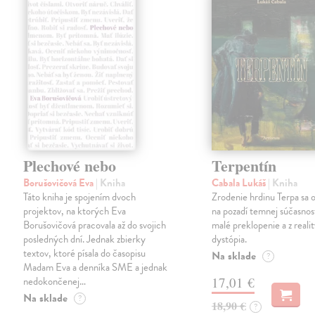
Plechové nebo
Terpentín
Borušovičová Eva
| Kniha
Cabala Lukáš
| Kniha
Táto kniha je spojením dvoch
Zrodenie hrdinu Terpa sa 
projektov, na ktorých Eva
na pozadí temnej súčasnost
Borušovičová pracovala až do svojich
malé preklopenie a z realit
posledných dní. Jednak zbierky
dystópia.
textov, ktoré písala do časopisu
Na sklade
?
Madam Eva a denníka SME a jednak
nedokončenej…
17,01 €
Na sklade
?
18,90 €
?