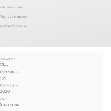
ridať do wishlistu
dporučiť známemu
dielať na Facebooku
VYDAVATEĽ
Vlna
POČET STRÁN
165
ROK VYDANIA
2020
JAZYK
Slovenčina