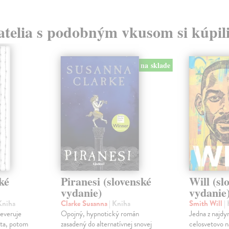
atelia s podobným vkusom si kúpili
na sklade
ké
Piranesi (slovenské
Will (sl
vydanie)
vydanie
Kniha
Clarke Susanna
| Kniha
Smith Will
|
reveruje
Opojný, hypnotický román
Jedna z najdy
ota, potom
zasadený do alternatívnej snovej
celosvetovo n