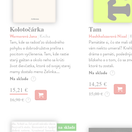
Kolotočárka
Tam
Wernerová Jana
| Kniha
Hochholczerová Nicol
| 
Tam, kde sa radosť zo slobodného
Pamätáte si, čo ste mali 
pohybu a dobrodružstva prelína s
vám niekto umieral? Kreh
pocitom vyčlenenia. Tam, kde rastie
dráma o pamäti, posledný
starý gaštan a okolo neho sa krúti
blízkeho a o tom, čo sa zme
život dievčatka, ktoré od svojej starej
ktoré tu zostali.
mamy dostalo meno Zelinka.…
Na sklade
?
Na sklade
?
14,25 €
15,21 €
15,00 €
?
16,90 €
?
na sklade