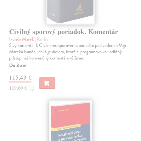
Civilný sporový poriadok. Komentár
Ivančo Marek
| Kniha
Sivý komentár k Civilnému sporovému poriadku pod vedením Mgr.
Mareka Ivanča, PhD. je dielom, ktoré si programovo volí odlišný
prístup než konvenčný komentárový žáner.
Do 3 dní
115,43 €
119,00 €
?