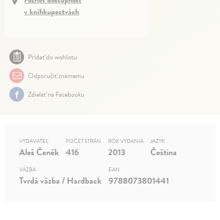
v kníhkupectvách
Pridať do wishlistu
Odporučiť známemu
Zdielať na Facebooku
VYDAVATEĽ
POČET STRÁN
ROK VYDANIA
JAZYK
Aleš Čeněk
416
2013
Čeština
VÄZBA
EAN
Tvrdá väzba / Hardback
9788073801441