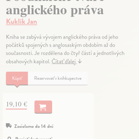
anglického práva
Kuklík Jan
Kniha se zabývá vývojem anglického práva od jeho
počátků spojených s anglosaským obdobím až do
současnosti. Je rozdělena do čtyř částí a jednotlivých
obsahových kapitol.
Čítať ďalej
↓
Kúpiť
Rezervovať v kníhkupectve
19,10 €
Zasielame do 14 dní
Pozrieť dostupnosť