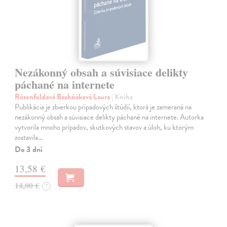
Nezákonný obsah a súvisiace delikty
páchané na internete
Rózenfeldová Bachňáková Laura
| Kniha
Publikácia je zbierkou prípadových štúdií, ktorá je zameraná na
nezákonný obsah a súvisiace delikty páchané na internete. Autorka
vytvorila mnoho prípadov, skutkových stavov a úloh, ku ktorým
zostavila…
Do 3 dní
13,58 €
14,00 €
?