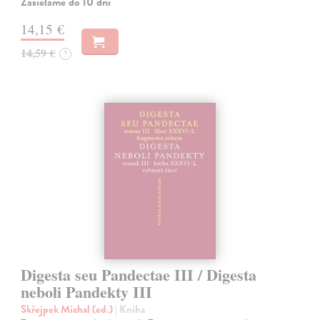
Zasielame do 10 dní
14,15 €
14,59 €
?
Digesta seu Pandectae III / Digesta
neboli Pandekty III
Skřejpek Michal (ed.)
| Kniha