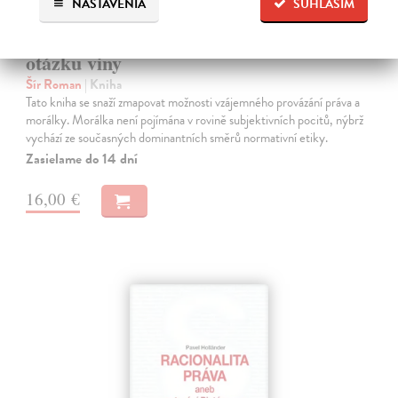
NASTAVENIA
SÚHLASÍM
Vztah práva a morálky se zaměřením na
otázku viny
Šír Roman
| Kniha
Tato kniha se snaží zmapovat možnosti vzájemného provázání práva a
morálky. Morálka není pojímána v rovině subjektivních pocitů, nýbrž
vychází ze současných dominantních směrů normativní etiky.
Zasielame do 14 dní
16,00 €