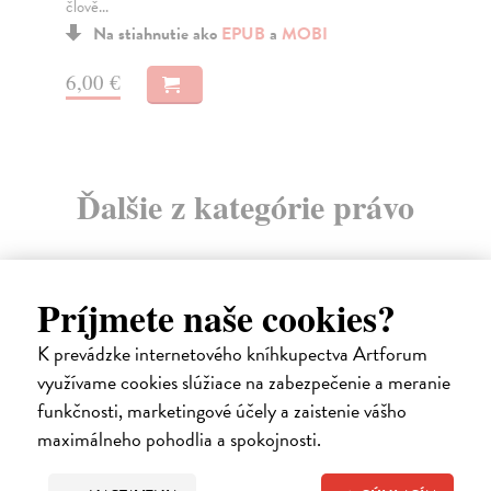
22,80 €
19
23,50 €
?
Ďalšie z kategórie právo
Príjmete naše cookies?
K prevádzke internetového kníhkupectva Artforum
využívame cookies slúžiace na zabezpečenie a meranie
funkčnosti, marketingové účely a zaistenie vášho
maximálneho pohodlia a spokojnosti.