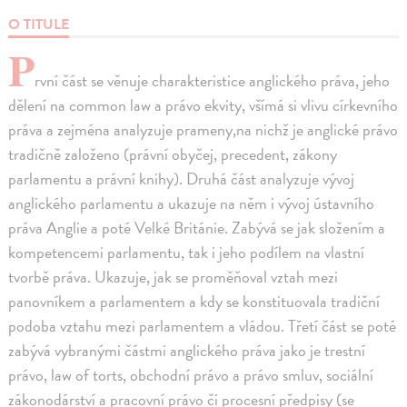
O TITULE
P
rvní část se věnuje charakteristice anglického práva, jeho
dělení na common law a právo ekvity, všímá si vlivu církevního
práva a zejména analyzuje prameny,na nichž je anglické právo
tradičně založeno (právní obyčej, precedent, zákony
parlamentu a právní knihy). Druhá část analyzuje vývoj
anglického parlamentu a ukazuje na něm i vývoj ústavního
práva Anglie a poté Velké Británie. Zabývá se jak složením a
kompetencemi parlamentu, tak i jeho podílem na vlastní
tvorbě práva. Ukazuje, jak se proměňoval vztah mezi
panovníkem a parlamentem a kdy se konstituovala tradiční
podoba vztahu mezi parlamentem a vládou. Třetí část se poté
zabývá vybranými částmi anglického práva jako je trestní
právo, law of torts, obchodní právo a právo smluv, sociální
zákonodárství a pracovní právo či procesní předpisy (se