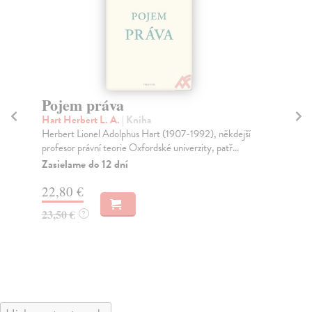
Pojem práva
Fi
Hart Herbert L. A.
| Kniha
Ho
Herbert Lionel Adolphus Hart (1907-1992), někdejší
Pub
profesor právní teorie Oxfordské univerzity, patř...
Mez
Zasielame do 12 dní
Za
22,80 €
19
23,50 €
?