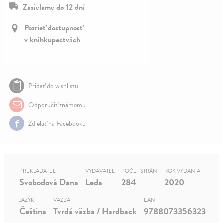
Zasielame do 12 dní
Pozrieť dostupnosť
v kníhkupectvách
Pridať do wishlistu
Odporučiť známemu
Zdielať na Facebooku
PREKLADATEĽ
VYDAVATEĽ
POČET STRÁN
ROK VYDANIA
Svobodová Dana
Leda
284
2020
JAZYK
VÄZBA
EAN
Čeština
Tvrdá väzba / Hardback
9788073356323