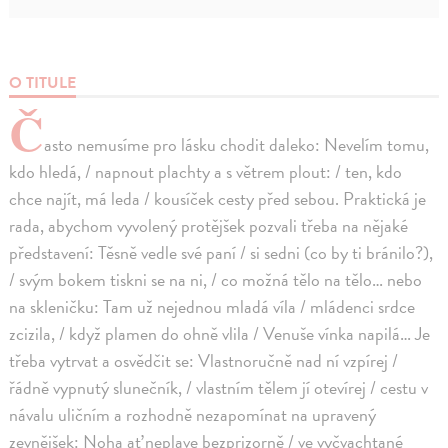
O TITULE
Č
asto nemusíme pro lásku chodit daleko: Nevelím tomu,
kdo hledá, / napnout plachty a s větrem plout: / ten, kdo
chce najít, má leda / kousíček cesty před sebou. Praktická je
rada, abychom vyvolený protějšek pozvali třeba na nějaké
představení: Těsně vedle své paní / si sedni (co by ti bránilo?),
/ svým bokem tiskni se na ni, / co možná tělo na tělo… nebo
na skleničku: Tam už nejednou mladá víla / mládenci srdce
zcizila, / když plamen do ohně vlila / Venuše vínka napilá… Je
třeba vytrvat a osvědčit se: Vlastnoručně nad ní vzpírej /
řádně vypnutý slunečník, / vlastním tělem jí otevírej / cestu v
návalu uličním a rozhodně nezapomínat na upravený
zevnějšek: Noha ať neplave bezprizorně / ve vyčvachtané