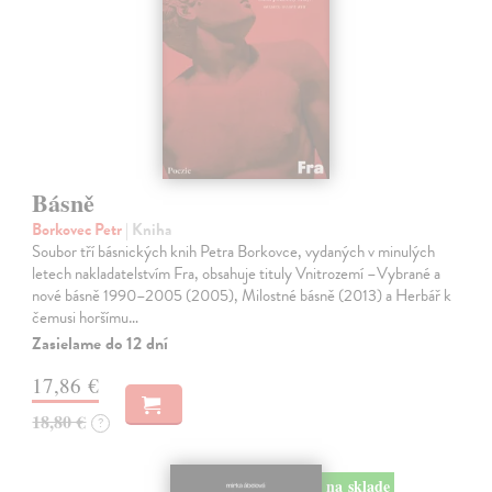
Básně
Borkovec Petr
| Kniha
Soubor tří básnických knih Petra Borkovce, vydaných v minulých
letech nakladatelstvím Fra, obsahuje tituly Vnitrozemí –Vybrané a
nové básně 1990–2005 (2005), Milostné básně (2013) a Herbář k
čemusi horšímu…
Zasielame do 12 dní
17,86 €
18,80 €
?
na sklade