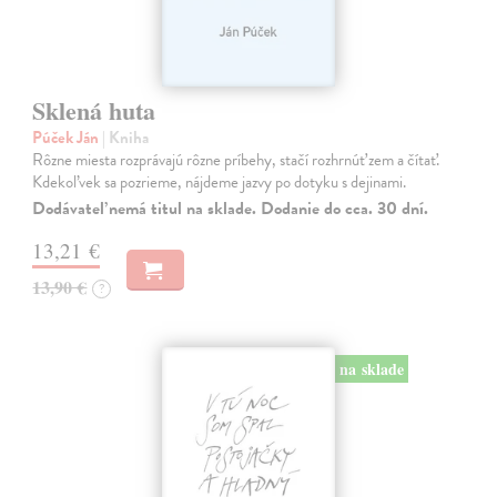
Sklená huta
Púček Ján
| Kniha
Rôzne miesta rozprávajú rôzne príbehy, stačí rozhrnúť zem a čítať.
Kdekoľvek sa pozrieme, nájdeme jazvy po dotyku s dejinami.
Dodávateľ nemá titul na sklade. Dodanie do cca. 30 dní.
13,21 €
13,90 €
?
na sklade