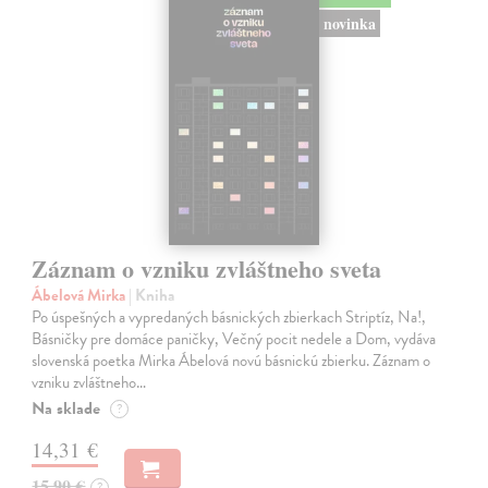
novinka
Záznam o vzniku zvláštneho sveta
Ábelová Mirka
| Kniha
Po úspešných a vypredaných básnických zbierkach Striptíz, Na!,
Básničky pre domáce paničky, Večný pocit nedele a Dom, vydáva
slovenská poetka Mirka Ábelová novú básnickú zbierku. Záznam o
vzniku zvláštneho…
Na sklade
?
14,31 €
15,90 €
?