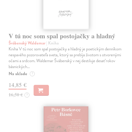
V tú noc som spal postojačky a hladný
Švábenský Waldemar
| Kniha
Kniha V tú noc som spal postojačky a hladný je poetickým denníkom
nespavého pozorovateľa sveta, ktorý sa prebíja životom s otvorenými
očami a srdcom. Waldemar Švábenský v nej destiluje desať rokov
básnických…
Na sklade
?
14,85 €
16,50 €
?