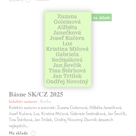
na sklade
Básne SK/CZ 2025
kolektív autorov
| Kniha
Kolektív autorov a autoriek: Zuzana Goleinová, Alžběta Janečková,
Josef Kučera, Luz, Kristína Mičová, Gabriela Sedmáková, Jan Ševčík,
Tina Štěrbová, Jan Trtílek, Ondřej Novotný Zborník desiatich
najlepších…
Na sklade
?