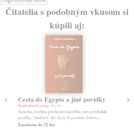
Čitatelia s podobným vkusom si
kúpili aj:
Vietnam vzdálený i blízký
U
Svobodová Andrea
| Kniha
Pit
Kniha je založena na narativní analýze životních biografií
Umě
potomků Vietnamců žijících v Česku. Ukazu...
pro
Zasielame do 12 dní
Do
dní