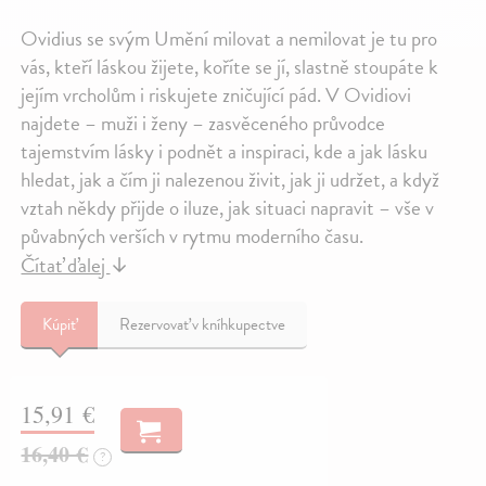
Ovidius se svým Umění milovat a nemilovat je tu pro
vás, kteří láskou žijete, koříte se jí, slastně stoupáte k
jejím vrcholům i riskujete zničující pád. V Ovidiovi
najdete – muži i ženy – zasvěceného průvodce
tajemstvím lásky i podnět a inspiraci, kde a jak lásku
hledat, jak a čím ji nalezenou živit, jak ji udržet, a když
vztah někdy přijde o iluze, jak situaci napravit – vše v
půvabných verších v rytmu moderního času.
Čítať ďalej
↓
Kúpiť
Rezervovať v kníhkupectve
15,91 €
16,40 €
?