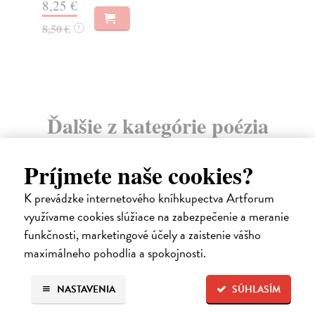
13,19 €
gar
13,60 €
?
20
21
Ďalšie z kategórie poézia
Príjmete naše cookies?
na sklade
K prevádzke internetového kníhkupectva Artforum
využívame cookies slúžiace na zabezpečenie a meranie
funkčnosti, marketingové účely a zaistenie vášho
maximálneho pohodlia a spokojnosti.
NASTAVENIA
SÚHLASÍM