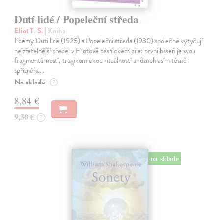
Dutí lidé / Popeleční středa
Eliot T. S.
| Kniha
Poémy Dutí lidé (1925) a Popeleční středa (1930) společně vytyčují
nejzřetelnější předěl v Eliotově básnickém díle: první báseň je svou
fragmentárností, tragikomickou rituálností a různohlasím těsně
spřízněna…
Na sklade
?
8,84 €
9,30 €
?
na sklade