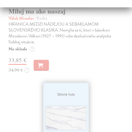
Miluj ma ako naozaj
Válek Miroslav
| Kniha
HRANICA MEDZI NÁDEJOU A SEBAKLAMOM
SLOVENSKÉHO KLASIKA. Nemýlia sa tí, ktorí v básnikovi
Miroslavovi Válkovi (1927 – 1991) vidia deziluzívneho analytika
ľudskej situácie.
Na sklade
?
33,85 €
34,90 €
?