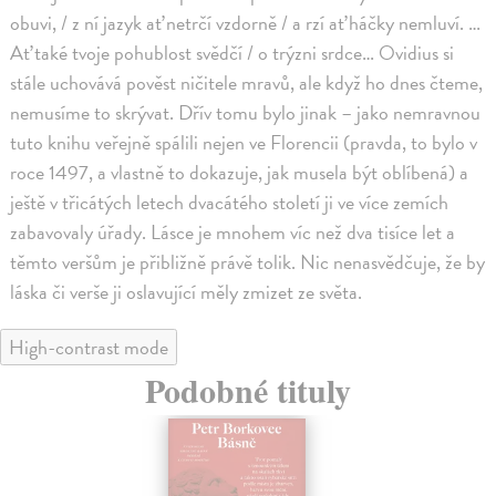
obuvi, / z ní jazyk ať netrčí vzdorně / a rzí ať háčky nemluví. …
Ať také tvoje pohublost svědčí / o trýzni srdce… Ovidius si
stále uchovává pověst ničitele mravů, ale když ho dnes čteme,
nemusíme to skrývat. Dřív tomu bylo jinak – jako nemravnou
tuto knihu veřejně spálili nejen ve Florencii (pravda, to bylo v
roce 1497, a vlastně to dokazuje, jak musela být oblíbená) a
ještě v třicátých letech dvacátého století ji ve více zemích
zabavovaly úřady. Lásce je mnohem víc než dva tisíce let a
těmto veršům je přibližně právě tolik. Nic nenasvědčuje, že by
láska či verše ji oslavující měly zmizet ze světa.
High-contrast mode
Podobné tituly