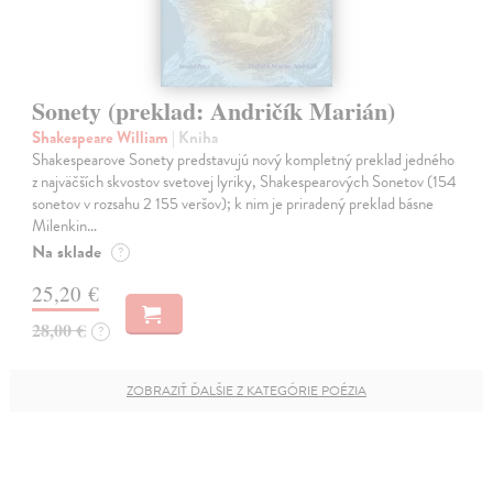
Sonety (preklad: Andričík Marián)
Shakespeare William
| Kniha
Shakespearove Sonety predstavujú nový kompletný preklad jedného
z najväčších skvostov svetovej lyriky, Shakespearových Sonetov (154
sonetov v rozsahu 2 155 veršov); k nim je priradený preklad básne
Milenkin…
Na sklade
?
25,20 €
28,00 €
?
ZOBRAZIŤ ĎALŠIE Z KATEGÓRIE POÉZIA