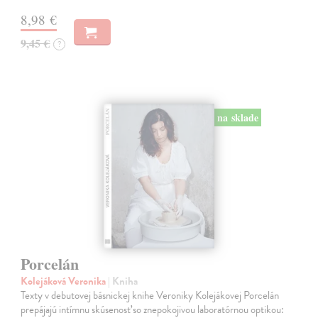
8,98 €
9,45 €
?
na sklade
Porcelán
Kolejáková Veronika
| Kniha
Texty v debutovej básnickej knihe Veroniky Kolejákovej Porcelán
prepájajú intímnu skúsenosť so znepokojivou laboratórnou optikou: