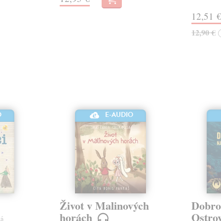
12,51 
12,90 €
O
E-AUDIO
Život v Malinových
Dobro
horách
Ostro
ká