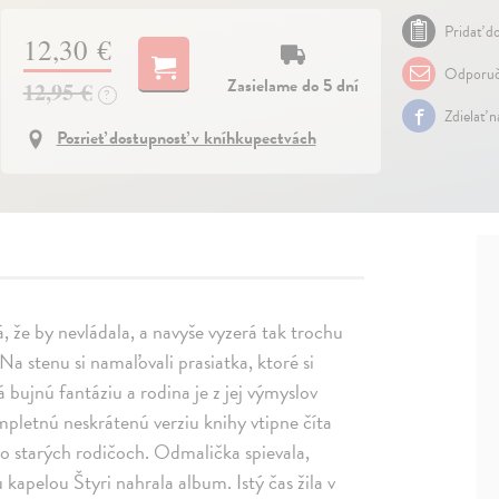
Pridať do
12,30 €
Odporuč
Zasielame do 5 dní
12,95 €
?
Zdielať 
Pozrieť dostupnosť v kníhkupectvách
, že by nevládala, a navyše vyzerá tak trochu
a stenu si namaľovali prasiatka, ktoré si
 bujnú fantáziu a rodina je z jej výmyslov
mpletnú neskrátenú verziu knihy vtipne číta
po starých rodičoch. Odmalička spievala,
kapelou Štyri nahrala album. Istý čas žila v