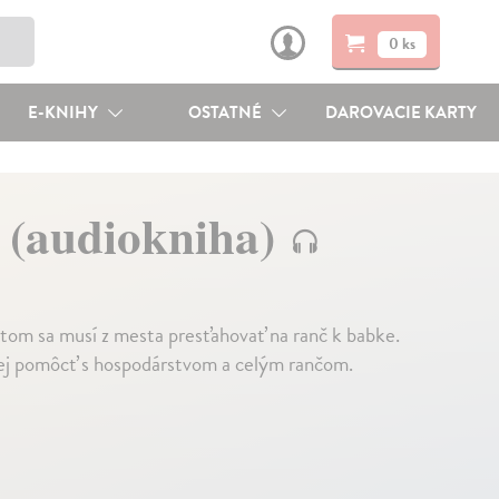
0 ks
E-KNIHY
OSTATNÉ
DAROVACIE KARTY
 (audiokniha)
om sa musí z mesta presťahovať na ranč k babke.
a jej pomôcť s hospodárstvom a celým rančom.