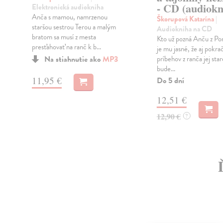
- CD (audiokn
Elektronická audiokniha
Anča s mamou, namrzenou
Škorupová Katarína
|
staršou sestrou Terou a malým
Audiokniha na CD
bratom sa musí z mesta
Kto už pozná Anču z P
presťahovať na ranč k b...
i
je mu jasné, že aj pokra
Na stiahnutie ako
MP3
príbehov z ranča jej st
bude...
11,95 €
Do 5 dní
12,51 €
12,90 €
?