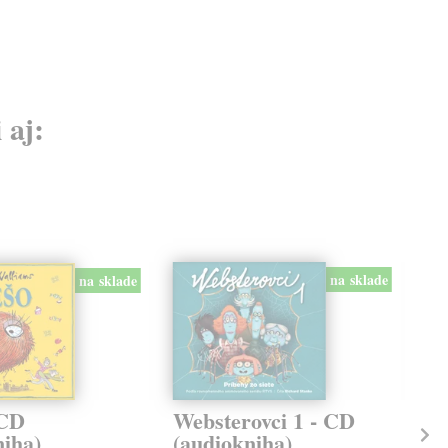
 aj:
na sklade
na sklade
 CD
Websterovci 1 - CD
We
niha)
(audiokniha)
(a