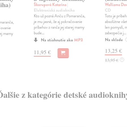
iha)
Škorupová Katarína
|
Walliams Da
Elektronická audiokniha
CD
Kto už pozná Anču z Pomaranča,
Toto je príbe
je mu jasné, že aj pokračovanie
absolútne vše
omaranča,
príbehov z ranča jej starej mamy
len pomyslí, 
čovanie
bude...
zabezpečia j...
arej mamy
Na sklade
Na stiahnutie ako
MP3
13,25 €
11,95 €
13,95 €
?
Ďalšie z kategórie detské audioknih