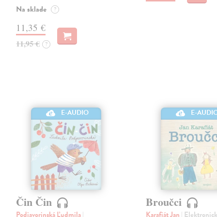
Na sklade
?
11,35 €
11,95 €
?
E-AUDIO
E-AUDI
Čin Čin
Broučci
Podjavorinská Ľudmila
|
Karafiát Jan
| Elektronic