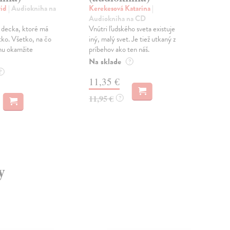
vid
| Audiokniha na
Kerekesová Katarína
|
Ker
Audiokniha na CD
Aud
h decka, ktoré má
Vnútri ľudského sveta existuje
Webs
tko. Všetko, na čo
iný, malý svet. Je tiež utkaný z
prí
mu okamžite
príbehov ako ten náš.
ces
kúpe
Na sklade
?
Na 
?
11,35 €
11
11,95 €
?
11,
y