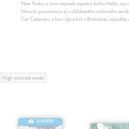
New Yorku, o čom napísala úspešnú knihu Hello, my
filmoch, poznáme ju aj z obľúbeného rodinného seriá
Cat Cabaretu, a hoci žije a hrá v Bratislave, najradšej 
High-contrast mode
E-AUDIO
klade