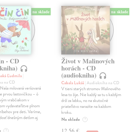
na sklade
na sklade
in - CD
Život v Malinových
okniha)
horách - CD
(audiokniha)
nská Ľudmila
|
ha na CD
Cabala Lukáš
| Audiokniha na CD
! Naša milovaná veršovaná
V tieni starých stromov Malinového
je prvou lastovičkou – ó
lesa to žije. Nie každý sa tu s každým
rvým vrabčiakom v
drží za labku, no na skutočné
nom vydavateľstve plnom
priateľstvo narazíte na každom
ríbehov pre deti. Veríme,
kroku.
adosť dnešným deťom aj
Na sklade
?
12,56 €
e
?