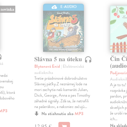
E-AUDIO
novinka
Čin Č
Slávna 5 na úteku
ká
(audi
Blytonová Enid
| Elektronická
audiokniha
Podjavori
medzi
Tretie prázdninové dobrodružstvo
Audiokni
lovenskej
Slávnej päťky.Z neznámej lode na
A je to tu
kou
mori zachytia naši kamaráti Julian,
rozprávka 
56), ktorá
Dick, George, Anna a pes Timothy
pardon, p
 dobového
záhadné signály. Zdá sa, že natrafili
audiokniž
na pašerákov, a nakoniec začujú…
skvelých p
MP3
že urobí r
Na stiahnutie ako
MP3
ich…
Na sklad
12,95 €