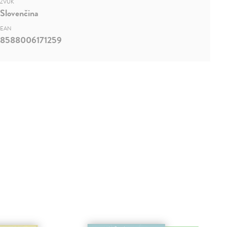
ZVUK
Slovenčina
EAN
8588006171259