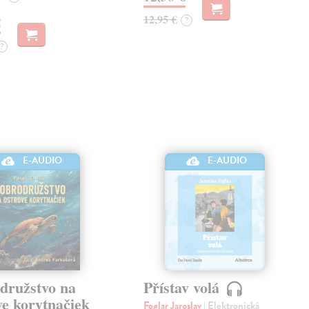
12,95 €
€
?
?
E-AUDIO
E-AUDIO
družstvo na
Přístav volá
ve korytnačiek
Foglar Jaroslav
| Elektronická