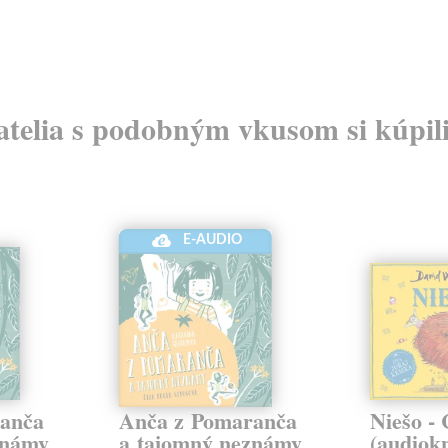
atelia s podobným vkusom si kúpili
E-AUDIO
anča
Anča z Pomaranča
Niešo -
známy
a tajomný neznámy
(audiok