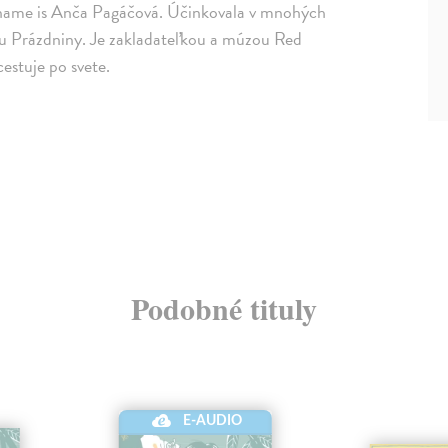
 name is Anča Pagáčová. Účinkovala v mnohých
lu Prázdniny. Je zakladateľkou a múzou Red
cestuje po svete.
Podobné tituly
E-AUDIO