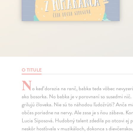
O TITULE
N
o keď dorazia na ranč, babka teda vôbec nevyzerá
ako bosorka. No babka je v porovnaní so susedmi nič. N
grilujú človeka. Nie sú to náhodou ľudožrúti? Anča má
občas poriadne na nervy. Ale zasa je s ňou zábava. Ko
Lucia Siposová. Hudobný talent zdedila po otcovi aj 
neskôr hosťovala v muzikáloch, dokonca s dievčenskou 