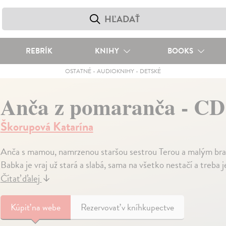
REBRÍK
KNIHY
BOOKS
OSTATNÉ
-
AUDIOKNIHY
-
DETSKÉ
Anča z pomaranča - CD
Škorupová Katarína
Anča s mamou, namrzenou staršou sestrou Terou a malým brat
Babka je vraj už stará a slabá, sama na všetko nestačí a treb
Čítať ďalej
↓
Kúpiť
na webe
Rezervovať v kníhkupectve