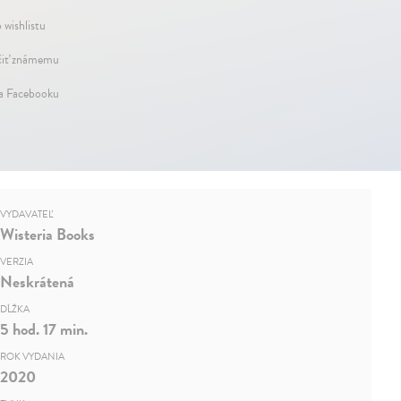
 wishlistu
iť známemu
na Facebooku
VYDAVATEĽ
Wisteria Books
VERZIA
Neskrátená
DĹŽKA
5 hod. 17 min.
ROK VYDANIA
2020