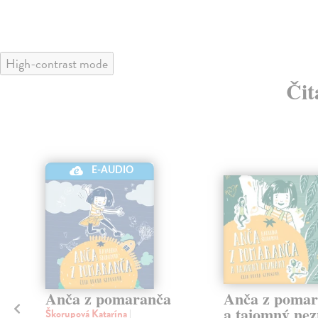
High-contrast mode
Čit
E-AUDIO
Anča z pomaranča
Anča z pomar
a tajomný ne
Škorupová Katarína
|