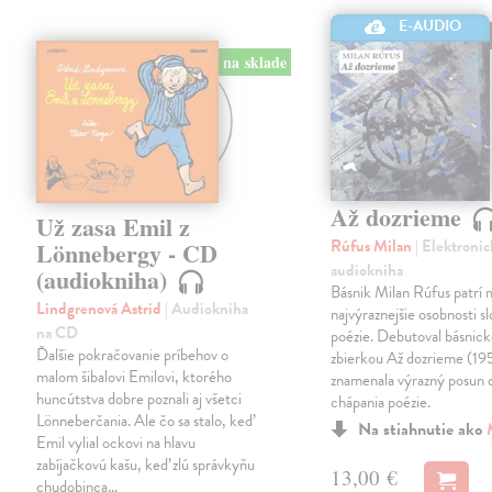
E-AUDIO
na sklade
Až dozrieme
Už zasa Emil z
Rúfus Milan
| Elektronic
Lönnebergy - CD
audiokniha
(audiokniha)
Básnik Milan Rúfus patrí 
Lindgrenová Astrid
| Audiokniha
najvýraznejšie osobnosti s
na CD
poézie. Debutoval básnic
Ďalšie pokračovanie príbehov o
zbierkou Až dozrieme (19
malom šibalovi Emilovi, ktorého
znamenala výrazný posun
huncútstva dobre poznali aj všetci
chápania poézie.
Lönneberčania. Ale čo sa stalo, keď
Na stiahnutie ako
Emil vylial ockovi na hlavu
zabíjačkovú kašu, keď zlú správkyňu
13,00 €
chudobinca…