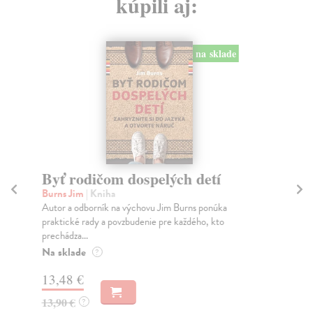
kúpili aj:
na sklade
Byť rodičom dospelých detí
Di
di
Burns Jim
| Kniha
Autor a odborník na výchovu Jim Burns ponúka
Km
praktické rady a povzbudenie pre každého, kto
Pub
prechádza...
ško
Na sklade
Za
?
13,48 €
8,
13,90 €
?
8,