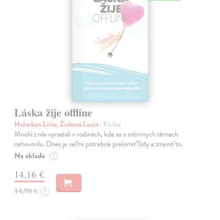
Láska žije offline
Halmkan Lívia, Žiaková Lucia
| Kniha
Mnohí z nás vyrastali v rodinách, kde sa o intímnych témach
nehovorilo. Dnes je veľmi potrebné prelomiť ľady a zmeniť to.
Na sklade
?
14,16 €
14,90 €
?