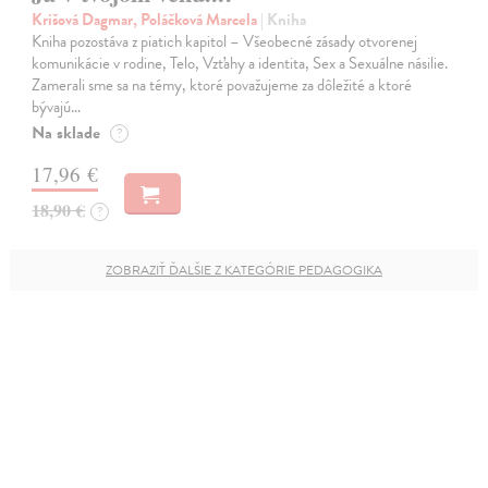
Krišová Dagmar, Poláčková Marcela
| Kniha
Kniha pozostáva z piatich kapitol – Všeobecné zásady otvorenej
komunikácie v rodine, Telo, Vzťahy a identita, Sex a Sexuálne násilie.
Zamerali sme sa na témy, ktoré považujeme za dôležité a ktoré
bývajú…
Na sklade
?
17,96 €
18,90 €
?
ZOBRAZIŤ ĎALŠIE Z KATEGÓRIE PEDAGOGIKA