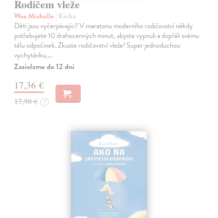
Rodičem vleže
Woo Michelle
| Kniha
Děti jsou vyčerpávající! V maratonu moderního rodičovství někdy
potřebujete 10 drahocenných minut, abyste vypnuli a dopřáli svému
tělu odpočinek. Zkuste rodičovství vleže! Super jednoduchou
vychytávku,…
Zasielame do 12 dní
17,36 €
17,90 €
?