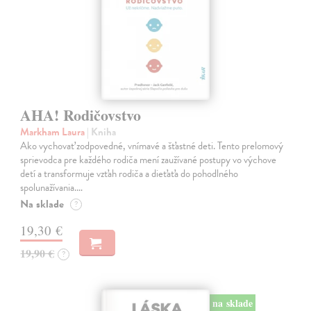
AHA! Rodičovstvo
Markham Laura
| Kniha
Ako vychovať zodpovedné, vnímavé a šťastné deti. Tento prelomový
sprievodca pre každého rodiča mení zaužívané postupy vo výchove
detí a transformuje vzťah rodiča a dieťaťa do pohodlného
spolunažívania.…
Na sklade
?
19,30 €
19,90 €
?
na sklade