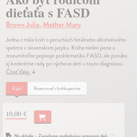
dieťaťa s FASD
Brown Julia
,
Mather Mary
Jedna z mála kníh o poruchách fetálneho alkoholového
spektra v slovenskom jazyku. Kniha nielen jasne a
zrozumiteľne popisuje problematiku FASD, ale ponúka
aj konkrétne rady pri výchove detí s touto diagnózou.
Čítať ďalej
↓
Kúpiť
Rezervovať v kníhkupectve
10,00 €
Na sklade – Zasielame nasledujúci pracovný deň
?