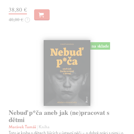
38,80 €
40,00 €
?
na sklade
Nebuď p*ča aneb jak (ne)pracovat s
dětmi
Morávek Tomáš
| Kniha
Toto je kniha o dětech žijících v ústavní péči – o dobré práci s nimi i o