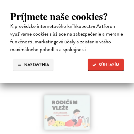
Forward Susan
| Kniha
Prekonajte bolestivé dedičstvo a vezmite pevne do rúk opraty svojho
Príjmete naše cookies?
života. Ste dieťaťom toxických rodičov?
Na sklade
?
K prevádzke internetového kníhkupectva Artforum
využívame cookies slúžiace na zabezpečenie a meranie
19,30 €
funkčnosti, marketingové účely a zaistenie vášho
19,90 €
?
maximálneho pohodlia a spokojnosti.
NASTAVENIA
SÚHLASÍM