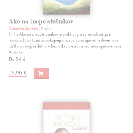
Ako na (nepo)slušníkov
Chicevič Simona
| Kniha
Kniha Ako na (nepo)slušníkov je praktickým sprievodcom pre
rodičov, ktorí túžia po pokojnejšom, spolupracujúcom a dôvernom
vzťahu so svojimi deťmi – bez kriku, trestov a večného opakovania sa.
Autorka…
Do 5 dní
16,90 €