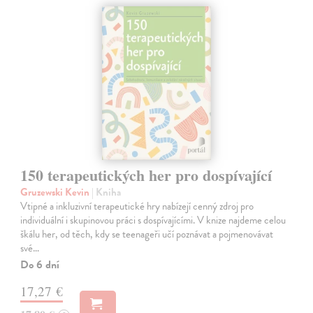
150 terapeutických her pro dospívající
Gruzewski Kevin
| Kniha
Vtipné a inkluzivní terapeutické hry nabízejí cenný zdroj pro
individuální i skupinovou práci s dospívajícími. V knize najdeme celou
škálu her, od těch, kdy se teenageři učí poznávat a pojmenovávat
své…
Do 6 dní
17,27 €