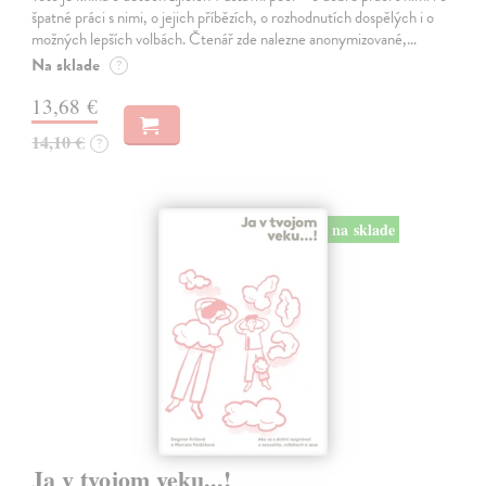
špatné práci s nimi, o jejich příbězích, o rozhodnutích dospělých i o
možných lepších volbách. Čtenář zde nalezne anonymizované,…
Na sklade
?
13,68 €
14,10 €
?
na sklade
Ja v tvojom veku...!