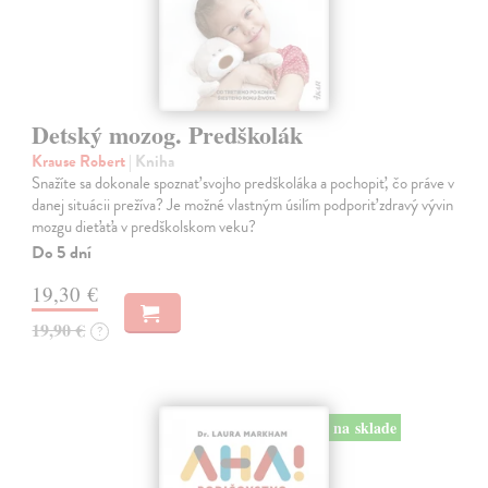
Detský mozog. Predškolák
Krause Robert
| Kniha
Snažíte sa dokonale spoznať svojho predškoláka a pochopiť, čo práve v
danej situácii prežíva? Je možné vlastným úsilím podporiť zdravý vývin
mozgu dieťaťa v predškolskom veku?
Do 5 dní
19,30 €
19,90 €
?
na sklade