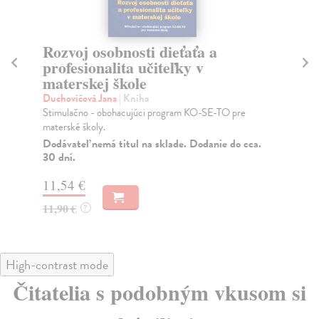
Rozvoj osobnosti dieťaťa a
R
profesionalita učiteľky v
di
materskej škole
Sie
Vaš
Duchovičová Jana
| Kniha
pre
Stimulačno - obohacujúci program KO-SE-TO pre
materské školy.
Pr
12 
Dodávateľ nemá titul na sklade. Dodanie do cca.
30 dní.
16
11,54 €
17
11,90 €
?
High-contrast mode
Čitatelia s podobným vkusom si