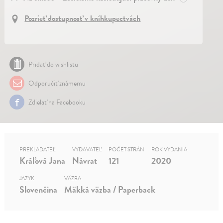
Pozrieť dostupnosť v kníhkupectvách
Pridať do wishlistu
Odporučiť známemu
Zdielať na Facebooku
PREKLADATEĽ
VYDAVATEĽ
POČET STRÁN
ROK VYDANIA
Kráľová Jana
Návrat
121
2020
JAZYK
VÄZBA
Slovenčina
Mäkká väzba / Paperback