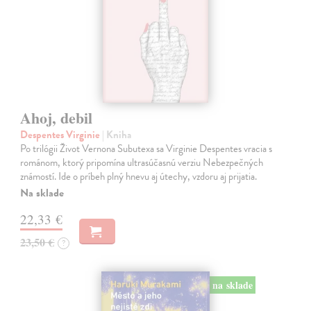
Ahoj, debil
Despentes Virginie
| Kniha
Po trilógii Život Vernona Subutexa sa Virginie Despentes vracia s
románom, ktorý pripomína ultrasúčasnú verziu Nebezpečných
známostí. Ide o príbeh plný hnevu aj útechy, vzdoru aj prijatia.
Na sklade
22,33 €
23,50 €
?
na sklade