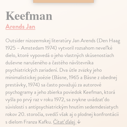
Keefman
Arends Jan
Outsider nizozemskej literatúry Jan Arends (Den Haag
1925 – Amstedam 1974) vytvoril rozsahom neveľké
dielo, ktoré vypovedá o jeho vlastných skúsenostiach
duševne narušeného a častého návštevníka
psychiatrických zariadení. Dva útle zväzky jeho
minimalistickej poézie (Básne, 1965 a Básne z obednej
prestávky, 1974) sa často považujú za autorové
psychogramy a jeho zbierka poviedok Keefman, ktorá
vyšla po prvý raz v roku 1972, sa zvykne uvádzať do
súvislosti s antipsychiatrickým hnutím sedemdesiatych
rokov 20. storočia, svedčí však aj o plodnej konfrontácii
s dielom Franza Kafku.
Čítať ďalej
↓