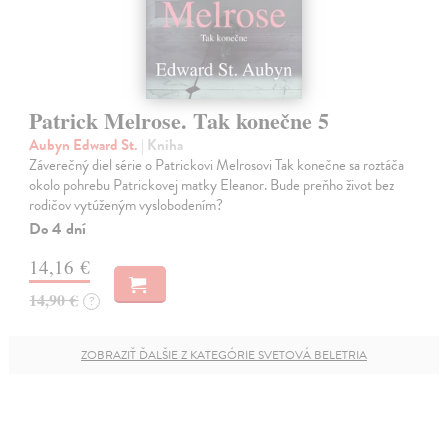
Patrick Melrose. Tak konečne 5
Aubyn Edward St.
| Kniha
Záverečný diel série o Patrickovi Melrosovi Tak konečne sa roztáča
okolo pohrebu Patrickovej matky Eleanor. Bude preňho život bez
rodičov vytúženým vyslobodením?
Do 4 dní
14,16 €
14,90 €
?
ZOBRAZIŤ ĎALŠIE Z KATEGÓRIE SVETOVÁ BELETRIA