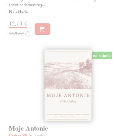
zriecť parlamentnej…
Na sklade
15,19 €
15,99 €
?
na sklade
Moje Antonie
Cather Willa
| Kniha