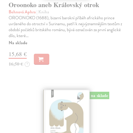
Oroonoko aneb Královský otrok
Behnová Aphra
| Kniha
OROONOKO (1688), bizarní barokní příběh afrického prince
uvrženého do otroctví v Surinamu, patří k nejvýznamnějším textům z
období počátků britského románu, bývá označován za první anglické
dílo, které…
Na sklade
15,68 €
16,50 €
?
na sklade