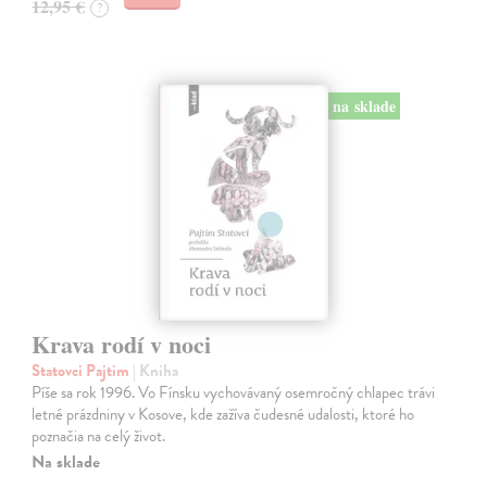
12,95 €
?
na sklade
Krava rodí v noci
Statovci Pajtim
| Kniha
Píše sa rok 1996. Vo Fínsku vychovávaný osemročný chlapec trávi
letné prázdniny v Kosove, kde zažíva čudesné udalosti, ktoré ho
poznačia na celý život.
Na sklade