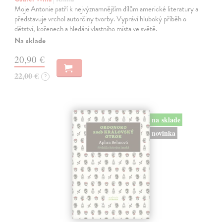
Moje Antonie patří k nejvýznamnějším dílům americké literatury a
představuje vrchol autorčiny tvorby. Vypráví hluboký příběh o
dětství, kořenech a hledání vlastního místa ve světě.
Na sklade
20,90 €
22,00 €
?
na sklade
novinka