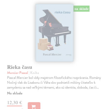
na sklade
Rieka času
Mercier Pascal
| Kniha
Pascal Mercier bol vždy majstrom filozofického rozprávania. Romány
Nočný vlak do Lisabonu či Váha slov podnietili milióny čitateľov k
zamysleniu sa nad veľkými témami, ako sú identita, sloboda, čas či…
Na sklade
12,30 €