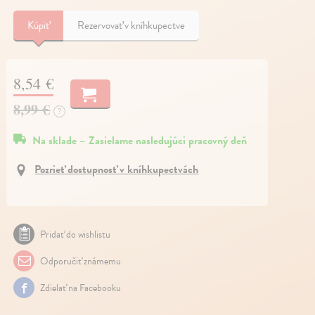
Kúpiť
Rezervovať v kníhkupectve
8,54 €
8,99 €
?
Na sklade – Zasielame nasledujúci pracovný deň
Pozrieť dostupnosť v kníhkupectvách
Pridať do wishlistu
Odporučiť známemu
Zdielať na Facebooku