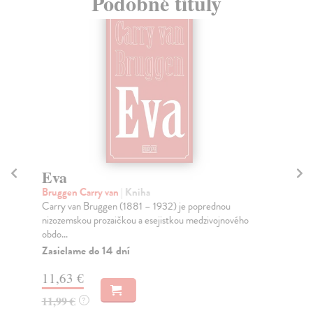
Podobné tituly
Eva
Z
Bruggen Carry van
| Kniha
Haa
Carry van Bruggen (1881 – 1932) je poprednou
Hel
nizozemskou prozaičkou a esejistkou medzivojnového
naj
obdo...
Za
Zasielame do 14 dní
8,
11,63 €
8,
11,99 €
?