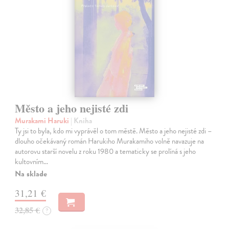
Město a jeho nejisté zdi
Murakami Haruki
| Kniha
Ty jsi to byla, kdo mi vyprávěl o tom městě. Město a jeho nejisté zdi –
dlouho očekávaný román Harukiho Murakamiho volně navazuje na
autorovu starší novelu z roku 1980 a tematicky se prolíná s jeho
kultovním…
Na sklade
31,21 €
32,85 €
?