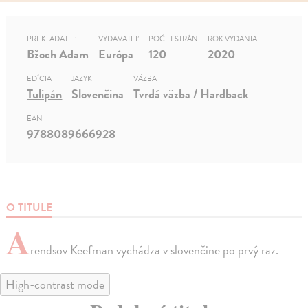
PREKLADATEĽ
VYDAVATEĽ
POČET STRÁN
ROK VYDANIA
Bžoch Adam
Európa
120
2020
EDÍCIA
JAZYK
VÄZBA
Tulipán
Slovenčina
Tvrdá väzba / Hardback
EAN
9788089666928
O TITULE
A
rendsov Keefman vychádza v slovenčine po prvý raz.
High-contrast mode