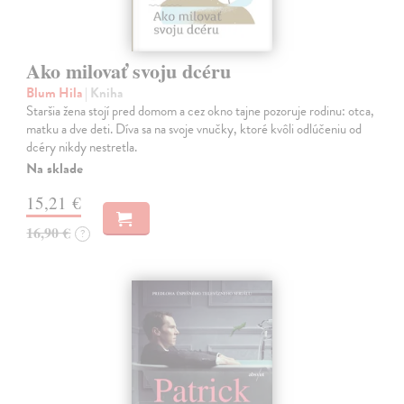
Ako milovať svoju dcéru
Blum Hila
| Kniha
Staršia žena stojí pred domom a cez okno tajne pozoruje rodinu: otca,
matku a dve deti. Díva sa na svoje vnučky, ktoré kvôli odlúčeniu od
dcéry nikdy nestretla.
Na sklade
15,21 €
16,90 €
?