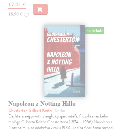
17,01 €
18,90 €
?
na sklade
Napoleon z Notting Hillu
Chesterton Gilbert Keith
| Kniha
Dej literárnej prvotiny anglický spisovateľa, filozofa a laického
teológa Gilberta Keitha Chestertona (1874 – 1936) Napoleon z
Notting Hillu sa odohráva v roku 1984, keď sa Angličania rozhodli