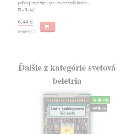
poľskej literatúre, spoluzakladateľa básnic...
Poľ
Do 3 dní
Na
6,44 €
17
6,64 €
17
?
Ďalšie z kategórie svetová
beletria
na sklade
novinka