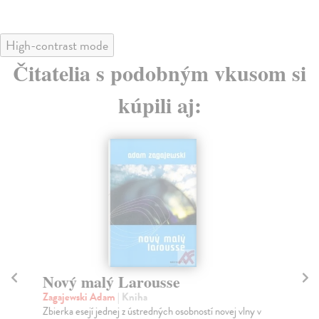
High-contrast mode
Čitatelia s podobným vkusom si
kúpili aj:
Nový malý Larousse
K
Zagajewski Adam
| Kniha
Ro
Zbierka esejí jednej z ústredných osobností novej vlny v
Za 