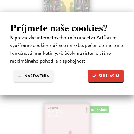
Príjmete naše cookies?
Dni v kníhkupectve Morisaki
K prevádzke internetového kníhkupectva Artforum
využívame cookies slúžiace na zabezpečenie a meranie
Jagisawa Satoshi
| Kniha
Dvadsaťpäťročná Takako si žila pomerne bezstarostne až do dňa, keď
funkčnosti, marketingové účely a zaistenie vášho
jej priateľ Hideaki, za ktorého sa chcela vydať, len tak mimochodom
maximálneho pohodlia a spokojnosti.
oznámi, že ju podvádza a žení sa s inou. Jej život sa zrazu rúca.
Na sklade
NASTAVENIA
SÚHLASÍM
13,71 €
14,90 €
?
na sklade