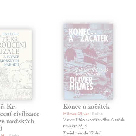
ř. Kr.
Konec a začátek
ení civilizace
Hilmes Oliver
| Kniha
aze mořských
V roce 1945 skončila válka. A začala
nová éra dějin.
ů
Zasielame do 12 dní
c H.
| Kniha