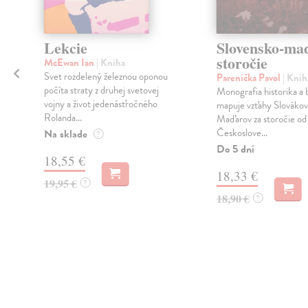
Lekcie
Slovensko-ma
storočie
McEwan Ian
| Kniha
.
Svet rozdelený železnou oponou
Parenička Pavol
| Knih
počíta straty z druhej svetovej
Monografia historika a 
vojny a život jedenásťročného
mapuje vzťahy Slovákov
Rolanda...
Maďarov za storočie od
Českoslove...
Na sklade
?
Do 5 dní
18,55 €
18,33 €
19,95 €
?
18,90 €
?