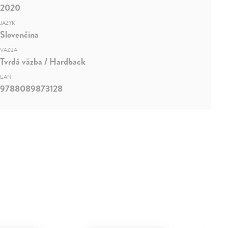
2020
JAZYK
Slovenčina
VÄZBA
Tvrdá väzba / Hardback
EAN
9788089873128