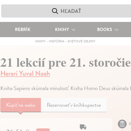
REBRÍK
KNIHY
BOOKS
KNIHY
-
HISTÓRIA
-
SVETOVÉ DEJINY
21 lekcií pre 21. storočie
Harari Yuval Noah
Kniha Sapiens skúmala minulosť. Kniha Homo Deus skúmala 
Kúpiť
na webe
Rezervovať v kníhkupectve
P