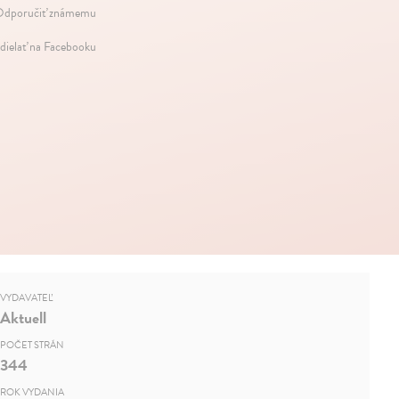
dporučiť známemu
dielať na Facebooku
VYDAVATEĽ
Aktuell
POČET STRÁN
344
ROK VYDANIA