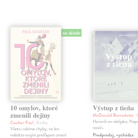
na sklade
10 omylov, ktoré
Výstup z tieňa
zmenili dejiny
McDonald Bernadette
|
Hovorili im všelijako. Napr
Coulter Paul
| Kniha
nosiči.
Všetci robíme chyby, no len
Predpredaj, vychádza
málokto svojím prešľapom zmení