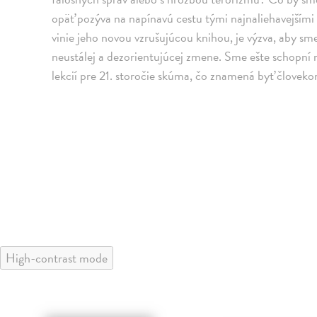
opäť pozýva na napínavú cestu tými najnaliehavejšími 
vinie jeho novou vzrušujúcou knihou, je výzva, aby sme
neustálej a dezorientujúcej zmene. Sme ešte schopní ro
lekcií pre 21. storočie skúma, čo znamená byť človek
High-contrast mode