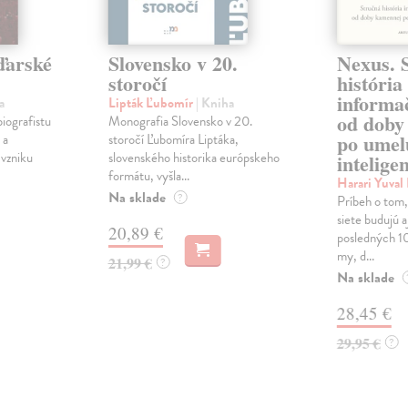
ďarské
Slovensko v 20.
Nexus. 
storočí
história
informač
a
Lipták Ľubomír
| Kniha
od doby
biografistu
Monografia Slovensko v 20.
po umel
 a
storočí Ľubomíra Liptáka,
 vzniku
slovenského historika európskeho
intelige
formátu, vyšla...
Harari Yuva
Na sklade
?
Príbeh o tom
siete budujú a
20,89 €
posledných 1
my, d...
21,99 €
?
Na sklade
28,45 €
29,95 €
?