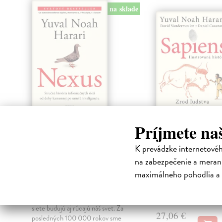
na sklade
klade
Nexus. Stručná
Sapiens -
Príjmete na
história
Ilustrovaná hi
informačných sietí,
Harari Yuval Noah
| K
K prevádzke internetové
od doby kamennej
Prvý diel nádherne ilus
na zabezpečenie a merani
po umelú
príbehu histórie ľudstva
maximálneho pohodlia a 
skvelej a úspešnej knihy
inteligenciu
Noa...
.
Harari Yuval Noah
| Kniha
Na sklade
?
Príbeh o tom, ako informačné
siete budujú aj rúcajú náš svet. Za
27,06 €
posledných 100 000 rokov sme