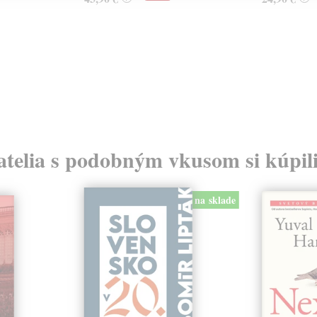
atelia s podobným vkusom si kúpili
na sklade