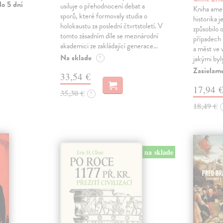
o 5 dní
usiluje o přehodnocení debat a
Kniha ame
sporů, které formovaly studia o
historika 
holokaustu za poslední čtvrtstoletí. V
způsobilo 
tomto zásadním díle se mezinárodní
případech i
akademici ze zakládající generace…
a měst ve
Na sklade
?
jakými byl
Zasielam
33,54 €
17,94 
35,30 €
?
18,49 €
na sklade