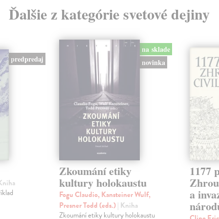
Ďalšie z kategórie svetové dejiny
na sklade
predpredaj
novinka
Zkoumání etiky
1177 p
kultury holokaustu
Zhrouc
 Kniha
a inv
íklad
Fogu Claudio, Kansteiner Wulf,
národ
Presner Todd (eds.)
| Kniha
Zkoumání etiky kultury holokaustu
Cline Eri