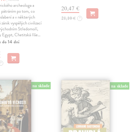
rického archeologa a
20,47 €
je pátráním po tom, co
oslabení a v některých
21,10 €
?
 zánik vyspělých civilizací
 východním Středomoří,
y Egypt, Chetitská říše…
e do 14 dní
€
?
na sklade
na sklade