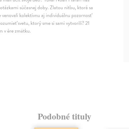
otázkami súčasnej doby. Zlatou niťou, ktorá sa
 venovali kolektívnu aj individuálnu pozornosť
zumieť svetu, ktorý sme si sami vytvorili? 21
om v ére zmätku.
Podobné tituly