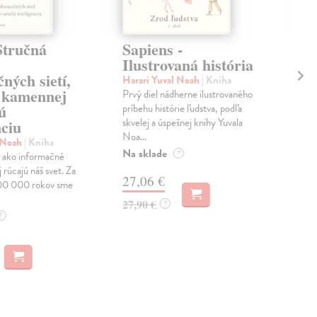
Stručná
Sapiens -
Ru
Ilustrovaná história
vo
ných sietí,
Harari Yuval Noah
| Kniha
Žia
 kamennej
Prvý diel nádherne ilustrovaného
Kni
ú
príbehu histórie ľudstva, podľa
opis
skvelej a úspešnej knihy Yuvala
Rus
nciu
Noa...
ako 
l Noah
| Kniha
Na sklade
Do 
?
, ako informačné
j rúcajú náš svet. Za
27,06 €
14
00 000 rokov sme
27,90 €
14,
?
?