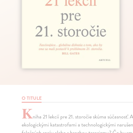
O TITULE
K
niha 21 lekcií pre 21. storočie skúma súčasnosť
ekologickými katastrofami a technologickými naruš
falošných správ alebo s hrozbou terorizmu? Čo by sme