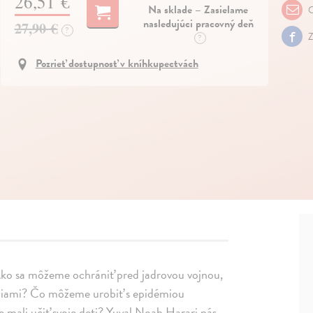
26,51 €
Na sklade – Zasielame
O
nasledujúci pracovný deň
27,90 €
?
Z
?
Pozrieť dostupnosť v kníhkupectvách
. Ako sa môžeme ochrániť pred jadrovou vojnou,
eniami? Čo môžeme urobiť s epidémiou
 mali učiť svoje deti? Yuval Noah Harari nás