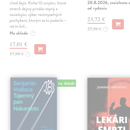
20.8.2026, zasielame d
chod dejín. Kniha 10 omylov, ktoré
od vydania
zmenili dejiny prináša vtipný a
osviežujúci výber neúmyselných
23,72 €
pochybení, ktorým sa to podarilo –
raz to bol…
27,90 €
?
Na sklade
?
17,01 €
17,90 €
?
na sklade