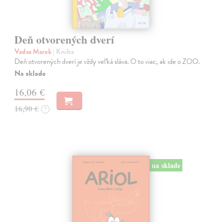
Deň otvorených dverí
Vadas Marek
| Kniha
Deň otvorených dverí je vždy veľká sláva. O to viac, ak ide o ZOO.
Na sklade
16,06 €
16,90 €
?
na sklade