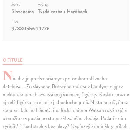
JAZYK
VÄZBA
Slovenčina
Tvrdá väzba / Hardback
EAN
9788055644776
O TITULE
N
ie div, je predsa priamym potomkom slávneho
detektíva... Zo slávneho Britského múzea v Londýne najprv
niekto ukradne hlavu vzácnej šachovej figúrky. Neskôr zmizne
aj celá figúrka, strelec je jednoducho preč. Nikto netuší, čo sa
stalo ani kde ho hľadať. Sherlock Junior a Watson neváhajú a
okamžite sa pustia po stope záhadného zlodeja. Podarí sa im
vyriešiť Prípad strelca bez hlavy? Napínavý kriminálny príbeh,