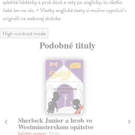
spletité hádanky a prvé slová a vety po anglicky, to všetko
čaká len na vás. + Všetky anglické texty si možno vypočuť v
origináli na webovej stránke
High-contrast mode
Podobné tituly
Sherlock Junior a hrob vo
T
Westminsterskom opátstve
šk
kolektív autorov
| Kniha
Pi