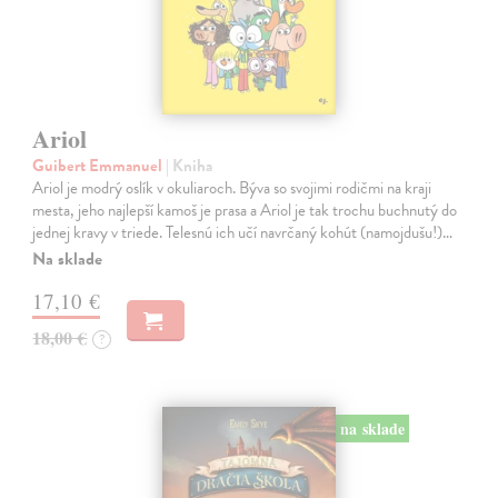
Ariol
Guibert Emmanuel
| Kniha
Ariol je modrý oslík v okuliaroch. Býva so svojimi rodičmi na kraji
mesta, jeho najlepší kamoš je prasa a Ariol je tak trochu buchnutý do
jednej kravy v triede. Telesnú ich učí navrčaný kohút (namojdušu!)…
Na sklade
17,10 €
18,00 €
?
na sklade