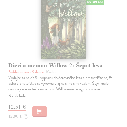
na sklade
Dievča menom Willow 2: Šepot lesa
Bohlmannová Sabine
| Kniha
Vydajte sa na ďalšiu výpravu do čarovného lesa a presvedčte sa, že
láska a priateľstvo sa vyrovnajú aj najsilnejším kúzlam. Štyri malé
čarodejnice sa tešia na leto vo Willowinom magickom lese.
Na sklade
12,51 €
12,90 €
?