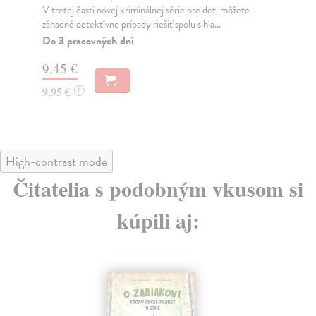
V tretej časti novej kriminálnej série pre deti môžete
Na 
záhadné detektívne prípady riešiť spolu s hla...
smu
Do 3 pracovných dní
Do
9,45 €
12
9,95 €
13
?
High-contrast mode
Čitatelia s podobným vkusom si
kúpili aj: