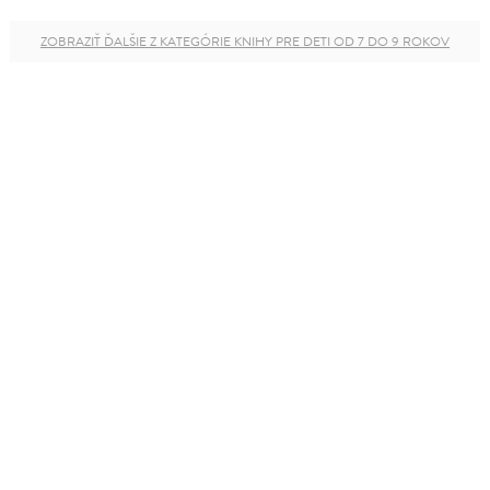
ZOBRAZIŤ ĎALŠIE Z KATEGÓRIE KNIHY PRE DETI OD 7 DO 9 ROKOV