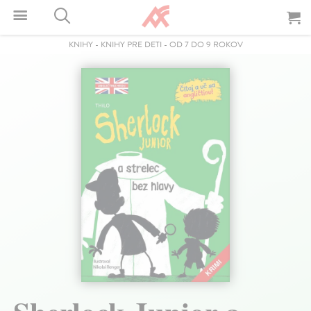
KNIHY
-
KNIHY PRE DETI
-
OD 7 DO 9 ROKOV