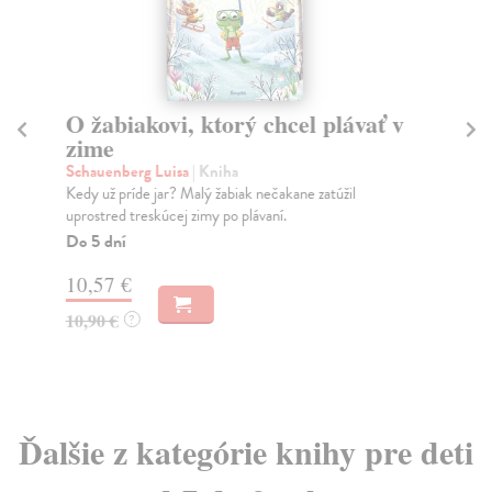
O žabiakovi, ktorý chcel plávať v
T
zime
ja
Schauenberg Luisa
| Kniha
kol
Kedy už príde jar? Malý žabiak nečakane zatúžil
Uči
uprostred treskúcej zimy po plávaní.
zos
lite
Do 5 dní
Za
10,57 €
13
10,90 €
?
14
Ďalšie z kategórie knihy pre deti