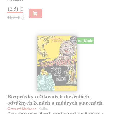
12,51 €
12,90 €
?
na sklade
Rozprávky o šikovných dievčatách,
odvážnych ženách a múdrych starenách
Oravcová Marianna
| Kniha
Obvykle sa za hrdinu v živote i v rozprávke považuje muž, a to vďaka