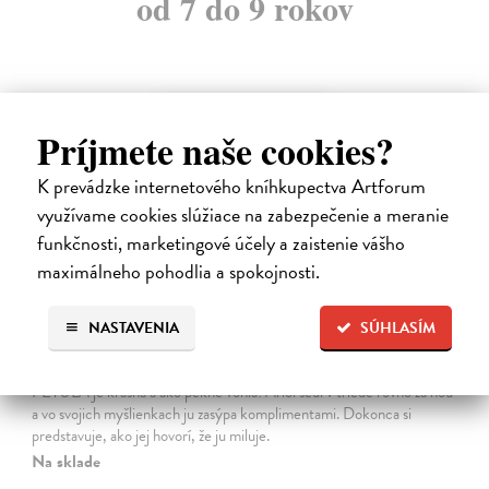
od 7 do 9 rokov
na sklade
Príjmete naše cookies?
novinka
K prevádzke internetového kníhkupectva Artforum
využívame cookies slúžiace na zabezpečenie a meranie
funkčnosti, marketingové účely a zaistenie vášho
maximálneho pohodlia a spokojnosti.
NASTAVENIA
SÚHLASÍM
Ariol 4
Guibert Emmanuel
| Kniha
PEŤULA je krásna a ako pekne vonia! Ariol sedí v triede rovno za ňou
a vo svojich myšlienkach ju zasýpa komplimentami. Dokonca si
predstavuje, ako jej hovorí, že ju miluje.
Na sklade