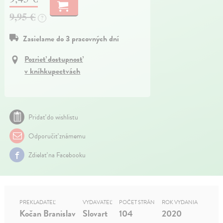
9,95 €
?
Zasielame do 3 pracovných dní
Pozrieť dostupnosť
v kníhkupectvách
Pridať do wishlistu
Odporučiť známemu
Zdielať na Facebooku
PREKLADATEĽ
VYDAVATEĽ
POČET STRÁN
ROK VYDANIA
Kočan Branislav
Slovart
104
2020