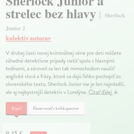
Sherlock Junior a
strelec bez hlavy
Sherlock
Junior 2
kolektív autorov
V druhej časti novej kriminálnej série pre deti môžete
záhadné detektívne prípady riešiť spolu s hlavnými
hrdinami, a zároveň sa len tak mimochodom naučiť
anglické slová a frázy, ktoré sa dajú ľahko pochopiť zo
slovenského textu. Sherlock Junior nie je len najmladší,
ale aj najbystrejší detektív v Londýne.
Čítať ďalej
↓
Kúpiť
Rezervovať v kníhkupectve
9,45 €