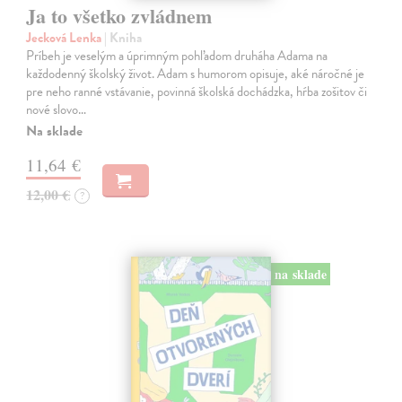
Ja to všetko zvládnem
Jecková Lenka
| Kniha
Príbeh je veselým a úprimným pohľadom druháha Adama na
každodenný školský život. Adam s humorom opisuje, aké náročné je
pre neho ranné vstávanie, povinná školská dochádzka, hŕba zošitov či
nové slovo…
Na sklade
11,64 €
12,00 €
?
na sklade