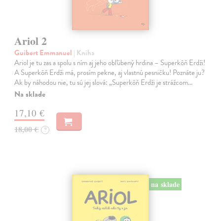
Ariol 2
Guibert Emmanuel
| Kniha
Ariol je tu zas a spolu s ním aj jeho obľúbený hrdina – Superkôň Erdži!
A Superkôň Erdži má, prosím pekne, aj vlastnú pesničku! Poznáte ju?
Ak by náhodou nie, tu sú jej slová: „Superkôň Erdži je strážcom…
Na sklade
17,10 €
18,00 €
?
na sklade