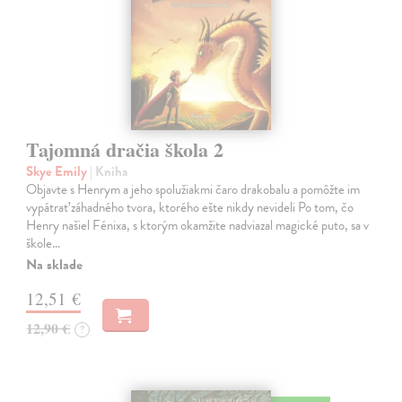
Tajomná dračia škola 2
Skye Emily
| Kniha
Objavte s Henrym a jeho spolužiakmi čaro drakobalu a pomôžte im
vypátrať záhadného tvora, ktorého ešte nikdy nevideli Po tom, čo
Henry našiel Fénixa, s ktorým okamžite nadviazal magické puto, sa v
škole…
Na sklade
12,51 €
12,90 €
?