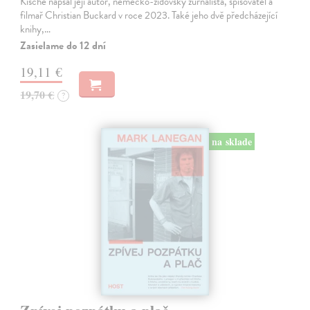
Kische napsal její autor, německo-židovský žurnalista, spisovatel a
filmař Christian Buckard v roce 2023. Také jeho dvě předcházející
knihy,…
Zasielame do 12 dní
19,11 €
19,70 €
?
na sklade