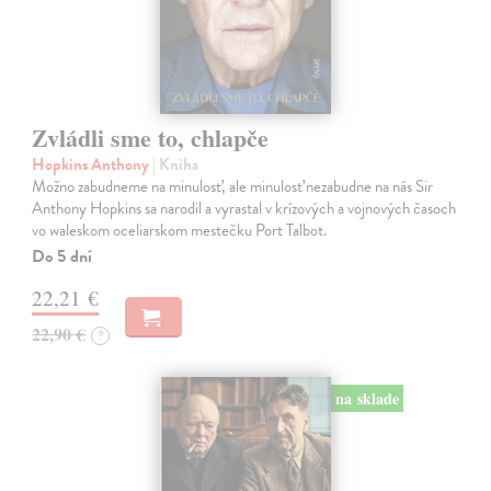
Zvládli sme to, chlapče
Hopkins Anthony
| Kniha
Možno zabudneme na minulosť, ale minulosť nezabudne na nás Sir
Anthony Hopkins sa narodil a vyrastal v krízových a vojnových časoch
vo waleskom oceliarskom mestečku Port Talbot.
Do 5 dní
22,21 €
22,90 €
?
na sklade