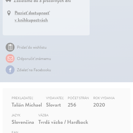
Zasielame do 3 pracovných dní
Pozrieť dostupnosť
v kníhkupectvách
Pridať do wishlistu
Odporučiť známemu
Zdielať na Facebooku
PREKLADATEĽ
VYDAVATEĽ
POČET STRÁN
ROK VYDANIA
Talián Michael
Slovart
256
2020
JAZYK
VÄZBA
Slovenčina
Tvrdá väzba / Hardback
EAN