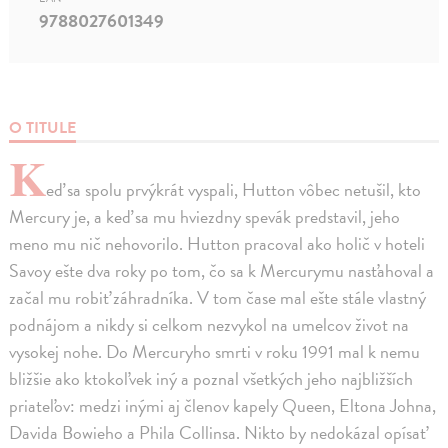
9788027601349
O TITULE
K
eď sa spolu prvýkrát vyspali, Hutton vôbec netušil, kto
Mercury je, a keď sa mu hviezdny spevák predstavil, jeho
meno mu nič nehovorilo. Hutton pracoval ako holič v hoteli
Savoy ešte dva roky po tom, čo sa k Mercurymu nasťahoval a
začal mu robiť záhradníka. V tom čase mal ešte stále vlastný
podnájom a nikdy si celkom nezvykol na umelcov život na
vysokej nohe. Do Mercuryho smrti v roku 1991 mal k nemu
bližšie ako ktokoľvek iný a poznal všetkých jeho najbližších
priateľov: medzi inými aj členov kapely Queen, Eltona Johna,
Davida Bowieho a Phila Collinsa. Nikto by nedokázal opísať