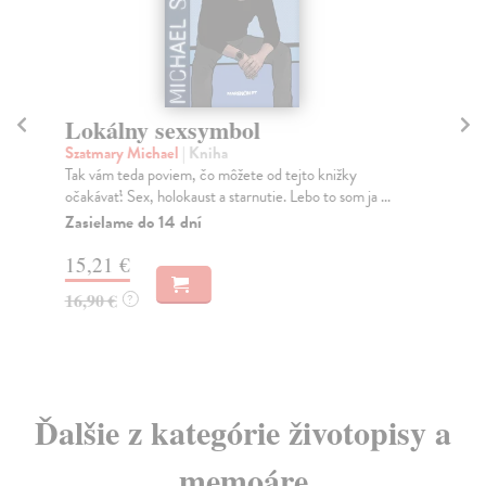
Lokálny sexsymbol
Szatmary Michael
| Kniha
H
Tak vám teda poviem, čo môžete od tejto knižky
Cu
očakávať: Sex, holokaust a starnutie. Lebo to som ja ...
Spi
Zasielame do 14 dní
aut
15,21 €
16,90 €
?
10
Ďalšie z kategórie životopisy a
memoáre