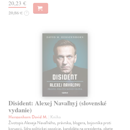
20,23 €
20,86 €
?
Disident: Alexej Navaľnyj (slovenské
vydanie)
Herszenhorn David M.
| Kniha
Životopis Alexeja Navaľného, právnika, blogera, bojovníka proti
korupcii, lídra politickej opozície, kandidáta na prezidenta, obete