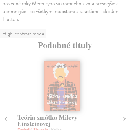
posledné roky Mercuryho súkromného života presnejšie a
úprimnejšie - so všetkými radosťami a strasťami - ako Jim
Hutton.
High-contrast mode
Podobné tituly
Teória smútku Milevy
T
Einsteinovej
Be
Po 
Drakulić Slavenka
| Kniha