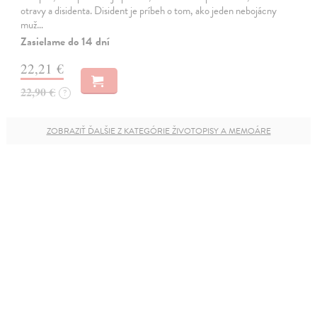
otravy a disidenta. Disident je príbeh o tom, ako jeden nebojácny
muž…
Zasielame do 14 dní
22,21 €
22,90 €
?
ZOBRAZIŤ ĎALŠIE Z KATEGÓRIE ŽIVOTOPISY A MEMOÁRE