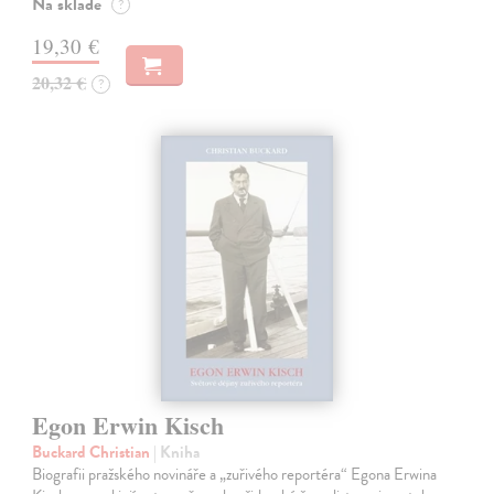
Na sklade
?
19,30 €
20,32 €
?
Egon Erwin Kisch
Buckard Christian
| Kniha
Biografii pražského novináře a „zuřivého reportéra“ Egona Erwina