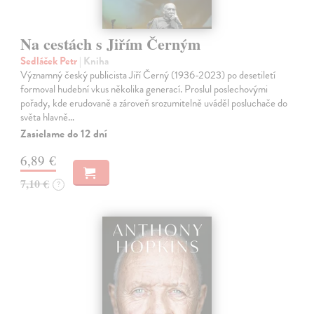
Na cestách s Jiřím Černým
Sedláček Petr
| Kniha
Významný český publicista Jiří Černý (1936-2023) po desetiletí
formoval hudební vkus několika generací. Proslul poslechovými
pořady, kde erudovaně a zároveň srozumitelně uváděl posluchače do
světa hlavně…
Zasielame do 12 dní
6,89 €
7,10 €
?