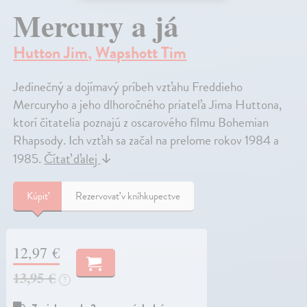
Mercury a já
Hutton Jim
,
Wapshott Tim
Jedinečný a dojímavý príbeh vzťahu Freddieho
Mercuryho a jeho dlhoročného priateľa Jima Huttona,
ktorí čitatelia poznajú z oscarového filmu Bohemian
Rhapsody. Ich vzťah sa začal na prelome rokov 1984 a
1985.
Čítať ďalej
↓
Kúpiť
Rezervovať v kníhkupectve
12,97 €
13,95 €
?