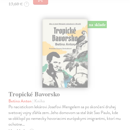
13,60 €
?
na sklade
Tropické Bavorsko
Betina Anton
| Kniha
Po nacistickom lekárovi Josefovi Mengelem sa po skončení druhej
svetovej vojny zľahla zem. Jeho domovom sa stal štát Sao Paulo, kde
sa obklopil po nemecky hovoriacimi európskymi imigrantmi, ktorí mu
ochotne…