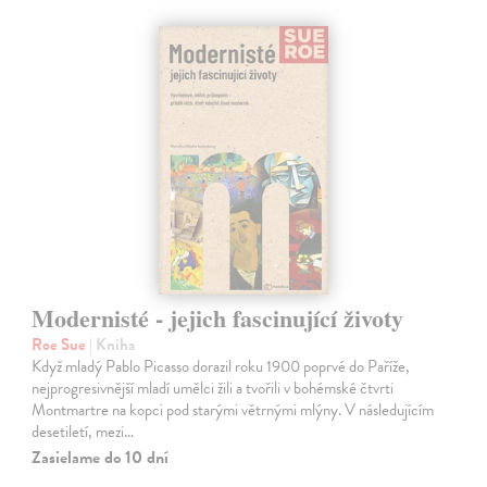
Modernisté - jejich fascinující životy
Roe Sue
| Kniha
Když mladý Pablo Picasso dorazil roku 1900 poprvé do Paříže,
nejprogresivnější mladí umělci žili a tvořili v bohémské čtvrti
Montmartre na kopci pod starými větrnými mlýny. V následujícím
desetiletí, mezi…
Zasielame do 10 dní