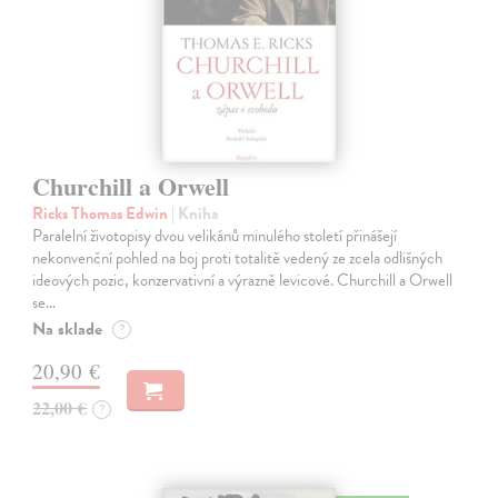
Churchill a Orwell
Ricks Thomas Edwin
| Kniha
Paralelní životopisy dvou velikánů minulého století přinášejí
nekonvenční pohled na boj proti totalitě vedený ze zcela odlišných
ideových pozic, konzervativní a výrazně levicové. Churchill a Orwell
se…
Na sklade
?
20,90 €
22,00 €
?