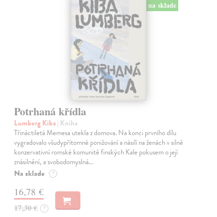
na sklade
Potrhaná křídla
Lumberg Kiba
| Kniha
Třináctiletá Memesa utekla z domova. Na konci prvního dílu
vygradovalo všudypřítomné ponižování a násilí na ženách v silně
konzervativní romské komunitě finských Kale pokusem o její
znásilnění, a svobodomyslná…
Na sklade
?
16,78 €
17,30 €
?