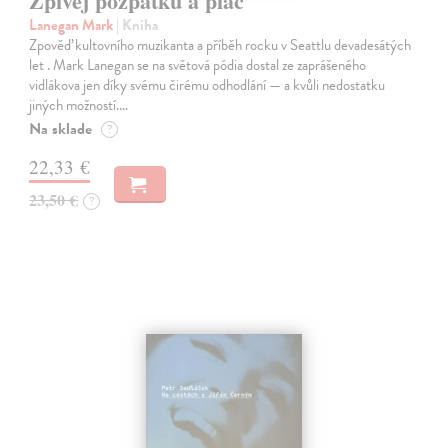
Zpívej pozpátku a plač
Lanegan Mark
| Kniha
Zpověď kultovního muzikanta a příběh rocku v Seattlu devadesátých
let . Mark Lanegan se na světová pódia dostal ze zaprášeného
vidlákova jen díky svému čirému odhodlání — a kvůli nedostatku
jiných možností.…
Na sklade
?
22,33 €
23,50 €
?