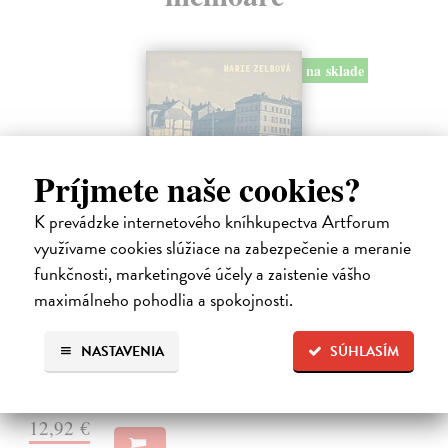
na sklade
Príjmete naše cookies?
K prevádzke internetového kníhkupectva Artforum
využívame cookies slúžiace na zabezpečenie a meranie
funkčnosti, marketingové účely a zaistenie vášho
Táňa / Praha 3 / Žižkov
maximálneho pohodlia a spokojnosti.
Zelbová Marie
| Kniha
Nikdy jsme nebyli úplně standardní žižkovská rodina. Vítejte v
NASTAVENIA
SÚHLASÍM
mámině bytě 4. kategorie, který byl všem otevřen dokořán.
Na sklade
?
12,92 €