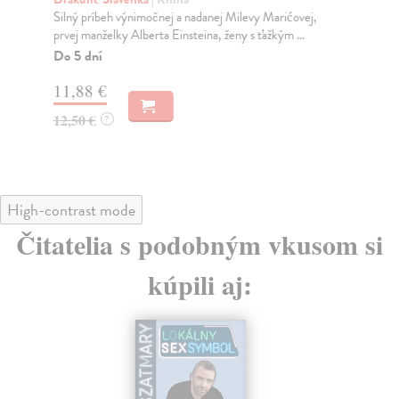
sko
Silný príbeh výnimočnej a nadanej Milevy Marićovej,
prvej manželky Alberta Einsteina, ženy s ťažkým ...
Na
Do 5 dní
19
11,88 €
20
12,50 €
?
High-contrast mode
Čitatelia s podobným vkusom si
kúpili aj: