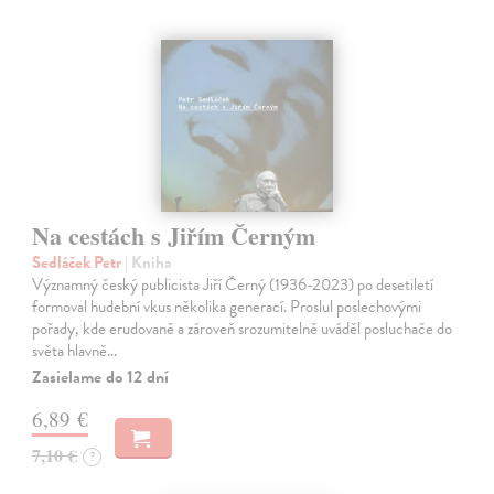
Na cestách s Jiřím Černým
Sedláček Petr
| Kniha
Významný český publicista Jiří Černý (1936-2023) po desetiletí
formoval hudební vkus několika generací. Proslul poslechovými
pořady, kde erudovaně a zároveň srozumitelně uváděl posluchače do
světa hlavně…
Zasielame do 12 dní
6,89 €
7,10 €
?