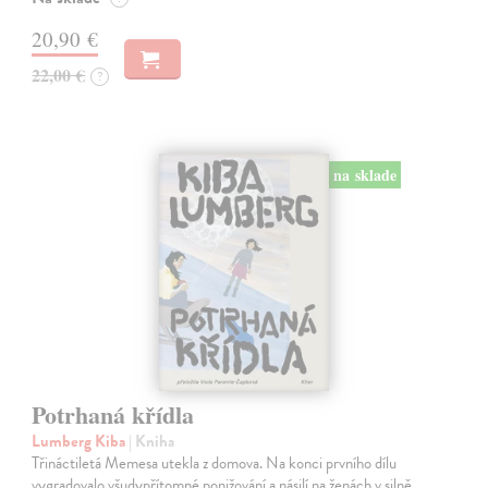
20,90 €
22,00 €
?
na sklade
Potrhaná křídla
Lumberg Kiba
| Kniha
Třináctiletá Memesa utekla z domova. Na konci prvního dílu
vygradovalo všudypřítomné ponižování a násilí na ženách v silně