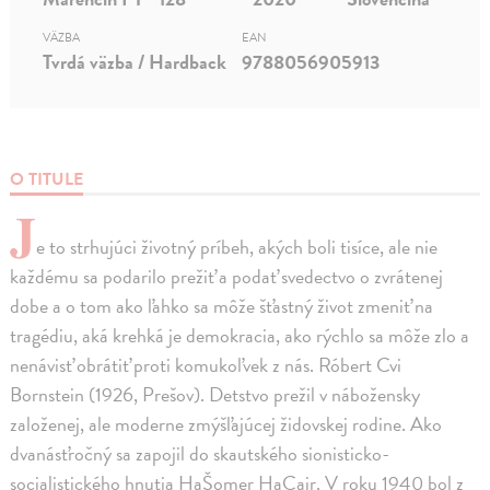
VÄZBA
EAN
Tvrdá väzba / Hardback
9788056905913
O TITULE
J
e to strhujúci životný príbeh, akých boli tisíce, ale nie
každému sa podarilo prežiť a podať svedectvo o zvrátenej
dobe a o tom ako ľahko sa môže šťastný život zmeniť na
tragédiu, aká krehká je demokracia, ako rýchlo sa môže zlo a
nenávisť obrátiť proti komukoľvek z nás. Róbert Cvi
Bornstein (1926, Prešov). Detstvo prežil v nábožensky
založenej, ale moderne zmýšľajúcej židovskej rodine. Ako
dvanásťročný sa zapojil do skautského sionisticko-
socialistického hnutia HaŠomer HaCair. V roku 1940 bol z