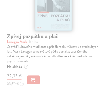
Zpívej pozpátku a plač
Lanegan Mark
| Kniha
Zpověď kultovního muzikanta a příběh rocku v Seattlu devadesátých
let . Mark Lanegan se na světová pódia dostal ze zaprášeného
vidlákova jen díky svému čirému odhodlání — a kvůli nedostatku
jiných možností.…
Na sklade
?
22,33 €
23,50 €
?