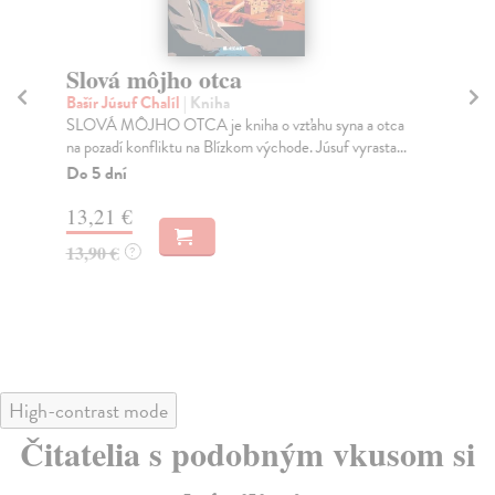
Slová môjho otca
K
Bašír Júsuf Chalíl
| Kniha
Ma
SLOVÁ MÔJHO OTCA je kniha o vzťahu syna a otca
Kro
na pozadí konfliktu na Blízkom východe. Júsuf vyrasta...
Edu
Do 5 dní
Za
13,21 €
11
13,90 €
11
?
High-contrast mode
Čitatelia s podobným vkusom si