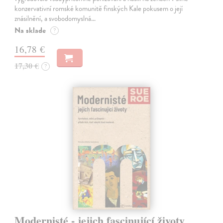
konzervativní romské komunitě finských Kale pokusem o její
znásilnění, a svobodomyslná…
Na sklade
?
16,78 €
17,30 €
?
Modernisté - jejich fascinující životy