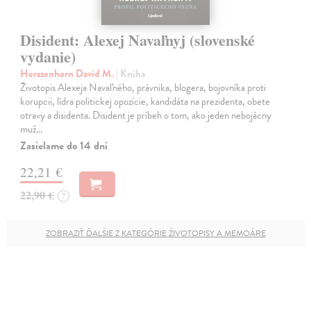
Disident: Alexej Navaľnyj (slovenské
vydanie)
Herszenhorn David M.
| Kniha
Životopis Alexeja Navaľného, právnika, blogera, bojovníka proti
korupcii, lídra politickej opozície, kandidáta na prezidenta, obete
otravy a disidenta. Disident je príbeh o tom, ako jeden nebojácny
muž…
Zasielame do 14 dní
22,21 €
22,90 €
?
ZOBRAZIŤ ĎALŠIE Z KATEGÓRIE ŽIVOTOPISY A MEMOÁRE