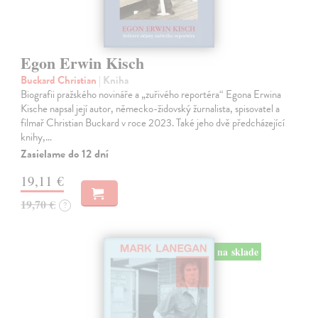
Egon Erwin Kisch
Buckard Christian
| Kniha
Biografii pražského novináře a „zuřivého reportéra“ Egona Erwina
Kische napsal její autor, německo-židovský žurnalista, spisovatel a
filmař Christian Buckard v roce 2023. Také jeho dvě předcházející
knihy,…
Zasielame do 12 dní
19,11 €
19,70 €
?
na sklade