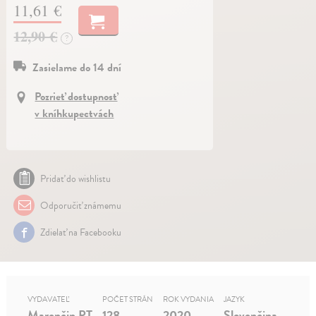
11,61 €
12,90 €
?
Zasielame do 14 dní
Pozrieť dostupnosť
v kníhkupectvách
Pridať do wishlistu
Odporučiť známemu
Zdielať na Facebooku
VYDAVATEĽ
POČET STRÁN
ROK VYDANIA
JAZYK
Marenčin PT
128
2020
Slovenčina