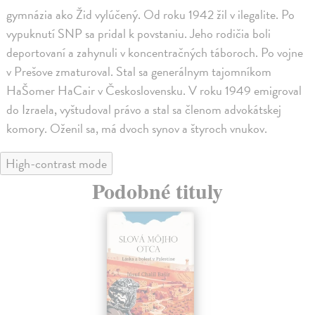
gymnázia ako Žid vylúčený. Od roku 1942 žil v ilegalite. Po
vypuknutí SNP sa pridal k povstaniu. Jeho rodičia boli
deportovaní a zahynuli v koncentračných táboroch. Po vojne
v Prešove zmaturoval. Stal sa generálnym tajomníkom
HaŠomer HaCair v Československu. V roku 1949 emigroval
do Izraela, vyštudoval právo a stal sa členom advokátskej
komory. Oženil sa, má dvoch synov a štyroch vnukov.
High-contrast mode
Podobné tituly