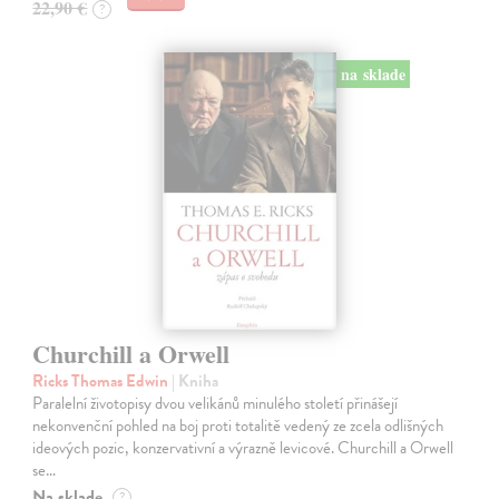
22,90 €
?
na sklade
Churchill a Orwell
Ricks Thomas Edwin
| Kniha
Paralelní životopisy dvou velikánů minulého století přinášejí
nekonvenční pohled na boj proti totalitě vedený ze zcela odlišných
ideových pozic, konzervativní a výrazně levicové. Churchill a Orwell
se…
Na sklade
?