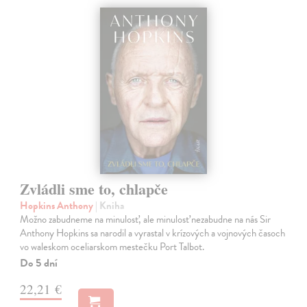
Zvládli sme to, chlapče
Hopkins Anthony
| Kniha
Možno zabudneme na minulosť, ale minulosť nezabudne na nás Sir
Anthony Hopkins sa narodil a vyrastal v krízových a vojnových časoch
vo waleskom oceliarskom mestečku Port Talbot.
Do 5 dní
22,21 €