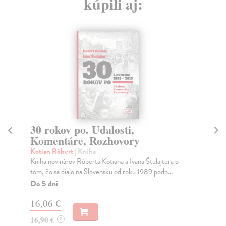
kúpili aj:
30 rokov po. Udalosti,
M
Komentáre, Rozhovory
Ne
Des
Kotian Róbert
| Kniha
Slo
Kniha novinárov Róberta Kotiana a Ivana Štulajtera o
tom, čo sa dialo na Slovensku od roku 1989 podn...
Do
Do 5 dní
19
16,06 €
19
16,90 €
?