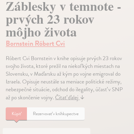
Záblesky v temnote -
prvých 23 rokov
môjho života
Bornstein Róbert Cvi
Róbert Cvi Bornstein v knihe opisuje prvých 23 rokov
svojho života, ktoré prežil na niekoľkých miestach na
Slovensku, v Maďarsku až kým po vojne emigroval do
Izraela. Opisuje neustále sa meniace politické režimy,
nebezpečné situácie, odchod do ilegality, účasť v SNP
až po skončenie vojny.
Čítať ďalej
↓
Kúpiť
Rezervovať v kníhkupectve