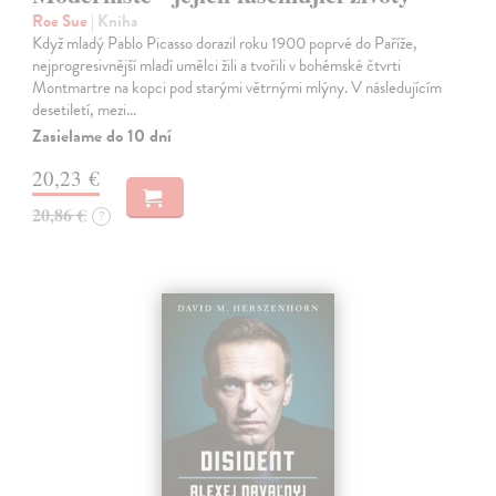
Roe Sue
| Kniha
Když mladý Pablo Picasso dorazil roku 1900 poprvé do Paříže,
nejprogresivnější mladí umělci žili a tvořili v bohémské čtvrti
Montmartre na kopci pod starými větrnými mlýny. V následujícím
desetiletí, mezi…
Zasielame do 10 dní
20,23 €
20,86 €
?