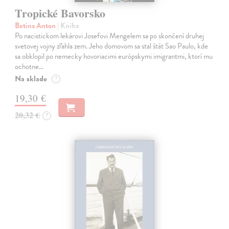
Tropické Bavorsko
Betina Anton
| Kniha
Po nacistickom lekárovi Josefovi Mengelem sa po skončení druhej
svetovej vojny zľahla zem. Jeho domovom sa stal štát Sao Paulo, kde
sa obklopil po nemecky hovoriacimi európskymi imigrantmi, ktorí mu
ochotne…
Na sklade
?
19,30 €
20,32 €
?