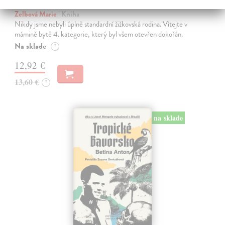
Táňa / Praha 3 / Žižkov
Zelbová Marie
| Kniha
Nikdy jsme nebyli úplně standardní žižkovská rodina. Vítejte v
mámině bytě 4. kategorie, který byl všem otevřen dokořán.
Na sklade
?
12,92 €
13,60 €
?
na sklade