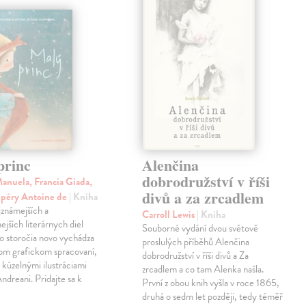
princ
Alenčina
dobrodružství v říši
anuela, Francia Giada,
divů a za zrcadlem
upéry Antoine de
| Kniha
jznámejších a
Carroll Lewis
| Kniha
ejších literárnych diel
Souborné vydání dvou světově
o storočia novo vychádza
proslulých příběhů Alenčina
nom grafickom spracovaní,
dobrodružství v říši divů a Za
kúzelnými ilustráciami
zrcadlem a co tam Alenka našla.
dreani. Pridajte sa k
První z obou knih vyšla v roce 1865,
druhá o sedm let později, tedy téměř