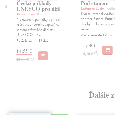
České poklady
Pod stanem
UNESCO pro děti
Lučanská Lucie
| Knih
y
Dva sourozenci vyrážejí
Jůzlová Jana
| Kniha
dobrodružstvím. Putují 
Nejúžasnější památky a přírodní
dlouhých dní, až přijdo
krásy všech zemí se zapisují na
země.
seznam světového dědictví
UNESCO – n...
Zasielame do 12 dní
Zasielame do 12 dní
13,68 €
14,55 €
14,10 €
?
15,00 €
?
Ďalšie 