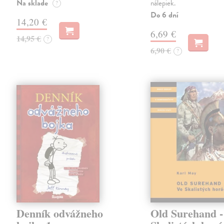
Na sklade
nálepiek.
?
Do 6 dní
14,20 €
6,69 €
14,95 €
?
6,90 €
?
Denník odvážneho
Old Surehand -