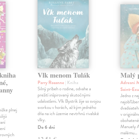
 kniha
Vlk menom Tulák
Malý 
né,
Parry Rosanne
| Kniha
Adreani M
panny
Silný príbeh o rodine, odvahe a
Saint-Ex
prežití inšpirovaný skutočnými
Jedno z na
udalosťami. Vlk Bystrík žije so svojou
najobľúben
svorkou v horách, až kým jedného
dvadsiateh
ižke plnej
dňa na ich územie nevtrhnú rivalské
v originál
užijú
vlky.
obohatené 
vaní
Manuely An
Do 6 dní
ení
malému…
arovných
12,51 €