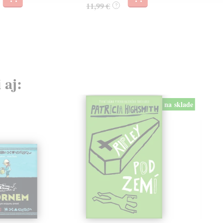
11,99 €
?
 aj:
na sklade