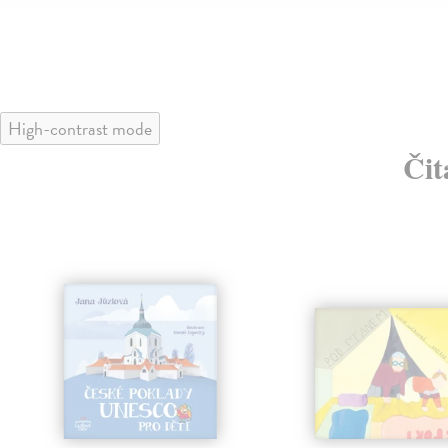
High-contrast mode
Čit