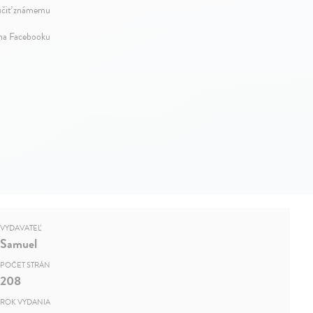
čiť známemu
 na Facebooku
VYDAVATEĽ
Samuel
POČET STRÁN
208
ROK VYDANIA