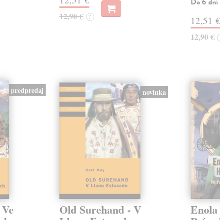
Do 6 dní
12,90 €
?
12,51 
12,90 €
predpredaj
novinka
 Ve
Old Surehand - V
Enola