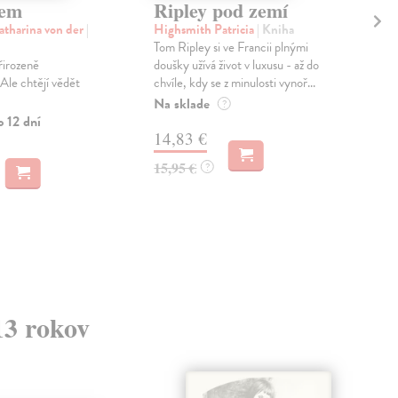
nem
Ripley pod zemí
Ce
tharina von der
|
Highsmith Patricia
| Kniha
Jar
Tom Ripley si ve Francii plnými
Kni
řirozeně
doušky užívá život v luxusu - až do
„Ces
Ale chtějí vědět
chvíle, kdy se z minulosti vynoř...
o um
pokr
Na sklade
?
zvyk
o 12 dní
14,83 €
Na 
15,95 €
?
23
25,
13 rokov