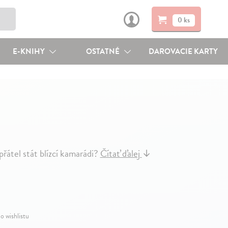
0 ks
E-KNIHY
OSTATNÉ
DAROVACIE KARTY
átel stát blízcí kamarádi?
Čítať ďalej
↓
o wishlistu