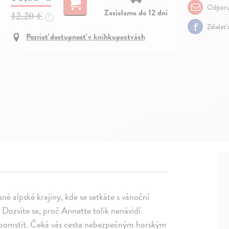
Odporu
Zasielame do 12 dní
12,20 €
?
Zdielať
Pozrieť dostupnosť v kníhkupectvách
né alpské krajiny, kde se setkáte s vánoční
Dozvíte se, proč Annette tolik nenávidí
 pomstít. Čeká vás cesta nebezpečným horským