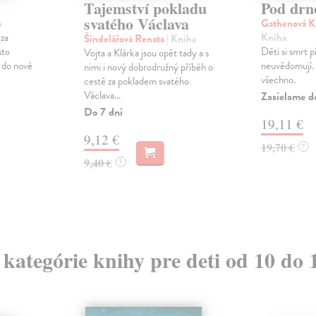
Tajemství pokladu
Pod dr
svatého Václava
a
Gathenová Ka
 za
Kniha
Šindelářová Renata
| Kniha
sto
Děti si smrt p
Vojta a Klárka jsou opět tady a s
u do nové
neuvědomují. 
nimi i nový dobrodružný příběh o
všechno.
cestě za pokladem svatého
Václava...
Zasielame d
Do 7 dní
19,11 €
9,12 €
19,70 €
?
9,40 €
?
z kategórie knihy pre deti od 10 do 