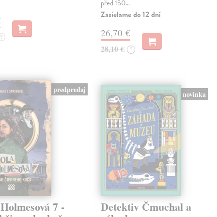
před 150…
Zasielame do 12 dní
€
26,70 €
?
28,10 €
?
predpredaj
novinka
 Holmesová 7 -
Detektiv Čmuchal a