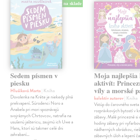
na sklade
Sedem písmen v
Moja najlepšia
piesku
aktivít: Princez
víly a morské 
Hlušíková Marta
| Kniha
Dovolenka na Kréte je niekedy plná
kolektív autorov
| Kniha
prekvapení. Súrodenci Noro a
Vstúp do čarovného sveta
Anabela pri mori spoznávajú
rozprávkových bytostí v kn
svojráznych Chrtovcov, natrafia na
zábavy. Malé princezné si 
usušenú jaštericu, zaujmú ich Uwe a
hodiny zábavy pri vyfarbo
Hans, ktorí sú takmer celé dni
nádherných obrázkov, rieš
zahrabaní…
zábavných úloh a lepení č