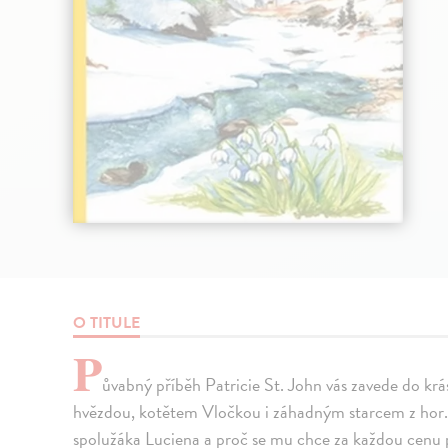
O TITULE
P
ůvabný příběh Patricie St. John vás zavede do krás
hvězdou, kotětem Vločkou i záhadným starcem z hor. 
spolužáka Luciena a proč se mu chce za každou cenu