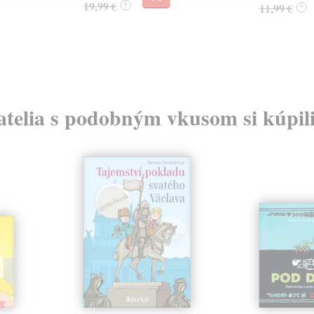
19,99 €
?
11,99 €
?
atelia s podobným vkusom si kúpili