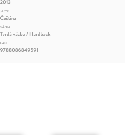
2013
JAZYK
Čeština
VÄZBA
Tvrdá väzba / Hardback
EAN
9788086849591