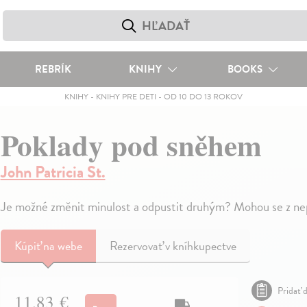
REBRÍK
KNIHY
BOOKS
KNIHY
-
KNIHY PRE DETI
-
OD 10 DO 13 ROKOV
Poklady pod sněhem
John Patricia St.
Je možné změnit minulost a odpustit druhým? Mohou se z nepř
Kúpiť
na webe
Rezervovať v kníhkupectve
Pridať d
11,83 €