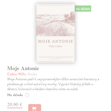
na sklade
Moje Antonie
Cather Willa
| Kniha
Moje Antonie patří k nejvýznamnějším dílům americké literatury a
představuje vrchol autorčiny tvorby. Vypráví hluboký příběh o
dětství, kořenech a hledání vlastního místa ve světě.
Na sklade
?
20,90 €