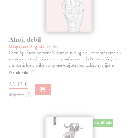
Ahoj, debil
Despentes Virginie
| Kniha
Po trilógii Život Vernona Subutexa sa Virginie Despentes vracia s
románom, ktorý pripomína ultrasúčasnú verziu Nebezpečných
známostí. Ide o príbeh plný hnevu aj útechy, vzdoru aj prijatia.
Na sklade
?
22,33 €
23,50 €
?
na sklade