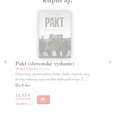
Pakt (slovenské vydanie)
H
Weber Claudia
| Kniha
Mo
Historický význam paktu Hitler-Stalin na prvé roky
Ak 
druhej svetovej vojny sa ešte stále podceňuje. Z ...
živ
Do 4 dní
Do
14,55 €
16
15,00 €
16
?