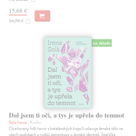
15,68 €
16,50 €
?
na sklade
Dal jsem ti oči, a tys je upřela do temnot
Sola Irene
| Kniha
Oceňovaný folk horor z katalánských kopců oslavuje ženské tělo ve
všech podobách a rozbíjí stereotypy o ženské identitě. Stařičká