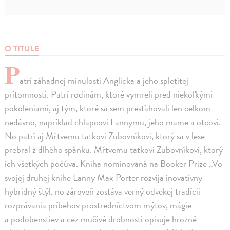
O TITULE
P
atrí záhadnej minulosti Anglicka a jeho spletitej
prítomnosti. Patrí rodinám, ktoré vymreli pred niekoľkými
pokoleniami, aj tým, ktoré sa sem presťahovali len celkom
nedávno, napríklad chlapcovi Lannymu, jeho mame a otcovi.
No patrí aj Mŕtvemu tatkovi Zubovníkovi, ktorý sa v lese
prebral z dlhého spánku. Mŕtvemu tatkovi Zubovníkovi, ktorý
ich všetkých počúva. Kniha nominovaná na Booker Prize „Vo
svojej druhej knihe Lanny Max Porter rozvíja inovatívny
hybridný štýl, no zároveň zostáva verný odvekej tradícii
rozprávania príbehov prostredníctvom mýtov, mágie
a podobenstiev a cez mučivé drobnosti opisuje hrozné