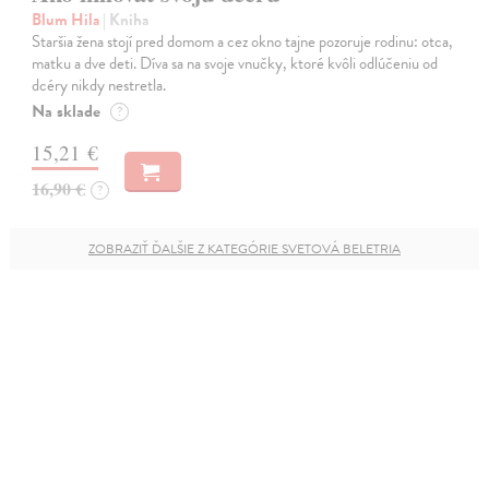
Blum Hila
| Kniha
Staršia žena stojí pred domom a cez okno tajne pozoruje rodinu: otca,
matku a dve deti. Díva sa na svoje vnučky, ktoré kvôli odlúčeniu od
dcéry nikdy nestretla.
Na sklade
?
15,21 €
16,90 €
?
ZOBRAZIŤ ĎALŠIE Z KATEGÓRIE SVETOVÁ BELETRIA