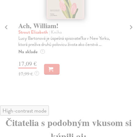
Ach, William!
Am
Strout Elizabeth
| Kniha
Str
Lucy Bartonová je úspešná spisovateľka v New Yorku,
Eli
ktorá prežíva druhú polovicu života ako čerstvá ...
Isa
Na sklade
Do
?
17,09 €
14
17,99 €
14
?
High-contrast mode
Čitatelia s podobným vkusom si
kúpili aj: