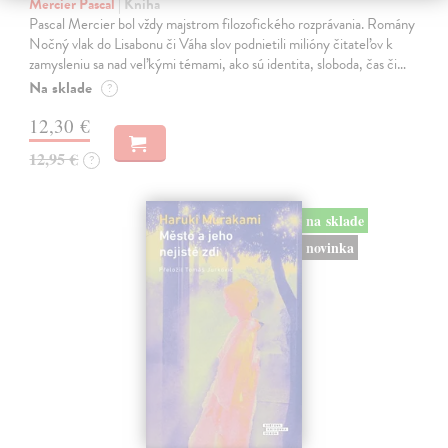
Mercier Pascal
| Kniha
Pascal Mercier bol vždy majstrom filozofického rozprávania. Romány
Nočný vlak do Lisabonu či Váha slov podnietili milióny čitateľov k
zamysleniu sa nad veľkými témami, ako sú identita, sloboda, čas či…
Na sklade
?
12,30 €
12,95 €
?
na sklade
novinka