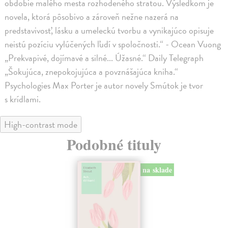
obdobie malého mesta rozhodeného stratou. Výsledkom je
novela, ktorá pôsobivo a zároveň nežne nazerá na
predstavivosť, lásku a umeleckú tvorbu a vynikajúco opisuje
neistú pozíciu vylúčených ľudí v spoločnosti.“ - Ocean Vuong
„Prekvapivé, dojímavé a silné... Úžasné.“ Daily Telegraph
„Šokujúca, znepokojujúca a povznášajúca kniha.“
Psychologies Max Porter je autor novely Smútok je tvor
s krídlami.
High-contrast mode
Podobné tituly
na sklade