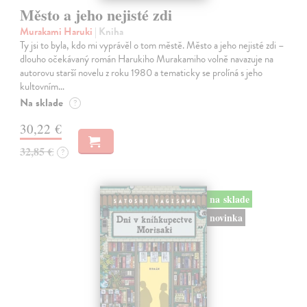
Město a jeho nejisté zdi
Murakami Haruki
| Kniha
Ty jsi to byla, kdo mi vyprávěl o tom městě. Město a jeho nejisté zdi –
dlouho očekávaný román Harukiho Murakamiho volně navazuje na
autorovu starší novelu z roku 1980 a tematicky se prolíná s jeho
kultovním…
Na sklade
?
30,22 €
32,85 €
?
na sklade
novinka