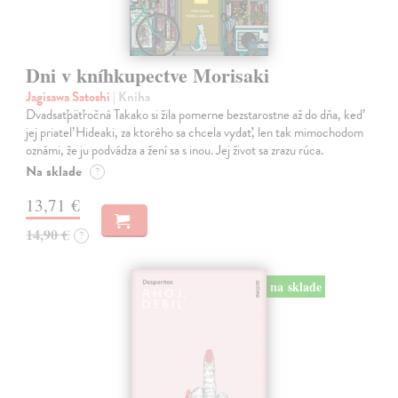
Dni v kníhkupectve Morisaki
Jagisawa Satoshi
| Kniha
Dvadsaťpäťročná Takako si žila pomerne bezstarostne až do dňa, keď
jej priateľ Hideaki, za ktorého sa chcela vydať, len tak mimochodom
oznámi, že ju podvádza a žení sa s inou. Jej život sa zrazu rúca.
Na sklade
?
13,71 €
14,90 €
?
na sklade