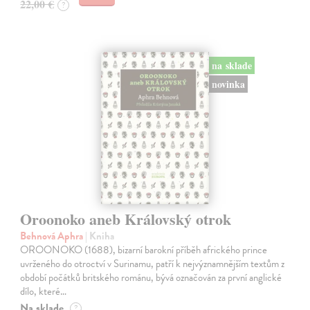
22,00 €
?
na sklade
novinka
Oroonoko aneb Královský otrok
Behnová Aphra
| Kniha
OROONOKO (1688), bizarní barokní příběh afrického prince
uvrženého do otroctví v Surinamu, patří k nejvýznamnějším textům z
období počátků britského románu, bývá označován za první anglické
dílo, které…
Na sklade
?