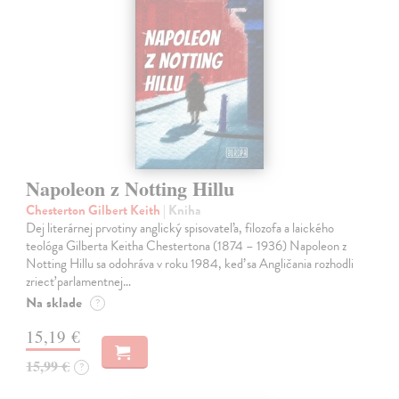
Napoleon z Notting Hillu
Chesterton Gilbert Keith
| Kniha
Dej literárnej prvotiny anglický spisovateľa, filozofa a laického
teológa Gilberta Keitha Chestertona (1874 – 1936) Napoleon z
Notting Hillu sa odohráva v roku 1984, keď sa Angličania rozhodli
zriecť parlamentnej…
Na sklade
?
15,19 €
15,99 €
?