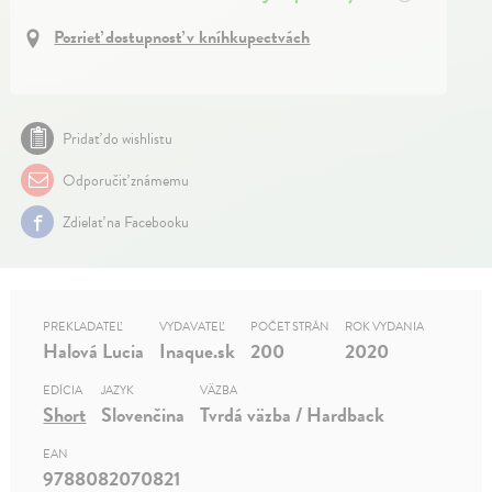
Pozrieť dostupnosť v kníhkupectvách
Pridať do wishlistu
Odporučiť známemu
Zdielať na Facebooku
PREKLADATEĽ
VYDAVATEĽ
POČET STRÁN
ROK VYDANIA
Halová Lucia
Inaque.sk
200
2020
EDÍCIA
JAZYK
VÄZBA
Short
Slovenčina
Tvrdá väzba / Hardback
EAN
9788082070821