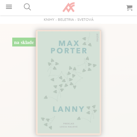
KNIHY
-
BELETRIA
-
SVETOVÁ
na sklade