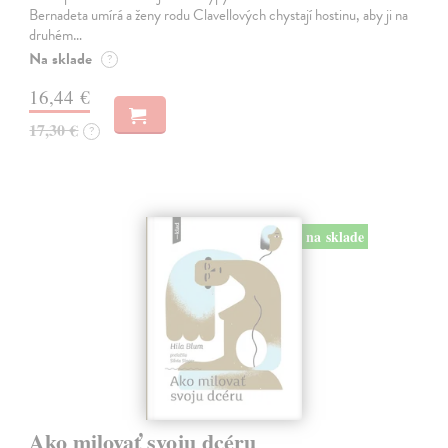
Bernadeta umírá a ženy rodu Clavellových chystají hostinu, aby ji na
druhém…
Na sklade
?
16,44 €
17,30 €
?
na sklade
Ako milovať svoju dcéru