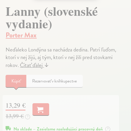
Lanny (slovenské
vydanie)
Porter Max
Neďaleko Londýna sa nachádza dedina. Patrí ľuďom,
ktorí v nej žijú, aj tým, ktorí v nej žili pred stovkami
rokov.
Čítať ďalej
↓
Kúpiť
Rezervovať v kníhkupectve
13,29 €
13,99 €
?
Na sklade – Zasielame nasledujúci pracovný deň
?