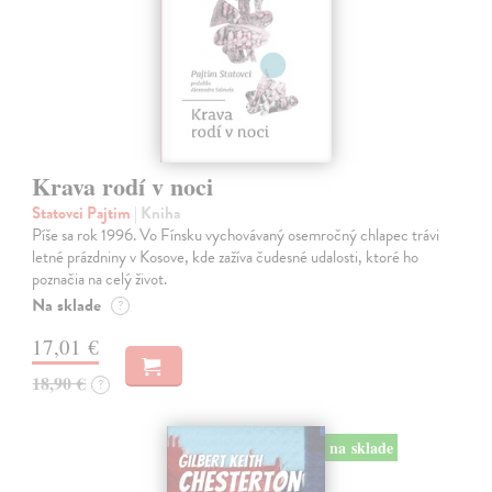
Krava rodí v noci
Statovci Pajtim
| Kniha
Píše sa rok 1996. Vo Fínsku vychovávaný osemročný chlapec trávi
letné prázdniny v Kosove, kde zažíva čudesné udalosti, ktoré ho
poznačia na celý život.
Na sklade
?
17,01 €
18,90 €
?
na sklade