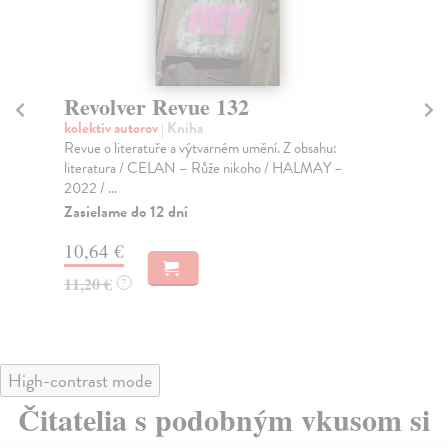
Revolver Revue 132
R
kolektív autorov
| Kniha
kol
Revue o literatuře a výtvarném umění. Z obsahu:
Rev
literatura / CELAN – Růže nikoho / HALMAY –
Při
2022 / ...
Za
Zasielame do 12 dní
10
10,64 €
11
11,20 €
?
High-contrast mode
Čitatelia s podobným vkusom si