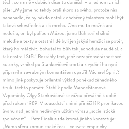
těch, co na ně v dobách disentu donášeli – o jednom z nich
píše: „My jsme ho tehdy brali skoro za svého, protože nás
nenapadlo, že by někdo natolik obdařený talentem mohl být
taková sebestředná a zlá mrcha. Ono mu to možná ani
nedošlo, on byl políben Múzou, jemu Bůh sesílal silné
melodie a texty a ostatní lidé byli jen jakýsi hemžící se potěr,
který ho měl živit. Bohužel to Bůh tak jednoduše neudělal, a
tak nastrčil StB.“ Rozsáhlý text, jenž nezapře svéráznost své
autorky, vznikal po Stankovičově smrti a k vydání ho nyní
připravil a zevrubným komentářem opatřil Michael Špirit?
mimo jiné poskytuje brilantní výklad poněkud záhadného
titulu těchto pamětí: Stehlík podle Mandelštamové.
Vzpomínky Olgy Stankovičové se vážou převážně k době
před rokem 1989. V sousedství s nimi přináší RR pronikavou
úvahu nad jedním nedávným užitím výrazu „socialistická
společnost“ – Petr Fidelius zde kromě jiného konstatuje:
„Mimo sféru komunistické řeči – ve světě empiricky