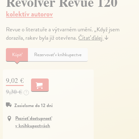
Revolver Revue 120
kolektív autorov
Revue o literatuře a výtvarném umění. „Když jsem
dorazila, rakev byla již otevřena.
Čítať ďalej
↓
Kúpiť
Rezervovať v kníhkupectve
9,02 €
9,30 €
?
Zasielame do 12 dní
Pozrieť dostupnosť
v kníhkupectvách