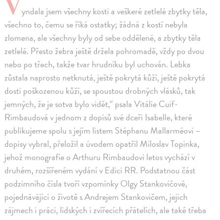
V
yndala jsem všechny kosti a veškeré zetlelé zbytky těla,
všechno to, čemu se říká ostatky; žádná z kostí nebyla
zlomena, ale všechny byly od sebe oddělené, a zbytky těla
zetlelé. Přesto žebra ještě držela pohromadě, vždy po dvou
nebo po třech, takže tvar hrudníku byl uchován. Lebka
zůstala naprosto netknutá, ještě pokrytá kůží, ještě pokrytá
dosti poškozenou kůží, se spoustou drobných vlásků, tak
jemných, že je sotva bylo vidět,“ psala Vitálie Cuif-
Rimbaudová v jednom z dopisů své dceři Isabelle, které
publikujeme spolu s jejím listem Stéphanu Mallarméovi –
dopisy vybral, přeložil a úvodem opatřil Miloslav Topinka,
jehož monografie o Arthuru Rimbaudovi letos vychází v
druhém, rozšířeném vydání v Edici RR. Podstatnou část
podzimního čísla tvoří vzpomínky Olgy Stankovičové,
pojednávájící o životě s Andrejem Stankovičem, jejich
zájmech i práci, lidských i zvířecích přátelích, ale také třeba