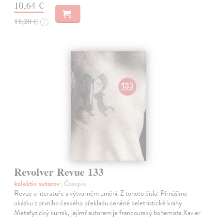
10,64 €
11,20 €
?
Revolver Revue 133
kolektív autorov
| Časopis
Revue o literatuře a výtvarném umění. Z tohoto čísla: Přinášíme
ukázku z prvního českého překladu ceněné beletristické knihy
Metafyzický kurník, jejímž autorem je francouzský bohemista Xavier