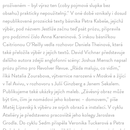
prožívaném – byl výraz ten (coby pojmová slupka bez
obsahu) prakticky nepoužitelný.“ V oné době vznikaly i dosud
nepublikované prozaické texty básníka Petra Kabeše, jejichž
výběr, pod názvem Jestliže začnu teď psát prózu, připravila
pro podzimní číslo Anna Kareninová. S irskou básnířkou
Caitríonou O’Reilly vedla rozhovor Daniela Theinová, která
také přeložila výběr z jejích textů. David Vichnar představuje
dalšího autora zdejší anglofonní scény: Joshua Mensch napsal
prózu přímo pro Revolver Revue. „Ráda maluju, co vidím,“
říká Natalia Zourabova, výtvarnice narozená v Moskvě a žijící
v Tel Avivu, v rozhovoru s Julií Ginzberg a Janem Sekalem.
Publikujeme také ukázky jejích maleb. „Závěsný obraz může
být tím, čím je nomádovi jeho koberec – domovem,“ píše
Matěj Lipavský k výběru ze svých obrazů a instalací. V cyklu
Ateliéry je představeno pracoviště jeho kolegy Jaroslava
Grodla. Do cyklu Sedm přispěla Veronika Tuckerová a Petra