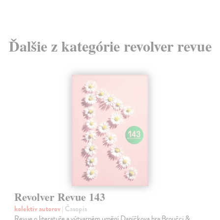
Ďalšie z kategórie revolver revue
Revolver Revue 143
kolektív autorov
| Časopis
Revue o literatuře a výtvarném umění.Daníčkova hra Broučci &