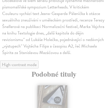
Dočekalová ve svém seriálu přibližuje významné mezinárodní
písmomalířské sympozium Letterheads. V kritickém
Couleuru vychází text Jeana-Gasparda Páleníčka k otázce
sexuálního zneužívání v uměleckém prostředí, recenze Terezy
Šnellerové na publikaci Normalizační festival, Marka Vajchra
na knihu Textologie dnes, „další kapitola do dějin
revizionismu“ od Lukáše Holečka, pojednávající o nedávných
„výstupech“ Vojtěcha Filipa a časopisu A2, řeč Michaela
Špirita za Stanislavou Mazáčovou a další.
High-contrast mode
Podobné tituly