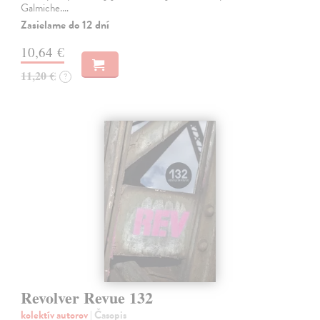
Galmiche.…
Zasielame do 12 dní
10,64 €
11,20 €
?
Revolver Revue 132
kolektív autorov
| Časopis