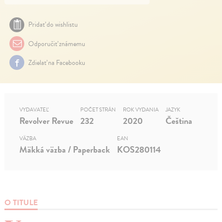
Pridať do wishlistu
Odporučiť známemu
Zdielať na Facebooku
VYDAVATEĽ
POČET STRÁN
ROK VYDANIA
JAZYK
Revolver Revue
232
2020
Čeština
VÄZBA
EAN
Mäkká väzba / Paperback
KOS280114
O TITULE