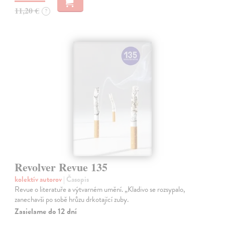
11,20 €
?
Revolver Revue 135
kolektív autorov
| Časopis
Revue o literatuře a výtvarném umění. „Kladivo se rozsypalo,
zanechavši po sobě hrůzu drkotající zuby.
Zasielame do 12 dní