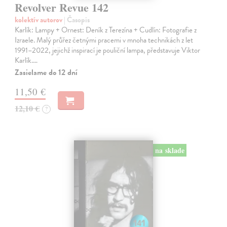
Revolver Revue 142
kolektív autorov
| Časopis
Karlík: Lampy + Ornest: Deník z Terezína + Cudlín: Fotografie z
Izraele. Malý průřez četnými pracemi v mnoha technikách z let
1991–2022, jejichž inspirací je pouliční lampa, představuje Viktor
Karlík.…
Zasielame do 12 dní
11,50 €
12,10 €
?
na sklade