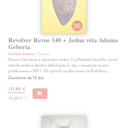
Revolver Revue 140 + Jedna věta Adama
Geberta
kolektív autorov
| Časopis
Revue o literatuře a výtvarném umění. U příležitosti letošního výročí
oslovila redakce desítky dalších autorů, aby v návaznosti na sérii
publikovanou v RR č. 50 vytvořili vizuální variaci na Košířskou…
Zasielame do 12 dní
10,86 €
11,20 €
?