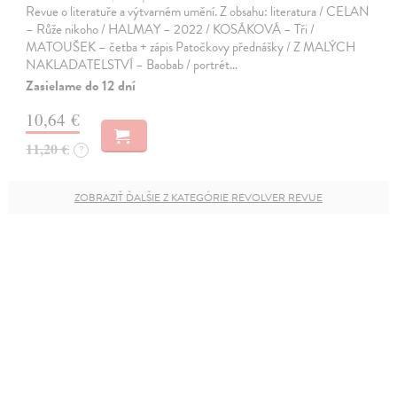
Revue o literatuře a výtvarném umění. Z obsahu: literatura / CELAN
– Růže nikoho / HALMAY – 2022 / KOSÁKOVÁ – Tři /
MATOUŠEK – četba + zápis Patočkovy přednášky / Z MALÝCH
NAKLADATELSTVÍ – Baobab / portrét…
Zasielame do 12 dní
10,64 €
11,20 €
?
ZOBRAZIŤ ĎALŠIE Z KATEGÓRIE REVOLVER REVUE