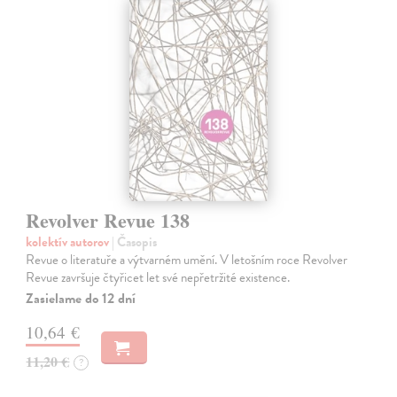
Revolver Revue 138
kolektív autorov
| Časopis
Revue o literatuře a výtvarném umění. V letošním roce Revolver
Revue završuje čtyřicet let své nepřetržité existence.
Zasielame do 12 dní
10,64 €
11,20 €
?