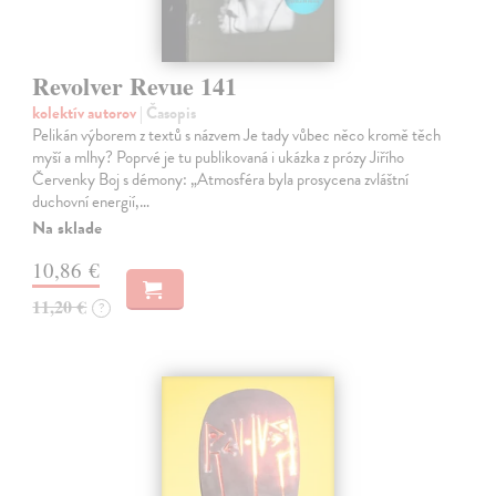
Revolver Revue 141
kolektív autorov
| Časopis
Pelikán výborem z textů s názvem Je tady vůbec něco kromě těch
myší a mlhy? Poprvé je tu publikovaná i ukázka z prózy Jiřího
Červenky Boj s démony: „Atmosféra byla prosycena zvláštní
duchovní energií,…
Na sklade
10,86 €
11,20 €
?