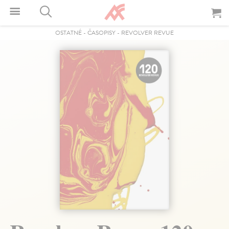
OSTATNÉ
-
ČASOPISY
-
REVOLVER REVUE