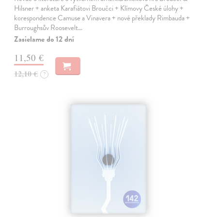
Hilsner + anketa Karafiátovi Broučci + Klímovy České úlohy +
korespondence Camuse a Vinavera + nové překlady Rimbauda +
Burroughsův Roosevelt…
Zasielame do 12 dní
11,50 €
12,10 €
?