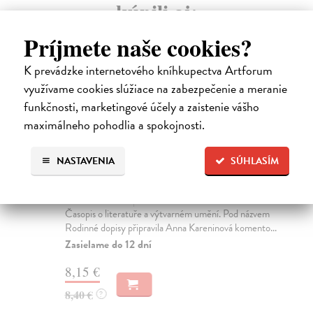
kúpili aj:
Príjmete naše cookies?
K prevádzke internetového kníhkupectva Artforum
využívame cookies slúžiace na zabezpečenie a meranie
funkčnosti, marketingové účely a zaistenie vášho
maximálneho pohodlia a spokojnosti.
NASTAVENIA
SÚHLASÍM
Revolver Revue 114
R
kolektív autorov
| Kniha
kol
Časopis o literatuře a výtvarném umění. Pod názvem
Rev
Rodinné dopisy připravila Anna Kareninová komento...
lit
202
Zasielame do 12 dní
Za
8,15 €
10
8,40 €
?
11