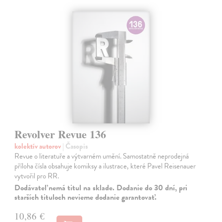
Revolver Revue 136
kolektív autorov
| Časopis
Revue o literatuře a výtvarném umění. Samostatně neprodejná
příloha čísla obsahuje komiksy a ilustrace, které Pavel Reisenauer
vytvořil pro RR.
Dodávateľ nemá titul na sklade. Dodanie do 30 dní, pri
starších tituloch nevieme dodanie garantovať.
10,86 €