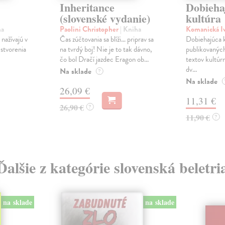
Inheritance
Dobieha
(slovenské vydanie)
kultúra
ha
Paolini Christopher
| Kniha
Komanická I
 nažívajú v
Čas zúčtovania sa blíži… priprav sa
Dobiehajúca k
stvorenia
na tvrdý boj! Nie je to tak dávno,
publikovaných
čo bol Dračí jazdec Eragon ob...
textov kultúrn
dv...
Na sklade
?
Na sklade
26,09 €
11,31 €
26,90 €
?
11,90 €
?
Ďalšie z kategórie slovenská beletri
na sklade
na sklade