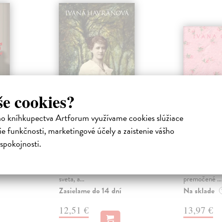
še cookies?
ho kníhkupectva Artforum využívame cookies slúžiace
Mariška
Babička
e funkčnosti, marketingové účely a zaistenie vášho
ha
Havranová Ivana
| Kniha
Gibová Ivan
spokojnosti.
 hoci
Písalo sa devätnáste storočie.
Deväťdesiate
 chlap,
Mladučká Mariška odišla z malého
sídlisko. Dets
aj so
mesta na Považí do cudzieho
starnutia, roz
sveta, a...
premočené ...
Zasielame do 14 dní
Na sklade
12,51 €
13,97 €