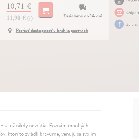
Pridať 
10,71 €
Odporu
Zasielame do 14 dní
11,90 €
?
Zdielať
Pozrieť dostupnosť v kníhkupectvách
, že sa už nikdy nevrátia. Poznám mnohých
, ktorí to zvládli bravúrne, venujú sa svojim