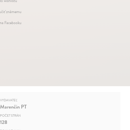
do wishlistu
čiť známemu
 na Facebooku
VYDAVATEĽ
Marenčin PT
POČET STRÁN
128