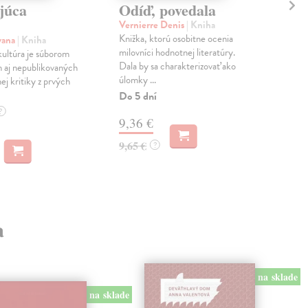
júca
Odíď, povedala
Ve
Vernierre Denis
| Kniha
Sit
Knižka, ktorú osobitne ocenia
Mgr.
vana
| Kniha
milovníci hodnotnej literatúry.
pôv
ultúra je súborom
Dala by sa charakterizovať ako
labo
 aj nepublikovaných
úlomky ...
ej kritiky z prvých
Zas
Do 5 dní
10
?
9,36 €
11,
9,65 €
?
a
na sklade
na sklade