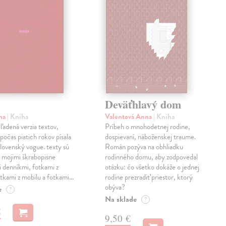
Deväťhlavý dom
ma
| Kniha
Valentová Anna
| Kniha
eľadená verzia textov,
Príbeh o mnohodetnej rodine,
počas piatich rokov písala
dospievaní, náboženskej traume.
lovenský vogue. texty sú
Román pozýva na obhliadku
 mojimi škrabopisne
rodinného domu, aby zodpovedal
 denníkmi, fotkami z
otázku: čo všetko dokáže o jednej
otkami z mobilu a fotkami…
rodine prezradiť priestor, ktorý
obýva?
e
?
Na sklade
?
€
9,50 €