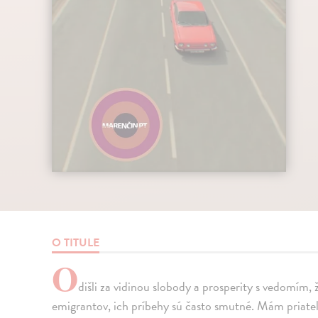
O TITULE
O
dišli za vidinou slobody a prosperity s vedomím
emigrantov, ich príbehy sú často smutné. Mám priateľov