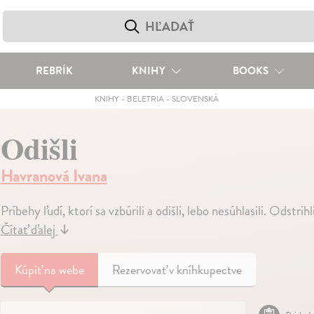
REBRÍK
KNIHY
BOOKS
KNIHY
-
BELETRIA
-
SLOVENSKÁ
Odišli
Havranová Ivana
Príbehy ľudí, ktorí sa vzbúrili a odišli, lebo nesúhlasili. Odstr
Čítať ďalej
↓
Kúpiť
na webe
Rezervovať v kníhkupectve