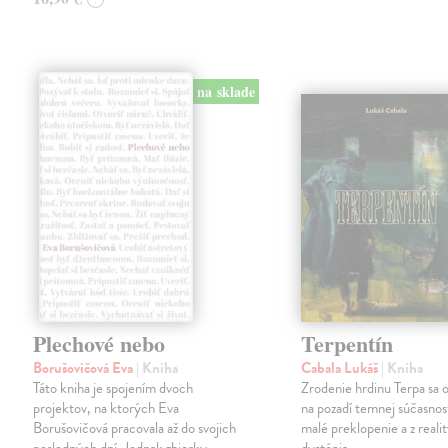
na sklade
Plechové nebo
Terpentín
Borušovičová Eva
| Kniha
Cabala Lukáš
| Kniha
Táto kniha je spojením dvoch
Zrodenie hrdinu Terpa sa 
projektov, na ktorých Eva
na pozadí temnej súčasnost
Borušovičová pracovala až do svojich
malé preklopenie a z realit
posledných dní. Jednak zbierky
dystópia.