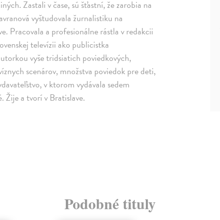
iných. Zastali v čase, sú šťastní, že zarobia na
 Havranová vyštudovala žurnalistiku na
e. Pracovala a profesionálne rástla v redakcii
venskej televízii ako publicistka
utorkou vyše tridsiatich poviedkových,
víznych scenárov, množstva poviedok pre deti,
vydavateľstvo, v ktorom vydávala sedem
 Žije a tvorí v Bratislave.
Podobné tituly