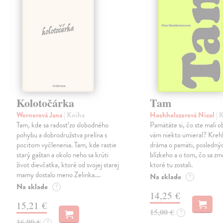
Kolotočárka
Tam
Wernerová Jana
| Kniha
Hochholczerová Nicol
| 
Tam, kde sa radosť zo slobodného
Pamätáte si, čo ste mali 
pohybu a dobrodružstva prelína s
vám niekto umieral? Kreh
pocitom vyčlenenia. Tam, kde rastie
dráma o pamäti, posledný
starý gaštan a okolo neho sa krúti
blízkeho a o tom, čo sa zme
život dievčatka, ktoré od svojej starej
ktoré tu zostali.
mamy dostalo meno Zelinka.…
Na sklade
?
Na sklade
?
14,25 €
15,21 €
15,00 €
?
16,90 €
?