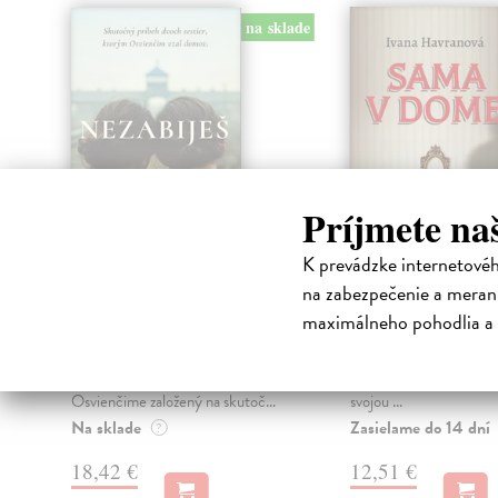
na sklade
Príjmete na
K prevádzke internetové
Nezabiješ
Sama v dome
na zabezpečenie a merani
Havranová Ivana
| Kniha
Havranová Ivana
| Kni
maximálneho pohodlia a 
Príbeh dvoch odvlečených
Anna sa vydávala skoro,
židovských sestier do
nečakala dieťa. Juraj bol
koncentračného tábora v
ktorý k nej privandroval 
Osvienčime založený na skutoč...
svojou ...
Na sklade
Zasielame do 14 dní
?
18,42 €
12,51 €