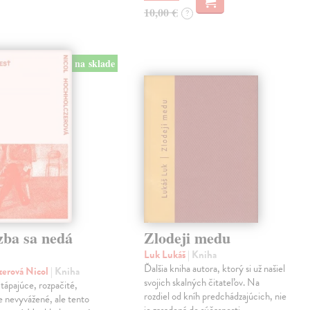
10,00 €
?
na sklade
zba sa nedá
Zlodeji medu
Luk Lukáš
| Kniha
Ďalšia kniha autora, ktorý si už našiel
zerová Nicol
| Kniha
svojich skalných čitateľov. Na
tápajúce, rozpačité,
rozdiel od kníh predchádzajúcich, nie
ne nevyvážené, ale tento
je zasadená do súčasnosti.