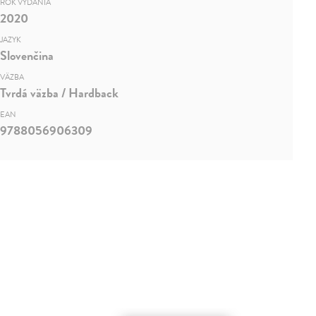
ROK VYDANIA
2020
JAZYK
Slovenčina
VÄZBA
Tvrdá väzba / Hardback
EAN
9788056906309