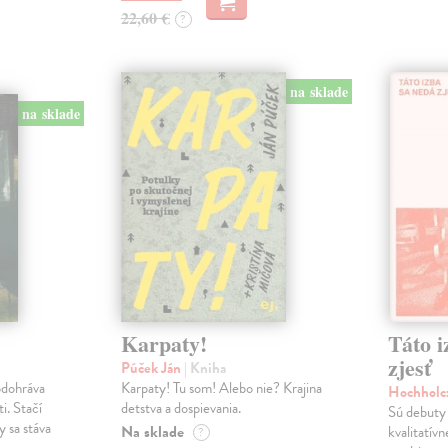
22,60 €
?
na sklade
na sklade
Karpaty!
Táto i
zjesť
Púček Ján
| Kniha
odohráva
Karpaty! Tu som! Alebo nie? Krajina
Hochholc
i. Stačí
detstva a dospievania.
Sú debuty 
y sa stáva
Na sklade
kvalitatív
?