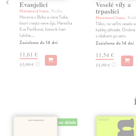
Evanjelici
Veselé víly a
trpaslíci
Havranová Ivana
| Kniha
Hovoria o Bohu a viere ľudia,
Havranová Ivana
| Kni
ktorí v tejto viere žijú. Herečka
Tíško, no veľmi veselo si
Eva Pavlíková, historik Ivan
každej záhrade. Drobné 
Laluha,...
s vláskami po zem.
Zasielame do 14 dní
Zasielame do 14 dní
11,61 €
11,54 €
12,90 €
?
11,90 €
?
na sklade