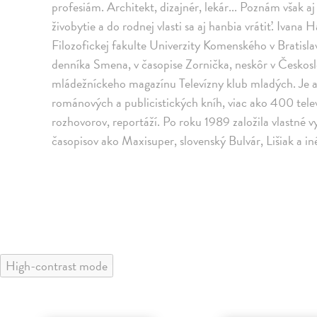
profesiám. Architekt, dizajnér, lekár... Poznám však aj 
živobytie a do rodnej vlasti sa aj hanbia vrátiť. Ivana
Filozofickej fakulte Univerzity Komenského v Bratislav
denníka Smena, v časopise Zornička, neskôr v Českoslo
mládežníckeho magazínu Televízny klub mladých. Je a
románových a publicistických kníh, viac ako 400 tele
rozhovorov, reportáží. Po roku 1989 založila vlastné 
časopisov ako Maxisuper, slovenský Bulvár, Lišiak a iné.
High-contrast mode