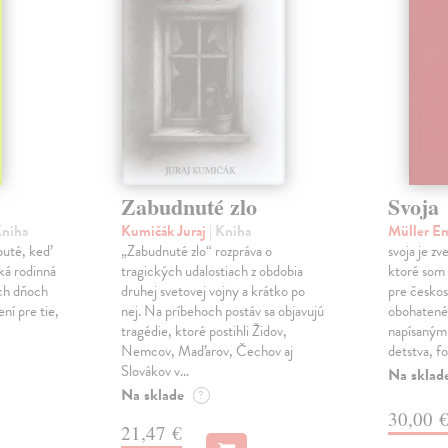
Zabudnuté zlo
Svoja
Kniha
Kumičák Juraj
| Kniha
Müller E
obuté, keď
„Zabudnuté zlo“ rozpráva o
svoja je zv
ká rodinná
tragických udalostiach z obdobia
ktoré som 
ch dňoch
druhej svetovej vojny a krátko po
pre českos
ní pre tie,
nej. Na príbehoch postáv sa objavujú
obohatené
tragédie, ktoré postihli Židov,
napísanými
Nemcov, Maďarov, Čechov aj
detstva, f
Slovákov v…
Na sklad
Na sklade
?
30,00 
21,47 €