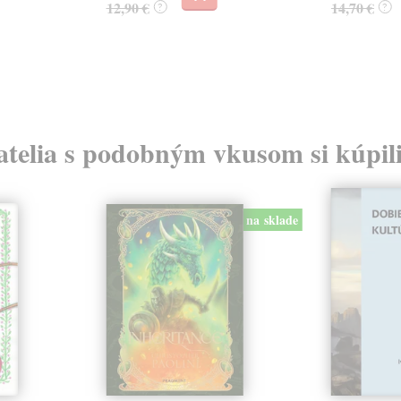
12,90 €
14,70 €
?
?
atelia s podobným vkusom si kúpili
na sklade