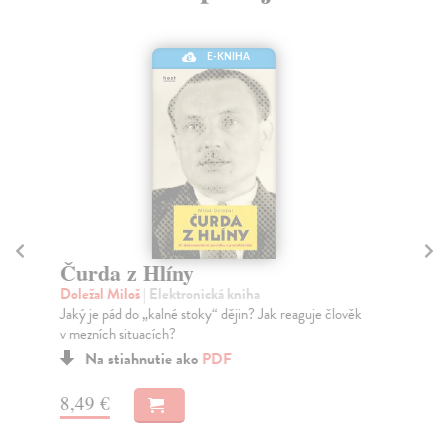
E-KNIHA
D
Ba
Čurda z Hlíny
Tat
Doležal Miloš
| Elektronická kniha
18.
Jaký je pád do „kalné stoky“ dějin? Jak reaguje člověk
Za
v mezních situacích?
33
Na stiahnutie ako
PDF
34
8,49 €