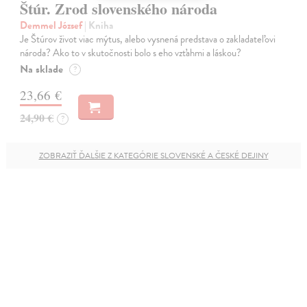
Štúr. Zrod slovenského národa
Demmel József
| Kniha
Je Štúrov život viac mýtus, alebo vysnená predstava o zakladateľovi
národa? Ako to v skutočnosti bolo s eho vzťahmi a láskou?
Na sklade
?
23,66 €
24,90 €
?
ZOBRAZIŤ ĎALŠIE Z KATEGÓRIE SLOVENSKÉ A ČESKÉ DEJINY