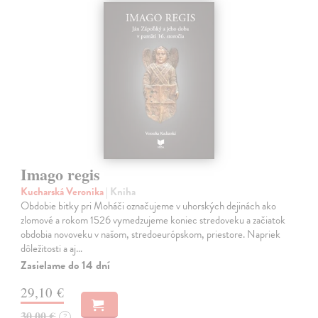
Imago regis
Kucharská Veronika
| Kniha
Obdobie bitky pri Moháči označujeme v uhorských dejinách ako
zlomové a rokom 1526 vymedzujeme koniec stredoveku a začiatok
obdobia novoveku v našom, stredoeurópskom, priestore. Napriek
dôležitosti a aj…
Zasielame do 14 dní
29,10 €
30,00 €
?