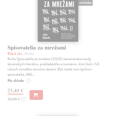
novinka
Spisovatelia za mrežami
Bábik Ján
| Kniha
Kniha Spisovatelia za mrežami (2026) zaznamenáva osudy
slovenských literátov, prekladateľov a novinárov, ktorí boli v 50.
rokoch minulého storočia väznení. Boli medzi nimi špičkoví
spisovatelia, ďalší…
Na sklade
?
23,40 €
26,00 €
?