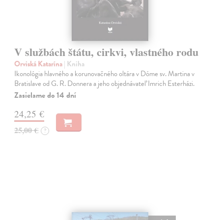
V službách štátu, cirkvi, vlastného rodu
Orviská Katarína
| Kniha
Ikonológia hlavného a korunovačného oltára v Dóme sv. Martina v
Bratislave od G. R. Donnera a jeho objednávateľ Imrich Esterházi.
Zasielame do 14 dní
24,25 €
25,00 €
?