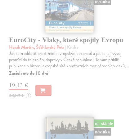
novinka
EuroCity - Vlaky, které spojily Evropu
Harák Martin, Šťáhlavský Petr
| Kniha
Jak se zrodila síť prestižních evropských expresů a jak se její vývoj
promítl do železniční dopravy v České republice? To vám přiblíží
publikace o historii evropské sítě komfortních mezinárodních vlaků,…
Zasielame do 10 dní
19,43 €
20,89 €
?
na sklade
novinka