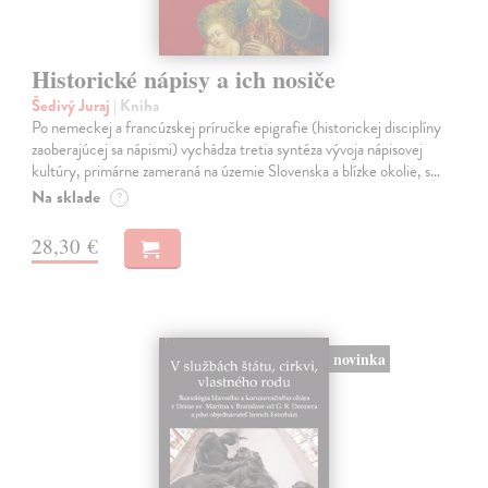
Historické nápisy a ich nosiče
Šedivý Juraj
| Kniha
Po nemeckej a francúzskej príručke epigrafie (historickej disciplíny
zaoberajúcej sa nápismi) vychádza tretia syntéza vývoja nápisovej
kultúry, primárne zameraná na územie Slovenska a blízke okolie, s…
Na sklade
?
28,30 €
novinka