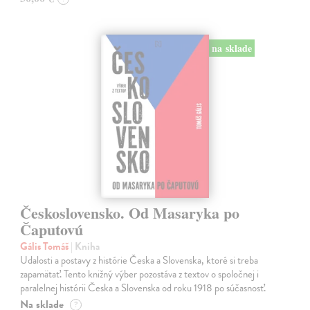
na sklade
Československo. Od Masaryka po
Čaputovú
Gális Tomáš
| Kniha
Udalosti a postavy z histórie Česka a Slovenska, ktoré si treba
zapamätať. Tento knižný výber pozostáva z textov o spoločnej i
paralelnej histórii Česka a Slovenska od roku 1918 po súčasnosť.
Na sklade
?