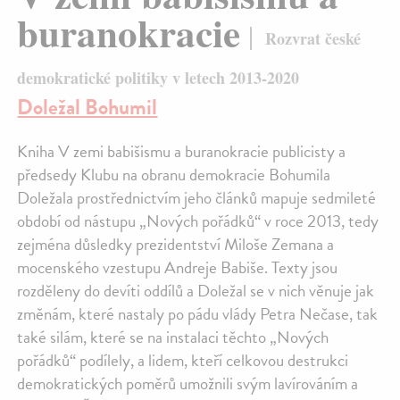
buranokracie
Rozvrat české
demokratické politiky v letech 2013-2020
Doležal Bohumil
Kniha V zemi babišismu a buranokracie publicisty a
předsedy Klubu na obranu demokracie Bohumila
Doležala prostřednictvím jeho článků mapuje sedmileté
období od nástupu „Nových pořádků“ v roce 2013, tedy
zejména důsledky prezidentství Miloše Zemana a
mocenského vzestupu Andreje Babiše. Texty jsou
rozděleny do devíti oddílů a Doležal se v nich věnuje jak
změnám, které nastaly po pádu vlády Petra Nečase, tak
také silám, které se na instalaci těchto „Nových
pořádků“ podílely, a lidem, kteří celkovou destrukci
demokratických poměrů umožnili svým lavírováním a