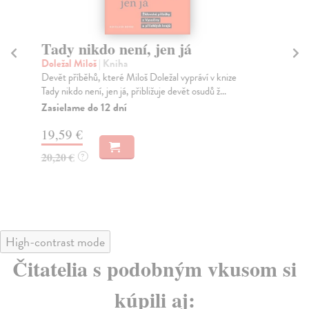
Tady nikdo není, jen já
Si
Doležal Miloš
| Kniha
Taj
Devět příběhů, které Miloš Doležal vypráví v knize
Sta
Tady nikdo není, jen já, přibližuje devět osudů ž...
Žel
Zasielame do 12 dní
Za
19,59 €
10
20,20 €
11
?
High-contrast mode
Čitatelia s podobným vkusom si
kúpili aj: