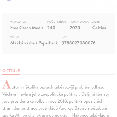
VYDAVATEĽ
POČET STRÁN
ROK VYDANIA
JAZYK
Free Czech Media
240
2020
Čeština
VÄZBA
EAN
Mäkká väzba / Paperback
9788027080076
O TITULE
A
utor v několika textech také rozvíjí problém odkazu
Václava Havla a jeho „nepolitické politiky“. Dalšími tématy
jsou prezidentské volby v roce 2018, politika opozičních
stran, demonstrace proti vládě Andreje Babiše a působení
spolku Milion chvilek pro demokracii. Nakonec také vládní