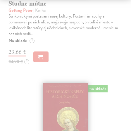
Studne mútne
Getting Peter
| Kniha
Sú ikonickými postavami našej kultúry. Postavili im sochy a
pomenovali po nich ulice, majú svoje nespochybniteľné miesto v
lexikónoch literatúry aj učebniciach, slovenské moderné umenie sa
bez nich nedá…
Na sklade
?
23,66 €
24,90 €
?
na sklade