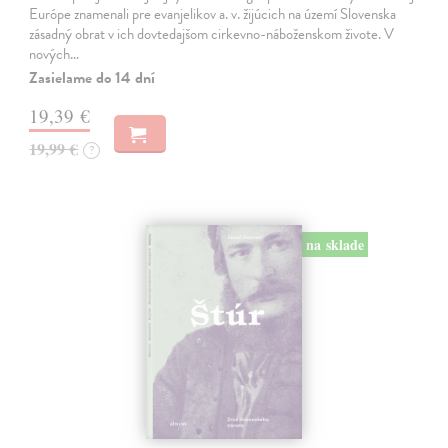
Európe znamenali pre evanjelikov a. v. žijúcich na území Slovenska
zásadný obrat v ich dovtedajšom cirkevno-náboženskom živote. V
nových…
Zasielame do 14 dní
19,39 €
19,99 €
?
na sklade