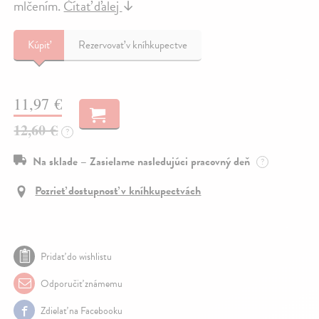
mlčením.
Čítať ďalej
↓
Kúpiť
Rezervovať v kníhkupectve
11,97 €
12,60 €
?
Na sklade – Zasielame nasledujúci pracovný deň
?
Pozrieť dostupnosť v kníhkupectvách
Pridať do wishlistu
Odporučiť známemu
Zdielať na Facebooku