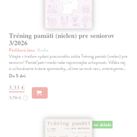
Tréning pamäti (nielen) pre seniorov
3/2026
Pavlíková Jana
| Kniha
Vitajte v treťom vydaní pracovného zošita Tréning pamäti (nielen) pre
seniorov! Pamäť patrí medzi naše najcennejšie schopnosti. Vďaka nej
si uchovávame krásne spomienky, učíme sa nové veci, orientujeme…
Do 5 dní
3,33 €
3,70 €
?
na sklade