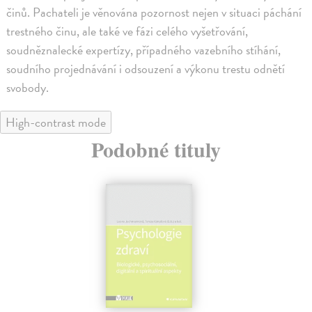
činů. Pachateli je věnována pozornost nejen v situaci páchání
trestného činu, ale také ve fázi celého vyšetřování,
soudněznalecké expertízy, případného vazebního stíhání,
soudního projednávání i odsouzení a výkonu trestu odnětí
svobody.
High-contrast mode
Podobné tituly