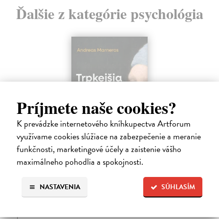
Ďalšie z kategórie psychológia
Príjmete naše cookies?
K prevádzke internetového kníhkupectva Artforum
využívame cookies slúžiace na zabezpečenie a meranie
funkčnosti, marketingové účely a zaistenie vášho
Trpkejšia ako smrť je žena
maximálneho pohodlia a spokojnosti.
Marneros Andreas
| Kniha
JE TO MOŽNO NAJVÄČŠIA REVOLÚCIA NAŠICH DNÍ:
NASTAVENIA
SÚHLASÍM
rovnocennosť a rovnoprávnosť ženy a muža. Vojna a mier medzi
pohlaviami sa však nezačali feminizmom 20. storočia, ale ich
spolužitím.