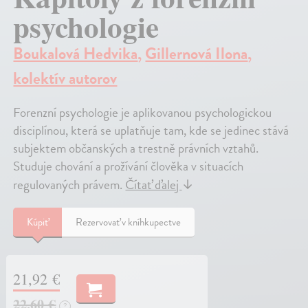
psychologie
Boukalová Hedvika
,
Gillernová Ilona
,
kolektív autorov
Forenzní psychologie je aplikovanou psychologickou
disciplínou, která se uplatňuje tam, kde se jedinec stává
subjektem občanských a trestně právních vztahů.
Studuje chování a prožívání člověka v situacích
regulovaných právem.
Čítať ďalej
↓
Kúpiť
Rezervovať v kníhkupectve
21,92 €
22,60 €
?