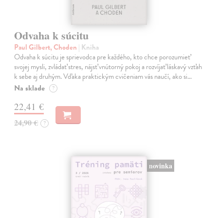
Odvaha k súcitu
Paul Gilbert, Choden
| Kniha
Odvaha k súcitu je sprievodca pre každého, kto chce porozumieť
svojej mysli, zvládať stres, nájsť vnútorný pokoj a rozvíjať láskavý vzťah
k sebe aj druhým. Vďaka praktickým cvičeniam vás naučí, ako si…
Na sklade
?
22,41 €
24,90 €
?
novinka