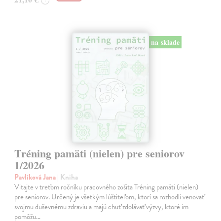
?
na sklade
Tréning pamäti (nielen) pre seniorov
1/2026
Pavlíková Jana
| Kniha
Vitajte v treťom ročníku pracovného zošita Tréning pamäti (nielen)
pre seniorov. Určený je všetkým lúštiteľom, ktorí sa rozhodli venovať
svojmu duševnému zdraviu a majú chuť zdolávať výzvy, ktoré im
pomôžu…