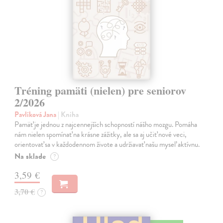
Tréning pamäti (nielen) pre seniorov
2/2026
Pavlíková Jana
| Kniha
Pamäť je jednou z najcennejších schopností nášho mozgu. Pomáha
nám nielen spomínať na krásne zážitky, ale sa aj učiť nové veci,
orientovať sa v každodennom živote a udržiavať našu myseľ aktívnu.
Na sklade
?
3,59 €
3,70 €
?