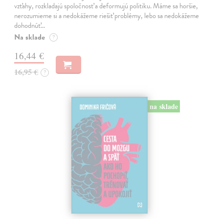
vzťahy, rozkladajú spoločnosť a deformujú politiku. Máme sa horšie,
nerozumieme si a nedokážeme riešiť problémy, lebo sa nedokážeme
dohodnúť…
Na sklade
?
16,44 €
16,95 €
?
na sklade