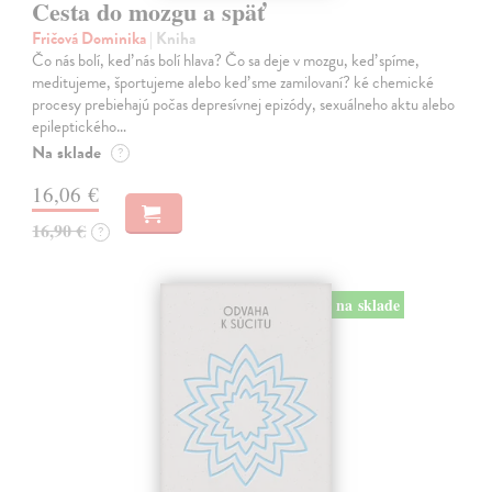
Cesta do mozgu a späť
Fričová Dominika
| Kniha
Čo nás bolí, keď nás bolí hlava? Čo sa deje v mozgu, keď spíme,
meditujeme, športujeme alebo keď sme zamilovaní? ké chemické
procesy prebiehajú počas depresívnej epizódy, sexuálneho aktu alebo
epileptického…
Na sklade
?
16,06 €
16,90 €
?
na sklade