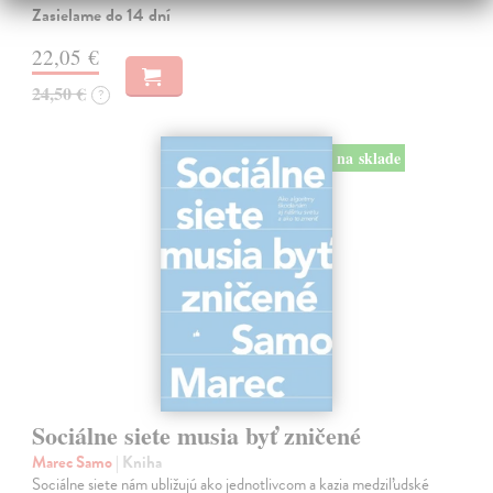
Zasielame do 14 dní
22,05 €
24,50 €
?
na sklade
Sociálne siete musia byť zničené
Marec Samo
| Kniha
Sociálne siete nám ubližujú ako jednotlivcom a kazia medziľudské