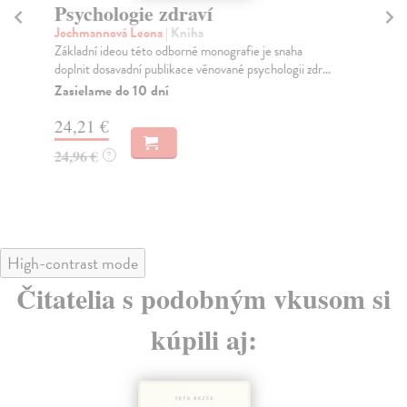
Psychologie zdraví
P
Jochmannová Leona
| Kniha
Ma
Základní ideou této odborné monografie je snaha
Jak
doplnit dosavadní publikace věnované psychologii zdr...
mon
Zasielame do 10 dní
Za
24,21 €
36
24,96 €
37
?
High-contrast mode
Čitatelia s podobným vkusom si
kúpili aj: