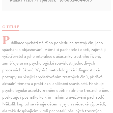
O TITULE
P
ublikace vychází z širšího pohledu na trestný čin, jeho
spáchání a objasňování. Všímá si pachatele i oběti, zajímá ji
vyšetřovatel a jeho interakce s účastníky trestního řízení,
zaměřuje se na psychologické souvislosti jednotlivých
procesních úkonů. Vybírá metodologické i diagnostické
postupy související s vyšetřováním trestných činů, přidává
aktuální témata a prakticko-aplikační souvislosti. Popisuje
psychologické aspekty zranění oběti násilného trestného činu,
poskytuje i poznatky ke kriminálnímu uvažování pachatelů.
Několik kapitol se věnuje dětem a jejich svědecké výpovědi,
ale také dospívajícím v roli pachatelů násilných trestných