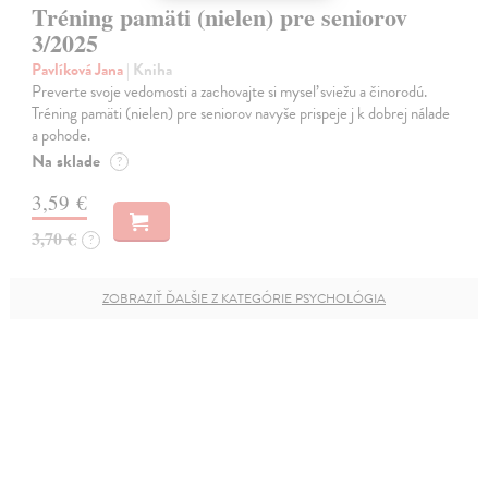
Tréning pamäti (nielen) pre seniorov
3/2025
Pavlíková Jana
| Kniha
Preverte svoje vedomosti a zachovajte si myseľ sviežu a činorodú.
Tréning pamäti (nielen) pre seniorov navyše prispeje j k dobrej nálade
a pohode.
Na sklade
?
3,59 €
3,70 €
?
ZOBRAZIŤ ĎALŠIE Z KATEGÓRIE PSYCHOLÓGIA