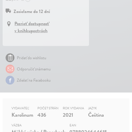
Zasielame do 12 dní
Pozrieť dostupnosť
v kníhkupectvách
Pridať do wishlistu
Odporučiť známemu
Zdielať na Facebooku
VYDAVATEĽ
POČET STRÁN
ROK VYDANIA
JAZYK
Karolinum
436
2021
Čeština
VÄZBA
EAN
Mäkká väzba / Paperback
9788024644615