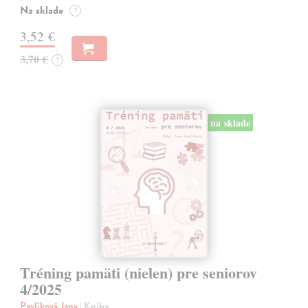
Na sklade
?
3,52 €
3,70 €
?
na sklade
Tréning pamäti (nielen) pre seniorov
4/2025
Pavlíková Jana
| Kniha