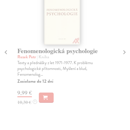
Fenomenologická psychologie
Ka
m
Rezek Petr
| Kniha
(v
Texty a přednášky z let 1971-1977. K problému
psychologické přítomnosti, Myšlení a blud,
Kó
Fenomenolog...
Hab
Zasielame do 12 dní
osu
Na
9,99 €
34
10,30 €
?
35