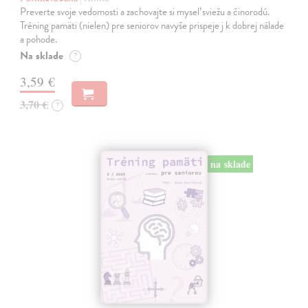
Preverte svoje vedomosti a zachovajte si myseľ sviežu a činorodú.
Tréning pamäti (nielen) pre seniorov navyše prispeje j k dobrej nálade
a pohode.
Na sklade
?
3,59 €
3,70 €
?
na sklade