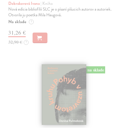
Dobrakovová Ivana
| Kniha
Nová edícia bibliofílií SLC je o písaní píšucich autorov a autoriek.
Otvorila ju poetka Mila Haugová.
Na sklade
?
31,26 €
32,90 €
?
na sklade