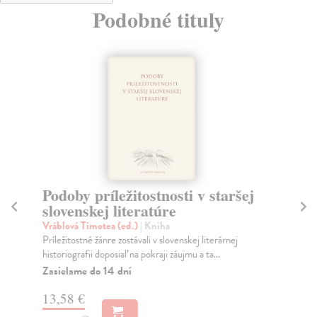
Podobné tituly
Podoby príležitostnosti v staršej
Sl
slovenskej literatúre
p
li
Vráblová Timotea (ed.)
| Kniha
Príležitostné žánre zostávali v slovenskej literárnej
Ko
historiografii doposiaľ na pokraji záujmu a ta...
Po 
pre
Zasielame do 14 dní
vyd
13,58 €
Za