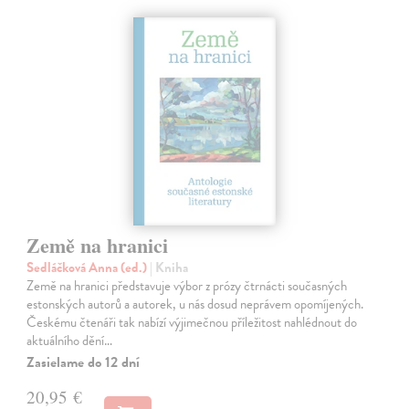
Země na hranici
Sedláčková Anna (ed.)
| Kniha
Země na hranici představuje výbor z prózy čtrnácti současných
estonských autorů a autorek, u nás dosud neprávem opomíjených.
Českému čtenáři tak nabízí výjimečnou příležitost nahlédnout do
aktuálního dění…
Zasielame do 12 dní
20,95 €