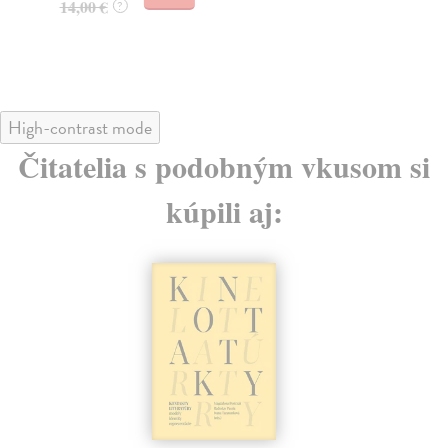
14,00 €
?
14
15
High-contrast mode
Čitatelia s podobným vkusom si
kúpili aj: