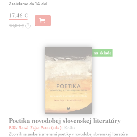
Zasielame do 14 dní
17,46 €
18,00 €
?
na sklade
Poetika novodobej slovenskej literatúry
Bílik René, Zajac Peter (eds.)
| Kniha
Zborník sa zaoberá zmenami poetiky v novodobej slovenskej literatúre