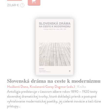
21,60 €
?
Slovenská dráma na ceste k modernizmu
Hučková Dana, Kročanová Garay Dagmar (eds.)
| Kniha
Antológia predstavuje v časovom zábere rokov 1890 – 1920 texty
slovenskej dramatickej tvorby, ktoré dokladajú prienik a postupné
vyhraňovanie modernistickej poetiky, jej cielené inovácie a tiež rôzne
prístupy…