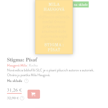
na sklade
Stigma: Písať
Haugová Mila
| Kniha
Nová edícia bibliofílií SLC je o písaní píšucich autorov a autoriek.
Otvára ju poetka Mila Haugová.
Na sklade
?
31,26 €
32,90 €
?