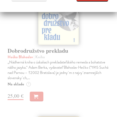
Dobrodružstvo prekladu
Hečko Blahoslav
| Kniha
„Nádherná kniha o úskaliach prekladateľského remesla a bohatstve
nášho jazyka.“ Adam Berka, vydavateľ Blahoslav Hečko (*1915 Suchá
nad Parnou – †2002 Bratislava) je jedny´m z najvy´znamnejších
slovensky´ch,…
Na sklade
?
25,00 €