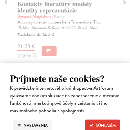
Kontakty literatúry modely
S
identity reprezentácie
ro
Bystrzak Magdalena
| Kniha
Tar
Autorský kolektív v zložení Ivana Taranenková, Tibor
Kol
Pichler, Marianna Koliová, Anikó Dušíková, Mart...
roz
Zasielame do 14 dní
Za
21,23 €
8,
21,89 €
9,
?
Príjmete naše cookies?
Ďalšie z kategórie literatúra,
K prevádzke internetového kníhkupectva Artforum
literárna veda
využívame cookies slúžiace na zabezpečenie a meranie
funkčnosti, marketingové účely a zaistenie vášho
maximálneho pohodlia a spokojnosti.
na sklade
NASTAVENIA
SÚHLASÍM
novinka