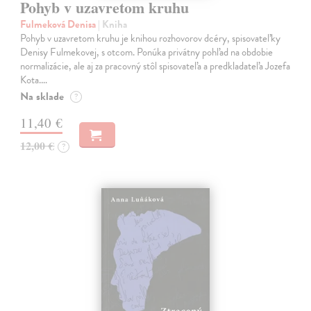
Pohyb v uzavretom kruhu
Fulmeková Denisa
| Kniha
Pohyb v uzavretom kruhu je knihou rozhovorov dcéry, spisovateľky
Denisy Fulmekovej, s otcom. Ponúka privátny pohľad na obdobie
normalizácie, ale aj za pracovný stôl spisovateľa a predkladateľa Jozefa
Kota.…
Na sklade
?
11,40 €
12,00 €
?