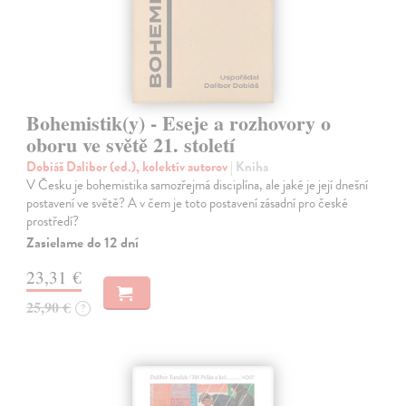
Bohemistik(y) - Eseje a rozhovory o
oboru ve světě 21. století
Dobiáš Dalibor (ed.), kolektív autorov
| Kniha
V Česku je bohemistika samozřejmá disciplína, ale jaké je její dnešní
postavení ve světě? A v čem je toto postavení zásadní pro české
prostředí?
Zasielame do 12 dní
23,31 €
25,90 €
?