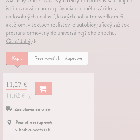
Maróthy-Šoltésová). Kým texty romantikov sa usilujú o
istú rovnováhu prerozprávania osobného zážitku a
nadosobných udalostí, ktorých bol autor svedkom či
aktérom, v textoch realistov je autobiografický zážitok
pretransformovaný do univerzálnejšieho príbehu.
Čítať ďalej
↓
Kúpiť
Rezervovať v kníhkupectve
11,27 €
11,62 €
?
Zasielame do 6 dní
Pozrieť dostupnosť
v kníhkupectvách