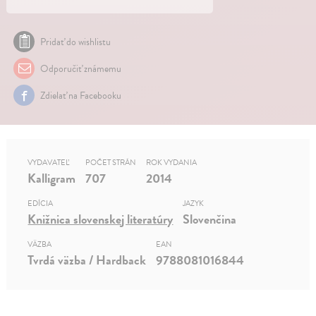
Pridať do wishlistu
Odporučiť známemu
Zdielať na Facebooku
VYDAVATEĽ
POČET STRÁN
ROK VYDANIA
Kalligram
707
2014
EDÍCIA
JAZYK
Knižnica slovenskej literatúry
Slovenčina
VÄZBA
EAN
Tvrdá väzba / Hardback
9788081016844