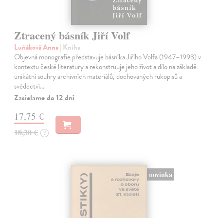
Ztracený básník Jiří Volf
Luňáková Anna
| Kniha
Objevná monografie představuje básníka Jiřího Volfa (1947–1993) v
kontextu české literatury a rekonstruuje jeho život a dílo na základě
unikátní souhry archivních materiálů, dochovaných rukopisů a
svědectví…
Zasielame do 12 dní
17,75 €
18,30 €
?
novinka