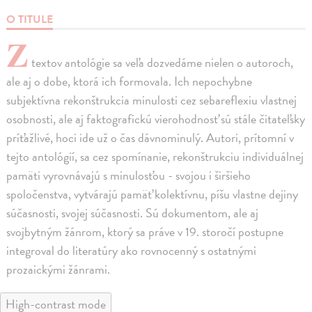
O TITULE
Z
textov antológie sa veľa dozvedáme nielen o autoroch,
ale aj o dobe, ktorá ich formovala. Ich nepochybne
subjektívna rekonštrukcia minulosti cez sebareflexiu vlastnej
osobnosti, ale aj faktografickú vierohodnosť sú stále čitateľsky
príťažlivé, hoci ide už o čas dávnominulý. Autori, prítomní v
tejto antológií, sa cez spomínanie, rekonštrukciu individuálnej
pamäti vyrovnávajú s minulosťou - svojou i širšieho
spoločenstva, vytvárajú pamäť kolektívnu, píšu vlastne dejiny
súčasnosti, svojej súčasnosti. Sú dokumentom, ale aj
svojbytným žánrom, ktorý sa práve v 19. storočí postupne
integroval do literatúry ako rovnocenný s ostatnými
prozaickými žánrami.
High-contrast mode