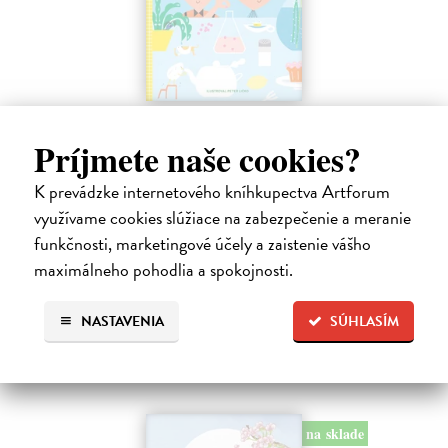
Profesor Tekvička a Števko v domácom
laboratóriu
Príjmete naše cookies?
Šušaníková Ivana
| Kniha
K prevádzke internetového kníhkupectva Artforum
Vedeli ste, že si doma môžete vyrobiť soľné šperky, vlastné jogurty,
recyklovaný papier aj dúhu? Vyskúšajte so svojimi deťmi tridsať
využívame cookies slúžiace na zabezpečenie a meranie
jednoduchých pokusov s bežnými predmetmi a materiálmi.
funkčnosti, marketingové účely a zaistenie vášho
Na sklade
?
maximálneho pohodlia a spokojnosti.
14,20 €
NASTAVENIA
SÚHLASÍM
14,95 €
?
na sklade