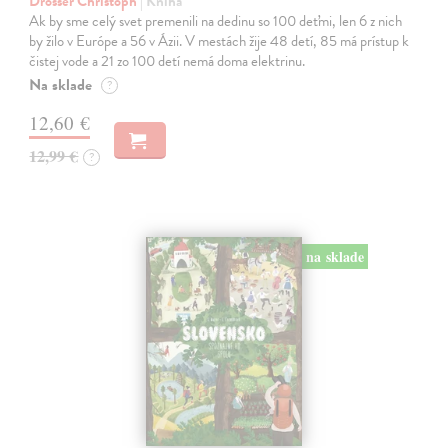
Drösser Christoph
| Kniha
Ak by sme celý svet premenili na dedinu so 100 deťmi, len 6 z nich
by žilo v Európe a 56 v Ázii. V mestách žije 48 detí, 85 má prístup k
čistej vode a 21 zo 100 detí nemá doma elektrinu.
Na sklade
?
12,60 €
12,99 €
?
na sklade