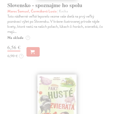
Slovensko - spoznajme ho spolu
Marec Samuel, Čermáková Lucia
| Kniha
Toto nádherné veľké leporelo vezme vaše dieťa na prvý veľký
poznávací výlet po Slovensku. V krásne ilustrovanej prírode nájde
kvety, ktoré rastú na našich poliach, lúkach či horách, zvieratká, čo
majú…
Na sklade
?
6,56 €
6,90 €
?