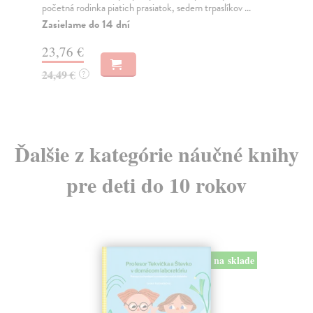
početná rodinka piatich prasiatok, sedem trpaslíkov ...
Na
Zasielame do 14 dní
14
23,76 €
14
24,49 €
?
Ďalšie z kategórie náučné knihy
pre deti do 10 rokov
na sklade