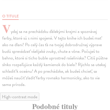
O TITULE
V
ydaj sa na prechádzku ďalekými krajmi a spoznávaj
farby, ktoré sú s nimi spojené. V tejto knihe ich budeš mať
ako na dlani! Po celý čas ťa na tvojej dobrodružnej výprave
budú sprevádzať všelijaké zvuky, chute a vône. Počuješ to
bahno, ktoré si ticho buble uprostred rašeliniska? Cítiš púštne
slnko rozpaľujúce každý kamienok do biela? Rýchlo sa utekaj
schladiť k oceánu! A po prechádzke, ak budeš chcieť, sa
môžeš naučiť zladiť farby rovnako harmonicky, ako to vie
sama príroda.
High-contrast mode
Podobné tituly