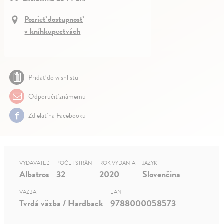
Pozrieť dostupnosť
v kníhkupectvách
Pridať do wishlistu
Odporučiť známemu
Zdielať na Facebooku
VYDAVATEĽ
POČET STRÁN
ROK VYDANIA
JAZYK
Albatros
32
2020
Slovenčina
VÄZBA
EAN
Tvrdá väzba / Hardback
9788000058573