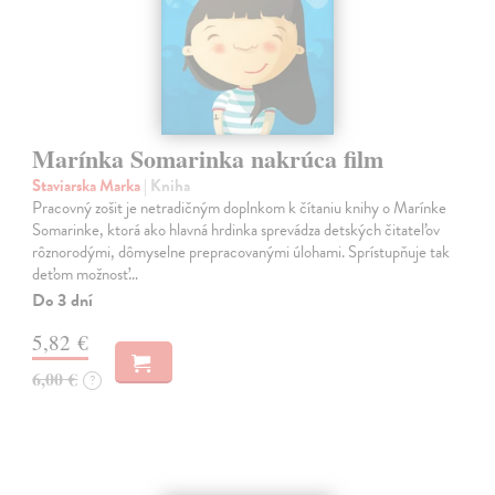
Marínka Somarinka nakrúca film
Staviarska Marka
| Kniha
Pracovný zošit je netradičným doplnkom k čítaniu knihy o Marínke
Somarinke, ktorá ako hlavná hrdinka sprevádza detských čitateľov
rôznorodými, dômyselne prepracovanými úlohami. Sprístupňuje tak
deťom možnosť…
Do 3 dní
5,82 €
6,00 €
?