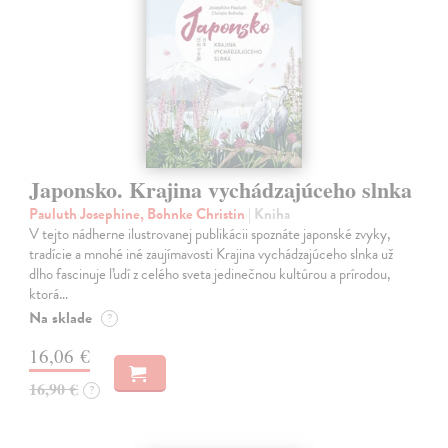
Japonsko. Krajina vychádzajúceho slnka
Pauluth Josephine, Bohnke Christin
| Kniha
V tejto nádherne ilustrovanej publikácii spoznáte japonské zvyky,
tradície a mnohé iné zaujímavosti Krajina vychádzajúceho slnka už
dlho fascinuje ľudí z celého sveta jedinečnou kultúrou a prírodou,
ktorá…
Na sklade
?
16,06 €
16,90 €
?