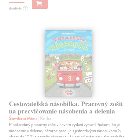
2,50 €
?
Cestovateľská násobilka. Pracovný zošit
na precvičovanie násobenia a delenia
Števíková Mária
| Kniha
Plnofarebný pracovný zošit v novom vydaní vysvetlí žiakom, čo je
násobenie a delenie, názorne pracuje s jednotlivými násobilkami (v
obore do 100) a prepája námety s učivom prírodovedy, slovenského