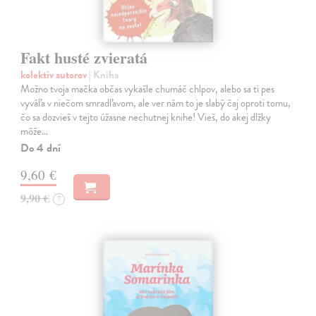
Fakt husté zvieratá
kolektív autorov
| Kniha
Možno tvoja mačka občas vykašle chumáč chlpov, alebo sa ti pes
vyváľa v niečom smradľavom, ale ver nám to je slabý čaj oproti tomu,
čo sa dozvieš v tejto úžasne nechutnej knihe! Vieš, do akej dlžky
môže…
Do 4 dní
9,60 €
9,90 €
?