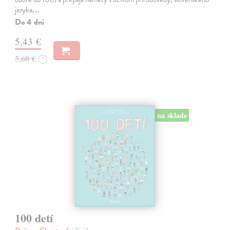
jazyka,…
Do 4 dní
5,43 €
5,60 €
?
na sklade
100 detí