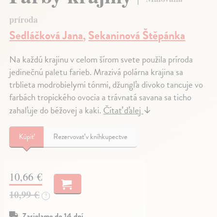
príroda
Sedláčková Jana
,
Sekaninová Štěpánka
Na každú krajinu v celom šírom svete použila príroda
jedinečnú paletu farieb. Mrazivá polárna krajina sa
trblieta modrobielymi tónmi, džungľa divoko tancuje vo
farbách tropického ovocia a trávnatá savana sa ticho
zahaľuje do béžovej a kaki.
Čítať ďalej
↓
Kúpiť
Rezervovať v kníhkupectve
10,66 €
10,99 €
?
Zasielame do 14 dní