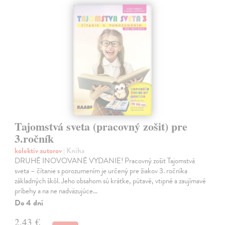
Tajomstvá sveta (pracovný zošit) pre
3.ročník
kolektív autorov
| Kniha
DRUHÉ INOVOVANÉ VYDANIE! Pracovný zošit Tajomstvá
sveta – čítanie s porozumením je určený pre žiakov 3. ročníka
základných škôl. Jeho obsahom sú krátke, pútavé, vtipné a zaujímavé
príbehy a na ne nadväzujúce…
Do 4 dní
2,43 €