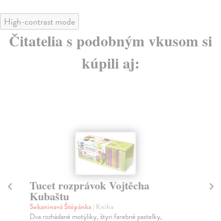
High-contrast mode
Čitatelia s podobným vkusom si
kúpili aj:
Tucet rozprávok Vojtěcha
C
Kubaštu
Ori
Pre
Sekaninová Štěpánka
| Kniha
ešt
Dva rozhádané motýliky, štyri farebné pastelky,