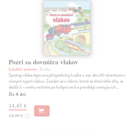
Pozri sa dovnútra vlakov
kolektív autorov
| Kniha
Spoznaj vďaka tejto encyklopedickej knižke s viac ako 60 okienkami s
rôznymi typmi vlakov. Zoznám sa s vlakmi, ktoré za slnečného dňa, za
dažďa či v snehu rachotia po koľajniciach a prevážajú cestujúcich…
Do 4 dní
14,45 €
14,90 €
?