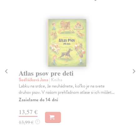
Atlas psov pre deti
Ak
Sedláčková Jana
| Kniha
Se
Labku na srdce, že neuhádnete, koľko je na svete
Úto
druhov psov. V našom prehľadnom atlase si ich môžet...
brá
Zasielame do 14 dní
Za
13,57 €
15
13,99 €
15
?