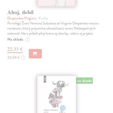
Ahoj, debil
Despentes Virginie
| Kniha
Po trilógii Život Vernona Subutexa sa Virginie Despentes vracia s
románom, ktorý pripomína ultrasúčasnú verziu Nebezpečných
známostí. Ide o príbeh plný hnevu aj útechy, vzdoru aj prijatia.
Na sklade
?
22,33 €
23,50 €
?
na sklade