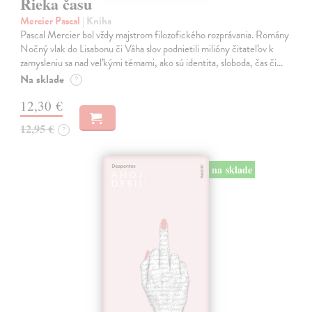
Rieka času
Mercier Pascal
| Kniha
Pascal Mercier bol vždy majstrom filozofického rozprávania. Romány
Nočný vlak do Lisabonu či Váha slov podnietili milióny čitateľov k
zamysleniu sa nad veľkými témami, ako sú identita, sloboda, čas či…
Na sklade
?
12,30 €
12,95 €
?
na sklade