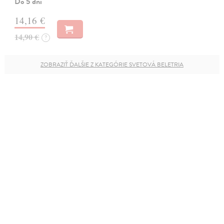
Do 5 dní
14,16 €
14,90 €
?
ZOBRAZIŤ ĎALŠIE Z KATEGÓRIE SVETOVÁ BELETRIA