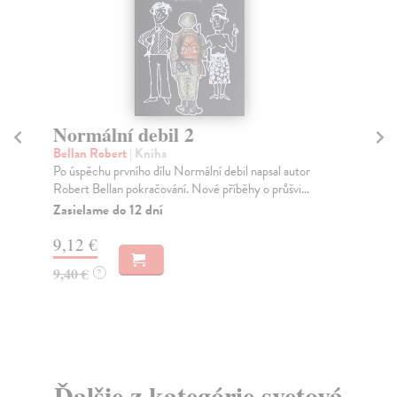
Normální debil 2
Mo
Bellan Robert
| Kniha
Ha
Po úspěchu prvního dílu Normální debil napsal autor
Pří
Robert Bellan pokračování. Nové příběhy o průšvi...
sto
Zasielame do 12 dní
Za
9,12 €
25
9,40 €
?
Ďalšie z kategórie svetová