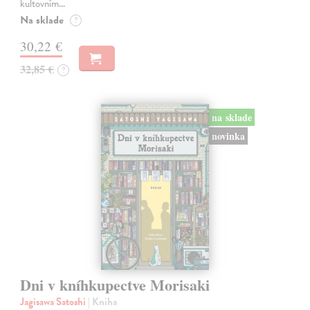
kultovním…
Na sklade
?
30,22 €
32,85 €
?
na sklade
novinka
Dni v kníhkupectve Morisaki
Jagisawa Satoshi
| Kniha