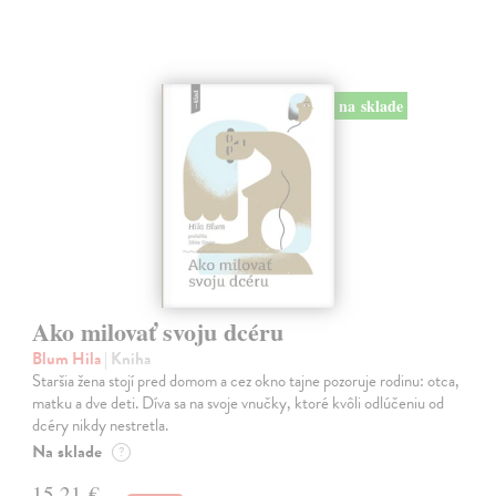
na sklade
Ako milovať svoju dcéru
Blum Hila
| Kniha
Staršia žena stojí pred domom a cez okno tajne pozoruje rodinu: otca,
matku a dve deti. Díva sa na svoje vnučky, ktoré kvôli odlúčeniu od
dcéry nikdy nestretla.
Na sklade
?
15,21 €