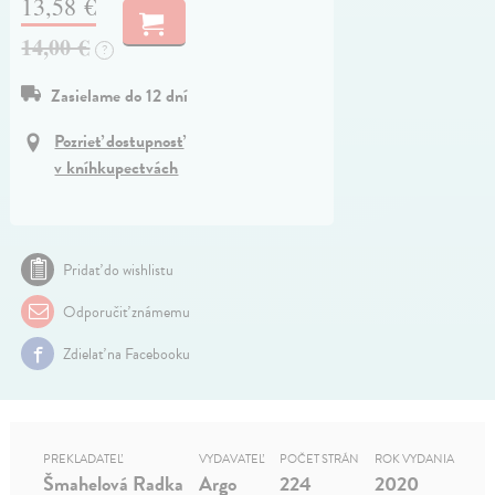
13,58 €
14,00 €
?
Zasielame do 12 dní
Pozrieť dostupnosť
v kníhkupectvách
Pridať do wishlistu
Odporučiť známemu
Zdielať na Facebooku
PREKLADATEĽ
VYDAVATEĽ
POČET STRÁN
ROK VYDANIA
Šmahelová Radka
Argo
224
2020