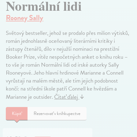
Normální lidi
Rooney Sally
Světový bestseller, jehož se prodalo přes milion výtisků,
román jednohlasně oceňovaný literárními kritiky i
zástupy čtenářů, dílo v nejužší nominaci na prestižní
Booker Prize, vítěz nespočetných anket o knihu roku –
to vše je román Normální lidi od irské autorky Sally
Rooneyové. Jeho hlavní hrdinové Marianne a Connell
vyrůstají na malém městě, ale tím jejich podobnost
končí: na střední škole patří Connell ke hvězdám a
Marianne je outsider.
Čítať ďalej
↓
Kúpiť
Rezervovať v kníhkupectve