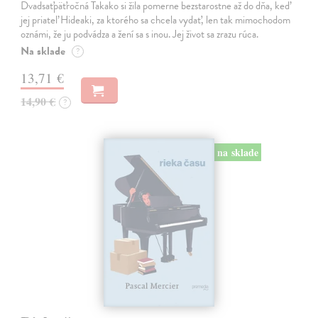
Dvadsaťpäťročná Takako si žila pomerne bezstarostne až do dňa, keď
jej priateľ Hideaki, za ktorého sa chcela vydať, len tak mimochodom
oznámi, že ju podvádza a žení sa s inou. Jej život sa zrazu rúca.
Na sklade
?
13,71 €
14,90 €
?
na sklade