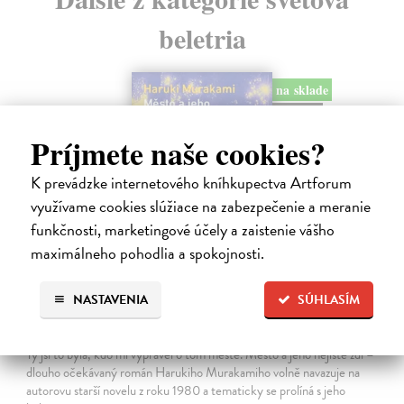
beletria
na sklade
novinka
Príjmete naše cookies?
K prevádzke internetového kníhkupectva Artforum
využívame cookies slúžiace na zabezpečenie a meranie
funkčnosti, marketingové účely a zaistenie vášho
maximálneho pohodlia a spokojnosti.
NASTAVENIA
SÚHLASÍM
Město a jeho nejisté zdi
Murakami Haruki
| Kniha
Ty jsi to byla, kdo mi vyprávěl o tom městě. Město a jeho nejisté zdi –
dlouho očekávaný román Harukiho Murakamiho volně navazuje na
autorovu starší novelu z roku 1980 a tematicky se prolíná s jeho