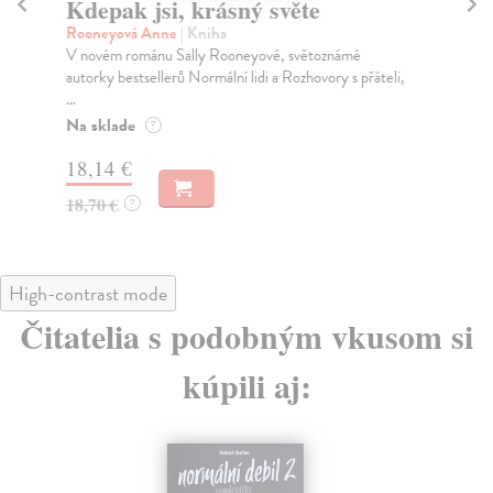
Kdepak jsi, krásný světe
Ne
Rooneyová Anne
| Kniha
Mb
V novém románu Sally Rooneyové, světoznámé
Mla
autorky bestsellerů Normální lidi a Rozhovory s přáteli,
Lat
...
Na
Na sklade
?
22
18,14 €
23
18,70 €
?
High-contrast mode
Čitatelia s podobným vkusom si
kúpili aj: