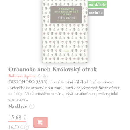
na sklade
novinka
Oroonoko aneb Královský otrok
Behnová Aphra
| Kniha
OROONOKO (1688), bizarní barokní příběh afrického prince
uvrženého do otroctví v Surinamu, patří k nejvýznamnějším textům z
období počátků britského románu, bývá označován za první anglické
dílo, které…
Na sklade
?
15,68 €
16,50 €
?