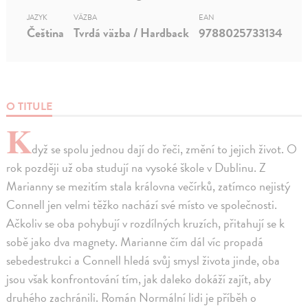
JAZYK
VÄZBA
EAN
Čeština
Tvrdá väzba / Hardback
9788025733134
O TITULE
K
dyž se spolu jednou dají do řeči, změní to jejich život. O
rok později už oba studují na vysoké škole v Dublinu. Z
Marianny se mezitím stala královna večírků, zatímco nejistý
Connell jen velmi těžko nachází své místo ve společnosti.
Ačkoliv se oba pohybují v rozdílných kruzích, přitahují se k
sobě jako dva magnety. Marianne čím dál víc propadá
sebedestrukci a Connell hledá svůj smysl života jinde, oba
jsou však konfrontování tím, jak daleko dokáží zajít, aby
druhého zachránili. Román Normální lidi je příběh o