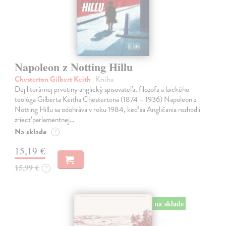
Napoleon z Notting Hillu
Chesterton Gilbert Keith
| Kniha
Dej literárnej prvotiny anglický spisovateľa, filozofa a laického
teológa Gilberta Keitha Chestertona (1874 – 1936) Napoleon z
Notting Hillu sa odohráva v roku 1984, keď sa Angličania rozhodli
zriecť parlamentnej…
Na sklade
?
15,19 €
15,99 €
?
na sklade