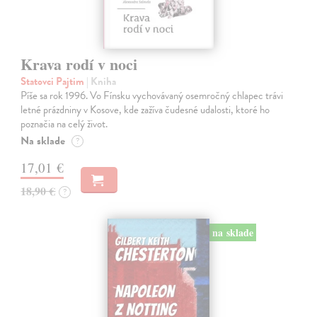
Krava rodí v noci
Statovci Pajtim
| Kniha
Píše sa rok 1996. Vo Fínsku vychovávaný osemročný chlapec trávi
letné prázdniny v Kosove, kde zažíva čudesné udalosti, ktoré ho
poznačia na celý život.
Na sklade
?
17,01 €
18,90 €
?
na sklade