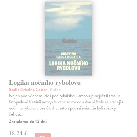
Logika nočního rybolovu
Scalia Cristina Cassar
| Kniha
Nejen pod svícnem, ale i pod rybářskou lampou je největší tma. V
listopadové Katánii nezvykle vane scirocco a dva přátelé se vracejí z
nočního rybolovu bez úlovku, zato s podezřením, že byli svědky
čehosi…
Zasielame do 12 dní
18,24 €