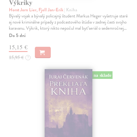
Výkriky
Horst Jorn Lier, Fjell Jan-Erik
| Kniha
Bývalý vojak a bývalý policajný študent Markus Heger vyšetruje staré
aj nové kriminálne prípady z podcastového štúdia v zadnej časti svojho
karavanu. Výkrik, ktorý nikto nepočul mal byť seriál o sedemročnej…
Do 5 dní
15,15 €
15,95 €
?
na sklade