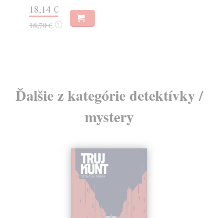
12
Na sklade
?
12
13,68 €
14,10 €
?
Ďalšie z kategórie detektívky /
mystery