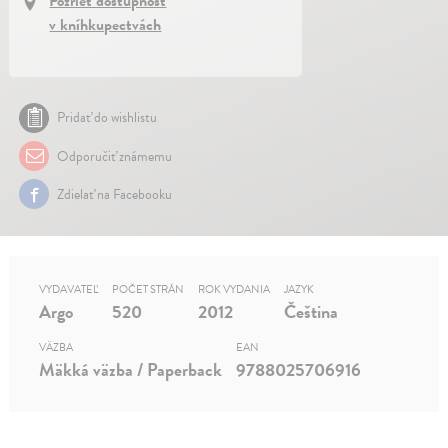
Pozrieť dostupnosť
v kníhkupectvách
Pridať do wishlistu
Odporučiť známemu
Zdielať na Facebooku
VYDAVATEĽ
POČET STRÁN
ROK VYDANIA
JAZYK
Argo
520
2012
Čeština
VÄZBA
EAN
Mäkká väzba / Paperback
9788025706916