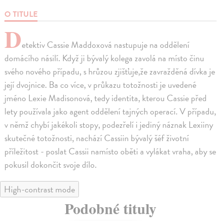
O TITULE
D
etektiv Cassie Maddoxová nastupuje na oddělení
domácího násilí. Když ji bývalý kolega zavolá na místo činu
svého nového případu, s hrůzou zjišťuje,že zavražděná dívka je
její dvojnice. Ba co více, v průkazu totožnosti je uvedené
jméno Lexie Madisonová, tedy identita, kterou Cassie před
lety používala jako agent oddělení tajných operací. V případu,
v němž chybí jakékoli stopy, podezřelí i jediný náznak Lexiiny
skutečné totožnosti, nachází Cassiin bývalý šéf životní
příležitost - poslat Cassii namísto oběti a vylákat vraha, aby se
pokusil dokončit svoje dílo.
High-contrast mode
Podobné tituly