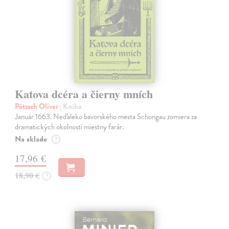
Katova dcéra a čierny mních
Pötzsch Oliver
| Kniha
Január 1663. Neďaleko bavorského mesta Schongau zomiera za
dramatických okolností miestny farár.
Na sklade
?
17,96 €
18,90 €
?