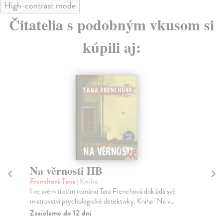
High-contrast mode
Čitatelia s podobným vkusom si
kúpili aj:
na sklade
Odpustit můžeme, zapomenout
P
nesmíme
Ko
Kni
Vaněk Jan
| Kniha
kte
Paměti Jana Vaňka „Odpustit můžeme, zapomenout
nesmíme“ se v autorově podání stávají, odhlédneme-li
Za
...