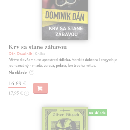
Krv sa stane zábavou
Dán Dominik
| Kniha
Mŕtve dievča v aute uprostred sídliska. Verdikt doktora Lengyela je
jednoznačný - mladá, zdravá, pekná, len trochu mŕtva.
Na sklade
?
16,69 €
17,95 €
?
na sklade