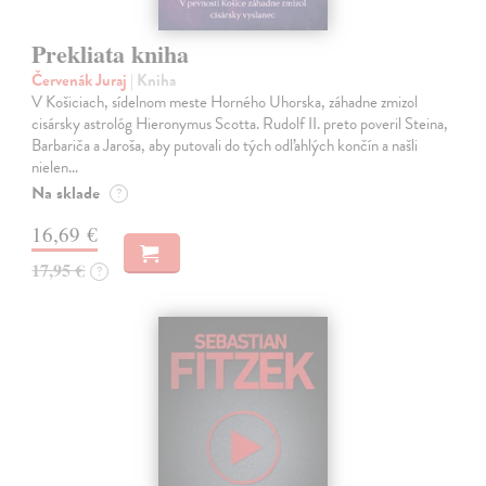
Prekliata kniha
Červenák Juraj
| Kniha
V Košiciach, sídelnom meste Horného Uhorska, záhadne zmizol
cisársky astrológ Hieronymus Scotta. Rudolf II. preto poveril Steina,
Barbariča a Jaroša, aby putovali do tých odľahlých končín a našli
nielen…
Na sklade
?
16,69 €
17,95 €
?