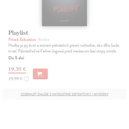
Playlist
Fitzek Sebastian
| Kniha
Hudba je jej život a zoznam pätnástich piesní rozhodne, ako dlho bude
trvať. Pätnásťročná Feline Jogowá pred mesiacom bez stopy zmizla.
Do 5 dní
19,30 €
19,90 €
?
ZOBRAZIŤ ĎALŠIE Z KATEGÓRIE DETEKTÍVKY / MYSTERY