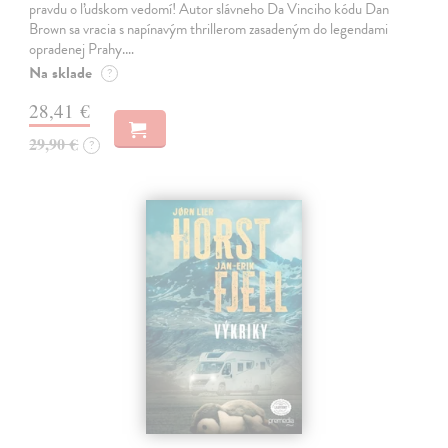
pravdu o ľudskom vedomí! Autor slávneho Da Vinciho kódu Dan
Brown sa vracia s napínavým thrillerom zasadeným do legendami
opradenej Prahy.…
Na sklade
?
28,41 €
29,90 €
?