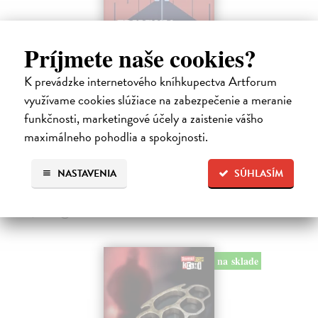
Príjmete naše cookies?
Tramwaj na Sachsenberg
K prevádzke internetového kníhkupectva Artforum
Sagitarius Petr
| Kniha
využívame cookies slúžiace na zabezpečenie a meranie
Tramwaj Cafe je kavárna v polském Těšíně a zároveň místo, kde se
sbíhají všechny nitky související s dalším brutálním zločinem, který
funkčnosti, marketingové účely a zaistenie vášho
musí vyřešit Roman Saran, major ostravské kriminálky, a jeho tým.
maximálneho pohodlia a spokojnosti.
Jak…
Zasielame do 12 dní
NASTAVENIA
SÚHLASÍM
15,91 €
16,40 €
?
na sklade