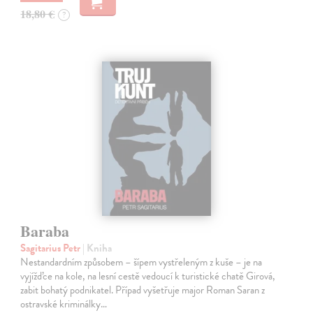
18,80 €
?
Baraba
Sagitarius Petr
| Kniha
Nestandardním způsobem – šípem vystřeleným z kuše – je na
vyjížďce na kole, na lesní cestě vedoucí k turistické chatě Girová,
zabit bohatý podnikatel. Případ vyšetřuje major Roman Saran z
ostravské kriminálky…