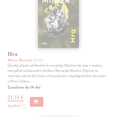
Hra
Minier Bernard
| Kniha
Devátý případ ostříleného kriminalisty Martina Servaze v novém,
netrpělivě očekávaném thrilleru Bernarda Miniera. Když se na
internetu začne šířit true crime podcast o nepolapitelném sériovém
vrahovi Julianu…
Zasielame do 14 dní
21,33 €
21,99 €
?