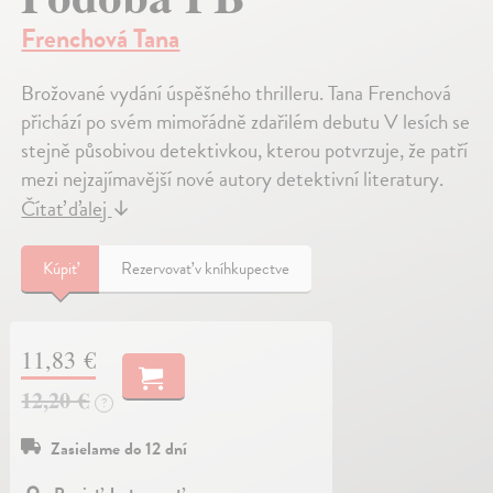
Frenchová Tana
Brožované vydání úspěšného thrilleru. Tana Frenchová
přichází po svém mimořádně zdařilém debutu V lesích se
stejně působivou detektivkou, kterou potvrzuje, že patří
mezi nejzajímavější nové autory detektivní literatury.
Čítať ďalej
↓
Kúpiť
Rezervovať v kníhkupectve
11,83 €
12,20 €
?
Zasielame do 12 dní