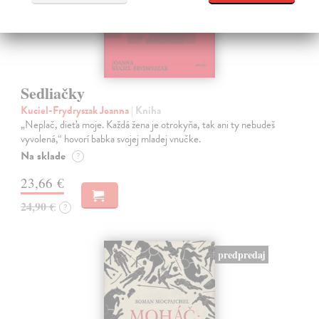
Sedliačky
Kuciel-Frydryszak Joanna
| Kniha
„Neplač, dieťa moje. Každá žena je otrokyňa, tak ani ty nebudeš
vyvolená,“ hovorí babka svojej mladej vnučke.
Na sklade
?
23,66 €
24,90 €
?
predpredaj