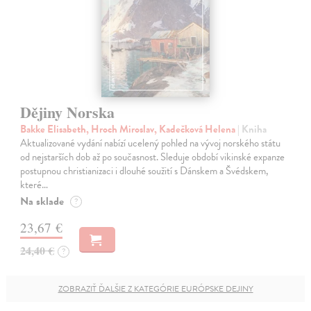
Dějiny Norska
Bakke Elisabeth, Hroch Miroslav, Kadečková Helena
| Kniha
Aktualizované vydání nabízí ucelený pohled na vývoj norského státu
od nejstarších dob až po současnost. Sleduje období vikinské expanze
postupnou christianizaci i dlouhé soužití s Dánskem a Švédskem,
které…
Na sklade
?
23,67 €
24,40 €
?
ZOBRAZIŤ ĎALŠIE Z KATEGÓRIE EURÓPSKE DEJINY