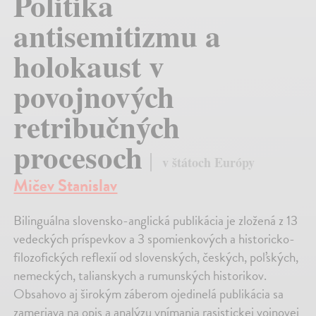
Politika
antisemitizmu a
holokaust v
povojnových
retribučných
procesoch
v štátoch Európy
Mičev Stanislav
Bilinguálna slovensko-anglická publikácia je zložená z 13
vedeckých príspevkov a 3 spomienkových a historicko-
filozofických reflexií od slovenských, českých, poľských,
nemeckých, talianskych a rumunských historikov.
Obsahovo aj širokým záberom ojedinelá publikácia sa
zameriava na opis a analýzu vnímania rasistickej vojnovej