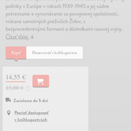
politiky v Európe v rokoch 1939-1945 a jej súdne
potrestanie a vyrovnávanie sa povojnovej spoločnosti,
vrátane samotných preživších Židov, s
bezprecedentnými formami a dôsledkami rasovej vojny.
Čítať ďalej
↓
Kúpiť
Rezervovať v kníhkupectve
14,55 €
15,00 €
?
Zasielame do 5 dní
Pozrieť dostupnosť
v kníhkupectvách