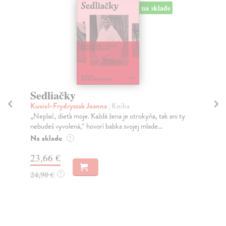
na sklade
Sedliačky
Č
Kuciel-Frydryszak Joanna
| Kniha
Jä
„Neplač, dieťa moje. Každá žena je otrokyňa, tak ani ty
Nem
nebudeš vyvolená,“ hovorí babka svojej mlade...
rui
Na sklade
Na
?
23,66 €
19
24,90 €
20
?