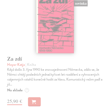
novinka
Za zdí
Hoyer Katja
| Kniha
Když došlo 3. října 1990 ke znovusjednocení Německa, zdálo se, že
Němci chtějí posledních jednačtyřicet let rozdělení a vyhrocených
vzájemných vztahů konečně hodit za hlavu. Komunistický režim padl a
již…
Na sklade
?
25,90 €