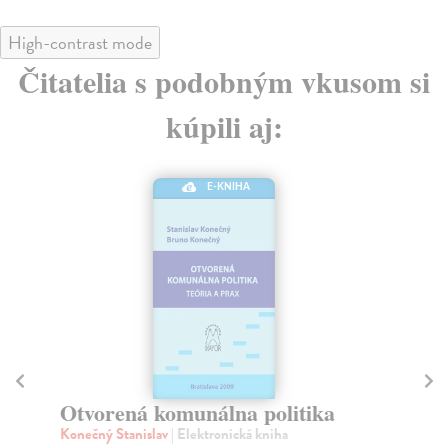
High-contrast mode
Čitatelia s podobným vkusom si
kúpili aj:
E-KNIHA
Mý
a
Otvorená komunálna politika
Ian
Konečný Stanislav
| Elektronická kniha
V t