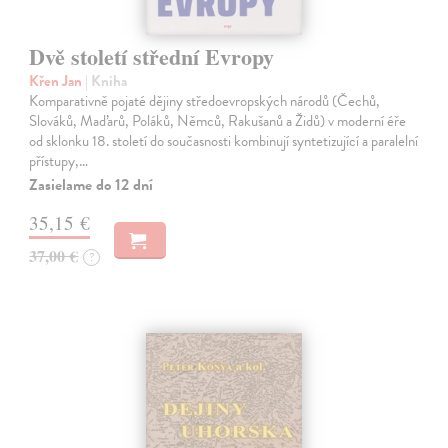
Dvě století střední Evropy
Křen Jan
| Kniha
Komparativně pojaté dějiny středoevropských národů (Čechů,
Slováků, Maďarů, Poláků, Němců, Rakušanů a Židů) v moderní éře
od sklonku 18. století do současnosti kombinují syntetizující a paralelní
přístupy,…
Zasielame do 12 dní
35,15 €
37,00 €
?