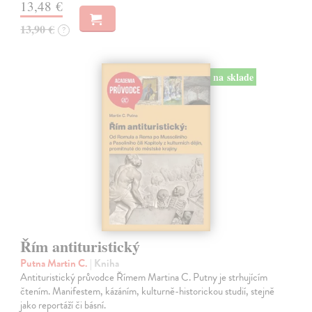
13,48 €
13,90 €
?
na sklade
Řím antituristický
Putna Martin C.
| Kniha
Antituristický průvodce Římem Martina C. Putny je strhujícím
čtením. Manifestem, kázáním, kulturně-historickou studií, stejně
jako reportáží či básní.