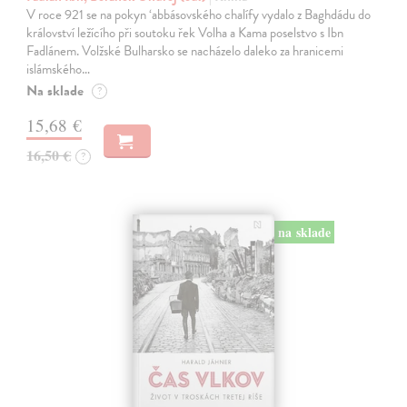
V roce 921 se na pokyn ‘abbásovského chalífy vydalo z Baghdádu do
království ležícího při soutoku řek Volha a Kama poselstvo s Ibn
Fadlánem. Volžské Bulharsko se nacházelo daleko za hranicemi
islámského…
Na sklade
?
15,68 €
16,50 €
?
na sklade