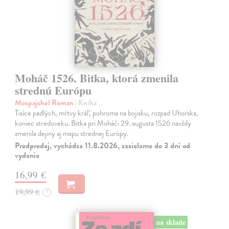
Moháč 1526. Bitka, ktorá zmenila
strednú Európu
Mocpajchel Roman
| Kniha
Tisíce padlých, mŕtvy kráľ, pohroma na bojisku, rozpad Uhorska,
koniec stredoveku. Bitka pri Moháči 29. augusta 1526 navždy
zmenila dejiny aj mapu strednej Európy.
Predpredaj, vychádza 11.8.2026, zasielame do 3 dní od
vydania
16,99 €
19,99 €
?
na sklade