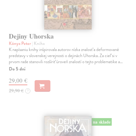
Dejiny Uhorska
Kónya Peter
| Kniha
K napísaniu knihy inšpirovala autorov nízka znalosť a deformované
predstavy v slovenskej verejnosti o dejinách Uhorska. Za cieľ si v
prvom rade stanovili rozšíriť úroveň znalostí o tejto problematike a…
Do 5 dní
29,00 €
29,90 €
?
na sklade