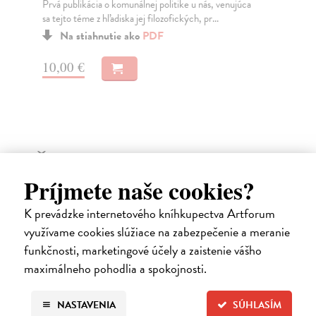
Prvá publikácia o komunálnej politike u nás, venujúca
nen
sa tejto téme z hľadiska jej filozofických, pr...
Do
Na stiahnutie ako
PDF
13
10,00 €
13
Ďalšie z kategórie európske
Príjmete naše cookies?
dejiny
K prevádzke internetového kníhkupectva Artforum
využívame cookies slúžiace na zabezpečenie a meranie
funkčnosti, marketingové účely a zaistenie vášho
na sklade
maximálneho pohodlia a spokojnosti.
NASTAVENIA
SÚHLASÍM