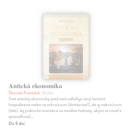
Antická ekonomika
Škvrnda František
| Kniha
Svet antickej ekonomiky pred nami odhaľuje nový horizont
hospodárenia nielen na mikroúrovni (domácnosť), ale aj makroúrovni
(štát). Jej praktická orientácia na morálne hodnoty, akými sú cnosť a
spravodlivosť,…
Do 5 dní