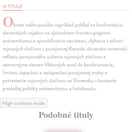
O TITULE
O
krem iného ponúka napríklad pohľad na konfrontáciu
slovenských vojakov na východnom fronte s prejavmi
antisemitizmu a vyvražďovania nacistami, zlyhania v stíhaní
vojnových zločinov v povojnovej Kanade, slovensko-americkú
reflexiu povojnového súdenia vojnových zločinov a
samozrejme viacero hĺbkových sond do konštruovania,
limitov, úspechov a neúspechov povojnovej snahy o
potrestanie vojnových zločinov na Slovensku v kontexte
predošlej politiky antisemitizmu a holokaustu.
High-contrast mode
Podobné tituly