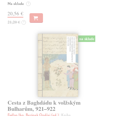
Na sklade
?
20,56 €
21,20 €
?
na sklade
Cesta z Baghdádu k volžským
Bulharům, 921–922
Fadlan Ibn, Beránek Ondřej (ed.)
| Kniha