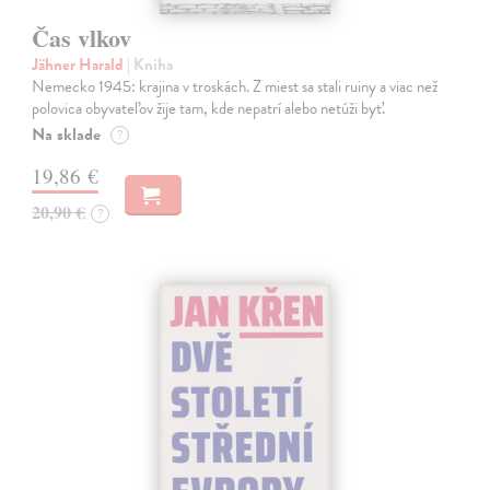
Čas vlkov
Jähner Harald
| Kniha
Nemecko 1945: krajina v troskách. Z miest sa stali ruiny a viac než
polovica obyvateľov žije tam, kde nepatrí alebo netúži byť.
Na sklade
?
19,86 €
20,90 €
?