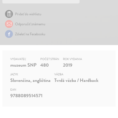
Pridať do wishlistu
Odporučiť známemu
Zdielať na Facebooku
VYDAVATEĽ
POČET STRÁN
ROK VYDANIA
muzeum SNP
480
2019
JAZYK
VÄZBA
Slovenčina, angličtina
Tvrdá väzba / Hardback
EAN
9788089514571