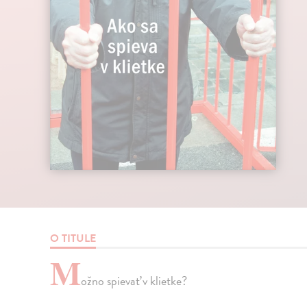
O TITULE
M
ožno spievať v klietke?