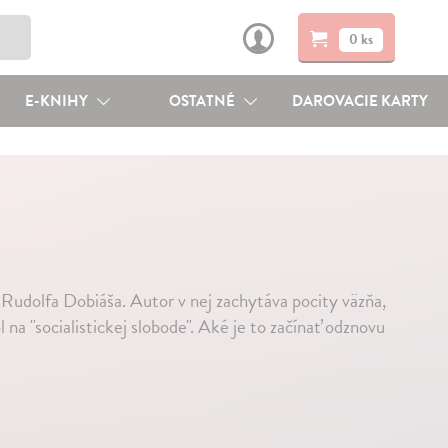
0 ks
E-KNIHY
OSTATNÉ
DAROVACIE KARTY
a Rudolfa Dobiáša. Autor v nej zachytáva pocity väzňa,
na "socialistickej slobode". Aké je to začínať odznovu