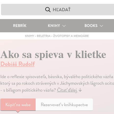
REBRÍK
KNIHY
BOOKS
KNIHY
-
BELETRIA
-
ŽIVOTOPISY A MEMOÁRE
Ako sa spieva v klietke
Dobiáš Rudolf
Ide o reflexie spisovateľa, básnika, bývalého politického väzň
ktorý sa po rokoch strávených v Jáchymovských lágroch ocitol 
- s biľagom politického väzňa?
Čítať ďalej
↓
Kúpiť
na webe
Rezervovať v kníhkupectve