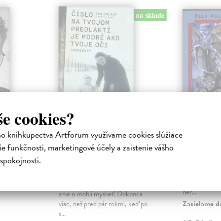
na sklade
še cookies?
kou
Číslo na tvojom
Ako na 
ho kníhkupectva Artforum využívame cookies slúžiace
predlaktí je modré
svadbe
ha
e funkčnosti, marketingové účely a zaistenie vášho
ako tvoje oči
ky a
Volanská He
spokojnosti.
(mäkká väzba)
kého väzňa,
Sugestívny au
Antona
príbeh nesie v
Umlauf Eva
| Kniha
život bez anti
Táto kniha sa nás týka viac, ako by
ner...
sme si mohli myslieť. Dokonca
Zasielame d
viac, než pred pár rokmi, keď po
s...