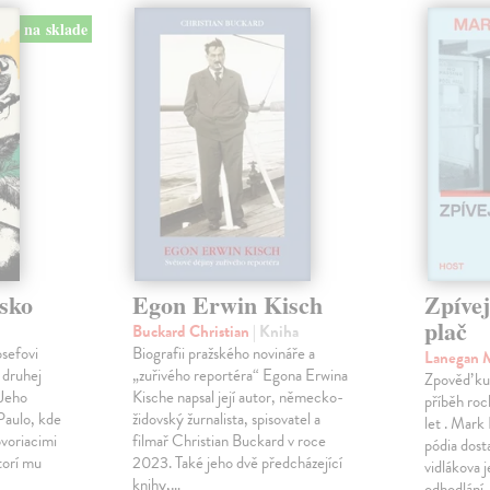
na sklade
sko
Egon Erwin Kisch
Zpíve
plač
Buckard Christian
| Kniha
osefovi
Biografii pražského novináře a
Lanegan 
 druhej
„zuřivého reportéra“ Egona Erwina
Zpověď ku
 Jeho
Kische napsal její autor, německo-
příběh roc
Paulo, kde
židovský žurnalista, spisovatel a
let . Mark
voriacimi
filmař Christian Buckard v roce
pódia dost
torí mu
2023. Také jeho dvě předcházející
vidlákova 
knihy,…
odhodlání 