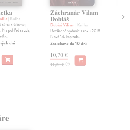
ietka
Záchranár Vilam
Ak
Dobiáš
milla
| Kniha
Nul
 séria kráľovnej
Vše
Dobiáš Viliam
| Kniha
. Na pohľad sa zdá,
podr
Rozšírené vydanie z roku 2018.
etko.
málo
Nová 14. kapitola.
rozp
ných dní
Zasielame do 10 dní
Do 
10,70 €
13
11,50 €
?
14,
áre