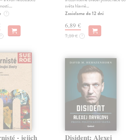
ností.…
světa hlavně…
e
Zasielame do 12 dní
?
€
6,89 €
7,10 €
?
?
isté - jejich
Disident: Alexej