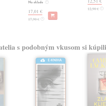
12,51 €
Na sklade
?
12,90 €
?
17,01 €
17,90 €
?
atelia s podobným vkusom si kúpili
E-KNIHA