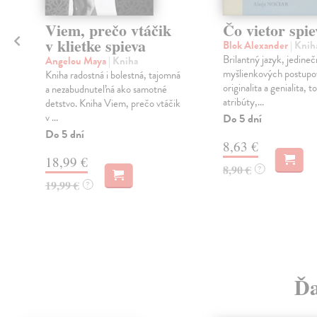
Viem, prečo vtáčik
Čo vietor spie
v klietke spieva
Blok Alexander
| Knih
Brilantný jazyk, jedineč
Angelou Maya
| Kniha
myšlienkových postupo
Kniha radostná i bolestná, tajomná
originalita a genialita, t
a nezabudnuteľná ako samotné
atribúty,...
detstvo. Kniha Viem, prečo vtáčik
y
v ...
Do 5 dní
Do 5 dní
8,63 €
18,99 €
8,90 €
?
19,99 €
?
Ďa