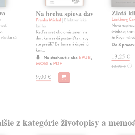
va
Zlatá kl
Na brehu spieva dav
a
Läckberg Ca
Franka Michal
| Elektronická
nosť
Nová napínavá
kniha
v,
švédskej krimi
Keď sa svet okolo vás zmení na
o všetko sú
že Faye má vš
dav, kam sa dá postaviť tak, aby
ste prežili? Barbara má úspešnú
Do 3 pracov
kari...
13,25 €
Na stiahnutie ako
EPUB
,
MOBI
a
PDF
13,95 €
?
9,00 €
lšie z kategórie životopisy a memo