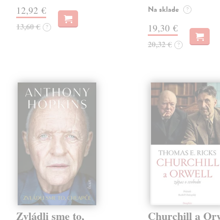
Na sklade
12,92 €
?
13,60 €
19,30 €
?
20,32 €
?
Zvládli sme to,
Churchill a Or