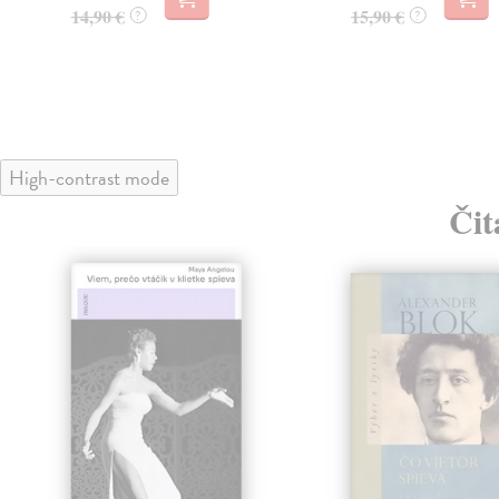
14,90 €
15,90 €
?
?
High-contrast mode
Čit
klade