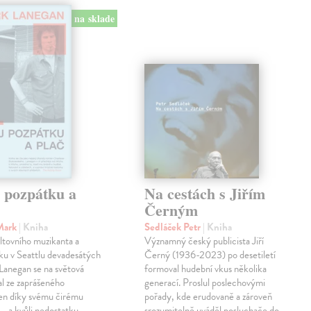
na sklade
j pozpátku a
Na cestách s Jiřím
Černým
Mark
| Kniha
Sedláček Petr
| Kniha
ltovního muzikanta a
Významný český publicista Jiří
ku v Seattlu devadesátých
Černý (1936-2023) po desetiletí
 Lanegan se na světová
formoval hudební vkus několika
al ze zaprášeného
generací. Proslul poslechovými
jen díky svému čirému
pořady, kde erudovaně a zároveň
— a kvůli nedostatku
srozumitelně uváděl posluchače do