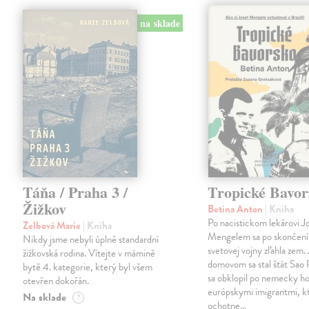
na sklade
Táňa / Praha 3 /
Tropické Bavor
Žižkov
Betina Anton
| Kniha
Po nacistickom lekárovi J
Zelbová Marie
| Kniha
Mengelem sa po skončení
Nikdy jsme nebyli úplně standardní
svetovej vojny zľahla zem.
žižkovská rodina. Vítejte v mámině
domovom sa stal štát Sao 
bytě 4. kategorie, který byl všem
sa obklopil po nemecky ho
otevřen dokořán.
európskymi imigrantmi, k
Na sklade
?
ochotne…