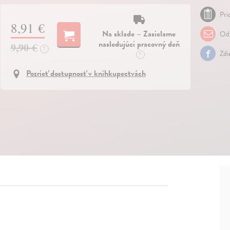
Pri
8,91 €
Na sklade – Zasielame
Odp
nasledujúci pracovný deň
9,90 €
?
Zdi
?
Pozrieť dostupnosť v kníhkupectvách