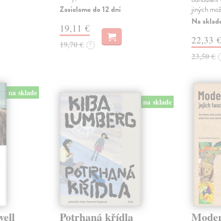
Zasielame do 12 dní
jiných mož
Na sklad
19,11 €
22,33 
19,70 €
?
23,50 €
na sklade
na sklade
well
Potrhaná křídla
Modern