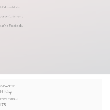
dať do wishlistu
oručiť známemu
elať na Facebooku
VYDAVATEĽ
Hlbiny
POČET STRÁN
175