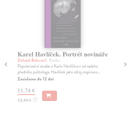
Karel Havlíček. Portrét novináře
P
l
Doležal Bohumil
| Kniha
Popularizační studie o Karlu Havlíčkovi od našeho
Pet
předního politologa. Havlíček jako zdroj inspirace...
V k
pam
Zasielame do 12 dní
Za
11,74 €
13
12,10 €
?
14