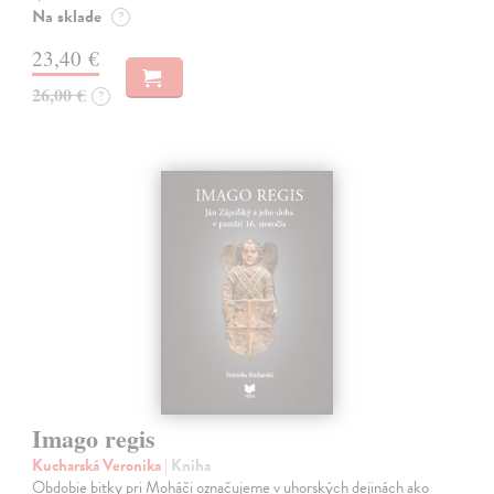
Na sklade
?
23,40 €
26,00 €
?
Imago regis
Kucharská Veronika
| Kniha
Obdobie bitky pri Moháči označujeme v uhorských dejinách ako