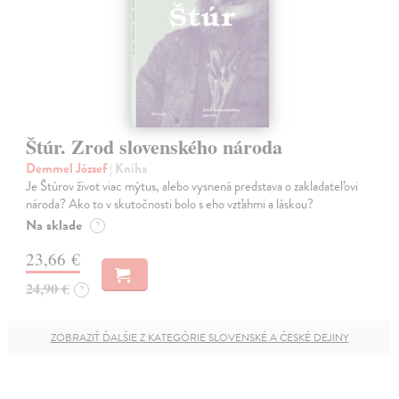
Štúr. Zrod slovenského národa
Demmel József
| Kniha
Je Štúrov život viac mýtus, alebo vysnená predstava o zakladateľovi
národa? Ako to v skutočnosti bolo s eho vzťahmi a láskou?
Na sklade
?
23,66 €
24,90 €
?
ZOBRAZIŤ ĎALŠIE Z KATEGÓRIE SLOVENSKÉ A ČESKÉ DEJINY