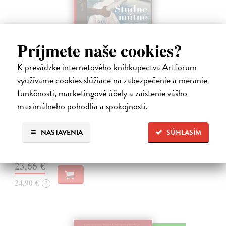
Príjmete naše cookies?
K prevádzke internetového kníhkupectva Artforum
využívame cookies slúžiace na zabezpečenie a meranie
Studne mútne
funkčnosti, marketingové účely a zaistenie vášho
Getting Peter
| Kniha
Sú ikonickými postavami našej kultúry. Postavili im sochy a
maximálneho pohodlia a spokojnosti.
pomenovali po nich ulice, majú svoje nespochybniteľné miesto v
lexikónoch literatúry aj učebniciach, slovenské moderné umenie sa
NASTAVENIA
SÚHLASÍM
bez nich nedá…
Na sklade
?
23,66 €
24,90 €
?