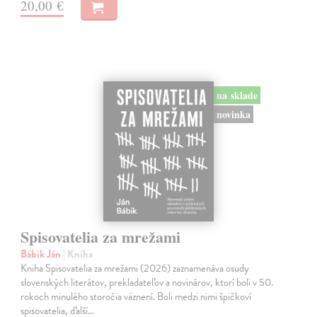
20,00 €
na sklade
novinka
Spisovatelia za mrežami
Bábik Ján
| Kniha
Kniha Spisovatelia za mrežami (2026) zaznamenáva osudy
slovenských literátov, prekladateľov a novinárov, ktorí boli v 50.
rokoch minulého storočia väznení. Boli medzi nimi špičkoví
spisovatelia, ďalší…