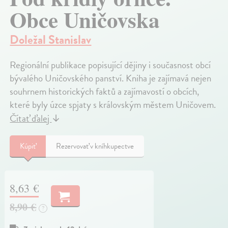
Obce Uničovska
Doležal Stanislav
Regionální publikace popisující dějiny i současnost obcí
bývalého Uničovského panství. Kniha je zajímavá nejen
souhrnem historických faktů a zajímavostí o obcích,
které byly úzce spjaty s královským městem Uničovem.
Čítať ďalej
↓
Kúpiť
Rezervovať v kníhkupectve
8,63 €
8,90 €
?