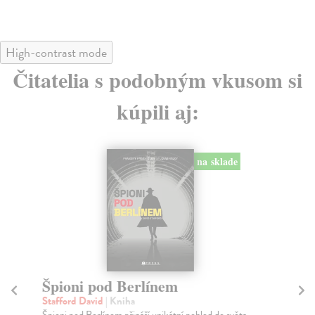
High-contrast mode
Čitatelia s podobným vkusom si
kúpili aj:
na sklade
Špioni pod Berlínem
N
s
Stafford David
| Kniha