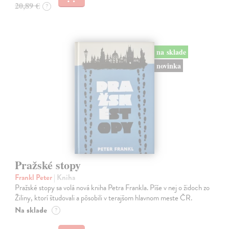
20,89 €
?
na sklade
novinka
Pražské stopy
Frankl Peter
| Kniha
Pražské stopy sa volá nová kniha Petra Frankla. Píše v nej o židoch zo
Žiliny, ktorí študovali a pôsobili v terajšom hlavnom meste ČR.
Na sklade
?