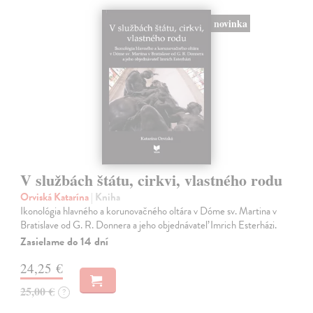
novinka
V službách štátu, cirkvi, vlastného rodu
Orviská Katarína
| Kniha
Ikonológia hlavného a korunovačného oltára v Dóme sv. Martina v
Bratislave od G. R. Donnera a jeho objednávateľ Imrich Esterházi.
Zasielame do 14 dní
24,25 €
25,00 €
?