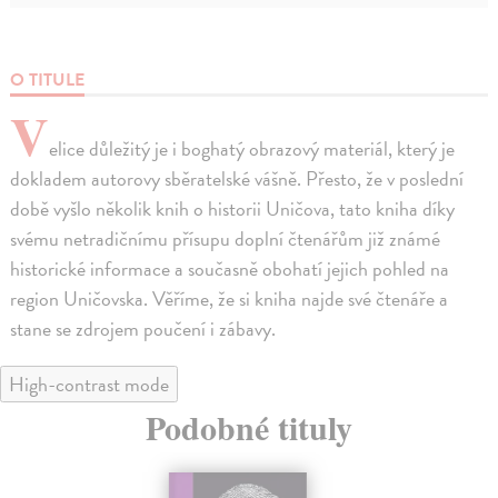
O TITULE
V
elice důležitý je i boghatý obrazový materiál, který je
dokladem autorovy sběratelské vášně. Přesto, že v poslední
době vyšlo několik knih o historii Uničova, tato kniha díky
svému netradičnímu přísupu doplní čtenářům již známé
historické informace a současně obohatí jejich pohled na
region Uničovska. Věříme, že si kniha najde své čtenáře a
stane se zdrojem poučení i zábavy.
High-contrast mode
Podobné tituly