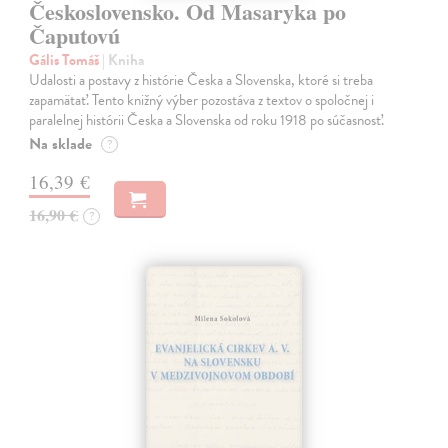
Československo. Od Masaryka po
Čaputovú
Gális Tomáš
| Kniha
Udalosti a postavy z histórie Česka a Slovenska, ktoré si treba
zapamätať. Tento knižný výber pozostáva z textov o spoločnej i
paralelnej histórii Česka a Slovenska od roku 1918 po súčasnosť.
Na sklade
?
16,39 €
16,90 €
?