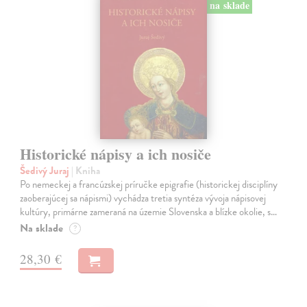
na sklade
Historické nápisy a ich nosiče
Šedivý Juraj
| Kniha
Po nemeckej a francúzskej príručke epigrafie (historickej disciplíny
zaoberajúcej sa nápismi) vychádza tretia syntéza vývoja nápisovej
kultúry, primárne zameraná na územie Slovenska a blízke okolie, s…
Na sklade
?
28,30 €