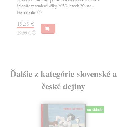
Špioni pod Berlínem přináší unikátní pohled do světa
Win
špionáže za studené války. V 50. letech 20. sto...
Kni
kar
Na sklade
?
Za
19,39 €
17
19,99 €
?
18
Ďalšie z kategórie slovenské a
české dejiny
na sklade