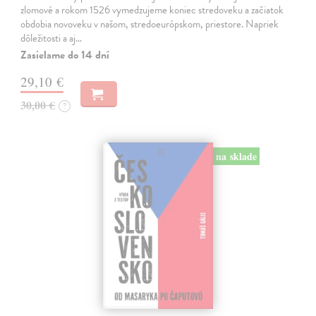
zlomové a rokom 1526 vymedzujeme koniec stredoveku a začiatok
obdobia novoveku v našom, stredoeurópskom, priestore. Napriek
dôležitosti a aj…
Zasielame do 14 dní
29,10 €
30,00 €
?
na sklade