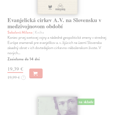
Evanjelická cirkev A.V. na Slovensku v
medzivojnovom období
Sokolová Milena
| Kniha
Koniec prvej svetovej vojny a následné geopolitické zmeny v strednej
Európe znamenali pre evanjelikov a. v. žijúcich na území Slovenska
zásadný obrat v ich dovtedajšom cirkevno-náboženskom živote. V
nových…
Zasielame do 14 dní
19,39 €
19,99 €
?
na sklade