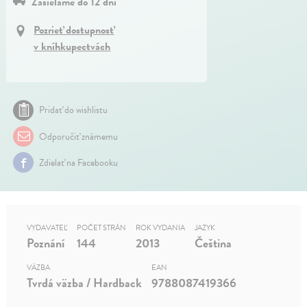
Zasielame do 12 dní
Pozrieť dostupnosť
v kníhkupectvách
Pridať do wishlistu
Odporučiť známemu
Zdielať na Facebooku
VYDAVATEĽ
POČET STRÁN
ROK VYDANIA
JAZYK
Poznání
144
2013
Čeština
VÄZBA
EAN
Tvrdá väzba / Hardback
9788087419366