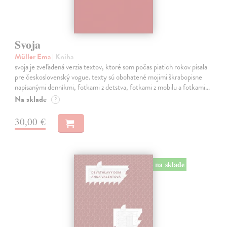
Svoja
Müller Ema
| Kniha
svoja je zveľadená verzia textov, ktoré som počas piatich rokov písala
pre československý vogue. texty sú obohatené mojimi škrabopisne
napísanými denníkmi, fotkami z detstva, fotkami z mobilu a fotkami…
Na sklade
?
30,00 €
na sklade