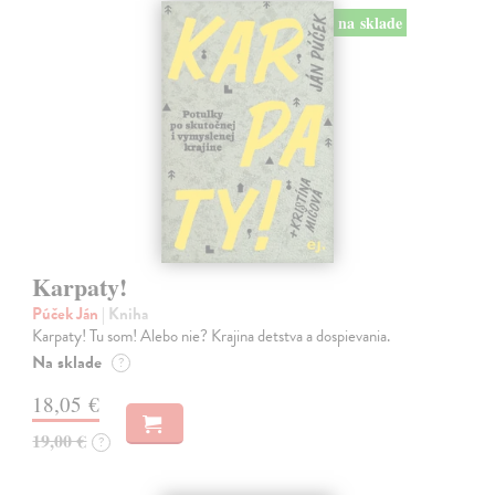
na sklade
Karpaty!
Púček Ján
| Kniha
Karpaty! Tu som! Alebo nie? Krajina detstva a dospievania.
Na sklade
?
18,05 €
19,00 €
?