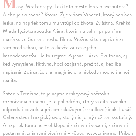
M
asy. Mrakodrapy. Leží toto mesto len v hlave autora?
Alebo je skutočné? Ktovie. Žije v ňom Vincent, ktorý nehľadá
lásku, no napriek tomu mu vstúpi do života. Zvláštna. Krehká.
Mladá fyzioterapeutka Klára, ktorá mu veľmi pripomína
masérku zo Sorrentinovho filmu. Možno si to neprizná ani
sám pred sebou, no toto dievča zatrasie jeho
každodennosťou. Je to zrejmé. A jasné. Láska. Skutočná, aj
keď vymyslená, fiktívna, hoci ozajstná, prežitá, aj keď iba
napísaná. Zdá sa, že sila imaginácie je niekedy mocnejšia než
realita.
Satori v Trenčíne, to je najmä neskrývaný pôžitok z
rozprávania príbehu, je to palindróm, ktorý sa číta rovnako
odpredu i odzadu a pritom zakaždým (zrkadlovo) inak. Lukáš
Cabala stvoril magický svet, ktorý nie je iný než ten skutočný.
A napriek tomu ho – obklopení známymi vecami, známymi
postavami, známymi piesňami – vôbec nespoznávame. Príbeh