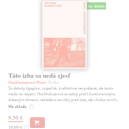
na sklade
Táto izba sa nedá zjesť
Hochholczerová Nicol
| Kniha
Sú debuty tápajúce, rozpačité, kvalitatívne nevyvážené, ale tento
medzi ne nepatrí. Hochholczerová sa nebojí prísť s kontroverznými,
drásavými témami, nekladie si servítky pred ústa, ide s kožou na trh…
Na sklade
?
9,50 €
10,00 €
?