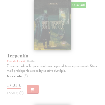
na sklade
Terpentín
Cabala Lukáš
| Kniha
Zrodenie hrdinu Terpa sa odohráva na pozadí temnej súčasnosti. Stačí
malé preklopenie a z reality sa stáva dystópia.
Na sklade
?
17,01 €
18,90 €
?