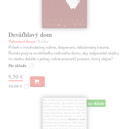
Deväťhlavý dom
Valentová Anna
| Kniha
Príbeh o mnohodetnej rodine, dospievaní, náboženskej traume.
Román pozýva na obhliadku rodinného domu, aby zodpovedal otázku:
čo všetko dokáže o jednej rodine prezradiť priestor, ktorý obýva?
Na sklade
?
9,50 €
10,00 €
?
na sklade