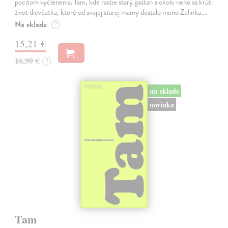
pocitom vyčlenenia. Tam, kde rastie starý gaštan a okolo neho sa krúti
život dievčatka, ktoré od svojej starej mamy dostalo meno Zelinka.…
Na sklade
?
15,21 €
16,90 €
?
na sklade
novinka
Tam