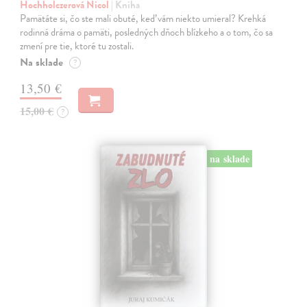
Hochholczerová Nicol
| Kniha
Pamätáte si, čo ste mali obuté, keď vám niekto umieral? Krehká
rodinná dráma o pamäti, posledných dňoch blízkeho a o tom, čo sa
zmení pre tie, ktoré tu zostali.
Na sklade
?
13,50 €
15,00 €
?
na sklade