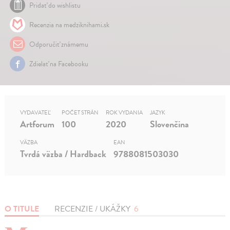
Pridať do wishlistu
Recenzia na medziknihami.sk
Odporučiť známemu
Zdielať na Facebooku
VYDAVATEĽ
POČET STRÁN
ROK VYDANIA
JAZYK
Artforum
100
2020
Slovenčina
VÄZBA
EAN
Tvrdá väzba / Hardback
9788081503030
O TITULE
RECENZIE / UKÁŽKY
6