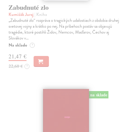
Zabudnuté zlo
Kumičák Juraj
| Kniha
„Zabudnuté zlo“ rozpráva o tragických udalostiach z obdobia druhej
svetovej vojny a krátko po nej. Na príbehoch postáv sa objavujú
tragédie, ktoré postihli Židov, Nemcov, Maďarov, Čechov aj
Slovákov v…
Na sklade
?
21,47 €
22,60 €
?
na sklade