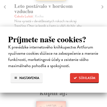
Leto postávalo v horúcom
V
vzduchu
Ča
Zbi
Cabala Lukáš
| Kniha
o v
Nina vyrastá v deväťdesiatych rokoch na okraji
Trenčína. Otec je lesník a často ju vláči do hôr, aby...
Na
Na sklade
?
15
Príjmete naše cookies?
15,21 €
15
K prevádzke internetového kníhkupectva Artforum
16,90 €
?
využívame cookies slúžiace na zabezpečenie a meranie
funkčnosti, marketingové účely a zaistenie vášho
maximálneho pohodlia a spokojnosti.
High-contrast mode
NASTAVENIA
SÚHLASÍM
Čitatelia s podobným vkusom si
kúpili aj: