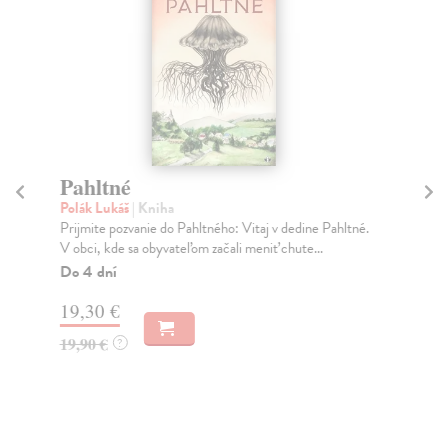
Pahltné
Polák Lukáš
| Kniha
U
Prijmite pozvanie do Pahltného: Vitaj v dedine Pahltné.
On
V obci, kde sa obyvateľom začali meniť chute...
Nie
Do 4 dní
sku
19,30 €
19,90 €
?
13