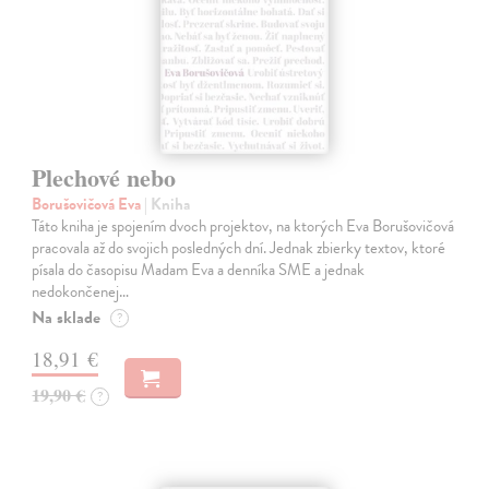
Plechové nebo
Borušovičová Eva
| Kniha
Táto kniha je spojením dvoch projektov, na ktorých Eva Borušovičová
pracovala až do svojich posledných dní. Jednak zbierky textov, ktoré
písala do časopisu Madam Eva a denníka SME a jednak
nedokončenej…
Na sklade
?
18,91 €
19,90 €
?