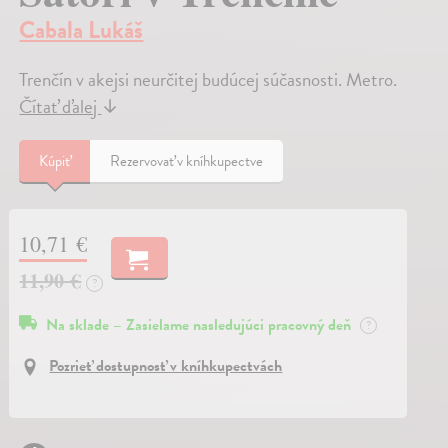
Cabala Lukáš
Trenčín v akejsi neurčitej budúcej súčasnosti. Metro.
Čítať ďalej
↓
Kúpiť
Rezervovať v kníhkupectve
10,71 €
11,90 €
?
Na sklade – Zasielame nasledujúci pracovný deň
?
Pozrieť dostupnosť v kníhkupectvách