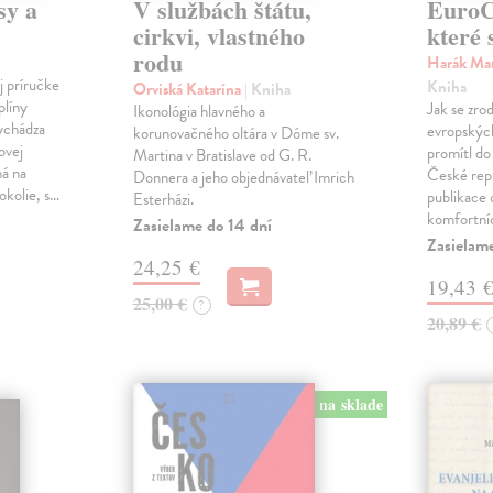
sy a
V službách štátu,
EuroCi
cirkvi, vlastného
které 
rodu
Harák Mar
j príručke
Kniha
Orviská Katarína
| Kniha
plíny
Jak se zrod
Ikonológia hlavného a
vychádza
evropských 
korunovačného oltára v Dóme sv.
ovej
promítl do
Martina v Bratislave od G. R.
ná na
České repu
Donnera a jeho objednávateľ Imrich
okolie, s…
publikace o
Esterházi.
komfortní
Zasielame do 14 dní
Zasielam
24,25 €
19,43 
25,00 €
?
20,89 €
na sklade