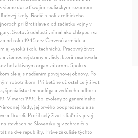
však vieme dostať svojim sedliackym rozumom.
ľudovej školy. Rodičia boli z roľníckeho
noroch pri Bratislave a od začiatku vojny v
ury. Svetové udalosti vnímal ako chlapec raz
ov a od roku 1945 cez Červenú armádu a
m aj vysokú školu technickú. Pracovný život
 a všemocnej strany a vlády, ktorá zasahovala
kov bol aktívnym organizátorom. Spolu s
tkom ale aj s nadšením povojnovej obnovy. Po
bným robotníkom. Pri betóne už ostal celý život
ska, špecialistu-technológa a vedúceho odboru
89. V marci 1990 bol zvolený za generálneho
 Národnej Rady, jej prvého podpredsedu a za
a Bruseli. Prežil celý život s ľuďmi v prvej
 na stavbách na Slovensku aj v zahraničí a
tát na dve republiky. Práve zákulisie týchto