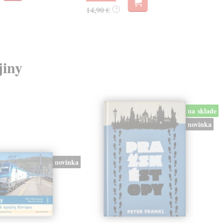
14,90 €
?
jiny
na sklade
novinka
novinka