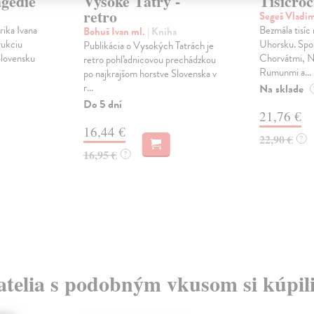
agédie
Vysoké Tatry -
Tisícro
retro
Segeš Vladi
rika Ivana
Bezmála tisíc r
Bohuš Ivan ml.
| Kniha
rukciu
Uhorsku. Spo
Publikácia o Vysokých Tatrách je
Slovensku
Chorvátmi, 
retro pohľadnicovou prechádzkou
Rumunmi a...
po najkrajšom horstve Slovenska v
r...
Na sklade
Do 5 dní
21,76 €
16,44 €
22,90 €
?
16,95 €
?
atelia s podobným vkusom si kúpili