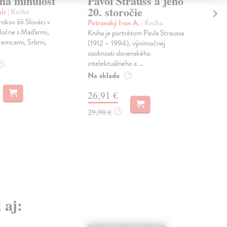
čná minulosť
Pavol Strauss a jeho
Te
20. storočie
16
mír
| Kniha
okov žili Slováci v
Petranský Ivan A.
| Kniha
Mrv
ločne s Maďarmi,
Kniha je portrétom Pavla Straussa
Slo
Nemcami, Srbmi,
(1912 – 1994), výnimočnej
príť
osobnosti slovenského
dyn
intelektuálneho a ...
však
?
Na sklade
Na 
?
26,91 €
20
29,90 €
20,
?
 aj: