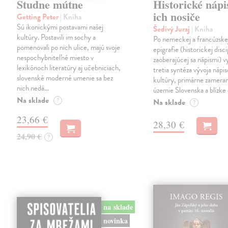
Studne mútne
Historické nápi
ich nosiče
Getting Peter
| Kniha
Sú ikonickými postavami našej
Šedivý Juraj
| Kniha
kultúry. Postavili im sochy a
Po nemeckej a francúzske
pomenovali po nich ulice, majú svoje
epigrafie (historickej disci
nespochybniteľné miesto v
zaoberajúcej sa nápismi) 
lexikónoch literatúry aj učebniciach,
tretia syntéza vývoja nápis
slovenské moderné umenie sa bez
kultúry, primárne zamera
nich nedá…
územie Slovenska a blízke 
Na sklade
?
Na sklade
?
23,66 €
28,30 €
24,90 €
?
na sklade
novinka