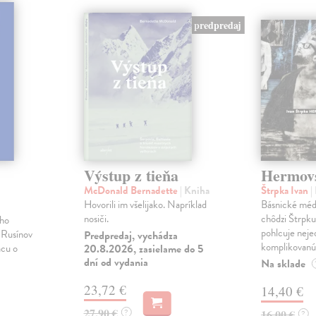
predpredaj
Výstup z tieňa
Hermov
McDonald Bernadette
| Kniha
Štrpka Ivan
|
Hovorili im všelijako. Napríklad
Básnické méd
nosiči.
chôdzi Štrpku 
ého
pohlcuje nej
 Rusínov
Predpredaj, vychádza
komplikovanú 
ácu o
20.8.2026, zasielame do 5
dní od vydania
Na sklade
23,72 €
14,40 €
27,90 €
?
16,00 €
?