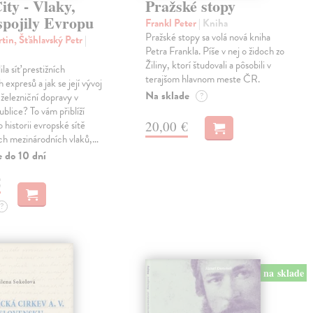
ty - Vlaky,
Pražské stopy
spojily Evropu
Frankl Peter
| Kniha
Pražské stopy sa volá nová kniha
tin, Šťáhlavský Petr
|
Petra Frankla. Píše v nej o židoch zo
Žiliny, ktorí študovali a pôsobili v
ila síť prestižních
terajšom hlavnom meste ČR.
expresů a jak se její vývoj
Na sklade
 železniční dopravy v
?
blice? To vám přiblíží
20,00 €
 historii evropské sítě
ch mezinárodních vlaků,…
e do 10 dní
€
?
na sklade