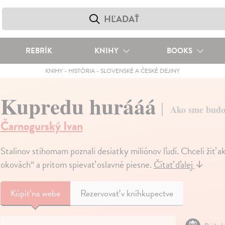
REBRÍK
KNIHY
BOOKS
KNIHY
-
HISTÓRIA
-
SLOVENSKÉ A ČESKÉ DEJINY
Kupredu hurááá
Ako sme budov
Čarnogurský Ivan
Stalinov stihomam poznali desiatky miliónov ľudí. Chceli žiť ak
okovách“ a pritom spievať oslavné piesne.
Čítať ďalej
↓
Kúpiť
na webe
Rezervovať v kníhkupectve