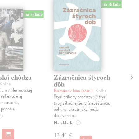
na sklade
na sklade
ská chôdza
Zázračnica štyroch
Úl
dôb
 Kniha
Štú
ium v Hermovskej
Kto
Rumánek Ivan (zost.)
| Kniha
reflektuje aj
vych
Štyri príbehy predstavujú štyri
ednoznačnú,
vyh
typy záhadnej ženy (nebešťanka,
podobu...
vply
bohyňa, ukrutníčka, múza
daždivého o...
Na 
?
Na sklade
?
14
13,41 €
14,