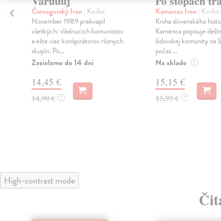
Varúúúj
Po stopách tr
Čarnogurský Ivan
| Kniha
Kamenec Ivan
| Kniha
November 1989 prekvapil
Kniha slovenského histo
všetkých: vládnucich komunistov
Kamenca popisuje dešt
a ešte viac konšpirátorov rôznych
židovskej komunity na 
skupín. Po...
počas ...
Zasielame do 14 dní
Na sklade
?
14,45 €
15,15 €
14,90 €
15,95 €
?
?
High-contrast mode
Čit