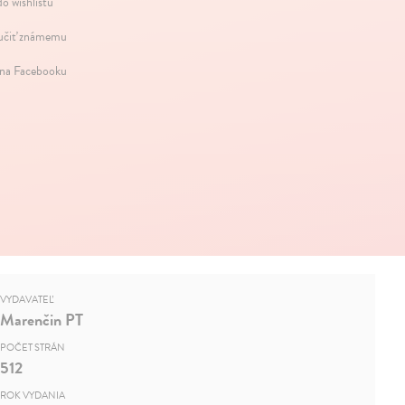
do wishlistu
čiť známemu
 na Facebooku
VYDAVATEĽ
Marenčin PT
POČET STRÁN
512
ROK VYDANIA