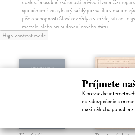
udalostí a osobné skúsenosti priviedli Ivana Čarnogu
spoločnom živote, ktorý každý poznal iba v malom výse
píše o schopnosti Slovákov vždy a v každej situácii nájs
maštale, alebo pri budovaní nového štátu.
High-contrast mode
klade
Príjmete na
nka
K prevádzke internetové
na zabezpečenie a merani
maximálneho pohodlia a 