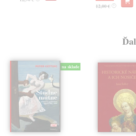
12,00 €
?
Ďal
na sklade