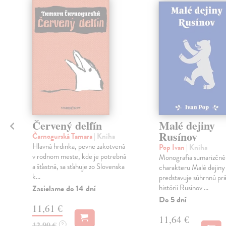
klade
Červený delfín
Malé dejiny
Rusínov
Čarnogurská Tamara
| Kniha
Hlavná hrdinka, pevne zakotvená
Pop Ivan
| Kniha
v rodnom meste, kde je potrebná
Monografia sumarizčn
a šťastná, sa sťahuje zo Slovenska
charakteru Malé dejiny
k...
predstavuje súhrnnú pr
histórii Rusínov ...
Zasielame do 14 dní
Do 5 dní
11,61 €
11,64 €
12,90 €
?