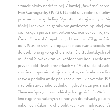
situácie akoby neriešiteľnej. Z každej „šaškárne“ sa 
Ivan Čarnogurský (1933). Narodil sa v rodine učiteľov 
prostredia malej dediny. Vyrastal u starej mamy vo Vaj
Malej Frankovej na goralskom gazdovstve Spišskej Mag
cez ruských partizánov, potom cez nemeckých vojak
Česko-Slovenskú republiku, v ktorej ukončil gymnáziu
od r. 1956 prežíval v propagande budovania socializmu
do osobného aj verejného života. Od študentských ro
miliónmi Slovákov zažíval každodenný údel s nedosta
prvých politických previerkach v r. 1958 sa stal stave
s karíérou opravára strojov, majstra, vedúceho stredi
rozvoja podniku až do pádu socializmu v novembri 19
riaditeľa stavebného podniku Hydrostav, za poslanca
člena európskych hospodárskych organizácií v Mníchove 
línii najprv na nútených roľníckych družstvách, potom
nakoniec v úzkom kruhu politikov, ktorí mali rozdeliť š