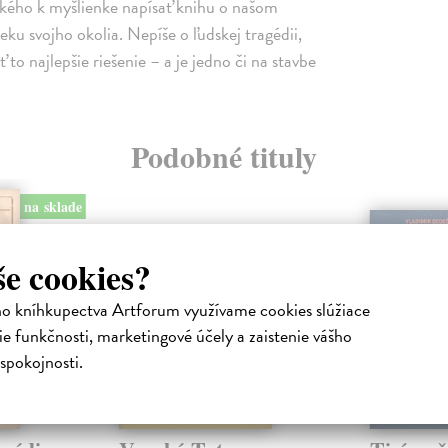
rského k myšlienke napísať knihu o našom
ku svojho okolia. Nepíše o ľudskej tragédii,
ť to najlepšie riešenie – a je jedno či na stavbe
Podobné tituly
na sklade
še cookies?
ho kníhkupectva Artforum využívame cookies slúžiace
e funkčnosti, marketingové účely a zaistenie vášho
spokojnosti.