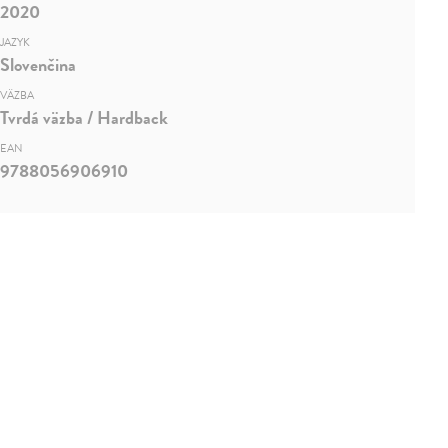
2020
JAZYK
Slovenčina
VÄZBA
Tvrdá väzba / Hardback
EAN
9788056906910