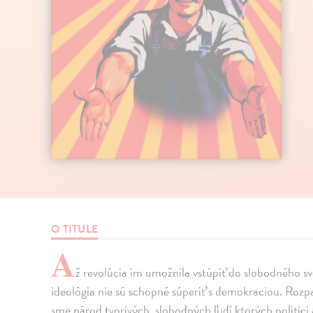
O TITULE
A
ž revolúcia im umožnila vstúpiť do slobodného s
ideológia nie sú schopné súperiť s demokraciou. Rozpa
sme národ tvorivých, slobodných ľudí ktorých politici 