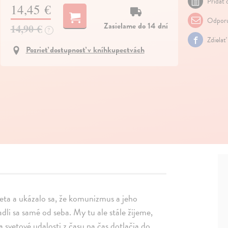
Pridať 
14,45 €
Odporu
Zasielame do 14 dní
14,90 €
?
Zdielať
Pozrieť dostupnosť v kníhkupectvách
veta a ukázalo sa, že komunizmus a jeho
dli sa samé od seba. My tu ale stále žijeme,
a svetové udalosti z času na čas dotlačia do