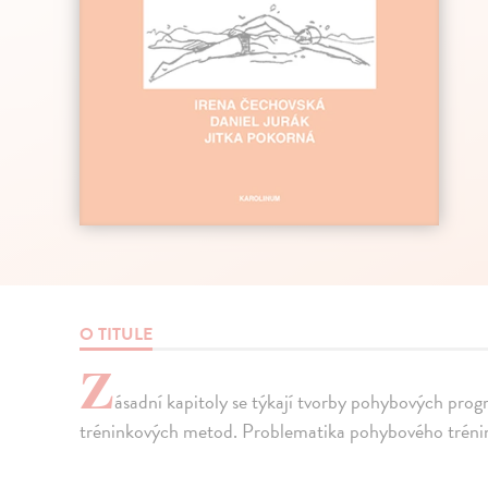
O TITULE
Z
ásadní kapitoly se týkají tvorby pohybových progr
tréninkových metod. Problematika pohybového trénin