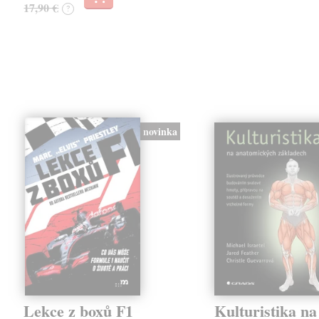
17,90 €
?
novinka
Lekce z boxů F1
Kulturistika na