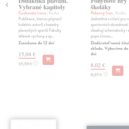
Didaktika plavání.
Pohybové hry
Vybrané kapitoly
školáky
Čechovská Irena
| Kniha
Pokorný Ivan
| Kniha
Publikace, kterou připravil
Jednotlivá cvičení pro r
kolektiv autorů z katedry
sportovních dovedností 
plaveckých sportů Fakulty
obsahují schematický i s
tělesné výchovy a sp...
popis činnos...
Zasielame do 12 dní
Dodávateľ nemá titu
sklade. Vybavíme do 
15,04 €
dní
15,50 €
?
8,02 €
8,27 €
?