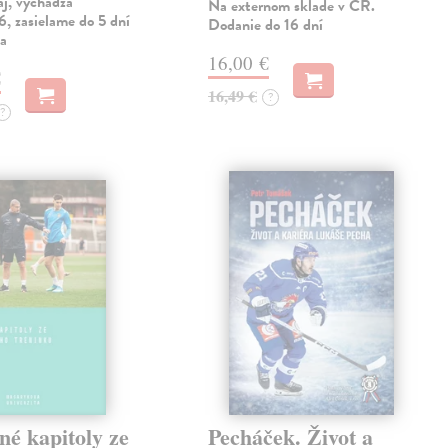
aj, vychádza
Na externom sklade v ČR.
, zasielame do 5 dní
Dodanie do 16 dní
ia
16,00 €
€
16,49 €
?
?
né kapitoly ze
Pecháček. Život a