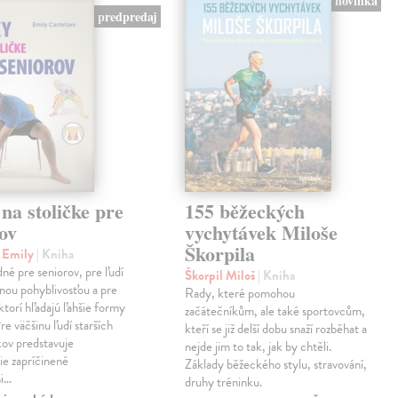
novinka
predpredaj
na stoličke pre
155 běžeckých
ov
vychytávek Miloše
Škorpila
i Emily
| Kniha
né pre seniorov, pre ľudí
Škorpil Miloš
| Kniha
nou pohyblivosťou a pre
Rady, které pomohou
ktorí hľadajú ľahšie formy
začátečníkům, ale také sportovcům,
re väčšinu ľudí starších
kteří se již delší dobu snaží rozběhat a
ov predstavuje
nejde jim to tak, jak by chtěli.
ie zapríčinené
Základy běžeckého stylu, stravování,
mi…
druhy tréninku.