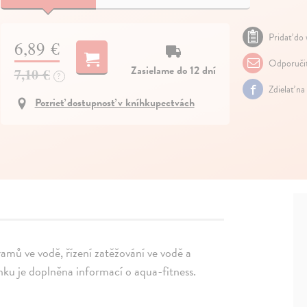
Pridať do 
6,89 €
Odporuči
Zasielame do 12 dní
7,10 €
?
Zdielať na
Pozrieť dostupnosť v kníhkupectvách
amů ve vodě, řízení zatěžování ve vodě a
ku je doplněna informací o aqua-fitness.