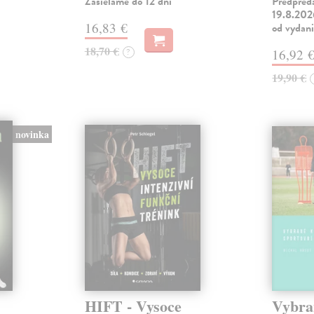
Zasielame do 12 dní
Predpred
19.8.2026
16,83 €
od vydan
18,70 €
?
16,92 
19,90 €
novinka
HIFT - Vysoce
Vybra