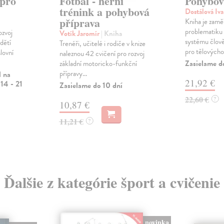
 pro
Fotbal - herní
Pohybov
trénink a pohybová
Dostálová Iv
příprava
Kniha je zamě
problematiku
ozvoj
Votík Jaromír
| Kniha
systému člově
dětí
Trenéři, učitelé i rodiče v knize
pro tělovýcho
lovní
naleznou 42 cvičení pro rozvoj
Zasielame d
základní motoricko-funkční
přípravy...
l na
21,92 €
14 - 21
Zasielame do 10 dní
22,60 €
?
10,87 €
11,21 €
?
Ďalšie z kategórie šport a cvičenie
novinka