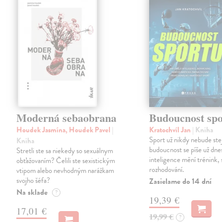
Moderná sebaobrana
Budoucnost spo
Houdek Jasmína, Houdek Pavel
|
Kratochvíl Jan
| Kniha
Sport už nikdy nebude ste
Kniha
budoucnost se píše už dn
Stretli ste sa niekedy so sexuálnym
inteligence mění trénink, 
obťažovaním? Čelili ste sexistickým
rozhodování.
vtipom alebo nevhodným narážkam
svojho šéfa?
Zasielame do 14 dní
Na sklade
?
19,39 €
17,01 €
19,99 €
?