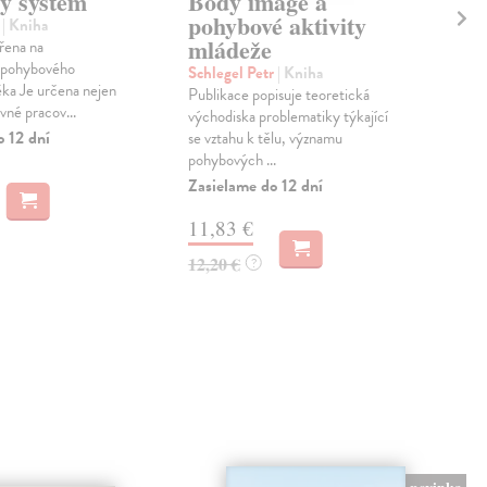
ý systém
Body image a
Po
pohybové aktivity
vě
a
| Kniha
mládeže
řena na
Fle
 pohybového
Sbo
Schlegel Petr
| Kniha
ka Je určena nejen
kona
Publikace popisuje teoretická
vné pracov...
zalo
východiska problematiky týkající
a spo
o 12 dní
se vztahu k tělu, významu
pohybových ...
Zas
Zasielame do 12 dní
17
11,83 €
17,
12,20 €
?