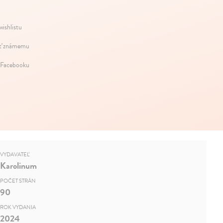
wishlistu
ť známemu
 Facebooku
VYDAVATEĽ
Karolinum
POČET STRÁN
90
ROK VYDANIA
2024