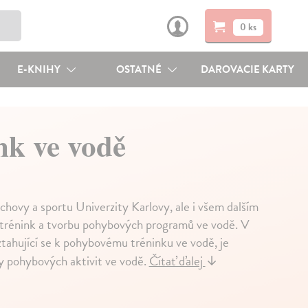
0 ks
E-KNIHY
OSTATNÉ
DAROVACIE KARTY
nk ve vodě
chovy a sportu Univerzity Karlovy, ale i všem dalším
trénink a tvorbu pohybových programů ve vodě. V
ztahující se k pohybovému tréninku ve vodě, je
ty pohybových aktivit ve vodě.
Čítať ďalej
↓