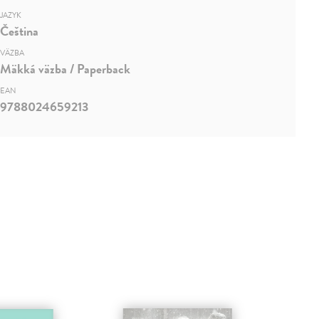
JAZYK
Čeština
VÄZBA
Mäkká väzba / Paperback
EAN
9788024659213