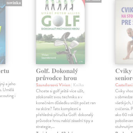
novinka
rtu
Golf. Dokonalý
Cviky 
průvodce hrou
senior
jný a jeho
Saundersová Vivien
| Kniha
Castellan
es. Umělá
Chcete si golf ještě více užít,
Cviky vhod
scouting i
zdokonalit svou techniku a v
s obmedze
konečném důsledku snížit počet ran
všetkých, 
na skóre? Tato komplexní a
cvičenia. P
přehledná příručka Golf: dokonalý
ako 60 rok
průvodce hrou nabízí zásadní tipy a
pobolievan
strategie,…
stuhnutý