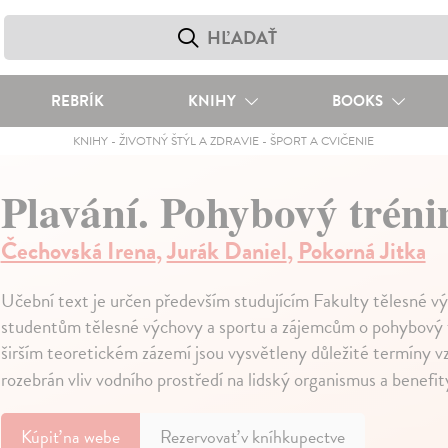
REBRÍK
KNIHY
BOOKS
KNIHY
-
ŽIVOTNÝ ŠTÝL A ZDRAVIE
-
ŠPORT A CVIČENIE
Plavání. Pohybový tréni
Čechovská Irena
,
Jurák Daniel
,
Pokorná Jitka
Učební text je určen především studujícím Fakulty tělesné vý
studentům tělesné výchovy a sportu a zájemcům o pohybový 
širším teoretickém zázemí jsou vysvětleny důležité termíny v
rozebrán vliv vodního prostředí na lidský organismus a benefi
Kúpiť
na webe
Rezervovať v kníhkupectve