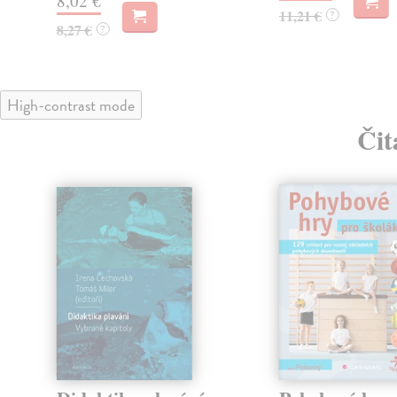
8,02 €
11,21 €
?
8,27 €
?
High-contrast mode
Čit