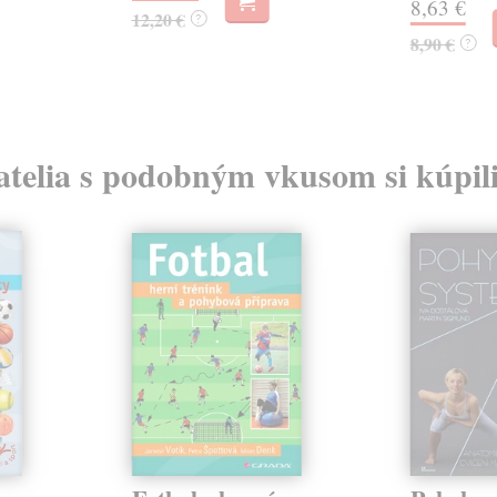
8,63 €
12,20 €
?
8,90 €
?
atelia s podobným vkusom si kúpili