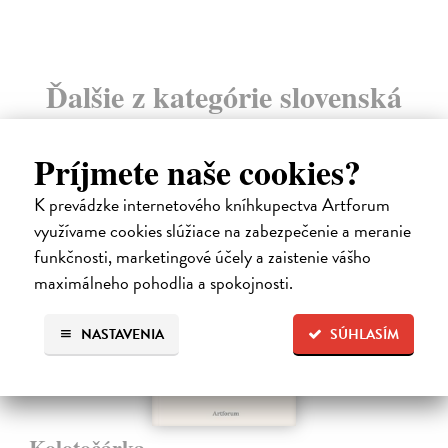
Ďalšie z kategórie slovenská
beletria
Príjmete naše cookies?
na sklade
K prevádzke internetového kníhkupectva Artforum
využívame cookies slúžiace na zabezpečenie a meranie
funkčnosti, marketingové účely a zaistenie vášho
maximálneho pohodlia a spokojnosti.
NASTAVENIA
SÚHLASÍM
Kolotočárka