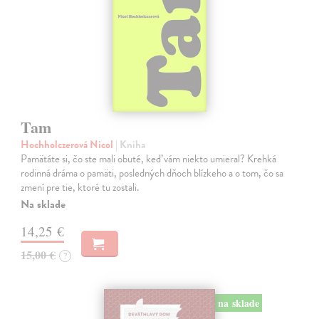
Tam
Hochholczerová Nicol
| Kniha
Pamätáte si, čo ste mali obuté, keď vám niekto umieral? Krehká
rodinná dráma o pamäti, posledných dňoch blízkeho a o tom, čo sa
zmení pre tie, ktoré tu zostali.
Na sklade
14,25 €
15,00 €
?
na sklade