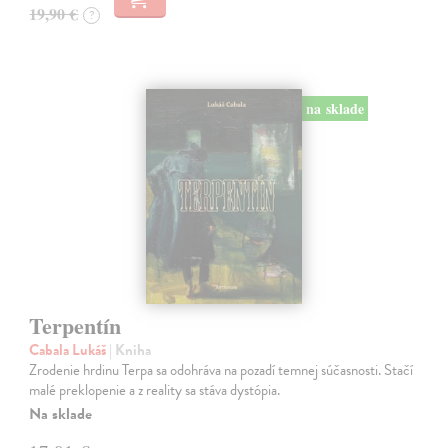
19,90 €
?
na sklade
Terpentín
Cabala Lukáš
| Kniha
Zrodenie hrdinu Terpa sa odohráva na pozadí temnej súčasnosti. Stačí
malé preklopenie a z reality sa stáva dystópia.
Na sklade