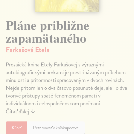
Pláne približne
zapamätaného
Farkašová Etela
Prozaická kniha Etely Farkašovej s výraznými
autobiografickými prvkami je prestrihávaným príbehom
minulosti a prítomnosti spracovaným v dvoch rovinách.
Nejde pritom len o dva časovo posunuté deje, ale i o dva
tvorivé prístupy späté fenoménom pamäti v
individuálnom i celospoločenskom ponímaní.
Čítať ďalej
↓
Kúpiť
Rezervovať v kníhkupectve