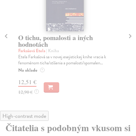
O tichu, pomalosti a iných
S
hodnotách
es
Farkašová Etela
| Kniha
Far
Etela Farkašová sa v novej esejistickej knihe vracia k
Zvä
fenoménom ticha/stíšenia a pomalosti/spomalen...
kto
Na sklade
Do
?
12,51 €
11
12,90 €
11
?
High-contrast mode
Čitatelia s podobným vkusom si