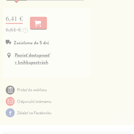
6,41 €
6,61 €
?
Zasielame do 5 dní
Pozrieť dostupnosť
v kníhkupectvách
Pridať do wishlistu
Odporučiť známemu
Zdielať na Facebooku