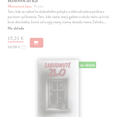
Wernerová Jana
| Kniha
Tam, kde sa radosť zo slobodného pohybu a dobrodružstva prelína s
pocitom vyčlenenia. Tam, kde rastie starý gaštan a okolo neho sa krúti
život dievčatka, ktoré od svojej starej mamy dostalo meno Zelinka.…
Na sklade
15,21 €
16,90 €
?
na sklade