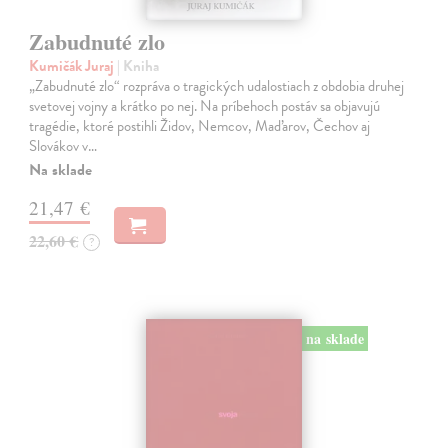
Zabudnuté zlo
Kumičák Juraj
| Kniha
„Zabudnuté zlo“ rozpráva o tragických udalostiach z obdobia druhej
svetovej vojny a krátko po nej. Na príbehoch postáv sa objavujú
tragédie, ktoré postihli Židov, Nemcov, Maďarov, Čechov aj
Slovákov v…
Na sklade
21,47 €
22,60 €
?
na sklade