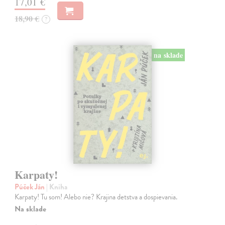
17,01 €
18,90 €
?
na sklade
Karpaty!
Púček Ján
| Kniha
Karpaty! Tu som! Alebo nie? Krajina detstva a dospievania.
Na sklade