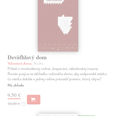
Deväťhlavý dom
Valentová Anna
| Kniha
Príbeh o mnohodetnej rodine, dospievaní, náboženskej traume.
Román pozýva na obhliadku rodinného domu, aby zodpovedal otázku:
čo všetko dokáže o jednej rodine prezradiť priestor, ktorý obýva?
Na sklade
9,50 €
10,00 €
?