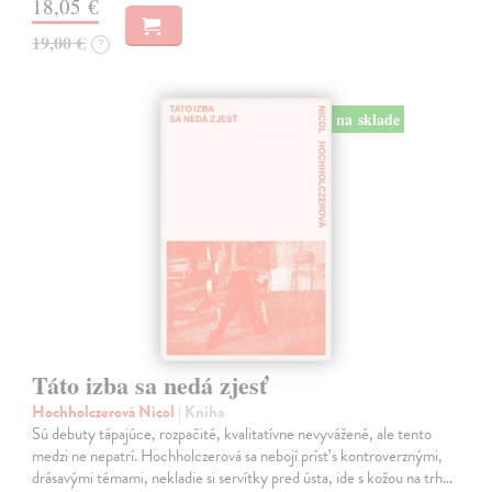
18,05 €
19,00 €
?
na sklade
Táto izba sa nedá zjesť
Hochholczerová Nicol
| Kniha
Sú debuty tápajúce, rozpačité, kvalitatívne nevyvážené, ale tento
medzi ne nepatrí. Hochholczerová sa nebojí prísť s kontroverznými,
drásavými témami, nekladie si servítky pred ústa, ide s kožou na trh…