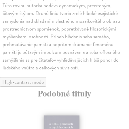
Túto rovinu autorka podáva dynamickým, precíteným,
čítavým štýlom. Druhú líniu tvoria zrelé hlboké esejistické
zamyslenia nad skladaním vlastného mozaikovitého obrazu
prostredníctvom spomienok, popretkávané filozofickými
myšlienkami osobností. Príbeh hľadania seba samého,
prehmatávanie pamäti a popritom skúmanie fenoménu
pamäti je pútavým impulzom poznávania a sebareflexného
zamýšľania sa pre čitateľov vyhľadávajúcich hlbší ponor do
ľudského vnútra a celkových súvislostí.
High-contrast mode
Podobné tituly