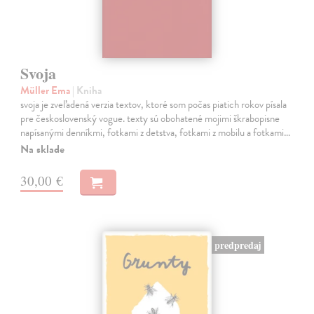
Svoja
Müller Ema
| Kniha
svoja je zveľadená verzia textov, ktoré som počas piatich rokov písala
pre československý vogue. texty sú obohatené mojimi škrabopisne
napísanými denníkmi, fotkami z detstva, fotkami z mobilu a fotkami…
Na sklade
30,00 €
predpredaj