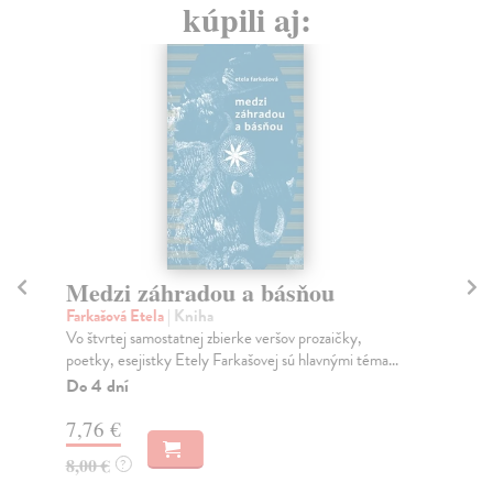
kúpili aj:
Medzi záhradou a básňou
L
Farkašová Etela
| Kniha
Fa
Vo štvrtej samostatnej zbierke veršov prozaičky,
Kaž
poetky, esejistky Etely Farkašovej sú hlavnými téma...
neď
Do 4 dní
Za
7,76 €
12
8,00 €
12
?