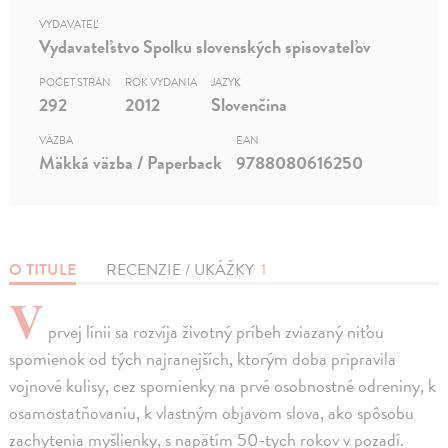
VYDAVATEĽ
Vydavateľstvo Spolku slovenských spisovateľov
POČET STRÁN
ROK VYDANIA
JAZYK
292
2012
Slovenčina
VÄZBA
EAN
Mäkká väzba / Paperback
9788080616250
O TITULE
RECENZIE / UKÁŽKY
1
V
prvej línii sa rozvíja životný príbeh zviazaný niťou
spomienok od tých najranejších, ktorým doba pripravila
vojnové kulisy, cez spomienky na prvé osobnostné odreniny, k
osamostatňovaniu, k vlastným objavom slova, ako spôsobu
zachytenia myšlienky, s napätím 50-tych rokov v pozadí.