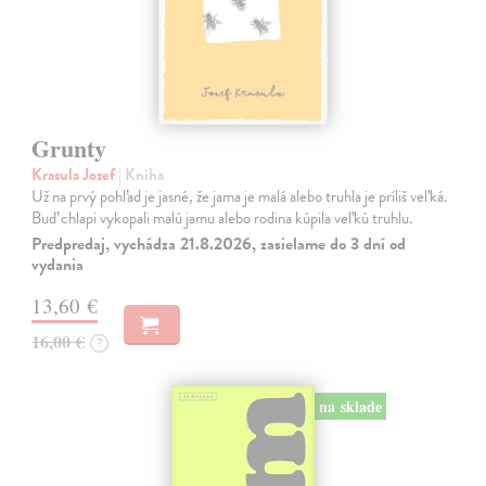
Grunty
Krasula Jozef
| Kniha
Už na prvý pohľad je jasné, že jama je malá alebo truhla je príliš veľká.
Buď chlapi vykopali malú jamu alebo rodina kúpila veľkú truhlu.
Predpredaj, vychádza 21.8.2026, zasielame do 3 dní od
vydania
13,60 €
16,00 €
?
na sklade