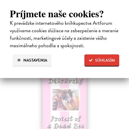
Stano Lajda je súčasný slovenský maliar, ktorý niekoľko rokov
systematicky pracoval na rekonštrukcii ikonickej Poslednej večere,
Príjmete naše cookies?
čo ho inšpirovalo k napísaniu tejto knihy. Odkrýva pred nami silné i
slabé…
K prevádzke internetového kníhkupectva Artforum
Na sklade
?
využívame cookies slúžiace na zabezpečenie a meranie
funkčnosti, marketingové účely a zaistenie vášho
31,92 €
maximálneho pohodlia a spokojnosti.
39,90 €
?
NASTAVENIA
SÚHLASÍM
na sklade