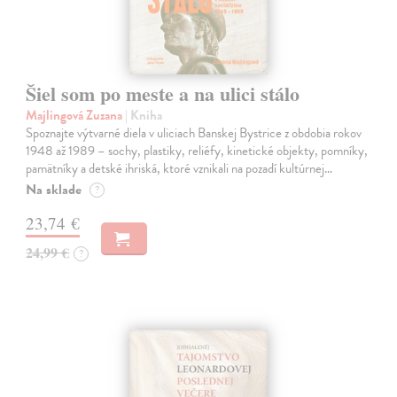
Šiel som po meste a na ulici stálo
Majlingová Zuzana
| Kniha
Spoznajte výtvarné diela v uliciach Banskej Bystrice z obdobia rokov
1948 až 1989 – sochy, plastiky, reliéfy, kinetické objekty, pomníky,
pamätníky a detské ihriská, ktoré vznikali na pozadí kultúrnej…
Na sklade
?
23,74 €
24,99 €
?