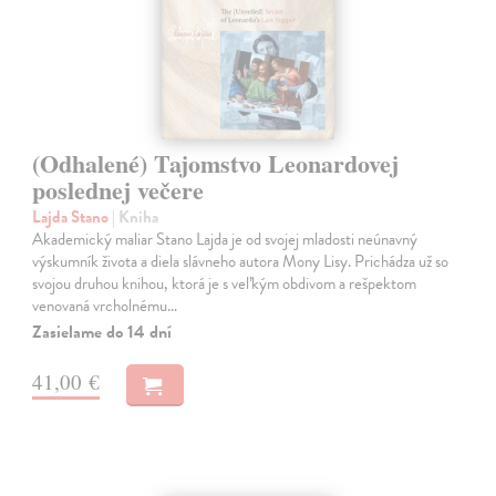
(Odhalené) Tajomstvo Leonardovej
poslednej večere
Lajda Stano
| Kniha
Akademický maliar Stano Lajda je od svojej mladosti neúnavný
výskumník života a diela slávneho autora Mony Lisy. Prichádza už so
svojou druhou knihou, ktorá je s veľkým obdivom a rešpektom
venovaná vrcholnému…
Zasielame do 14 dní
41,00 €