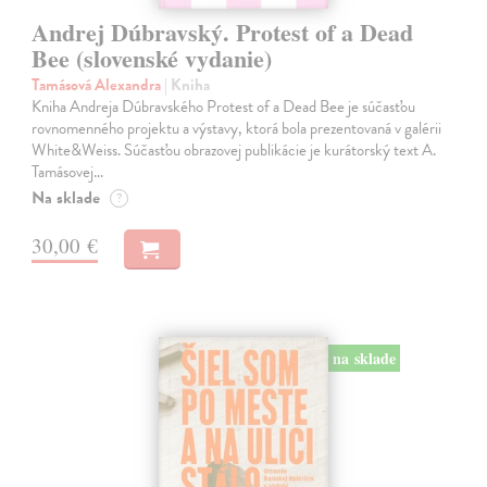
Andrej Dúbravský. Protest of a Dead
Bee (slovenské vydanie)
Tamásová Alexandra
| Kniha
Kniha Andreja Dúbravského Protest of a Dead Bee je súčasťou
rovnomenného projektu a výstavy, ktorá bola prezentovaná v galérii
White&Weiss. Súčasťou obrazovej publikácie je kurátorský text A.
Tamásovej…
Na sklade
?
30,00 €
na sklade