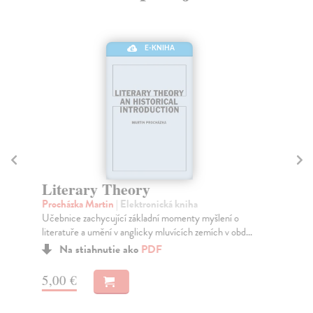
E-KNIHA
K
Fra
Literary Theory
Jem
Procházka Martin
| Elektronická kniha
pod
Učebnice zachycující základní momenty myšlení o
Za
literatuře a umění v anglicky mluvících zemích v obd...
4,
Na stiahnutie ako
PDF
4,
5,00 €