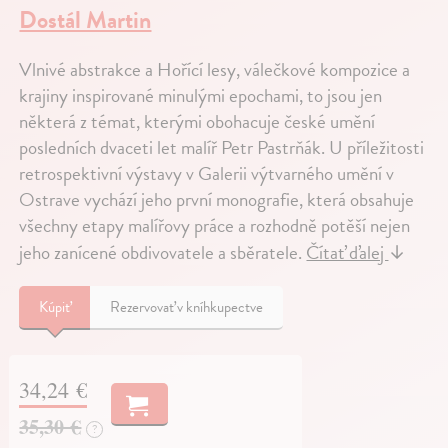
Dostál Martin
Vlnivé abstrakce a Hořící lesy, válečkové kompozice a
krajiny inspirované minulými epochami, to jsou jen
některá z témat, kterými obohacuje české umění
posledních dvaceti let malíř Petr Pastrňák. U příležitosti
retrospektivní výstavy v Galerii výtvarného umění v
Ostrave vychází jeho první monografie, která obsahuje
všechny etapy malířovy práce a rozhodně potěší nejen
jeho zanícené obdivovatele a sběratele.
Čítať ďalej
↓
Kúpiť
Rezervovať v kníhkupectve
34,24 €
35,30 €
?