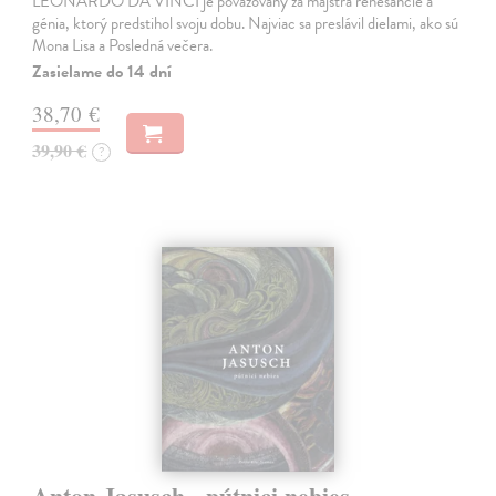
LEONARDO DA VINCI je považovaný za majstra renesancie a
génia, ktorý predstihol svoju dobu. Najviac sa preslávil dielami, ako sú
Mona Lisa a Posledná večera.
Zasielame do 14 dní
38,70 €
39,90 €
?
Anton Jasusch - pútnici nebies