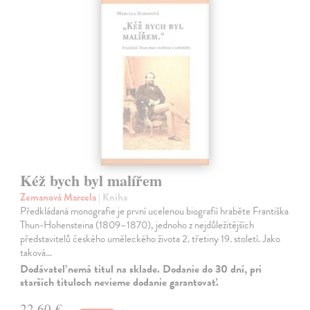
Kéž bych byl malířem
Zemanová Marcela
| Kniha
Předkládaná monografie je první ucelenou biografií hraběte Františka
Thun-Hohensteina (1809–1870), jednoho z nejdůležitějších
představitelů českého uměleckého života 2. třetiny 19. století. Jako
taková…
Dodávateľ nemá titul na sklade. Dodanie do 30 dní, pri
starších tituloch nevieme dodanie garantovať.
22,60 €