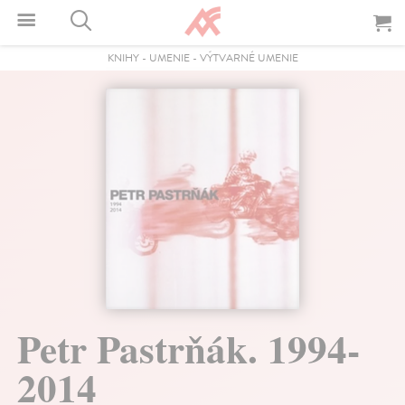
KNIHY
-
UMENIE
-
VÝTVARNÉ UMENIE
Petr Pastrňák. 1994-
2014