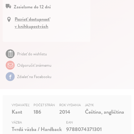
Zasielame do 12 dní
Pozrieť dostupnosť
v kníhkupectvách
Pridať do wishlistu
Odporučiť známemu
Zdielať na Facebooku
VYDAVATEĽ
POČET STRÁN
ROK VYDANIA
JAZYK
Kant
186
2014
Čeština, angličtina
VÄZBA
EAN
Tvrdá väzba / Hardback
9788074371301