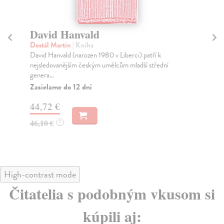
David Hanvald
T
Dostál Martin
| Kniha
Cí
David Hanvald (narozen 1980 v Liberci) patří k
Roz
nejsledovanějším českým umělcům mladší střední
při
genera...
Za
Zasielame do 12 dní
67
44,72 €
70
46,10 €
?
High-contrast mode
Čitatelia s podobným vkusom si
kúpili aj: