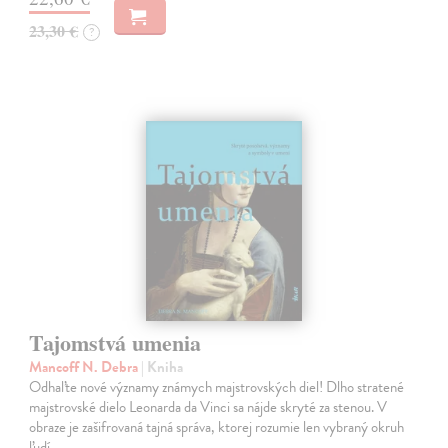
23,30 €
?
Tajomstvá umenia
Mancoff N. Debra
| Kniha
Odhaľte nové významy známych majstrovských diel! Dlho stratené
majstrovské dielo Leonarda da Vinci sa nájde skryté za stenou. V
obraze je zašifrovaná tajná správa, ktorej rozumie len vybraný okruh
ľudí.…