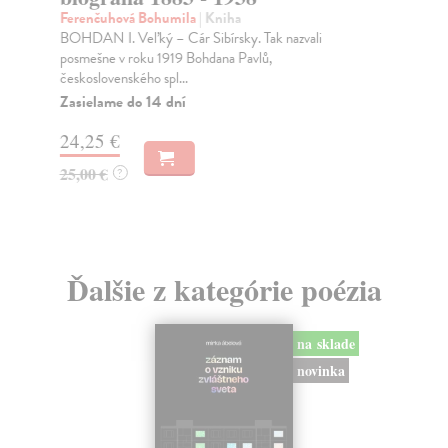
Vyd
Ferenčuhová Bohumila
| Kniha
aka
BOHDAN I. Veľký – Cár Sibírsky. Tak nazvali
Júl
posmešne v roku 1919 Bohdana Pavlů,
československého spl...
Na
Zasielame do 14 dní
16
24,25 €
17
25,00 €
?
Ďalšie z kategórie poézia
na sklade
novinka