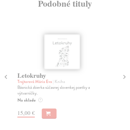
Podobné tituly
Letokruhy
S
Trajterová Mária Eva
| Kniha
Ril
Básnická zbierka súčasnej slovenkej poetky a
Naj
výtvarníčky.
naj
Na sklade
Za
?
8,
15,00 €
8,