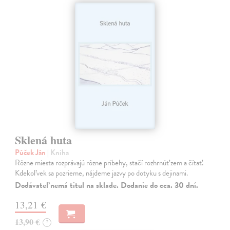
Sklená huta
Púček Ján
| Kniha
Rôzne miesta rozprávajú rôzne príbehy, stačí rozhrnúť zem a čítať.
Kdekoľvek sa pozrieme, nájdeme jazvy po dotyku s dejinami.
Dodávateľ nemá titul na sklade. Dodanie do cca. 30 dní.
13,21 €
13,90 €
?