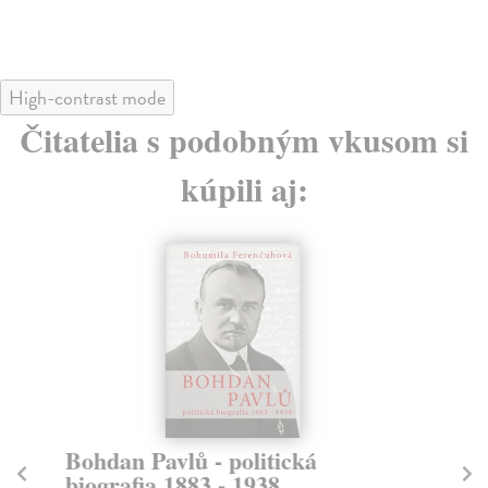
High-contrast mode
Čitatelia s podobným vkusom si
kúpili aj:
Bohdan Pavlů - politická
N
biografia 1883 - 1938
Me