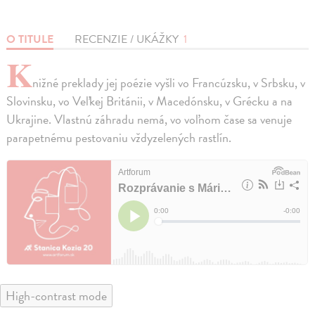
O TITULE
RECENZIE / UKÁŽKY
1
K
nižné preklady jej poézie vyšli vo Francúzsku, v Srbsku, v
Slovinsku, vo Veľkej Británii, v Macedónsku, v Grécku a na
Ukrajine. Vlastnú záhradu nemá, vo voľnom čase sa venuje
parapetnému pestovaniu vždyzelených rastlín.
High-contrast mode