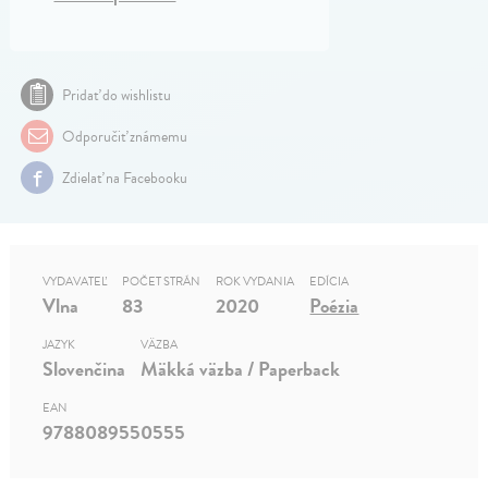
Pridať do wishlistu
Odporučiť známemu
Zdielať na Facebooku
VYDAVATEĽ
POČET STRÁN
ROK VYDANIA
EDÍCIA
Vlna
83
2020
Poézia
JAZYK
VÄZBA
Slovenčina
Mäkká väzba / Paperback
EAN
9788089550555