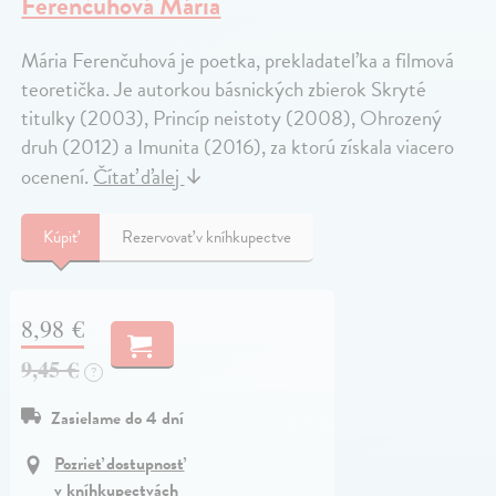
Ferenčuhová Mária
Mária Ferenčuhová je poetka, prekladateľka a filmová
teoretička. Je autorkou básnických zbierok Skryté
titulky (2003), Princíp neistoty (2008), Ohrozený
druh (2012) a Imunita (2016), za ktorú získala viacero
ocenení.
Čítať ďalej
↓
Kúpiť
Rezervovať v kníhkupectve
8,98 €
9,45 €
?
Zasielame do 4 dní
Pozrieť dostupnosť
v kníhkupectvách