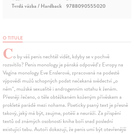
Tvrdá väzba / Hardback
9788090555020
O TITULE
C
o by váš penis nechtěl vidět, kdyby se v pochvě
rozsvítilo? Penis monology je pánská odpověď z Evropy na
Vagína monology Eve Enslerové, zpracovaná na podestě
výpovědí mužů schopných podat nečekaná svědectví „o
něm“, mužské sexualitě i androgenním vztahu k ženám.
Přesněji řečeno, o těle obtěžkaném koženým přívěskem a
prokleté parádě mezi nohama. Poeticky psaný text je přesně
takový, jaký má být, zaujme, potěší a neuráží. Za přispění
textů od známých osobností kniha boří snad poslední
existující tabu. Autoři dokazují, že penis umí být otevřenější