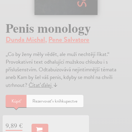
Penis monology
Dunda Michal
,
Pene Salvatore
„Co by ženy měly vědět, ale muži nechtějí říkat.“
Provokativní text odhalující mužskou chloubu i s
příslušenstvím. Odtabuizovává nejintimnější témata
aneb Kam by šel váš penis, kdyby se mohl na chvíli
utrhnout?
Čítať ďalej
↓
Kúpiť
Rezervovať v kníhkupectve
9,89 €