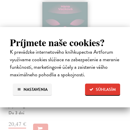
Príjmete naše cookies?
K prevádzke internetového kníhkupectva Artforum
využívame cookies slúžiace na zabezpečenie a meranie
funkčnosti, marketingové účely a zaistenie vášho
maximálneho pohodlia a spokojnosti.
Česká touha
Vacková Hana
| Kniha
Novinářka Hana Vacková pootevírá na základě devatenácti intimních
NASTAVENIA
SÚHLASÍM
zpovědí dveře do českých ložnic. Díky zasazení do širšího kontextu i
komentářům odborníků pochopíte, jak lidskou sexualitu tvoří
psychologické…
Do 3 dní
20,47 €