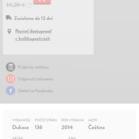
10,20 €
?
Zasielame do 12 dní
Pozrieť dostupnosť
v kníhkupectvách
Pridať do wishlistu
Odporučiť známemu
Zdielať na Facebooku
VYDAVATEĽ
POČET STRÁN
ROK VYDANIA
JAZYK
Dukase
136
2014
Čeština
VÄZBA
EAN