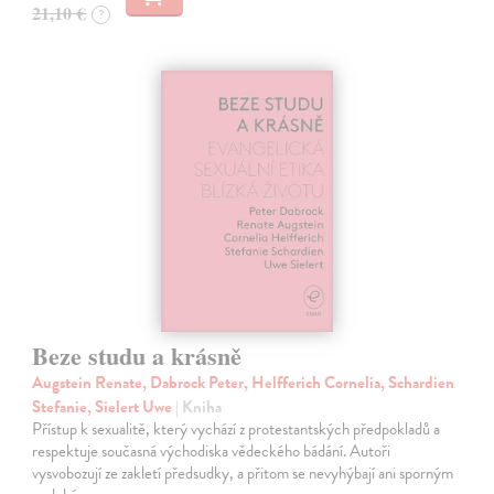
21,10 €
?
Beze studu a krásně
Augstein Renate, Dabrock Peter, Helfferich Cornelia, Schardien
Stefanie, Sielert Uwe
| Kniha
Přístup k sexualitě, který vychází z protestantských předpokladů a
respektuje současná východiska vědeckého bádání. Autoři
vysvobozují ze zakletí předsudky, a přitom se nevyhýbají ani sporným