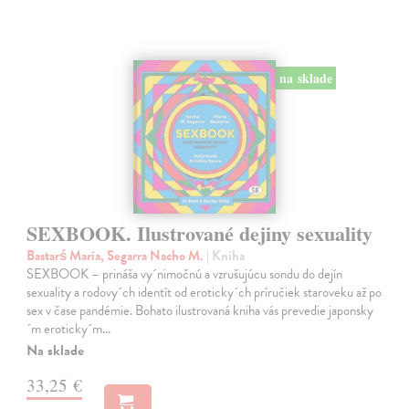
na sklade
SEXBOOK. Ilustrované dejiny sexuality
Bastarś María, Segarra Nacho M.
| Kniha
SEXBOOK – prináša vy´nimočnú a vzrušujúcu sondu do dejín
sexuality a rodovy´ch identít od eroticky´ch príručiek staroveku až po
sex v čase pandémie. Bohato ilustrovaná kniha vás prevedie japonsky
´m eroticky´m…
Na sklade
33,25 €