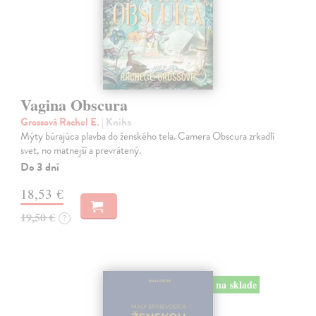
Vagina Obscura
Grossová Rachel E.
| Kniha
Mýty búrajúca plavba do ženského tela. Camera Obscura zrkadlí
svet, no matnejší a prevrátený.
Do 3 dní
18,53 €
19,50 €
?
na sklade