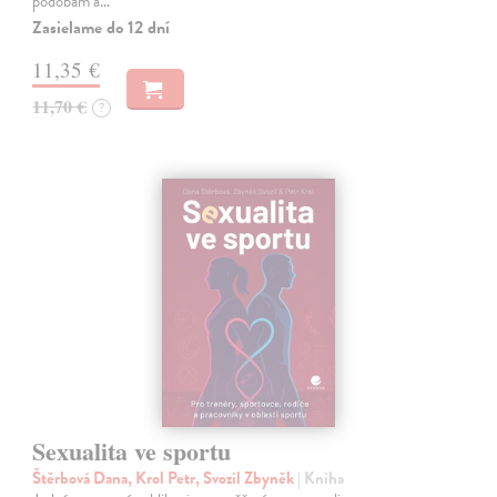
podobám a…
Zasielame do 12 dní
11,35 €
11,70 €
?
Sexualita ve sportu
Štěrbová Dana, Krol Petr, Svozil Zbyněk
| Kniha