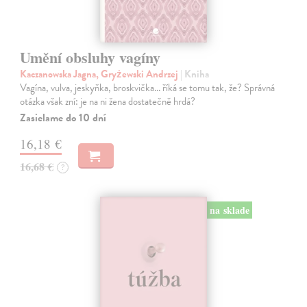
Umění obsluhy vagíny
Kaczanowska Jagna, Gryżewski Andrzej
| Kniha
Vagína, vulva, jeskyňka, broskvička... říká se tomu tak, že? Správná
otázka však zní: je na ni žena dostatečně hrdá?
Zasielame do 10 dní
16,18 €
16,68 €
?
na sklade