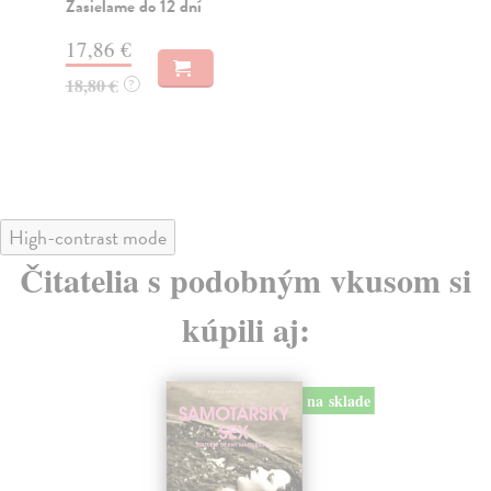
nez
Zasielame do 12 dní
Do
17,86 €
dní
gar
18,80 €
?
11
12
High-contrast mode
Čitatelia s podobným vkusom si
kúpili aj:
na sklade