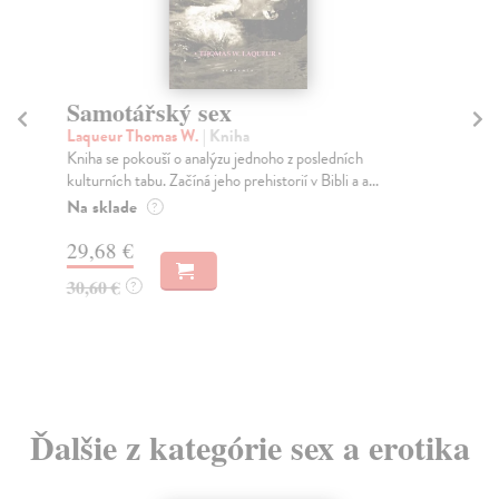
Samotářský sex
P
Laqueur Thomas W.
| Kniha
Lis
Kniha se pokouší o analýzu jednoho z posledních
Sam
kulturních tabu. Začíná jeho prehistorií v Bibli a a...
kam
Na sklade
Za
?
29,68 €
21
30,60 €
23
?
Ďalšie z kategórie sex a erotika