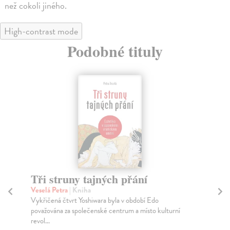
než cokoli jiného.
High-contrast mode
Podobné tituly
Tři struny tajných přání
P
mi
Veselá Petra
| Kniha
Vykřičená čtvrt Yoshiwara byla v období Edo
Od
považována za společenské centrum a místo kulturní
Tat
revol...
pře