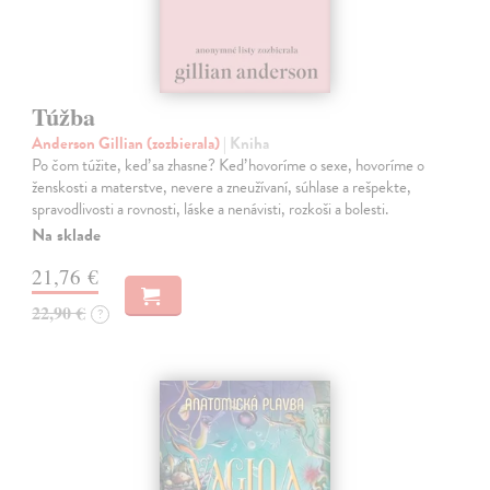
Túžba
Anderson Gillian (zozbierala)
| Kniha
Po čom túžite, keď sa zhasne? Keď hovoríme o sexe, hovoríme o
ženskosti a materstve, nevere a zneužívaní, súhlase a rešpekte,
spravodlivosti a rovnosti, láske a nenávisti, rozkoši a bolesti.
Na sklade
21,76 €
22,90 €
?