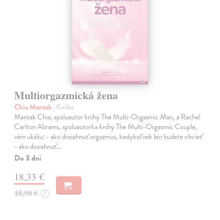
Multiorgazmická žena
Chia Mantak
| Kniha
Mantak Chia, spoluautor knihy The Multi-Orgasmic Man, a Rachel
Carlton Abrams, spoluautorka knihy The Multi-Orgasmic Couple,
vám ukážu: - ako dosiahnuť orgazmus, kedykoľvek len budete chcieť
- ako dosiahnuť…
Do 3 dní
18,33 €
18,90 €
?