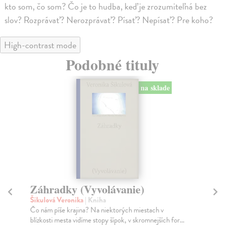
kto som, čo som? Čo je to hudba, keď je zrozumiteľná bez
slov? Rozprávať? Nerozprávať? Písať? Nepísať? Pre koho?
High-contrast mode
Podobné tituly
na sklade
Záhradky (Vyvolávanie)
Ra
Šikulová Veronika
| Kniha
Šik
Čo nám píše krajina? Na niektorých miestach v
Str
blízkosti mesta vidíme stopy šípok, v skromnejších for...
okr