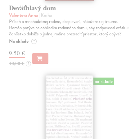
Deväťhlavý dom
Valentová Anna
| Kniha
Príbeh o mnohodetnej rodine, dospievaní, náboženskej traume.
Román pozýva na obhliadku rodinného domu, aby zodpovedal otázku:
čo všetko dokáže o jednej rodine prezradiť priestor, ktorý obýva?
Na sklade
?
9,50 €
10,00 €
?
na sklade