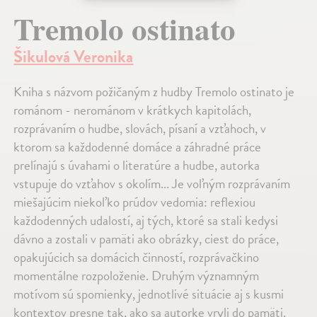
Tremolo ostinato
Šikulová Veronika
Kniha s názvom požičaným z hudby Tremolo ostinato je
románom - nerománom v krátkych kapitolách,
rozprávaním o hudbe, slovách, písaní a vzťahoch, v
ktorom sa každodenné domáce a záhradné práce
prelínajú s úvahami o literatúre a hudbe, autorka
vstupuje do vzťahov s okolím... Je voľným rozprávaním
miešajúcim niekoľko prúdov vedomia: reflexiou
každodenných udalostí, aj tých, ktoré sa stali kedysi
dávno a zostali v pamäti ako obrázky, ciest do práce,
opakujúcich sa domácich činností, rozprávačkino
momentálne rozpoloženie. Druhým významným
motívom sú spomienky, jednotlivé situácie aj s kusmi
kontextov presne tak, ako sa autorke vryli do pamäti.