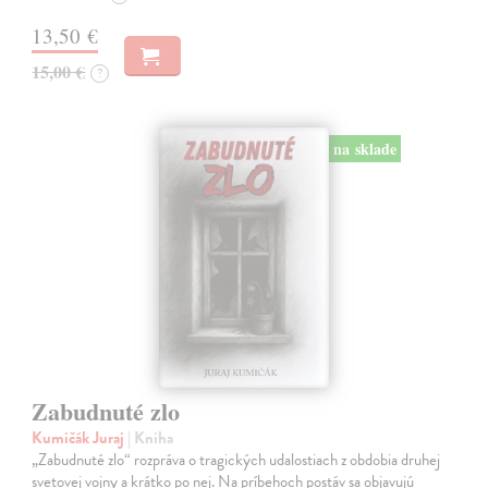
13,50 €
15,00 €
?
na sklade
Zabudnuté zlo
Kumičák Juraj
| Kniha
„Zabudnuté zlo“ rozpráva o tragických udalostiach z obdobia druhej
svetovej vojny a krátko po nej. Na príbehoch postáv sa objavujú