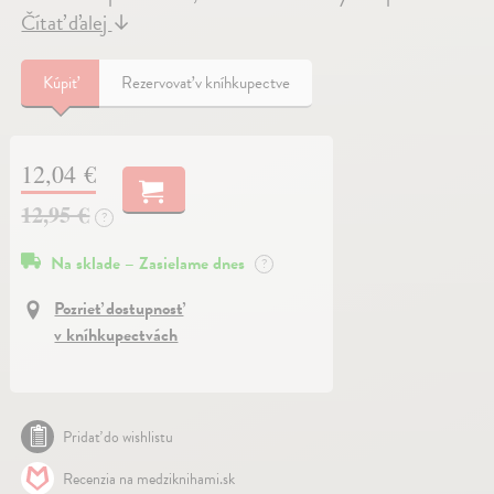
Čítať ďalej
↓
Kúpiť
Rezervovať v kníhkupectve
12,04 €
12,95 €
?
Na sklade – Zasielame dnes
?
Pozrieť dostupnosť
v kníhkupectvách
Pridať do wishlistu
Recenzia na medziknihami.sk