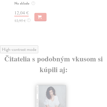
Na sklade
Na
?
12,04 €
11
12,95 €
12
?
High-contrast mode
Čitatelia s podobným vkusom si
kúpili aj: