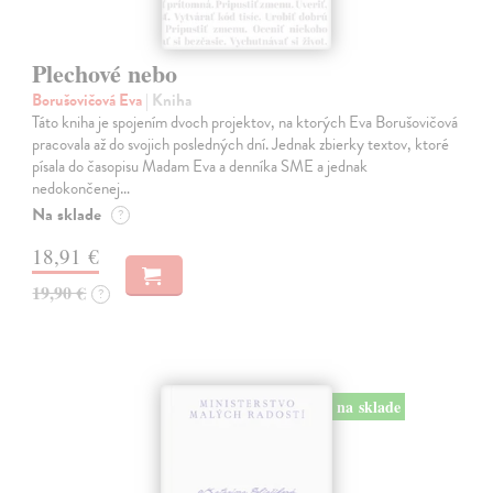
Plechové nebo
Borušovičová Eva
| Kniha
Táto kniha je spojením dvoch projektov, na ktorých Eva Borušovičová
pracovala až do svojich posledných dní. Jednak zbierky textov, ktoré
písala do časopisu Madam Eva a denníka SME a jednak
nedokončenej…
Na sklade
?
18,91 €
19,90 €
?
na sklade