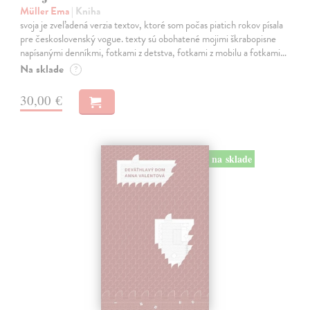
Müller Ema
| Kniha
svoja je zveľadená verzia textov, ktoré som počas piatich rokov písala
pre československý vogue. texty sú obohatené mojimi škrabopisne
napísanými denníkmi, fotkami z detstva, fotkami z mobilu a fotkami…
Na sklade
?
30,00 €
na sklade