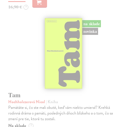
16,90 €
?
na sklade
novinka
Tam
Hochholczerová Nicol
| Kniha
Pamätáte si, čo ste mali obuté, keď vám niekto umieral? Krehká
rodinná dráma o pamäti, posledných dňoch blízkeho a o tom, čo sa
zmení pre tie, ktoré tu zostali.
Na sklade
?