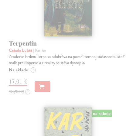
Terpentín
Cabala Lukáš
| Kniha
Zrodenie hrdinu Terpa sa odohráva na pozadí temnej súčasnosti. Stačí
malé preklopenie a z reality sa stáva dystópia.
Na sklade
?
17,01 €
18,90 €
?
na sklade