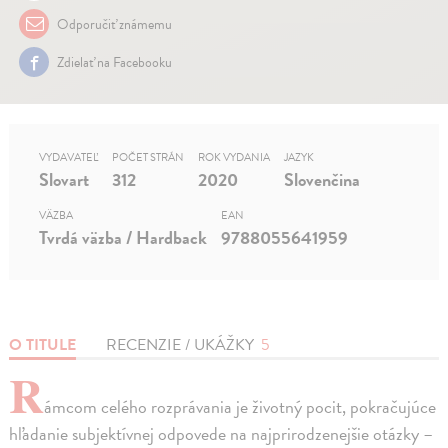
Odporučiť známemu
Zdielať na Facebooku
VYDAVATEĽ
POČET STRÁN
ROK VYDANIA
JAZYK
Slovart
312
2020
Slovenčina
VÄZBA
EAN
Tvrdá väzba / Hardback
9788055641959
O TITULE
RECENZIE / UKÁŽKY
5
R
ámcom celého rozprávania je životný pocit, pokračujúce
hľadanie subjektívnej odpovede na najprirodzenejšie otázky –