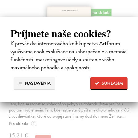
na sklade
Príjmete naše cookies?
K prevádzke internetového kníhkupectva Artforum
využívame cookies slúžiace na zabezpečenie a meranie
funkčnosti, marketingové účely a zaistenie vášho
maximálneho pohodlia a spokojnosti.
NASTAVENIA
SÚHLASÍM
Kolotočárka
Wernerová Jana
| Kniha
Tam, kde sa radosť zo slobodného pohybu a dobrodružstva prelína s
pocitom vyčlenenia. Tam, kde rastie starý gaštan a okolo neho sa krúti
život dievčatka, ktoré od svojej starej mamy dostalo meno Zelinka.…
Na sklade
?
15,21 €