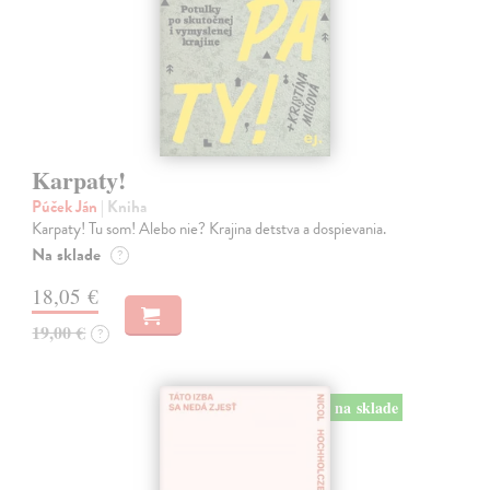
Karpaty!
Púček Ján
| Kniha
Karpaty! Tu som! Alebo nie? Krajina detstva a dospievania.
Na sklade
?
18,05 €
19,00 €
?
na sklade