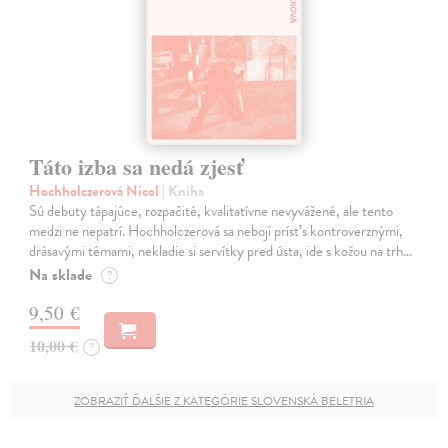
Táto izba sa nedá zjesť
Hochholczerová Nicol
| Kniha
Sú debuty tápajúce, rozpačité, kvalitatívne nevyvážené, ale tento
medzi ne nepatrí. Hochholczerová sa nebojí prísť s kontroverznými,
drásavými témami, nekladie si servítky pred ústa, ide s kožou na trh…
Na sklade
?
9,50 €
10,00 €
?
ZOBRAZIŤ ĎALŠIE Z KATEGÓRIE SLOVENSKÁ BELETRIA