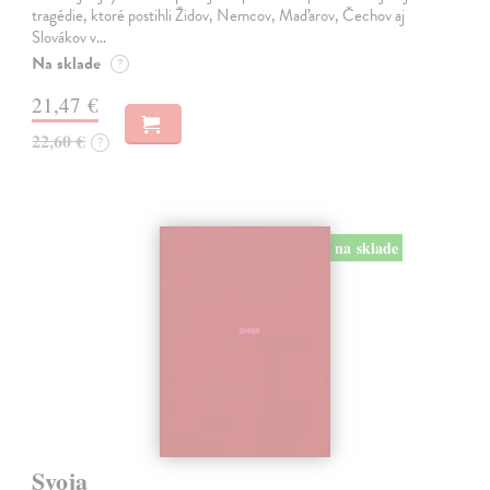
tragédie, ktoré postihli Židov, Nemcov, Maďarov, Čechov aj
Slovákov v…
Na sklade
?
21,47 €
22,60 €
?
na sklade
Svoja