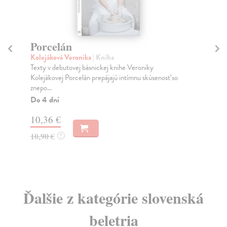
Porcelán
I
Kolejáková Veronika
| Kniha
Si
Texty v debutovej básnickej knihe Veroniky
Roz
Kolejákovej Porcelán prepájajú intímnu skúsenosť so
Par
znepo...
Na
Do 4 dní
13
10,36 €
14
10,90 €
?
Ďalšie z kategórie slovenská
beletria