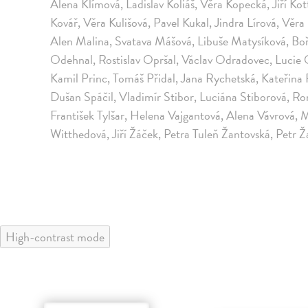
Alena Klímová, Ladislav Koliáš, Věra Kopecká, Jiří Kot
Kovář, Věra Kulišová, Pavel Kukal, Jindra Lírová, Věr
Alen Malina, Svatava Mášová, Libuše Matysíková, Bo
Odehnal, Rostislav Opršal, Václav Odradovec, Lucie 
Kamil Princ, Tomáš Přidal, Jana Rychetská, Kateřina
Dušan Spáčil, Vladimír Stibor, Luciána Stiborová, R
František Tylšar, Helena Vajgantová, Alena Vávrová, 
Witthedová, Jiří Žáček, Petra Tuleň Žantovská, Petr 
High-contrast mode