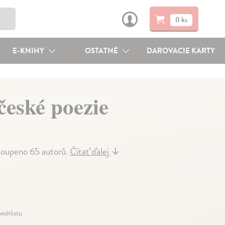
0 ks
E-KNIHY
OSTATNÉ
DAROVACIE KARTY
české poezie
stoupeno 65 autorů.
Čítať ďalej
↓
wishlistu