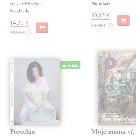
Na sklade
vzniku zvláštneho…
Na sklade
33,85 €
14,31 €
34,90 €
?
15,90 €
?
na sklade
Porcelán
Moje máma ví, 