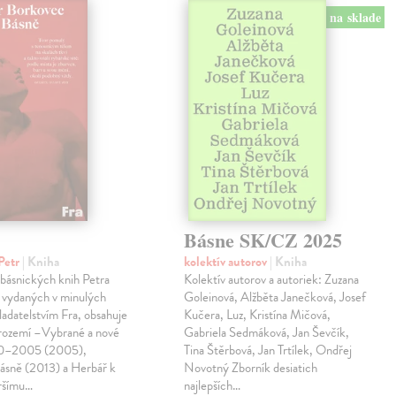
na sklade
Básne SK/CZ 2025
Petr
| Kniha
kolektív autorov
| Kniha
 básnických knih Petra
Kolektív autorov a autoriek: Zuzana
 vydaných v minulých
Goleinová, Alžběta Janečková, Josef
ladatelstvím Fra, obsahuje
Kučera, Luz, Kristína Mičová,
trozemí –Vybrané a nové
Gabriela Sedmáková, Jan Ševčík,
90–2005 (2005),
Tina Štěrbová, Jan Trtílek, Ondřej
básně (2013) a Herbář k
Novotný Zborník desiatich
ršímu…
najlepších…