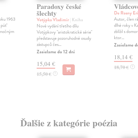
Paradoxy české
Vládcov
šlechty
De Rosny Er
roku 1963
Autor, člen rá
Votýpka Vladimír
| Kniha
 púť
dlhé roky v K
Nové vydání třetího dílu
a nočným
zblížil s dom
Votýpkovy "aristokratické série"
ktor...
představuje pozoruhodné osudy
zástupců čes...
Zasielame d
Zasielame do 12 dní
18,14 €
15,04 €
18,70 €
?
15,50 €
?
Ďalšie z kategórie poézia