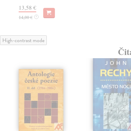
13,58 €
14,00 €
?
High-contrast mode
Čit