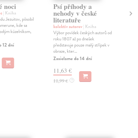
é noci
Psí příhody a
V 
nehody v české
no
ic
| Kniha
literatuře
du Jezuitov, pôsobil
Hla
amerune, kde sa
Zpěv
kolektív autorov
| Kniha
orodým kúzelníkom,
Hla
Výbor povídek českých autorů od
Titz
roku 1807 až po dnešek
okam
o 12 dní
představuje pouze malý střípek v
obraze, kter...
Zas
Zasielame do 14 dní
12
11,63 €
12,
11,99 €
?