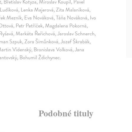
t, Břetislav Kotyza, Miroslav Koupil, Pavel
a Ludíková, Lenka Majerová, Zita Malaníková,
řek Mezník, Eva Nováková, Táňa Nováková, Ivo
Ottová, Petr Petříček, Magdalena Pokorná,
 Ryšavá, Markéta Řeřichová, Jaroslav Schnerch,
oman Szpuk, Zora Šimůnková, Jozef Škrabák,
Martin Vídenský, Bronislava Volková, Jana
Žantovský, Bohumil Ždichynec.
Podobné tituly