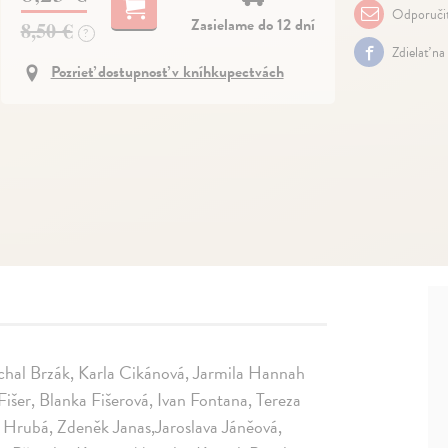
Odporuči
Zasielame do 12 dní
8,50 €
?
Zdielať na
Pozrieť dostupnosť v kníhkupectvách
chal Brzák, Karla Cikánová, Jarmila Hannah
šer, Blanka Fišerová, Ivan Fontana, Tereza
a Hrubá, Zdeněk Janas,Jaroslava Jáněová,