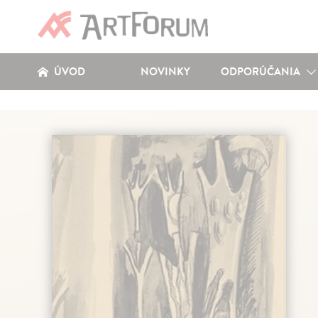
ÚVOD
NOVINKY
ODPORÚČANIA