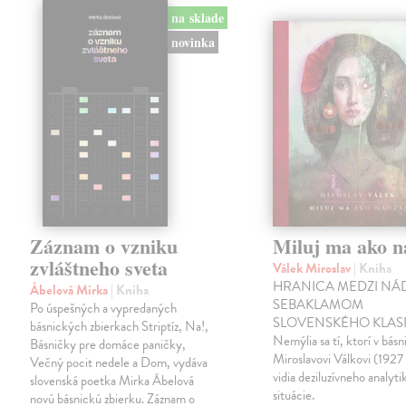
na sklade
novinka
Záznam o vzniku
Miluj ma ako n
zvláštneho sveta
Válek Miroslav
| Kniha
HRANICA MEDZI NÁ
Ábelová Mirka
| Kniha
SEBAKLAMOM
Po úspešných a vypredaných
SLOVENSKÉHO KLASI
básnických zbierkach Striptíz, Na!,
Nemýlia sa tí, ktorí v básn
Básničky pre domáce paničky,
Miroslavovi Válkovi (1927
Večný pocit nedele a Dom, vydáva
vidia deziluzívneho analyti
slovenská poetka Mirka Ábelová
situácie.
novú básnickú zbierku. Záznam o