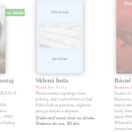
na sklade
aozaj
Sklená huta
Básně
Púček Ján
| Kniha
Borkovec 
DEJOU A
Rôzne miesta rozprávajú rôzne
Soubor tří
príbehy, stačí rozhrnúť zem a čítať.
Borkovce,
KA.
Kdekoľvek sa pozrieme, nájdeme
letech nak
ikovi
jazvy po dotyku s dejinami.
tituly Vni
 – 1991)
básně 19
Dodávateľ nemá titul na sklade.
ka ľudskej
Milostné 
Dodanie do cca. 30 dní.
čemusi ho