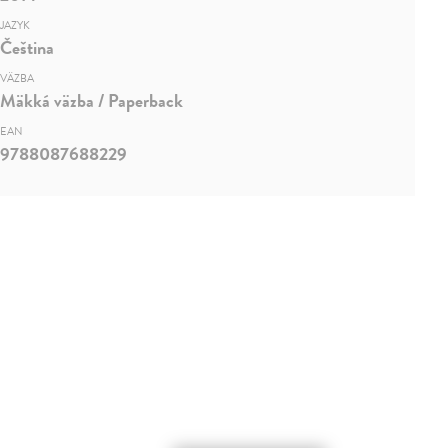
JAZYK
Čeština
VÄZBA
Mäkká väzba / Paperback
EAN
9788087688229