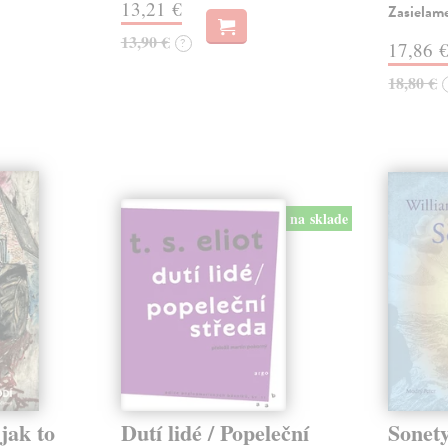
13,21 €
Zasielame
13,90 €
?
17,86 
18,80 €
na sklade
jak to
Dutí lidé / Popeleční
Sonety