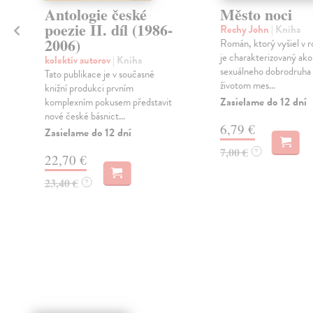
Antologie české
Město noci
poezie II. díl (1986-
Rechy John
| Kniha
2006)
Román, ktorý vyšiel v 
je charakterizovaný ako
kolektív autorov
| Kniha
e
sexuálneho dobrodruh
Tato publikace je v současné
životom mes...
knižní produkci prvním
Zasielame do 12 dní
komplexním pokusem představit
nové české básnict...
6,79 €
Zasielame do 12 dní
7,00 €
?
22,70 €
23,40 €
?