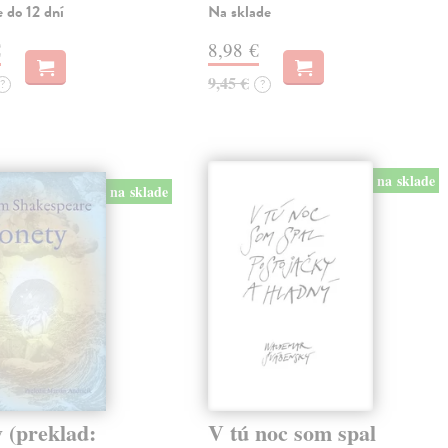
 do 12 dní
Na sklade
€
8,98 €
9,45 €
?
?
na sklade
na sklade
 (preklad:
V tú noc som spal