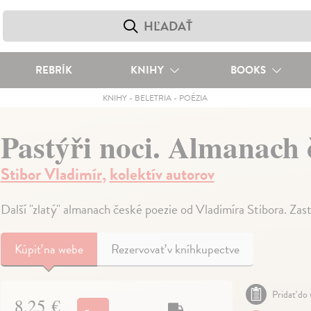
REBRÍK
KNIHY
BOOKS
KNIHY
-
BELETRIA
-
POÉZIA
Pastýři noci. Almanach 
Stibor Vladimír
,
kolektív autorov
Další "zlatý" almanach české poezie od Vladimíra Stibora. Za
Kúpiť
na webe
Rezervovať v kníhkupectve
Pridať do 
8,25 €