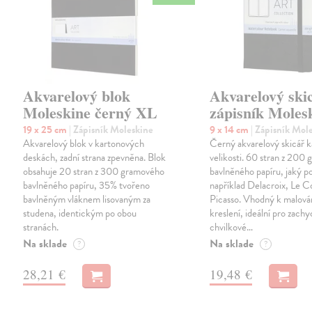
Akvarelový blok
Akvarelový ski
Moleskine černý XL
zápisník Moles
19 x 25 cm
| Zápisník Moleskine
9 x 14 cm
| Zápisník Mol
Akvarelový blok v kartonových
Černý akvarelový skicář k
deskách, zadní strana zpevněna. Blok
velikosti. 60 stran z 200
obsahuje 20 stran z 300 gramového
bavlněného papíru, jaký po
bavlněného papíru, 35% tvořeno
například Delacroix, Le Co
bavlněným vláknem lisovaným za
Picasso. Vhodný k malován
studena, identickým po obou
kreslení, ideální pro zachy
stranách.
chvilkové…
Na sklade
Na sklade
?
?
28,21 €
19,48 €