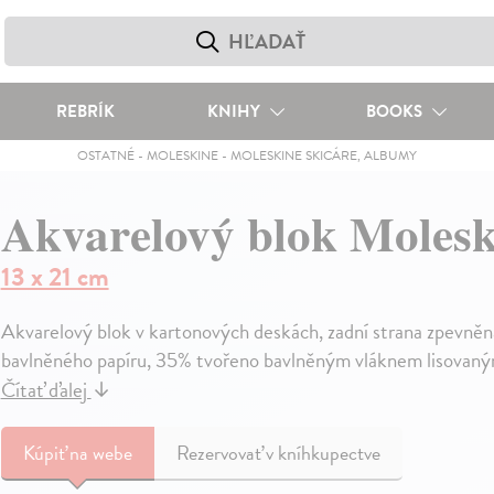
REBRÍK
KNIHY
BOOKS
OSTATNÉ
-
MOLESKINE
-
MOLESKINE SKICÁRE, ALBUMY
Akvarelový blok Molesk
13 x 21 cm
Akvarelový blok v kartonových deskách, zadní strana zpevně
bavlněného papíru, 35% tvořeno bavlněným vláknem lisovaným
Čítať ďalej
↓
Kúpiť
na webe
Rezervovať v kníhkupectve