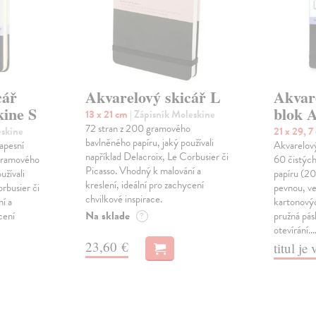
cář
Akvarelový skicář L
Akvar
kine S
blok 
13 x 21 cm
| Zápisník Moleskine
72 stran z 200 gramového
eskine
21 x 29, 
bavlněného papíru, jaký používali
apesní
Akvarelový
například Delacroix, Le Corbusier či
 gramového
60 čistých
Picasso. Vhodný k malování a
užívali
papíru (2
kreslení, ideální pro zachycení
rbusier či
pevnou, ve
chvilkové inspirace.
í a
kartonový
Na sklade
cení
pružná pá
?
otevírání.
23,60 €
titul j