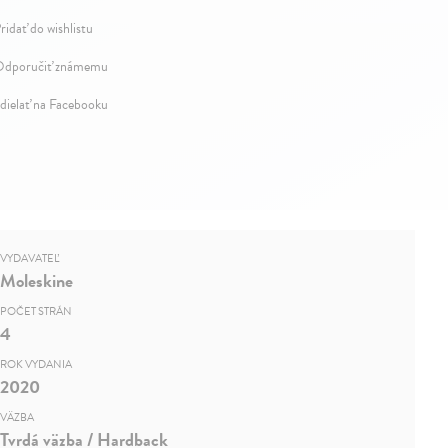
ridať do wishlistu
dporučiť známemu
dielať na Facebooku
VYDAVATEĽ
Moleskine
POČET STRÁN
4
ROK VYDANIA
2020
VÄZBA
Tvrdá väzba / Hardback