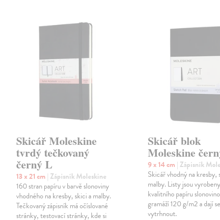
Skicář Moleskine
Skicář blok
tvrdý tečkovaný
Moleskine čern
černý L
9 x 14 cm
| Zápisník Mol
Skicář vhodný na kresby, s
13 x 21 cm
| Zápisník Moleskine
malby. Listy jsou vyrobeny
160 stran papíru v barvě slonoviny
kvalitního papíru slonovin
vhodného na kresby, skici a malby.
gramáží 120 g/m2 a dají s
Tečkovaný zápisník má očíslované
vytrhnout.
stránky, testovací stránky, kde si