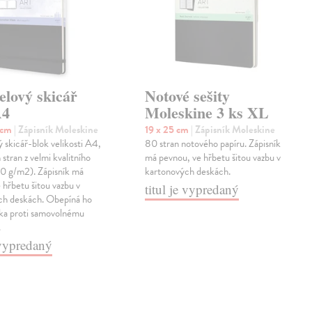
elový skicář
Notové sešity
A4
Moleskine 3 ks XL
7 cm
| Zápisník Moleskine
19 x 25 cm
| Zápisník Moleskine
 skicář-blok velikosti A4,
80 stran notového papíru. Zápisník
 stran z velmi kvalitního
má pevnou, ve hřbetu šitou vazbu v
00 g/m2). Zápisník má
kartonových deskách.
 hřbetu šitou vazbu v
titul je vypredaný
ch deskách. Obepíná ho
ska proti samovolnému
…
e vypredaný