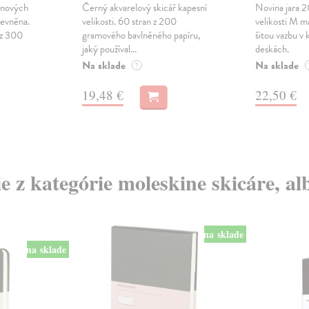
onových
Černý akvarelový skicář kapesní
Novina jara 2
pevněna.
velikosti. 60 stran z 200
velikosti M m
 z 300
gramového bavlněného papíru,
šitou vazbu v
jaký používal...
deskách.
Na sklade
Na sklade
?
19,48 €
22,50 €
ie z kategórie moleskine skicáre, a
na sklade
na sklade