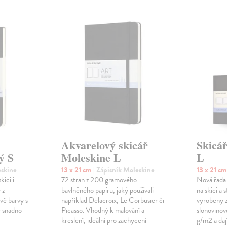
Akvarelový skicář
Skicá
ý S
Moleskine L
L
eskine
13 x 21 cm
| Zápisník Moleskine
13 x 21 c
kici i
72 stran z 200 gramového
Nová řada 
 z
bavlněného papíru, jaký používali
na skici a 
ové barvy s
například Delacroix, Le Corbusier či
vyrobeny z
e snadno
Picasso. Vhodný k malování a
slonovinov
kreslení, ideální pro zachycení
g/m2 a daj