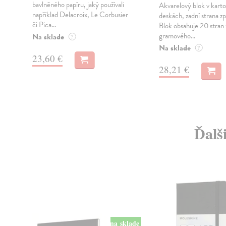
bavlněného papíru, jaký používali
Akvarelový blok v kart
například Delacroix, Le Corbusier
deskách, zadní strana z
m
či Pica...
Blok obsahuje 20 stran
gramového...
Na sklade
?
Na sklade
?
23,60 €
28,21 €
Ďalš
na sklade