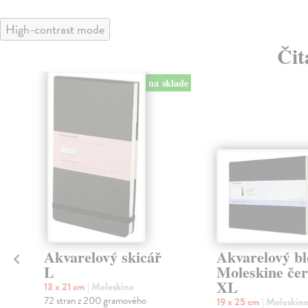
High-contrast mode
Čit
na sklade
klade
Akvarelový skicář
Akvarelový b
L
Moleskine če
XL
13 x 21 cm
| Moleskine
72 stran z 200 gramového
19 x 25 cm
| Moleskin