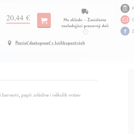
P
20,44 €
Na sklade – Zasielame
O
nasledujúci pracovný deň
Z
?
Pozrieť dostupnosť v kníhkupectvách
barvami, papír zvládne i několik vrstev