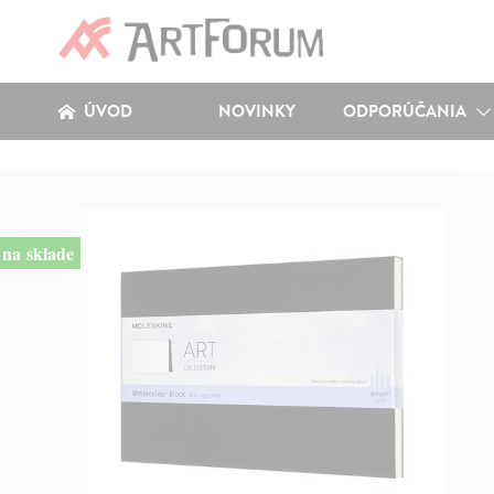
ÚVOD
NOVINKY
ODPORÚČANIA
na sklade