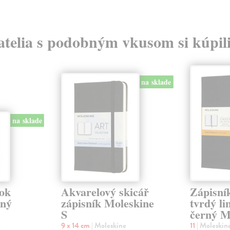
atelia s podobným vkusom si kúpili
na sklade
na sklade
lok
Akvarelový skicář
Zápisní
rný
zápisník Moleskine
tvrdý li
S
černý 
e
9 x 14 cm
| Moleskine
11
| Moleskin