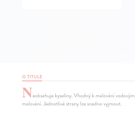
O TITULE
N
eobsahuje kyseliny. Vhodný k malování vodovými 
malování. Jednotlivé strany lze snadno vyjmout.