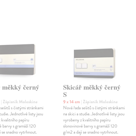
ř měkký černý
Skicář měkký černý
S
m
| Zápisník Moleskine
9 x 14 cm
| Zápisník Moleskine
sešitů s čistými stránkami
Nová řada sešitů s čistými stránkami
studie. Jednotlivé listy jsou
na skici a studie. Jednotlivé listy jsou
 kvalitního papíru
vyrobeny z kvalitního papíru
é barvy s gramáží 120
slonovinové barvy s gramáží 120
í se snadno vytrhnout.
g/m2 a dají se snadno vytrhnout.