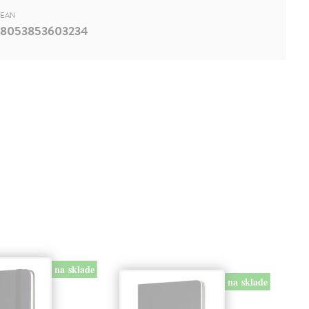
EAN
8053853603234
na sklade
na sklade