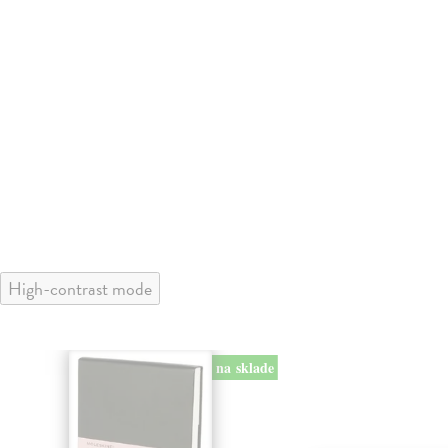
High-contrast mode
na sklade
klade