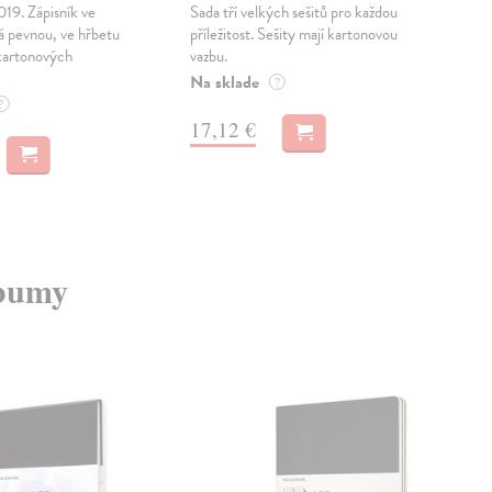
019. Zápisník ve
Sada tří velkých sešitů pro každou
Zápi
á pevnou, ve hřbetu
příležitost. Sešity mají kartonovou
má p
 kartonových
vazbu.
v k
ho p
Na sklade
?
Na 
?
17,12 €
27
lbumy