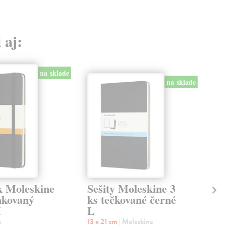
 aj:
na sklade
na sklade
k Moleskine
Sešity Moleskine 3
Zá
nkovaný
ks tečkované černé
Ex
M
L
či
e
13 x 21 cm
| Moleskine
13 