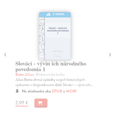
E-KNIHA
E-KNIHA
n ich národného
Chlapci z Dunajskej
Satinský Július
| Elektronická kniha
Uplynulo desať rokov od vydania kníh
ická kniha
"Chlapci z Dunajskej ulice" a "Polstoroč
edky svojich historických
m diele Slováci — vývin ich...
Na stiahnutie ako
EPUB
a
M
ko
EPUB
a
MOBI
7,90 €