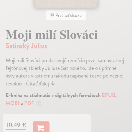
Prečítať ukážku
Moji milí Slováci
Satinský Július
Moji milí Slováci predstavujú reedíciu prvej samostatnej
fejtónovej zbierky Júliusa Satinského. Ide o úprimné
listy autora vlastnému národu napísané tesne po nežnej
revolúcii.
Čítať ďalej
↓
E-kniha na stiahnutie v digitálnych formátoch
EPUB
,
MOBI
a
PDF
?
10,49 €