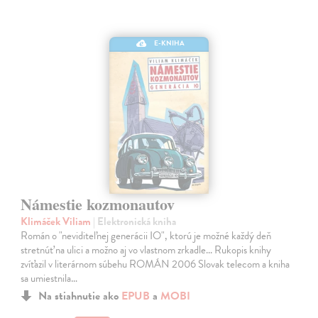
E-KNIHA
Námestie kozmonautov
Klimáček Viliam
| Elektronická kniha
Román o "neviditeľnej generácii IO", ktorú je možné každý deň
stretnúť na ulici a možno aj vo vlastnom zrkadle... Rukopis knihy
zvíťazil v literárnom súbehu ROMÁN 2006 Slovak telecom a kniha
sa umiestnila…
Na stiahnutie ako
EPUB
a
MOBI