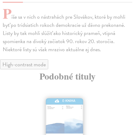
P
íše sa v nich o nástrahách pre Slovákov, ktoré by mohli
byť po tridsiatich rokoch demokracie už dávno prekonané.
Listy by tak mohli slúžiť ako historický prameň, vtipná
spomienka na divoký začiatok 90. rokov 20. storočia.
Niektoré listy sú však mrazivo aktuálne aj dnes.
High-contrast mode
Podobné tituly
E-KNIHA