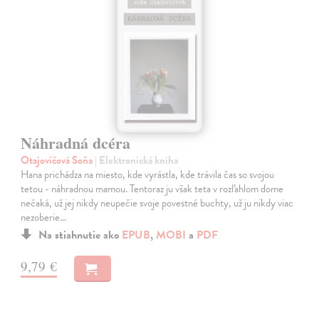
Náhradná dcéra
Otajovičová Soňa
| Elektronická kniha
Hana prichádza na miesto, kde vyrástla, kde trávila čas so svojou
tetou - náhradnou mamou. Tentoraz ju však teta v rozľahlom dome
nečaká, už jej nikdy neupečie svoje povestné buchty, už ju nikdy viac
nezoberie…
Na stiahnutie ako
EPUB
,
MOBI
a
PDF
9,79 €