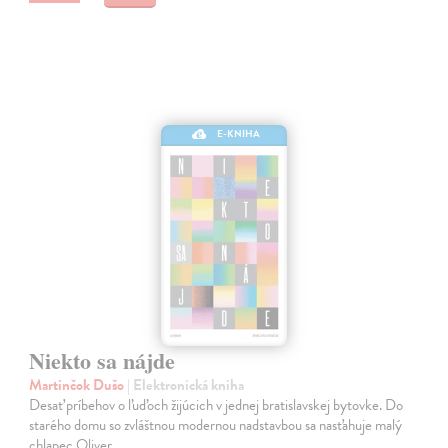
E-KNIHA
Niekto sa nájde
Martinčok Dušo
| Elektronická kniha
Desať príbehov o ľuďoch žijúcich v jednej bratislavskej bytovke. Do
starého domu so zvláštnou modernou nadstavbou sa nasťahuje malý
chlapec Oliver.