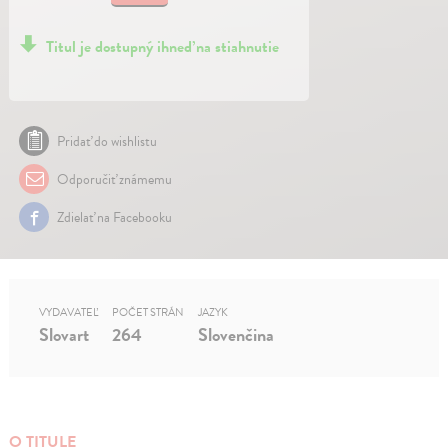
Titul je dostupný ihneď na stiahnutie
Pridať do wishlistu
Odporučiť známemu
Zdielať na Facebooku
VYDAVATEĽ
POČET STRÁN
JAZYK
Slovart
264
Slovenčina
O TITULE