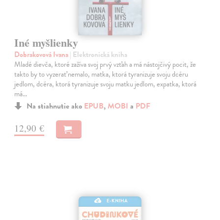
Iné myšlienky
Dobrakovová Ivana
| Elektronická kniha
Mladé dievča, ktoré zažíva svoj prvý vzťah a má nástojčivý pocit, že
takto by to vyzerať nemalo, matka, ktorá tyranizuje svoju dcéru
jedlom, dcéra, ktorá tyranizuje svoju matku jedlom, expatka, ktorá
má…
Na stiahnutie ako
EPUB
,
MOBI
a
PDF
12,90 €
E-KNIHA