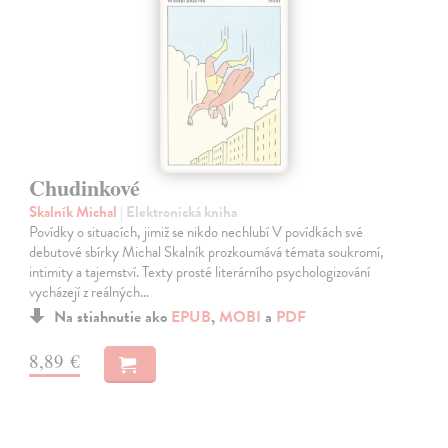
Chudinkové
Skalník Michal
| Elektronická kniha
Povídky o situacích, jimiž se nikdo nechlubí V povídkách své
debutové sbírky Michal Skalník prozkoumává témata soukromí,
intimity a tajemství. Texty prosté literárního psychologizování
vycházejí z reálných…
Na stiahnutie ako
EPUB
,
MOBI
a
PDF
8,89 €