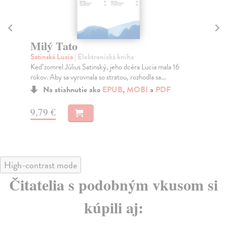
Ktosi je za dverami
Lasica Milan
| Elektronická kniha
6
Výber z najlepších dialógov Lasicu a Satinského,
prepísaných z jednotlivých častí Ktosi je za dveram...
Na stiahnutie ako
PDF
11,99 €
High-contrast mode
Čitatelia s podobným vkusom si
kúpili aj: