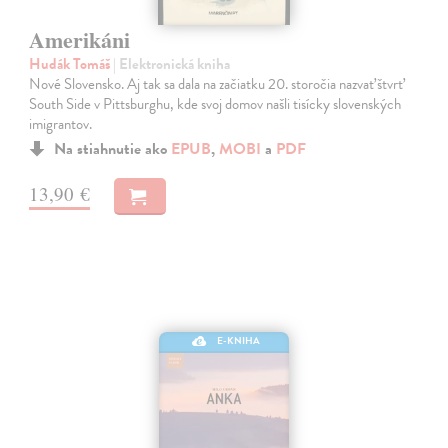
Amerikáni
Hudák Tomáš
| Elektronická kniha
Nové Slovensko. Aj tak sa dala na začiatku 20. storočia nazvať štvrť
South Side v Pittsburghu, kde svoj domov našli tisícky slovenských
imigrantov.
Na stiahnutie ako
EPUB
,
MOBI
a
PDF
13,90 €
E-KNIHA