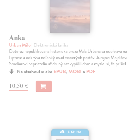
Anka
Urban Milo
| Elektronická kniha
Doteraz nepublikovaná historická próza Mila Urbana sa odohráva na
Liptove a odkrýva neľahký osud viacerých postáv. Jurajovi Majdišovi-
Smoliarovi nepriatelia už druhý raz vypálili dom a myslel si, že prišiel…
Na stiahnutie ako
EPUB
,
MOBI
a
PDF
10,50 €
E-KNIHA