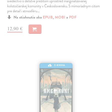
svedectvo o detstve prežitom uprostred marginalizovanej
kolotočiarskej komunity v Československu. S mimoriadnym citom
pre detail i atmosféru…
Na stiahnutie ako
EPUB
,
MOBI
a
PDF
12,90 €
E-KNIHA