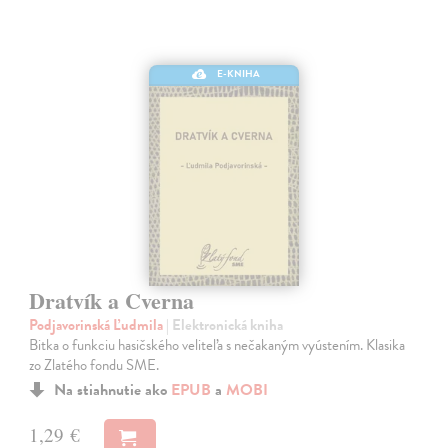
E-KNIHA
Dratvík a Cverna
Podjavorinská Ľudmila
| Elektronická kniha
Bitka o funkciu hasičského veliteľa s nečakaným vyústením. Klasika
zo Zlatého fondu SME.
Na stiahnutie ako
EPUB
a
MOBI
1,29 €