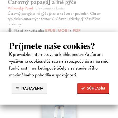
Čarovný papagáj a iné gýče
Vilikovský Pavel
| Elektronická kniha
Čarovný papagáj a iné gýče je zbierka ôsmich poviedok. Okrem
typických autorových textov sú súčasťou zbierky aj iné zvláštne
poviedky.
Na stiahnutie ako
EPUB
,
MOBI
a
PDF
Príjmete naše cookies?
10,49 €
K prevádzke internetového kníhkupectva Artforum
využívame cookies slúžiace na zabezpečenie a meranie
funkčnosti, marketingové účely a zaistenie vášho
maximálneho pohodlia a spokojnosti.
E-KNIHA
NASTAVENIA
SÚHLASÍM