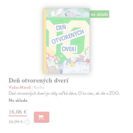
na sklade
Deň otvorených dverí
Vadas Marek
| Kniha
Deň otvorených dverí je vždy veľká sláva. O to viac, ak ide o ZOO.
Na sklade
16,06 €
16,90 €
?