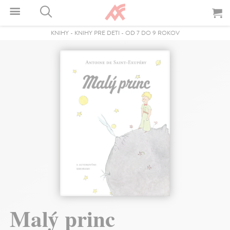
KNIHY
-
KNIHY PRE DETI
-
OD 7 DO 9 ROKOV
Malý princ