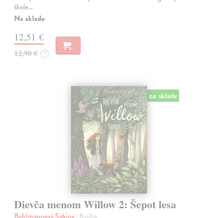
škole…
Na sklade
12,51 €
12,90 €
?
na sklade
Dievča menom Willow 2: Šepot lesa
Bohlmannová Sabine
| Kniha