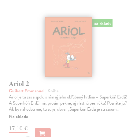
na sklade
Ariol 2
Guibert Emmanuel
| Kniha
Ariol je tu zas a spolu s ním aj jeho obľúbený hrdina – Superkôň Erdži!
A Superkôň Erdži má, prosím pekne, aj vlastnú pesničku! Poznáte ju?
Ak by náhodou nie, tu sú jej slová: „Superkôň Erdži je strážcom…
Na sklade
17,10 €