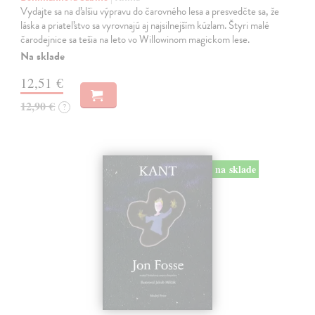
Vydajte sa na ďalšiu výpravu do čarovného lesa a presvedčte sa, že
láska a priateľstvo sa vyrovnajú aj najsilnejším kúzlam. Štyri malé
čarodejnice sa tešia na leto vo Willowinom magickom lese.
Na sklade
12,51 €
12,90 €
?
na sklade