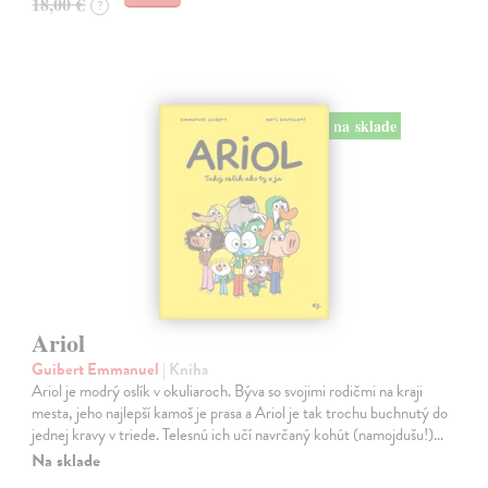
18,00 €
?
na sklade
Ariol
Guibert Emmanuel
| Kniha
Ariol je modrý oslík v okuliaroch. Býva so svojimi rodičmi na kraji
mesta, jeho najlepší kamoš je prasa a Ariol je tak trochu buchnutý do
jednej kravy v triede. Telesnú ich učí navrčaný kohút (namojdušu!)…
Na sklade