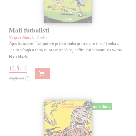
Malí futbalisti
Vešper Marek
| Kniha
Žiješ futbalom? Tak potom je táto kniha presne pre teba! Lenka a
Jakub snívajú o tom, že sa raz stanú najlepšími futbalistami na svete.
Na sklade
12,51 €
12,90 €
?
na sklade