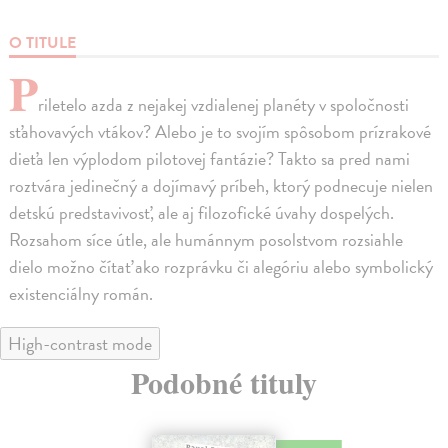
O TITULE
P
riletelo azda z nejakej vzdialenej planéty v spoločnosti
sťahovavých vtákov? Alebo je to svojím spôsobom prízrakové
dieťa len výplodom pilotovej fantázie? Takto sa pred nami
roztvára jedinečný a dojímavý príbeh, ktorý podnecuje nielen
detskú predstavivosť, ale aj filozofické úvahy dospelých.
Rozsahom síce útle, ale humánnym posolstvom rozsiahle
dielo možno čítať ako rozprávku či alegóriu alebo symbolický
existenciálny román.
High-contrast mode
Podobné tituly