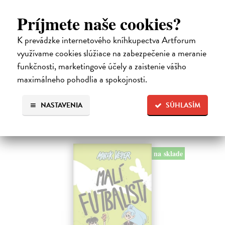
Príjmete naše cookies?
Ariol 4
K prevádzke internetového kníhkupectva Artforum
Guibert Emmanuel
| Kniha
PEŤULA je krásna a ako pekne vonia! Ariol sedí v triede rovno za ňou
využívame cookies slúžiace na zabezpečenie a meranie
a vo svojich myšlienkach ju zasýpa komplimentami. Dokonca si
funkčnosti, marketingové účely a zaistenie vášho
predstavuje, ako jej hovorí, že ju miluje.
maximálneho pohodlia a spokojnosti.
Na sklade
17,10 €
NASTAVENIA
SÚHLASÍM
18,00 €
?
na sklade