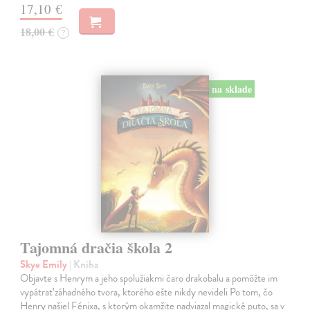
17,10 €
18,00 €
?
na sklade
Tajomná dračia škola 2
Skye Emily
| Kniha
Objavte s Henrym a jeho spolužiakmi čaro drakobalu a pomôžte im
vypátrať záhadného tvora, ktorého ešte nikdy nevideli Po tom, čo
Henry našiel Fénixa, s ktorým okamžite nadviazal magické puto, sa v