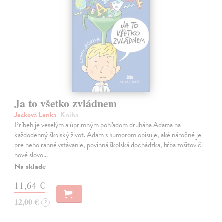
Ja to všetko zvládnem
Jecková Lenka
| Kniha
Príbeh je veselým a úprimným pohľadom druháha Adama na
každodenný školský život. Adam s humorom opisuje, aké náročné je
pre neho ranné vstávanie, povinná školská dochádzka, hŕba zošitov či
nové slovo…
Na sklade
11,64 €
12,00 €
?