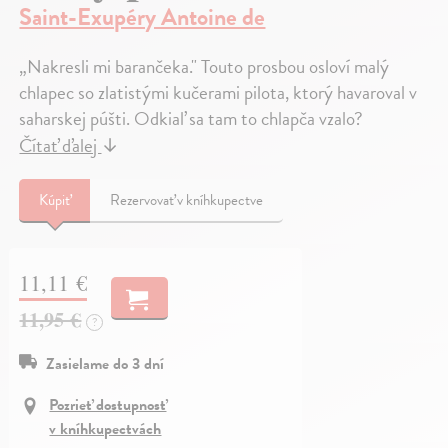
Saint-Exupéry Antoine de
„Nakresli mi barančeka." Touto prosbou osloví malý
chlapec so zlatistými kučerami pilota, ktorý havaroval v
saharskej púšti. Odkiaľ sa tam to chlapča vzalo?
Čítať ďalej
↓
Kúpiť
Rezervovať v kníhkupectve
11,11 €
11,95 €
?
Zasielame do 3 dní
Pozrieť dostupnosť
v kníhkupectvách