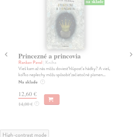
na sklade
Princezné a princovia
Ma
Rankov Pavol
| Kniha
Ve
Vieš kam až nás môžu doviesť hlúposť a hádky? A vieš,
Žij
koľko neplechy môžu spôsobiť začiatočné písmen...
teb
Na sklade
Na
?
12,60 €
12
14,00 €
12
?
High-contrast mode