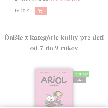
17
Na stiahnutie ako
EPUB
,
MOBI
a
PDF
17
16,20 €
Ďalšie z kategórie knihy pre deti
od 7 do 9 rokov
na sklade
novinka