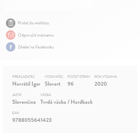
Pridať do wishlistu
Odporučiť známemu
Zdielať na Facebooku
PREKLADATEĽ
VYDAVATEĽ
POČET STRÁN
ROK VYDANIA
Navrátil Igor
Slovart
96
2020
JAZYK
VÄZBA
Slovenčina
Tvrdá väzba / Hardback
EAN
9788055641423