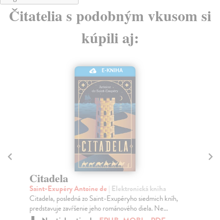
Čitatelia s podobným vkusom si
kúpili aj:
E-KNIHA
Ma
Ha
Citadela
Aho
Saint-Exupéry Antoine de
| Elektronická kniha
dob
Citadela, posledná zo Saint-Exupéryho siedmich kníh,
Na
predstavuje zavŕšenie jeho románového diela. Ne...