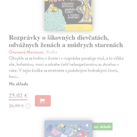
Rozprávky o šikovných dievčatách,
odvážnych ženách a múdrych starenách
Oravcová Marianna
| Kniha
Obvykle sa za hrdinu v živote i v rozprávke považuje muž, a to vďaka
sile, bohatstvu, moci a odvahe čeliť nebezpečenstvu so zbraňou v
ruke. V tejto knižke sa stretnete s podobnými hrdinskými činmi,
hoci…
Na sklade
25,02 €
26,90 €
?
na sklade