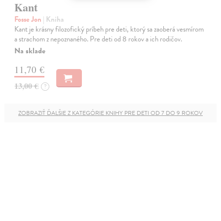
Kant
Fosse Jon
| Kniha
Kant je krásny filozofický príbeh pre deti, ktorý sa zaoberá vesmírom
a strachom z nepoznaného. Pre deti od 8 rokov a ich rodičov.
Na sklade
11,70 €
13,00 €
?
ZOBRAZIŤ ĎALŠIE Z KATEGÓRIE KNIHY PRE DETI OD 7 DO 9 ROKOV