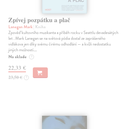
Zpívej pozpátku a plač
Lanegan Mark
| Kniha
Zpověď kultovního muzikanta a příběh rocku v Seattlu devadesátých
let . Mark Lanegan se na světová pódia dostal ze zaprášeného
vidlákova jen díky svému čirému odhodlání — a kvůli nedostatku
jiných možností.…
Na sklade
?
22,33 €
23,50 €
?