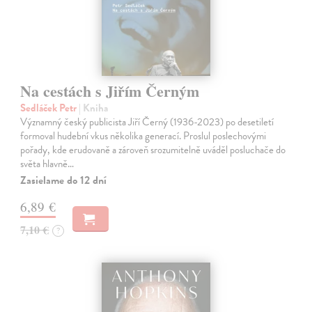
Na cestách s Jiřím Černým
Sedláček Petr
| Kniha
Významný český publicista Jiří Černý (1936-2023) po desetiletí
formoval hudební vkus několika generací. Proslul poslechovými
pořady, kde erudovaně a zároveň srozumitelně uváděl posluchače do
světa hlavně…
Zasielame do 12 dní
6,89 €
7,10 €
?