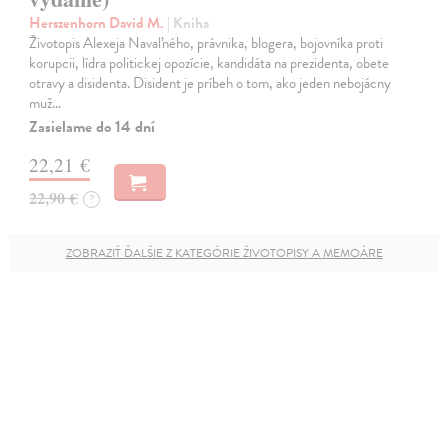
Herszenhorn David M.
| Kniha
Životopis Alexeja Navaľného, právnika, blogera, bojovníka proti
korupcii, lídra politickej opozície, kandidáta na prezidenta, obete
otravy a disidenta. Disident je príbeh o tom, ako jeden nebojácny
muž…
Zasielame do 14 dní
22,21 €
22,90 €
?
ZOBRAZIŤ ĎALŠIE Z KATEGÓRIE ŽIVOTOPISY A MEMOÁRE