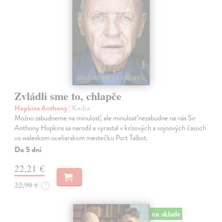
Zvládli sme to, chlapče
Hopkins Anthony
| Kniha
Možno zabudneme na minulosť, ale minulosť nezabudne na nás Sir
Anthony Hopkins sa narodil a vyrastal v krízových a vojnových časoch
vo waleskom oceliarskom mestečku Port Talbot.
Do 5 dní
22,21 €
22,90 €
?
na sklade