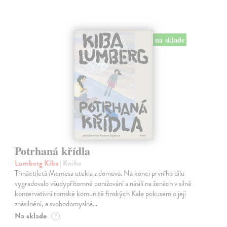
na sklade
Potrhaná křídla
Lumberg Kiba
| Kniha
Třináctiletá Memesa utekla z domova. Na konci prvního dílu
vygradovalo všudypřítomné ponižování a násilí na ženách v silně
konzervativní romské komunitě finských Kale pokusem o její
znásilnění, a svobodomyslná…
Na sklade
?