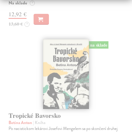
Na sklade
?
12,92 €
13,60 €
?
na sklade
Tropické Bavorsko
Betina Anton
| Kniha
Po nacistickom lekárovi Josefovi Mengelem sa po skončení druhej