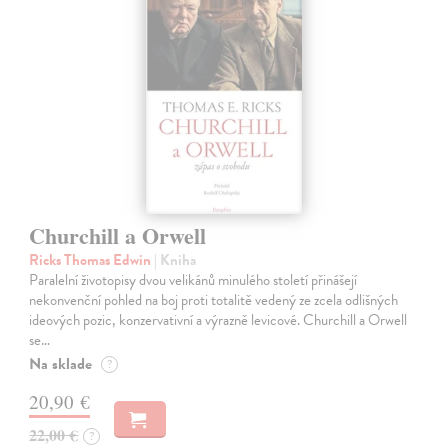
Churchill a Orwell
Ricks Thomas Edwin
| Kniha
Paralelní životopisy dvou velikánů minulého století přinášejí
nekonvenční pohled na boj proti totalitě vedený ze zcela odlišných
ideových pozic, konzervativní a výrazně levicové. Churchill a Orwell
se…
Na sklade
?
20,90 €
22,00 €
?