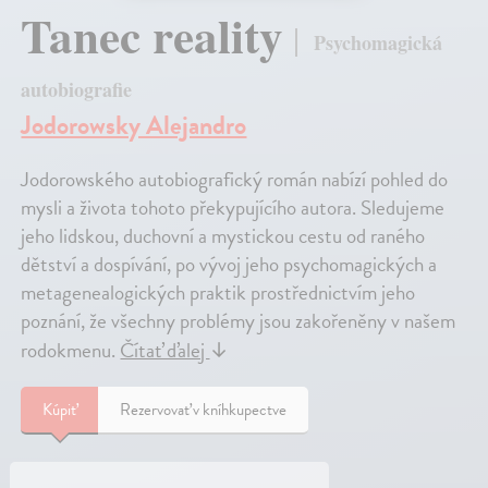
Tanec reality
Psychomagická
autobiografie
Jodorowsky Alejandro
Jodorowského autobiografický román nabízí pohled do
mysli a života tohoto překypujícího autora. Sledujeme
jeho lidskou, duchovní a mystickou cestu od raného
dětství a dospívání, po vývoj jeho psychomagických a
metagenealogických praktik prostřednictvím jeho
poznání, že všechny problémy jsou zakořeněny v našem
rodokmenu.
Čítať ďalej
↓
Kúpiť
Rezervovať v kníhkupectve