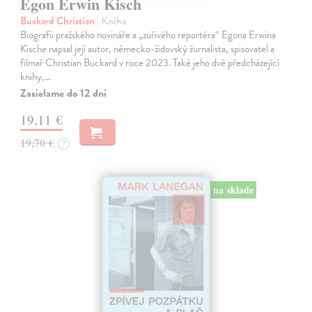
Egon Erwin Kisch
Buckard Christian
| Kniha
Biografii pražského novináře a „zuřivého reportéra“ Egona Erwina
Kische napsal její autor, německo-židovský žurnalista, spisovatel a
filmař Christian Buckard v roce 2023. Také jeho dvě předcházející
knihy,…
Zasielame do 12 dní
19,11 €
19,70 €
?
na sklade