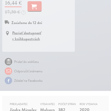
16,44 €
17,30 €
?
Zasielame do 12 dní
Pozrieť dostupnosť
v kníhkupectvách
Pridať do wishlistu
Odporučiť známemu
Zdielať na Facebooku
PREKLADATEĽ
VYDAVATEĽ
POČET STRÁN
ROK VYDANIA
Jindra Miroslav
Malvern
382
2020