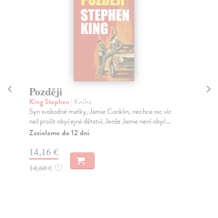
Později
S
King Stephen
| Kniha
Tic
Syn svobodné matky, Jamie Conklin, nechce nic víc
Jed
než prožít obyčejné dětství. Jenže Jamie není obyč...
půs
Zasielame do 12 dní
Za
14,16 €
10
14,60 €
10
?