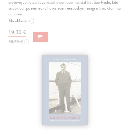
svetovej vojny zľahla zem. Jeho domovom sa stal štát Sao Paulo, kde
sa obklopil po nemecky hovoriacimi európskymi imigrantmi, ktorí mu
ochotne…
Na sklade
?
19,30 €
20,32 €
?