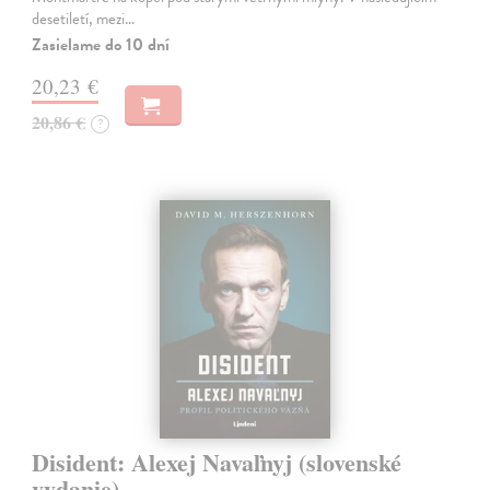
desetiletí, mezi…
Zasielame do 10 dní
20,23 €
20,86 €
?
Disident: Alexej Navaľnyj (slovenské
vydanie)