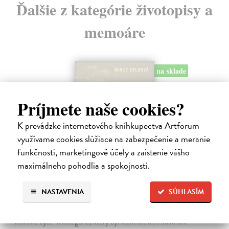
Ďalšie z kategórie životopisy a
memoáre
na sklade
Príjmete naše cookies?
K prevádzke internetového kníhkupectva Artforum
využívame cookies slúžiace na zabezpečenie a meranie
funkčnosti, marketingové účely a zaistenie vášho
maximálneho pohodlia a spokojnosti.
Táňa / Praha 3 / Žižkov
NASTAVENIA
SÚHLASÍM
Zelbová Marie
| Kniha
Nikdy jsme nebyli úplně standardní žižkovská rodina. Vítejte v
mámině bytě 4. kategorie, který byl všem otevřen dokořán.