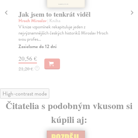
Jak jsem to tenkrát viděl
Sn
zá
Hroch Miroslav
| Kniha
V knize vzpomínek rekapituluje jeden z
Bo
nejvýznamnějších českých historiků Miroslav Hroch
Dal
svou profes...
obs
Zasielame do 12 dní
Za
20,56 €
15
21,20 €
?
16
High-contrast mode
Čitatelia s podobným vkusom si
kúpili aj: