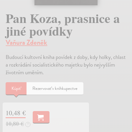
Pan Koza, prasnice a
jiné povídky
Vaňura Zdeněk
Budoucí kultovní kniha povídek z doby, kdy holky, chlast
a rozkrádání socialistického majetku bylo nejvyšším
životním uměním.
Kúpiť
Rezervovať v kníhkupectve
10,48 €
10,80 €
?