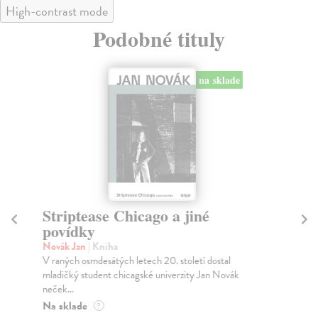
High-contrast mode
Podobné tituly
na sklade
Striptease Chicago a jiné
Fi
povídky
Fis
Taj
Novák Jan
| Kniha
tra
V raných osmdesátých letech 20. století dostal
mladičký student chicagské univerzity Jan Novák
Za
neček...
13
Na sklade
?