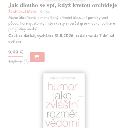
Jak dlouho se spí, když kvetou orchideje
Škrdlíková Marie
| Kniha
Marie Škrdlíková je mimořádný přírodní úkaz. Její povídky voní
půdou, kořeny, stonky, listy i květy a rozrůstají se v louku, po které
putují stíny mraků.
Čaká sa dotlač, vychádza 31.8.2026, zasielame do 7 dní od
dotlače
9,99 €
10,30 €
?