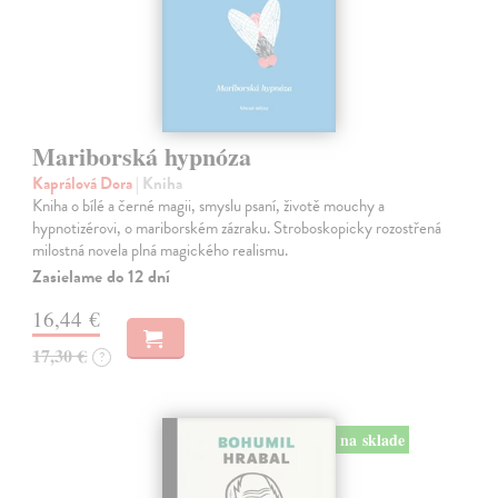
Mariborská hypnóza
Kaprálová Dora
| Kniha
Kniha o bílé a černé magii, smyslu psaní, životě mouchy a
hypnotizérovi, o mariborském zázraku. Stroboskopicky rozostřená
milostná novela plná magického realismu.
Zasielame do 12 dní
16,44 €
17,30 €
?
na sklade