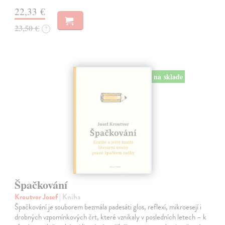
22,33 €
23,50 €
?
na sklade
Špačkování
Kroutvor Josef
| Kniha
Špačkování je souborem bezmála padesáti glos, reflexí, mikroesejí i
drobných vzpomínkových črt, které vznikaly v posledních letech – k