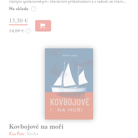
různým společenským i literárním příležitostem a z radosti ze čtení…
Na sklade
?
13,30 €
14,00 €
?
Kovbojové na moři
Kos Petr
| Kniha