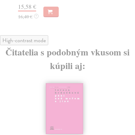
14
15,58 €
16,40 €
?
High-contrast mode
Čitatelia s podobným vkusom si
kúpili aj: