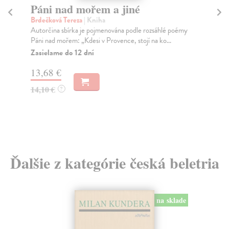
Páni nad mořem a jiné
Brdečková Tereza
| Kniha
Sp
Autorčina sbírka je pojmenována podle rozsáhlé poémy
Ši
Páni nad mořem: „Kdesi v Provence, stojí na ko...
Výb
Zasielame do 12 dní
Šim
13,68 €
14,10 €
?
3,
Ďalšie z kategórie česká beletria
na sklade