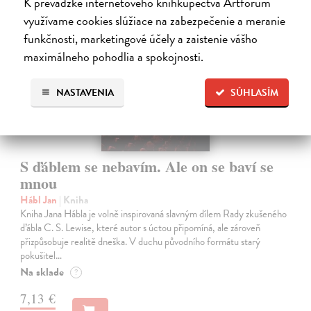
K prevádzke internetového kníhkupectva Artforum
na sklade
využívame cookies slúžiace na zabezpečenie a meranie
funkčnosti, marketingové účely a zaistenie vášho
maximálneho pohodlia a spokojnosti.
NASTAVENIA
SÚHLASÍM
S ďáblem se nebavím. Ale on se baví se
mnou
Hábl Jan
| Kniha
Kniha Jana Hábla je volně inspirovaná slavným dílem Rady zkušeného
ďábla C. S. Lewise, které autor s úctou připomíná, ale zároveň
přizpůsobuje realitě dneška. V duchu původního formátu starý
pokušitel…
Na sklade
?
7,13 €