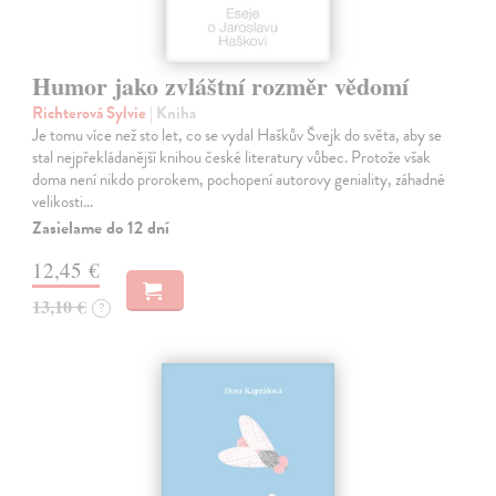
Humor jako zvláštní rozměr vědomí
Richterová Sylvie
| Kniha
Je tomu více než sto let, co se vydal Haškův Švejk do světa, aby se
stal nejpřekládanější knihou české literatury vůbec. Protože však
doma není nikdo prorokem, pochopení autorovy geniality, záhadné
velikosti…
Zasielame do 12 dní
12,45 €
13,10 €
?