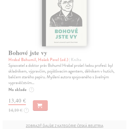
Bohové jste vy
Hrabal Bohumil, Hošek Pavel (ed.)
| Kniha
Spisovatel a doktor práv Bohumil Hrabal prošel řadou profesí: byl
skladníkem, výpravčím, pojišťovacím agentem, dělníkem v hutích,
baličem starého papíru. Myšlení autora spojovaného s živelným
vypravěčstvím…
Na sklade
?
13,40 €
14,10 €
?
ZOBRAZIŤ ĎALŠIE Z KATEGÓRIE ČESKÁ BELETRIA