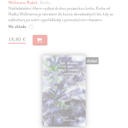
Wollmann Radek
| Kniha
Nakladatelství Alarm vydává druhou prozaickou knihu. Kniha od
Radka Wollmanna je návratem do konce devadesátých let, kdy se
subkultury po svém vypořádávaly s porevolučním chaosem.
Na sklade
?
18,80 €
dotlač