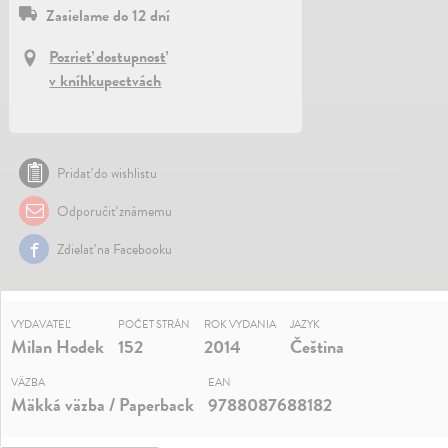
Zasielame do 12 dní
Pozrieť dostupnosť
v kníhkupectvách
Pridať do wishlistu
Odporučiť známemu
Zdielať na Facebooku
VYDAVATEĽ
POČET STRÁN
ROK VYDANIA
JAZYK
Milan Hodek
152
2014
Čeština
VÄZBA
EAN
Mäkká väzba / Paperback
9788087688182