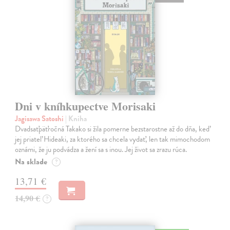
Dni v kníhkupectve Morisaki
Jagisawa Satoshi
| Kniha
Dvadsaťpäťročná Takako si žila pomerne bezstarostne až do dňa, keď
jej priateľ Hideaki, za ktorého sa chcela vydať, len tak mimochodom
oznámi, že ju podvádza a žení sa s inou. Jej život sa zrazu rúca.
Na sklade
?
13,71 €
14,90 €
?