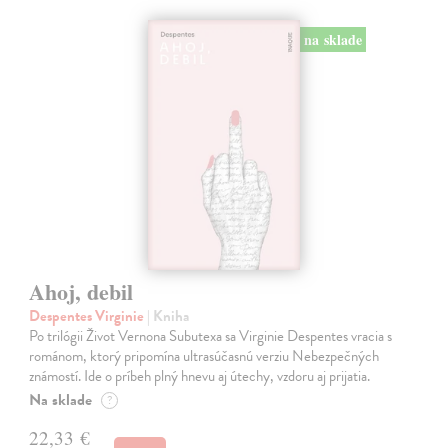
na sklade
Ahoj, debil
Despentes Virginie
| Kniha
Po trilógii Život Vernona Subutexa sa Virginie Despentes vracia s
románom, ktorý pripomína ultrasúčasnú verziu Nebezpečných
známostí. Ide o príbeh plný hnevu aj útechy, vzdoru aj prijatia.
Na sklade
?
22,33 €