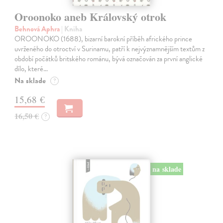
Oroonoko aneb Královský otrok
Behnová Aphra
| Kniha
OROONOKO (1688), bizarní barokní příběh afrického prince
uvrženého do otroctví v Surinamu, patří k nejvýznamnějším textům z
období počátků britského románu, bývá označován za první anglické
dílo, které…
Na sklade
?
15,68 €
16,50 €
?
na sklade