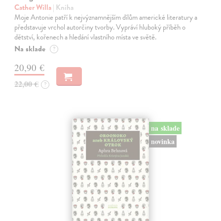
Cather Willa
| Kniha
Moje Antonie patří k nejvýznamnějším dílům americké literatury a
představuje vrchol autorčiny tvorby. Vypráví hluboký příběh o
dětství, kořenech a hledání vlastního místa ve světě.
Na sklade
?
20,90 €
22,00 €
?
na sklade
novinka