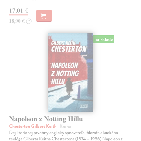
17,01 €
18,90 €
?
na sklade
Napoleon z Notting Hillu
Chesterton Gilbert Keith
| Kniha
Dej literárnej prvotiny anglický spisovateľa, filozofa a laického
teológa Gilberta Keitha Chestertona (1874 – 1936) Napoleon z