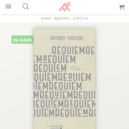
KNIHY
-
BELETRIA
-
SVETOVÁ
na sklade