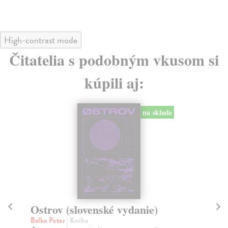
High-contrast mode
Čitatelia s podobným vkusom si
kúpili aj:
na sklade
Ostrov (slovenské vydanie)
17
Balko Peter
| Kniha
Nat