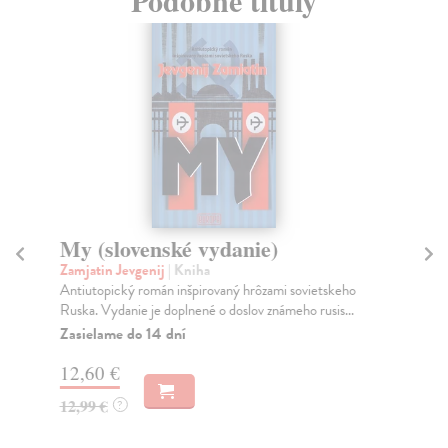
My (slovenské vydanie)
19
Zamjatin Jevgenij
| Kniha
Or
Antiutopický román inšpirovaný hrôzami sovietskeho
Let
Ruska. Vydanie je doplnené o doslov známeho rusis...
jeh
Zasielame do 14 dní
Na
12,60 €
16
12,99 €
16
?