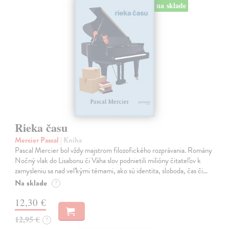
na sklade
Rieka času
Mercier Pascal
| Kniha
Pascal Mercier bol vždy majstrom filozofického rozprávania. Romány
Nočný vlak do Lisabonu či Váha slov podnietili milióny čitateľov k
zamysleniu sa nad veľkými témami, ako sú identita, sloboda, čas či…
Na sklade
?
12,30 €
12,95 €
?