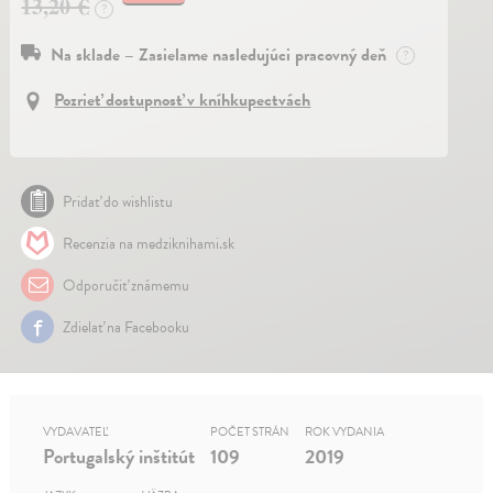
13,20 €
?
Na sklade – Zasielame nasledujúci pracovný deň
?
Pozrieť dostupnosť v kníhkupectvách
Pridať do wishlistu
Recenzia na medziknihami.sk
Odporučiť známemu
Zdielať na Facebooku
VYDAVATEĽ
POČET STRÁN
ROK VYDANIA
Portugalský inštitút
109
2019