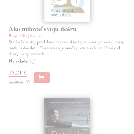
Ako milovať svoju dcéru
Blum Hila
| Kniha
Staršia žena stojí pred domom a cez okno tajne pozoruje rodinu: otca,
matku a dve deti. Díva sa na svoje vnučky, ktoré kvôli odlúčeniu od
dcéry nikdy nestretla.
Na sklade
?
15,21 €
16,90 €
?