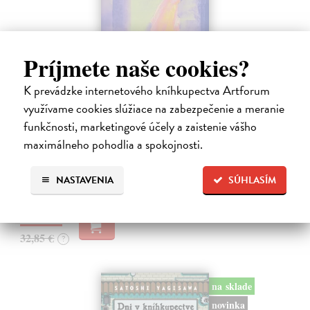
Príjmete naše cookies?
K prevádzke internetového kníhkupectva Artforum
Město a jeho nejisté zdi
využívame cookies slúžiace na zabezpečenie a meranie
Murakami Haruki
| Kniha
funkčnosti, marketingové účely a zaistenie vášho
Ty jsi to byla, kdo mi vyprávěl o tom městě. Město a jeho nejisté zdi –
maximálneho pohodlia a spokojnosti.
dlouho očekávaný román Harukiho Murakamiho volně navazuje na
autorovu starší novelu z roku 1980 a tematicky se prolíná s jeho
kultovním…
NASTAVENIA
SÚHLASÍM
Na sklade
?
30,22 €
32,85 €
?
na sklade
novinka