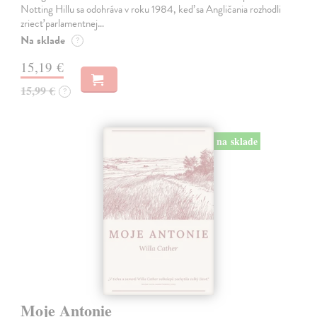
Notting Hillu sa odohráva v roku 1984, keď sa Angličania rozhodli
zriecť parlamentnej…
Na sklade
?
15,19 €
15,99 €
?
na sklade
Moje Antonie