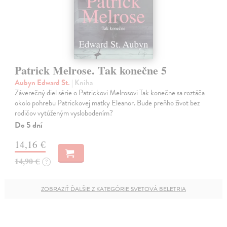
Patrick Melrose. Tak konečne 5
Aubyn Edward St.
| Kniha
Záverečný diel série o Patrickovi Melrosovi Tak konečne sa roztáča
okolo pohrebu Patrickovej matky Eleanor. Bude preňho život bez
rodičov vytúženým vyslobodením?
Do 5 dní
14,16 €
14,90 €
?
ZOBRAZIŤ ĎALŠIE Z KATEGÓRIE SVETOVÁ BELETRIA