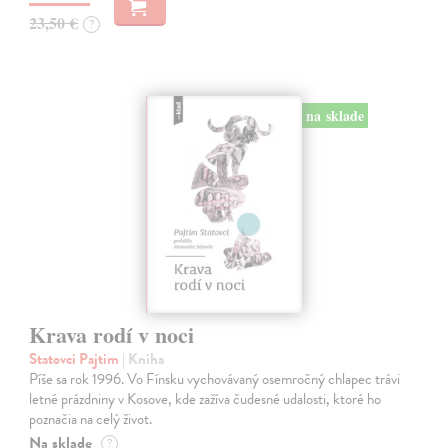
23,50 €
?
na sklade
Krava rodí v noci
Statovci Pajtim
| Kniha
Píše sa rok 1996. Vo Fínsku vychovávaný osemročný chlapec trávi
letné prázdniny v Kosove, kde zažíva čudesné udalosti, ktoré ho
poznačia na celý život.
Na sklade
?