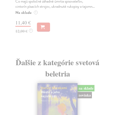
Čo majú spoločné záhadné úmrtia spisovateľov,
Pok
cintorín písacích strojov, ukradnuté rukopisy a tajomn...
pro
Na sklade
Do
?
11,40 €
4,
12,00 €
4,
?
Ďalšie z kategórie svetová
beletria
na sklade
novinka