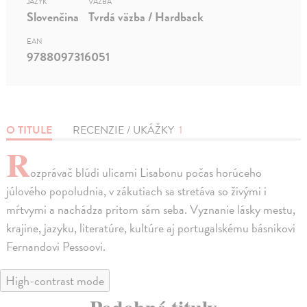
JAZYK
VÄZBA
Slovenčina
Tvrdá väzba / Hardback
EAN
9788097316051
O TITULE
RECENZIE / UKÁŽKY
1
R
ozprávač blúdi ulicami Lisabonu počas horúceho
júlového popoludnia, v zákutiach sa stretáva so živými i
mŕtvymi a nachádza pritom sám seba. Vyznanie lásky mestu,
krajine, jazyku, literatúre, kultúre aj portugalskému básnikovi
Fernandovi Pessoovi.
High-contrast mode
Podobné tituly