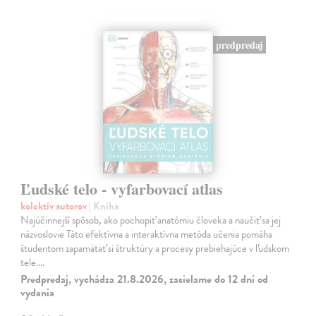
predpredaj
Ľudské telo - vyfarbovací atlas
kolektív autorov
| Kniha
Najúčinnejší spôsob, ako pochopiť anatómiu človeka a naučiť sa jej
názvoslovie Táto efektívna a interaktívna metóda učenia pomáha
študentom zapamätať si štruktúry a procesy prebiehajúce v ľudskom
tele.…
Predpredaj, vychádza 21.8.2026, zasielame do 12 dní od
vydania