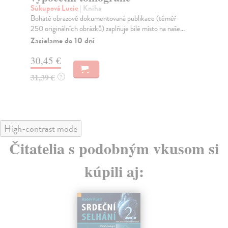
Súkupová Lucie
| Kniha
Sú
Bohatě obrazově dokumentovaná publikace (téměř
Pra
250 originálních obrázků) zaplňuje bílé místo na naše...
vás
Zasielame do 10 dní
Do
- 2
30,45 €
17
31,39 €
?
18
High-contrast mode
Čitatelia s podobným vkusom si
kúpili aj: