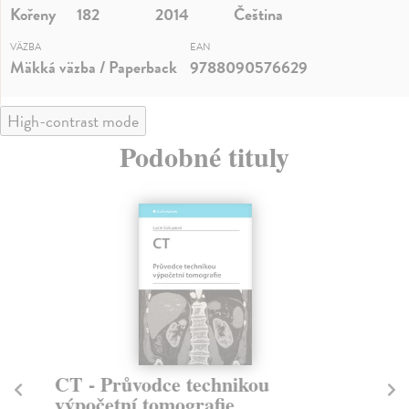
Kořeny
182
2014
Čeština
VÄZBA
EAN
Mäkká väzba / Paperback
9788090576629
High-contrast mode
Podobné tituly
CT - Průvodce technikou
R
výpočetní tomografie
r