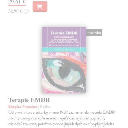
29,61 €
32,90 €
?
novinka
Terapie EMDR
Shapiro Francine
| Kniha
Od první intuice autorky v roce 1987 zaznamenala metoda EMDR
značný rozvoj a zařadila se mezi nejefektivnější přístupy léčby
následků traumat, potažmo mnoha jiných dysfunkcí vyplývajících z