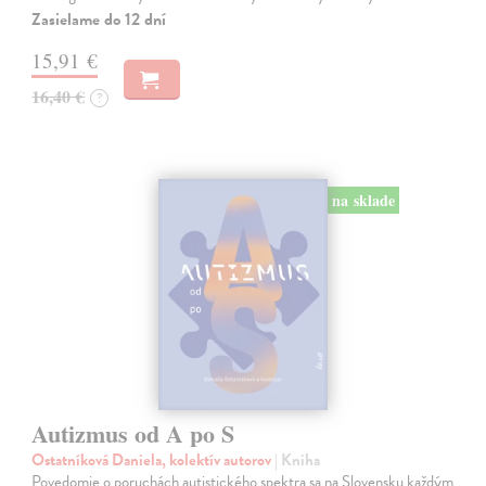
Zasielame do 12 dní
15,91 €
16,40 €
?
na sklade
Autizmus od A po S
Ostatníková Daniela, kolektív autorov
| Kniha
Povedomie o poruchách autistického spektra sa na Slovensku každým