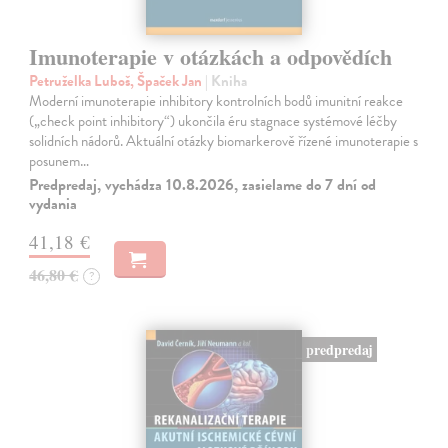
Imunoterapie v otázkách a odpovědích
Petruželka Luboš, Špaček Jan
| Kniha
Moderní imunoterapie inhibitory kontrolních bodů imunitní reakce
(„check point inhibitory“) ukončila éru stagnace systémové léčby
solidních nádorů. Aktuální otázky biomarkerově řízené imunoterapie s
posunem…
Predpredaj, vychádza 10.8.2026, zasielame do 7 dní od
vydania
41,18 €
46,80 €
?
predpredaj