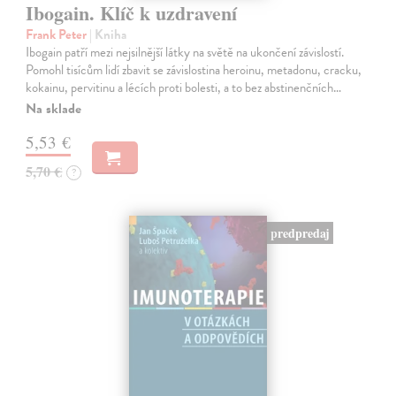
Ibogain. Klíč k uzdravení
Frank Peter
| Kniha
Ibogain patří mezi nejsilnější látky na světě na ukončení závislostí.
Pomohl tisícům lidí zbavit se závislostina heroinu, metadonu, cracku,
kokainu, pervitinu a lécích proti bolesti, a to bez abstinenčních…
Na sklade
5,53 €
5,70 €
?
predpredaj