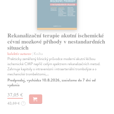
Rekanalizační terapie akutní ischemické
cévní mozkové příhody v nestandardních
situacích
kolektív autorov
| Kniha
Prakticky zaměřený klinický průvodce moderní akutní léčbou
ischemické CMP napříč celým spektrem rekanalizačních metod.
Zahrnuje kapitoly o intravenózní i intraarteriální trombolýze a o
mechanické trombektomii,…
Predpredaj, vychádza 10.8.2026, zasielame do 7 dní od
vydania
37,05 €
42,10 €
?