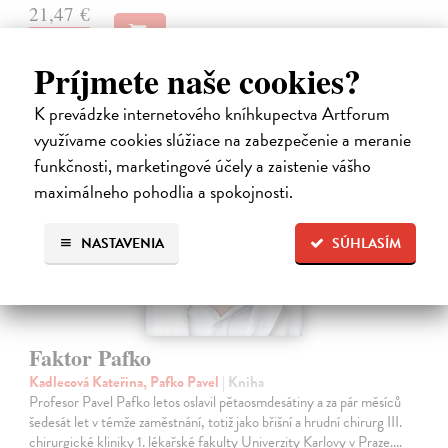
21,47 €
22,60 €
?
Príjmete naše cookies?
K prevádzke internetového kníhkupectva Artforum
využívame cookies slúžiace na zabezpečenie a meranie
funkčnosti, marketingové účely a zaistenie vášho
maximálneho pohodlia a spokojnosti.
NASTAVENIA
SÚHLASÍM
Faktor Pafko
Kadlecová Kateřina, Pafko Pavel
| Kniha
Profesor Pavel Pafko letos oslavil pětaosmdesátiny a za pár měsíců
šedesát let v témže zaměstnání, totiž jako břišní a hrudní chirurg III.
chirurgické kliniky 1. lékařské fakulty Univerzity Karlovy v Praze.…