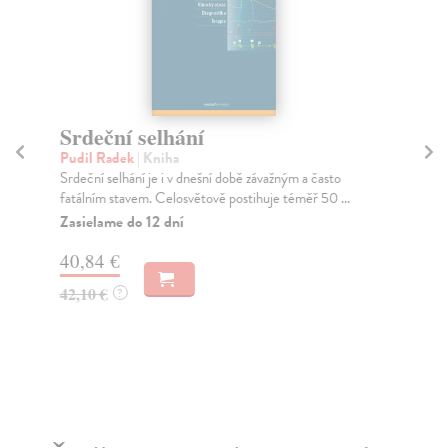
Srdeční selhání
O
k
Pudil Radek
| Kniha
Srdeční selhání je i v dnešní době závažným a často
Ha
fatálním stavem. Celosvětově postihuje téměř 50 ...
Ort
kla
Zasielame do 12 dní
Za
40,84 €
68
42,10 €
?
70