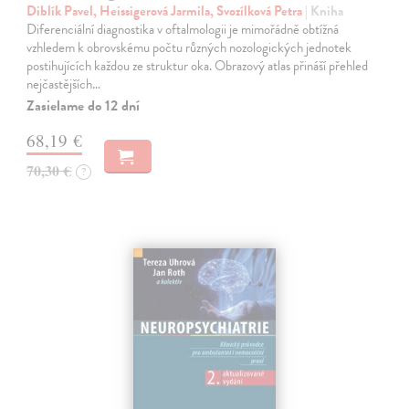
Diblík Pavel, Heissigerová Jarmila, Svozílková Petra
| Kniha
Diferenciální diagnostika v oftalmologii je mimořádně obtížná
vzhledem k obrovskému počtu různých nozologických jednotek
postihujících každou ze struktur oka. Obrazový atlas přináší přehled
nejčastějších…
Zasielame do 12 dní
68,19 €
70,30 €
?