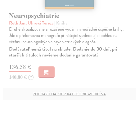
Neuropsychiatrie
Roth Jan, Uhrová Tereza
| Kniha
Druhé aktualizované a rozšířené vydání mimořádně úspěšné knihy.
Jde o přelomovou monografii přinášející sjednocující pohled na
většinu neurologických a psychiatrických diagnóz.
Dodávateľ nemá titul na sklade. Dodanie do 30 dní, pri
starších tituloch nevieme dodanie garantovať.
136,58 €
140,80 €
?
ZOBRAZIŤ ĎALŠIE Z KATEGÓRIE MEDICÍNA