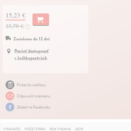
15,23 €
15,70 €
?
Zasielame do 12 dní
Pozrieť dostupnosť
v kníhkupectvách
Pridať do wishlistu
Odporučiť známemu
Zdielať na Facebooku
VYDAVATEĽ
POČET STRÁN
ROK VYDANIA
JAZYK