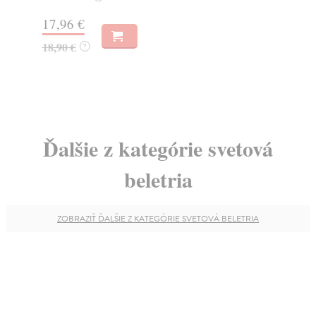
17,96 €
16
18,90 €
16
?
Ďalšie z kategórie svetová
beletria
ZOBRAZIŤ ĎALŠIE Z KATEGÓRIE SVETOVÁ BELETRIA