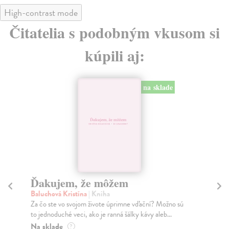
High-contrast mode
Čitatelia s podobným vkusom si
kúpili aj:
na sklade
Ďakujem, že môžem
N
Baluchová Kristína
| Kniha
Bö
Za čo ste vo svojom živote úprimne vďační? Možno sú
Cig
to jednoduché veci, ako je ranná šálky kávy aleb...
vša
Na sklade
Na
?