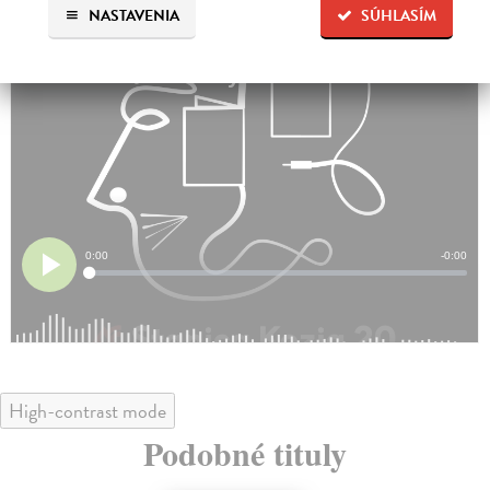
na kvalitné preklady najvýraznejšej súčasnej beletrie.
NASTAVENIA
SÚHLASÍM
High-contrast mode
Podobné tituly