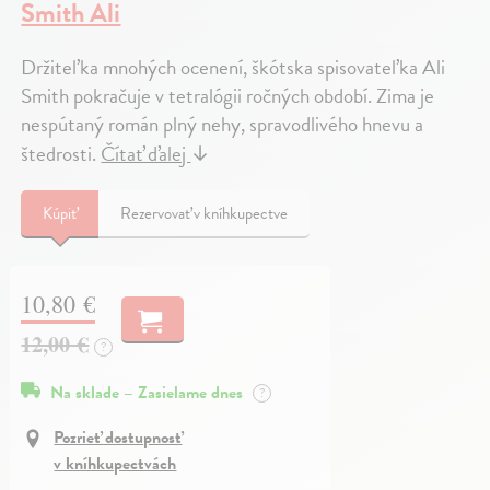
Smith Ali
Držiteľka mnohých ocenení, škótska spisovateľka Ali
Smith pokračuje v tetralógii ročných období. Zima je
nespútaný román plný nehy, spravodlivého hnevu a
štedrosti.
Čítať ďalej
↓
Kúpiť
Rezervovať v kníhkupectve
10,80 €
12,00 €
?
Na sklade – Zasielame dnes
?
Pozrieť dostupnosť
v kníhkupectvách