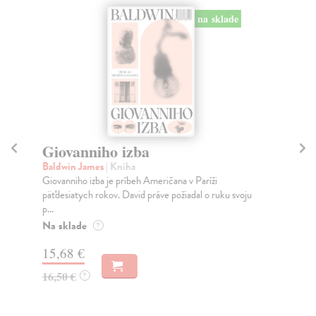
na sklade
Giovanniho izba
Ve
č
Baldwin James
| Kniha
Giovanniho izba je príbeh Američana v Paríži
Ma
päťdesiatych rokov. David práve požiadal o ruku svoju
Hre
p...
kto
Na sklade
Na
?
15,68 €
16
16,50 €
?
16