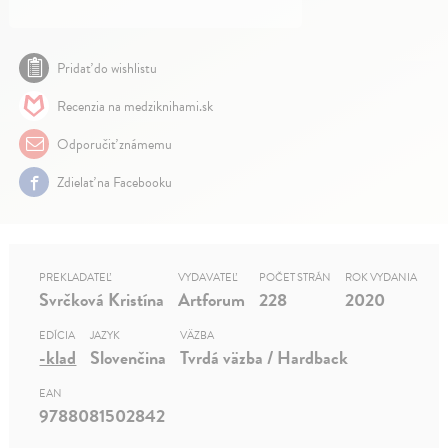
Pridať do wishlistu
Recenzia na medziknihami.sk
Odporučiť známemu
Zdielať na Facebooku
PREKLADATEĽ
VYDAVATEĽ
POČET STRÁN
ROK VYDANIA
Svrčková Kristína
Artforum
228
2020
EDÍCIA
JAZYK
VÄZBA
-klad
Slovenčina
Tvrdá väzba / Hardback
EAN
9788081502842