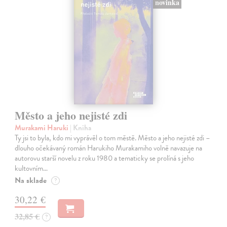
novinka
Město a jeho nejisté zdi
Murakami Haruki
| Kniha
Ty jsi to byla, kdo mi vyprávěl o tom městě. Město a jeho nejisté zdi –
dlouho očekávaný román Harukiho Murakamiho volně navazuje na
autorovu starší novelu z roku 1980 a tematicky se prolíná s jeho
kultovním…
Na sklade
?
30,22 €
32,85 €
?