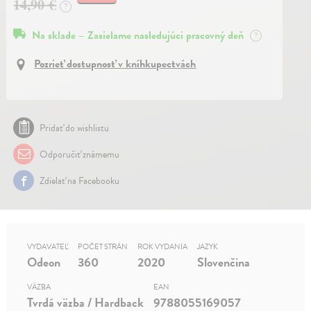
14,90 €
?
Na sklade – Zasielame nasledujúci pracovný deň
?
Pozrieť dostupnosť v kníhkupectvách
Pridať do wishlistu
Odporučiť známemu
Zdielať na Facebooku
VYDAVATEĽ
POČET STRÁN
ROK VYDANIA
JAZYK
Odeon
360
2020
Slovenčina
VÄZBA
EAN
Tvrdá väzba / Hardback
9788055169057