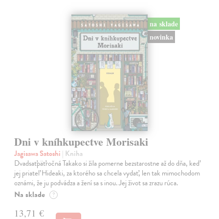
na sklade
novinka
Dni v kníhkupectve Morisaki
Jagisawa Satoshi
| Kniha
Dvadsaťpäťročná Takako si žila pomerne bezstarostne až do dňa, keď
jej priateľ Hideaki, za ktorého sa chcela vydať, len tak mimochodom
oznámi, že ju podvádza a žení sa s inou. Jej život sa zrazu rúca.
Na sklade
?
13,71 €