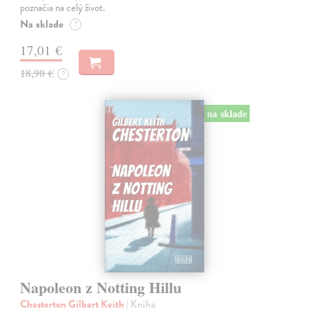
poznačia na celý život.
Na sklade
?
17,01 €
18,90 €
?
na sklade
Napoleon z Notting Hillu
Chesterton Gilbert Keith
| Kniha