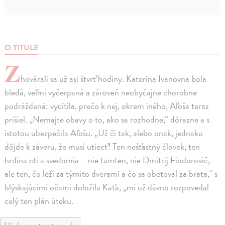
O TITULE
Z
hovárali sa už asi štvrť hodiny. Katerina Ivanovna bola
bledá, veľmi vyčerpaná a zároveň neobyčajne chorobne
podráždená: vycítila, prečo k nej, okrem iného, Aľoša teraz
prišiel. „Nemajte obavy o to, ako sa rozhodne,“ dôrazne a s
istotou ubezpečila Aľošu. „Už či tak, alebo onak, jednako
dôjde k záveru, že musí utiecť! Ten nešťastný človek, ten
hrdina cti a svedomia – nie tamten, nie Dmitrij Fiodorovič,
ale ten, čo leží za týmito dverami a čo sa obetoval za brata,“ s
blýskajúcimi očami doložila Kaťa, „mi už dávno rozpovedal
celý ten plán úteku.