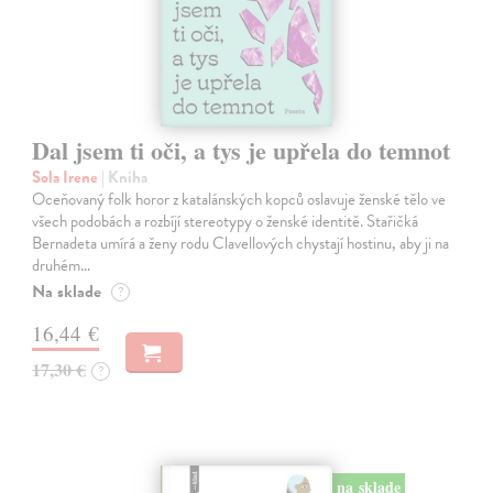
Dal jsem ti oči, a tys je upřela do temnot
Sola Irene
| Kniha
Oceňovaný folk horor z katalánských kopců oslavuje ženské tělo ve
všech podobách a rozbíjí stereotypy o ženské identitě. Stařičká
Bernadeta umírá a ženy rodu Clavellových chystají hostinu, aby ji na
druhém…
Na sklade
?
16,44 €
17,30 €
?
na sklade