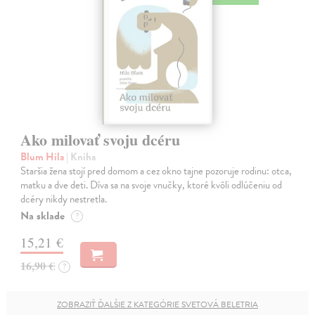
Ako milovať svoju dcéru
Blum Hila
| Kniha
Staršia žena stojí pred domom a cez okno tajne pozoruje rodinu: otca,
matku a dve deti. Díva sa na svoje vnučky, ktoré kvôli odlúčeniu od
dcéry nikdy nestretla.
Na sklade
?
15,21 €
16,90 €
?
ZOBRAZIŤ ĎALŠIE Z KATEGÓRIE SVETOVÁ BELETRIA