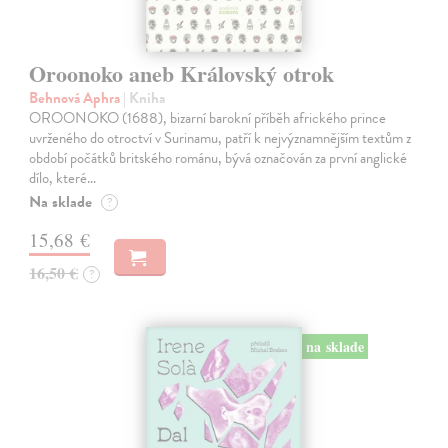
Oroonoko aneb Královský otrok
Behnová Aphra
| Kniha
OROONOKO (1688), bizarní barokní příběh afrického prince
uvrženého do otroctví v Surinamu, patří k nejvýznamnějším textům z
období počátků britského románu, bývá označován za první anglické
dílo, které…
Na sklade
?
15,68 €
16,50 €
?
na sklade