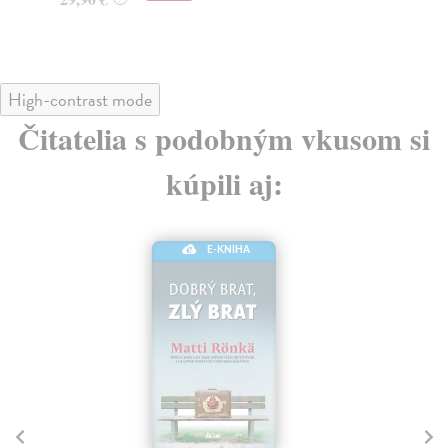
High-contrast mode
Čitatelia s podobným vkusom si
kúpili aj:
E-KNIHA
10