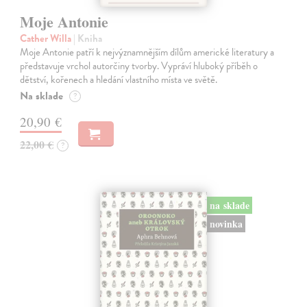
Moje Antonie
Cather Willa
| Kniha
Moje Antonie patří k nejvýznamnějším dílům americké literatury a
představuje vrchol autorčiny tvorby. Vypráví hluboký příběh o
dětství, kořenech a hledání vlastního místa ve světě.
Na sklade
?
20,90 €
22,00 €
?
na sklade
novinka