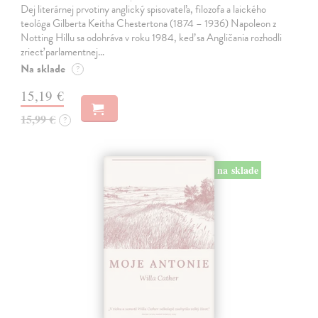
Dej literárnej prvotiny anglický spisovateľa, filozofa a laického
teológa Gilberta Keitha Chestertona (1874 – 1936) Napoleon z
Notting Hillu sa odohráva v roku 1984, keď sa Angličania rozhodli
zriecť parlamentnej…
Na sklade
?
15,19 €
15,99 €
?
na sklade