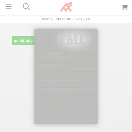
KNIHY
-
BELETRIA
-
SVETOVÁ
na sklade