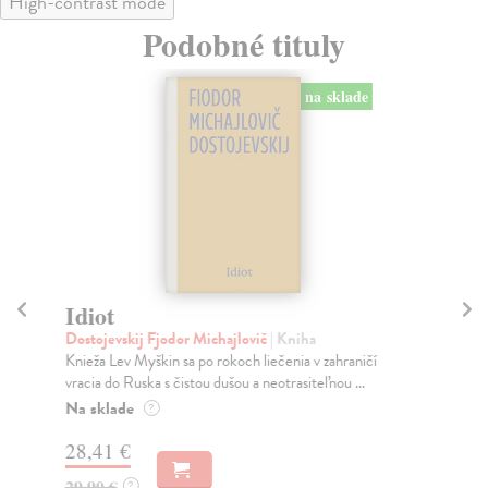
High-contrast mode
Podobné tituly
na sklade
Idiot
Br
Dostojevskij Fjodor Michajlovič
| Kniha
Ch
Knieža Lev Myškin sa po rokoch liečenia v zahraničí
„Sú
vracia do Ruska s čistou dušou a neotrasiteľnou ...
zaž
Na sklade
Za
?
28,41 €
13
29,90 €
13
?