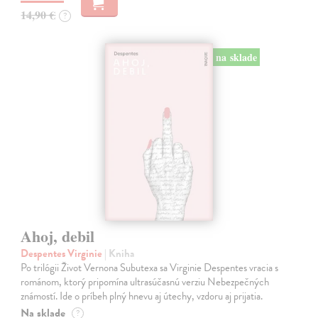
14,90 €
?
na sklade
Ahoj, debil
Despentes Virginie
| Kniha
Po trilógii Život Vernona Subutexa sa Virginie Despentes vracia s
románom, ktorý pripomína ultrasúčasnú verziu Nebezpečných
známostí. Ide o príbeh plný hnevu aj útechy, vzdoru aj prijatia.
Na sklade
?