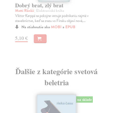
Co
Dobrý brat, zlý brat
Vše
Matti Rönkä
| Elektronická kniha
zme
Viktor Karppä sa pokojne venuje podnikaniu najmä v
Na
stavebníctve, keď sa zrazu vo Fínsku objaví nová,...
17
Na stiahnutie ako
MOBI
a
EPUB
17
5,10 €
Ďalšie z kategórie svetová
beletria
na sklade