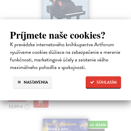
Príjmete naše cookies?
K prevádzke internetového kníhkupectva Artforum
využívame cookies slúžiace na zabezpečenie a meranie
Rieka času
funkčnosti, marketingové účely a zaistenie vášho
Mercier Pascal
| Kniha
maximálneho pohodlia a spokojnosti.
Pascal Mercier bol vždy majstrom filozofického rozprávania. Romány
Nočný vlak do Lisabonu či Váha slov podnietili milióny čitateľov k
zamysleniu sa nad veľkými témami, ako sú identita, sloboda, čas či…
NASTAVENIA
SÚHLASÍM
Na sklade
?
12,30 €
12,95 €
?
na sklade