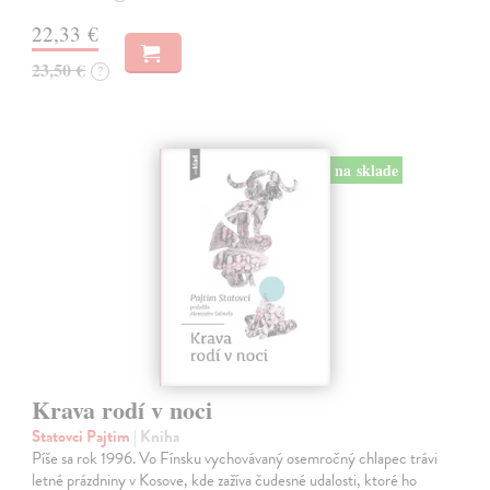
22,33 €
23,50 €
?
na sklade
Krava rodí v noci
Statovci Pajtim
| Kniha
Píše sa rok 1996. Vo Fínsku vychovávaný osemročný chlapec trávi
letné prázdniny v Kosove, kde zažíva čudesné udalosti, ktoré ho