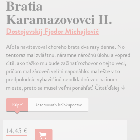
Bratia
Karamazovovci II.
Dostojevskij Fjodor Michajlovič
Aľoša navštevoval chorého brata dva razy denne. No
tentoraz mal zvláštnu, náramne náročnú úlohu a vopred
cítil, ako ťažko mu bude začínať rozhovor o tejto veci,
pričom mal zároveň veľmi naponáhlo: mal ešte v to
predpoludnie vybaviť inú neodkladnú vec na inom
mieste, preto sa musel veľmi ponáhľať.
Čítať ďalej
↓
Kúpiť
Rezervovať v kníhkupectve
14,45 €