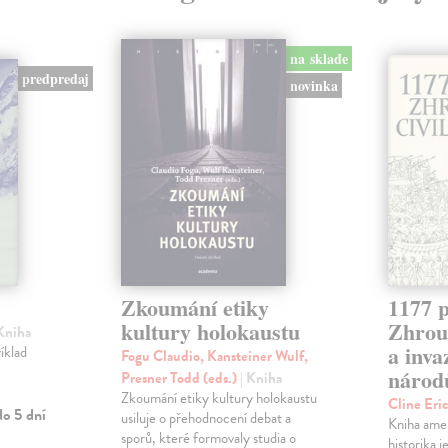
na sklade
predpredaj
novinka
Zkoumání etiky
1177 p
kultury holokaustu
Zhrouc
 Kniha
a inv
íklad
Fogu Claudio, Kansteiner Wulf,
národ
Presner Todd (eds.)
| Kniha
Zkoumání etiky kultury holokaustu
Cline Eri
o 5 dní
usiluje o přehodnocení debat a
Kniha ame
sporů, které formovaly studia o
historika 