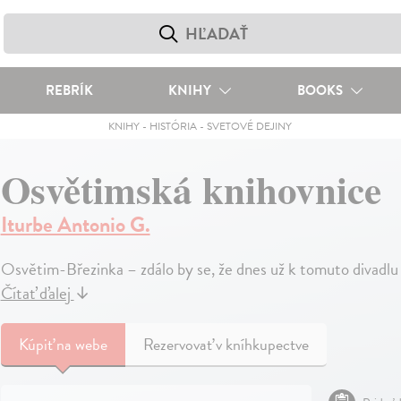
REBRÍK
KNIHY
BOOKS
KNIHY
-
HISTÓRIA
-
SVETOVÉ DEJINY
Osvětimská knihovnice
Iturbe Antonio G.
Osvětim-Březinka – zdálo by se, že dnes už k tomuto divadlu
Čítať ďalej
↓
Kúpiť
na webe
Rezervovať v kníhkupectve