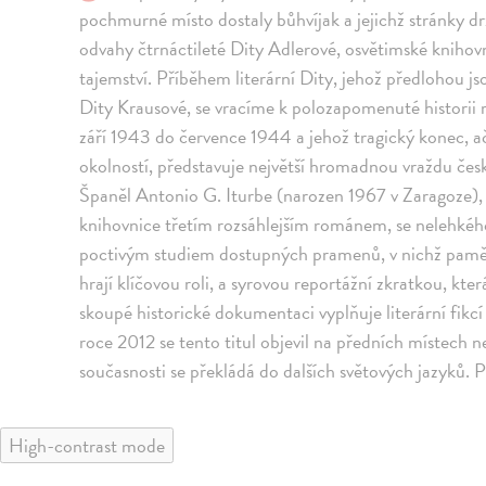
pochmurné místo dostaly bůhvíjak a jejichž stránky dr
odvahy čtrnáctileté Dity Adlerové, osvětimské kniho
tajemství. Příběhem literární Dity, jehož předlohou 
Dity Krausové, se vracíme k polozapomenuté historii r
září 1943 do července 1944 a jehož tragický konec, 
okolností, představuje největší hromadnou vraždu čes
Španěl Antonio G. Iturbe (narozen 1967 v Zaragoze), k
knihovnice třetím rozsáhlejším románem, se nelehkého
poctivým studiem dostupných pramenů, v nichž paměti
hrají klíčovou roli, a syrovou reportážní zkratkou, kt
skoupé historické dokumentaci vyplňuje literární fikc
roce 2012 se tento titul objevil na předních místech 
současnosti se překládá do dalších světových jazyků. 
High-contrast mode