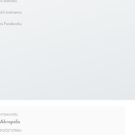
o wishlistu
čiť známemu
 na Facebooku
VYDAVATEĽ
Akropolis
POČET STRÁN