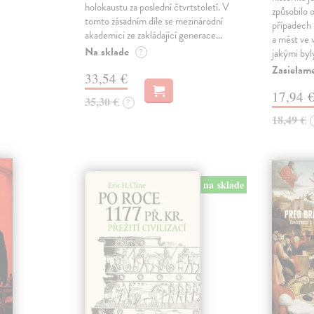
holokaustu za poslední čtvrtstoletí. V
způsobilo 
tomto zásadním díle se mezinárodní
případech i
akademici ze zakládající generace…
a měst ve
Na sklade
?
jakými byl
Zasielam
33,54 €
17,94 
35,30 €
?
18,49 €
na sklade