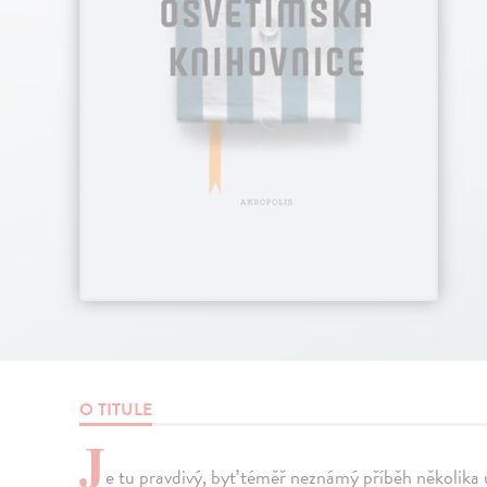
O TITULE
J
e tu pravdivý, byť téměř neznámý příběh několika 