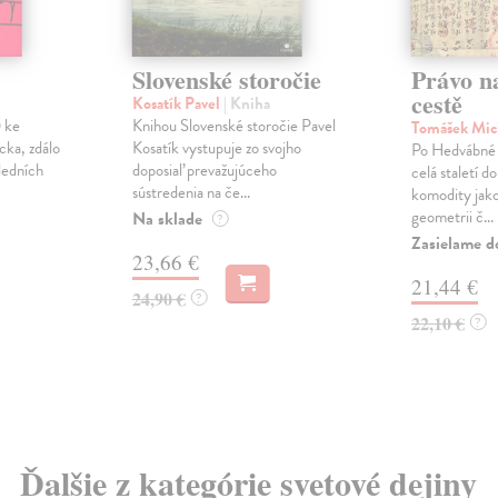
Slovenské storočie
Právo n
cestě
Kosatík Pavel
| Kniha
0 ke
Knihou Slovenské storočie Pavel
Tomášek Mic
ka, zdálo
Kosatík vystupuje zo svojho
Po Hedvábné 
ledních
doposiaľ prevažujúceho
celá staletí d
sústredenia na če...
komodity jako
geometrii č...
Na sklade
?
Zasielame d
23,66 €
21,44 €
24,90 €
?
22,10 €
?
Ďalšie z kategórie svetové dejiny