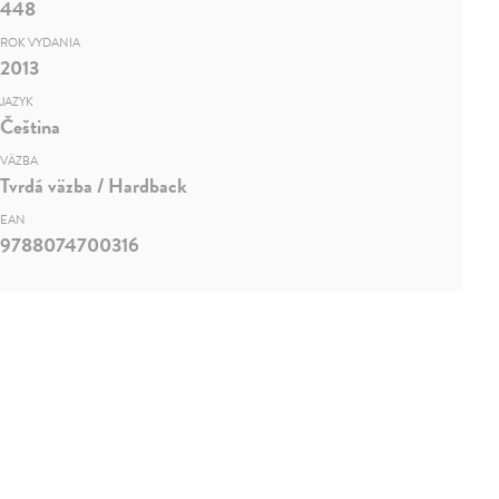
448
ROK VYDANIA
2013
JAZYK
Čeština
VÄZBA
Tvrdá väzba / Hardback
EAN
9788074700316