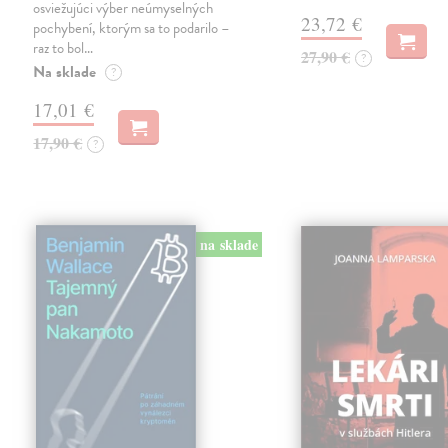
osviežujúci výber neúmyselných
23,72 €
pochybení, ktorým sa to podarilo –
raz to bol…
27,90 €
?
Na sklade
?
17,01 €
17,90 €
?
na sklade