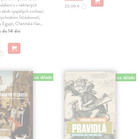
oslabení a v některých
21,10 €
?
 zánik vyspělých civilizací
 východním Středomoří,
y Egypt, Chetitská říše…
e do 14 dní
€
?
na sklade
na sklade