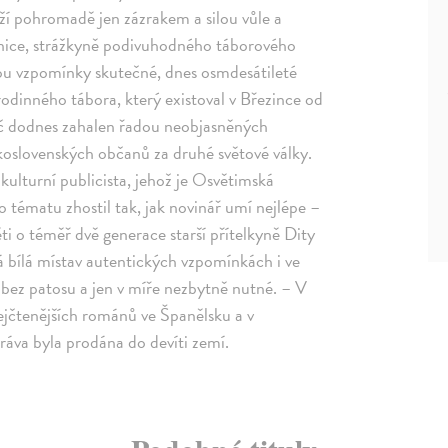
ží pohromadě jen zázrakem a silou vůle a
vnice, strážkyně podivuhodného táborového
jsou vzpomínky skutečné, dnes osmdesátileté
odinného tábora, který existoval v Březince od
ač dodnes zahalen řadou neobjasněných
koslovenských občanů za druhé světové války.
ulturní publicista, jehož je Osvětimská
 tématu zhostil tak, jak novinář umí nejlépe –
 o téměř dvě generace starší přítelkyně Dity
erá bílá místav autentických vzpomínkách i ve
í bez patosu a jen v míře nezbytně nutné. – V
nejčtenějších románů ve Španělsku a v
Práva byla prodána do devíti zemí.