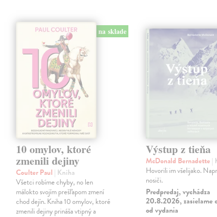
na sklade
10 omylov, ktoré
Výstup z tieňa
zmenili dejiny
McDonald Bernadette
|
Hovorili im všelijako. Napr
Coulter Paul
| Kniha
nosiči.
Všetci robíme chyby, no len
Predpredaj, vychádza
málokto svojím prešľapom zmení
20.8.2026, zasielame d
chod dejín. Kniha 10 omylov, ktoré
od vydania
zmenili dejiny prináša vtipný a