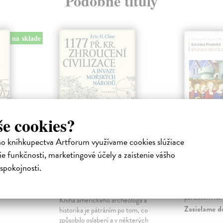
Podobné tituly
na sklade
še cookies?
ho kníhkupectva Artforum využívame cookies slúžiace
ř. Kr.
1177 př. Kr.
Kniha o
e funkčnosti, marketingové účely a zaistenie vášho
Zhroucení civilizace
Pisánská Kri
a invaze mořských
spokojnosti.
šné knihy
Kristina Pis
národů
Eric Cline
která se díky 
vilizací
pohybovala ně
Cline Eric H.
| Kniha
pařížském f...
Kniha amerického archeologa a
Zasielame d
historika je pátráním po tom, co
způsobilo oslabení a v některých