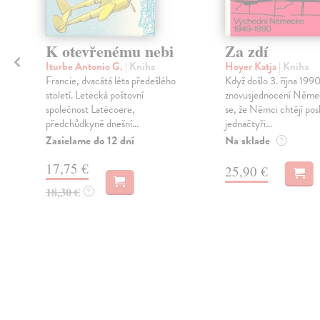
K otevřenému nebi
Za zdí
Iturbe Antonio G.
| Kniha
Hoyer Katja
| Kniha
Francie, dvacátá léta předešlého
Když došlo 3. října 199
století. Letecká poštovní
znovusjednocení Němec
společnost Latécoere,
se, že Němci chtějí pos
předchůdkyně dnešní...
jednačtyři...
Zasielame do 12 dní
Na sklade
?
17,75 €
25,90 €
18,30 €
?