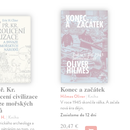
ř. Kr.
Konec a začátek
ení civilizace
Hilmes Oliver
| Kniha
aze mořských
V roce 1945 skončila válka. A začala
nová éra dějin.
ů
Zasielame do 12 dní
c H.
| Kniha
rického archeologa a
20,47 €
je pátráním po tom, co