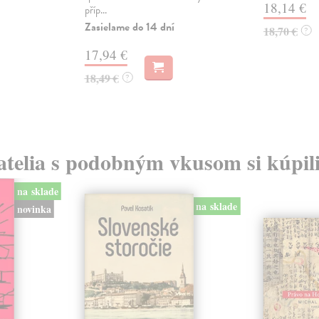
18,14 €
příp...
Zasielame do 14 dní
18,70 €
?
17,94 €
18,49 €
?
atelia s podobným vkusom si kúpili
na sklade
na sklade
novinka