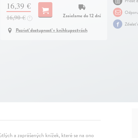
Pridať d
16,39 €
Odporu
Zasielame do 12 dní
16,90 €
?
Zdielať
Pozrieť dostupnosť v kníhkupectvách
útlých a zaprášených knížek, které se na ono