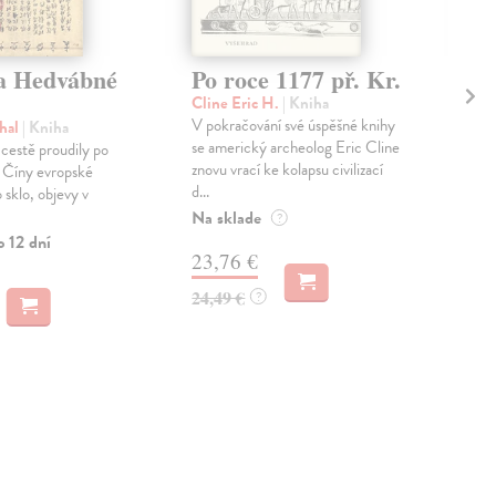
a Hedvábné
Po roce 1177 př. Kr.
11
Zh
Cline Eric H.
| Kniha
a 
V pokračování své úspěšné knihy
hal
| Kniha
ná
se americký archeolog Eric Cline
cestě proudily po
znovu vrací ke kolapsu civilizací
o Číny evropské
Cli
d...
 sklo, objevy v
Kni
Na sklade
?
hist
o 12 dní
způs
23,76 €
příp.
Zas
24,49 €
?
17
18,