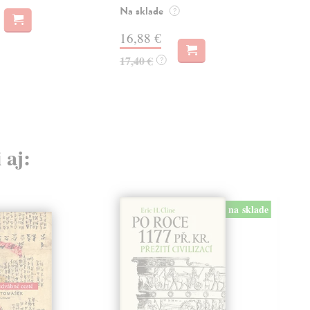
19
Na sklade
?
19,
16,88 €
17,40 €
?
 aj:
na sklade