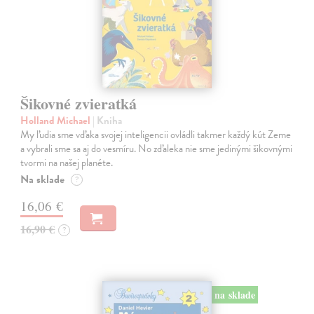
Šikovné zvieratká
Holland Michael
| Kniha
My ľudia sme vďaka svojej inteligencii ovládli takmer každý kút Zeme
a vybrali sme sa aj do vesmíru. No zďaleka nie sme jedinými šikovnými
tvormi na našej planéte.
Na sklade
?
16,06 €
16,90 €
?
na sklade