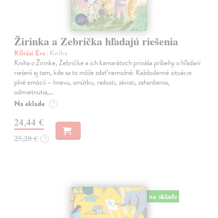
Žirinka a Zebrička hľadajú riešenia
Kőrösi Eva
| Kniha
Kniha o Žirinke, Zebričke a ich kamarátoch prináša príbehy o hľadaní
riešení aj tam, kde sa to môže zdať nemožné. Každodenné situácie
plné emócií – hnevu, smútku, radosti, závisti, zahanbenia,
odmietnutia,…
Na sklade
?
24,44 €
25,20 €
?
na sklade