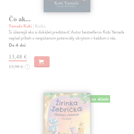
Čo ak...
Yamada Kobi
| Kniha
Si úžasnejší ako si dokážeš predstaviť. Autor bestsellerov Kobi Yamada
napísal príbeh o nespútanom potenciály ukrytom v každom z nás.
Do 4 dní
13,48 €
13,90 €
?
na sklade