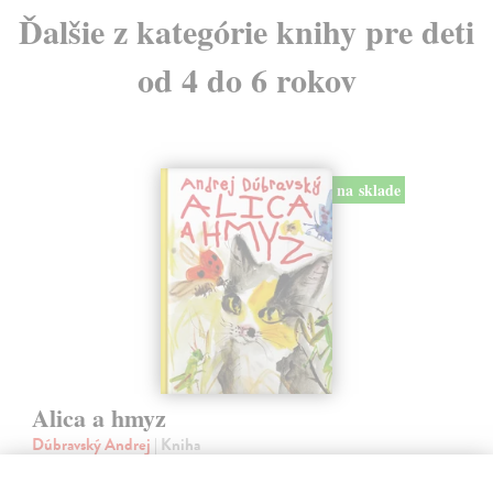
Ďalšie z kategórie knihy pre deti
od 4 do 6 rokov
na sklade
Alica a hmyz
Dúbravský Andrej
| Kniha
Alica je zvedavá mačka, ktorá býva so zvedavým Andrejom. Obaja sú
fascinovaní ríšou hmyzu.