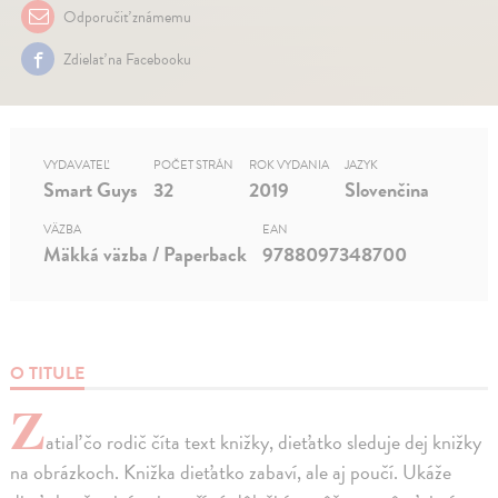
Odporučiť známemu
Zdielať na Facebooku
VYDAVATEĽ
POČET STRÁN
ROK VYDANIA
JAZYK
Smart Guys
32
2019
Slovenčina
VÄZBA
EAN
Mäkká väzba / Paperback
9788097348700
O TITULE
Z
atiaľ čo rodič číta text knižky, dieťatko sleduje dej knižky
na obrázkoch. Knižka dieťatko zabaví, ale aj poučí. Ukáže