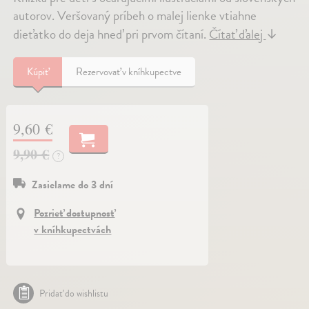
autorov. Veršovaný príbeh o malej lienke vtiahne
dieťatko do deja hneď pri prvom čítaní.
Čítať ďalej
↓
Kúpiť
Rezervovať v kníhkupectve
9,60 €
9,90 €
?
Zasielame do 3 dní
Pozrieť dostupnosť
v kníhkupectvách
Pridať do wishlistu