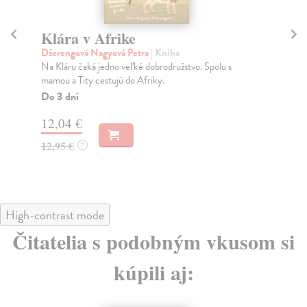
Klára v Afrike
M
Džerengová Nagyová Petra
| Kniha
Kra
Na Kláru čaká jedno veľké dobrodružstvo. Spolu s
Pre
mamou a Tity cestujú do Afriky.
pre
Do 3 dní
Na
12,04 €
14
12,95 €
14
?
High-contrast mode
Čitatelia s podobným vkusom si
kúpili aj: