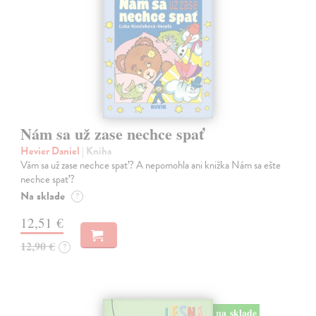
Nám sa už zase nechce spať
Hevier Daniel
| Kniha
Vám sa už zase nechce spať? A nepomohla ani knižka Nám sa ešte
nechce spať?
Na sklade
?
12,51 €
12,90 €
?
na sklade