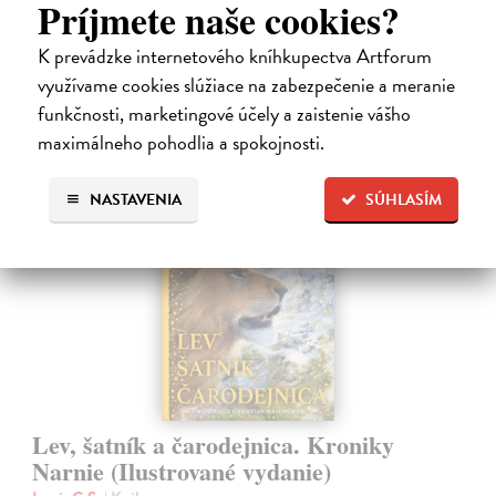
Príjmete naše cookies?
Na sklade
?
K prevádzke internetového kníhkupectva Artforum
28,03 €
využívame cookies slúžiace na zabezpečenie a meranie
28,90 €
?
funkčnosti, marketingové účely a zaistenie vášho
maximálneho pohodlia a spokojnosti.
NASTAVENIA
SÚHLASÍM
na sklade
Lev, šatník a čarodejnica. Kroniky
Narnie (Ilustrované vydanie)