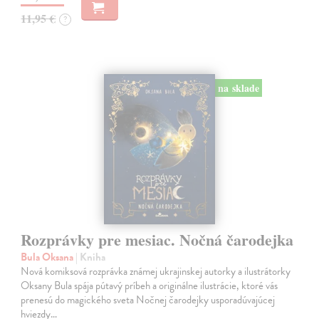
11,95 €
?
na sklade
Rozprávky pre mesiac. Nočná čarodejka
Bula Oksana
| Kniha
Nová komiksová rozprávka známej ukrajinskej autorky a ilustrátorky
Oksany Bula spája pútavý príbeh a originálne ilustrácie, ktoré vás
prenesú do magického sveta Nočnej čarodejky usporadúvajúcej
hviezdy…