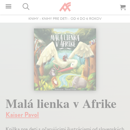
KNIHY
-
KNIHY PRE DETI
-
OD 4 DO 6 ROKOV
Malá lienka v Afrike
Kaiser Pavol
Knižka pre deti s očarujúcimi ilustráciami od slovenských