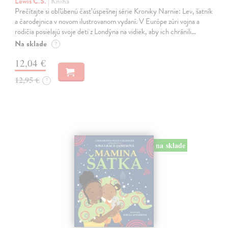
Lewis C.S.
| Kniha
Prečítajte si obľúbenú časť úspešnej série Kroniky Narnie: Lev, šatník
a čarodejnica v novom ilustrovanom vydaní. V Európe zúri vojna a
rodičia posielajú svoje deti z Londýna na vidiek, aby ich chránili…
Na sklade
?
12,04 €
12,95 €
?
na sklade