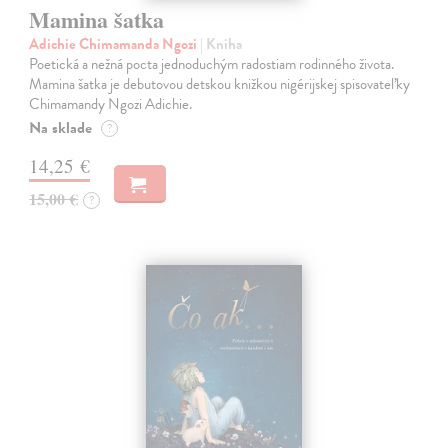
Mamina šatka
Adichie Chimamanda Ngozi
| Kniha
Poetická a nežná pocta jednoduchým radostiam rodinného života.
Mamina šatka je debutovou detskou knižkou nigérijskej spisovateľky
Chimamandy Ngozi Adichie.
Na sklade
?
14,25 €
15,00 €
?