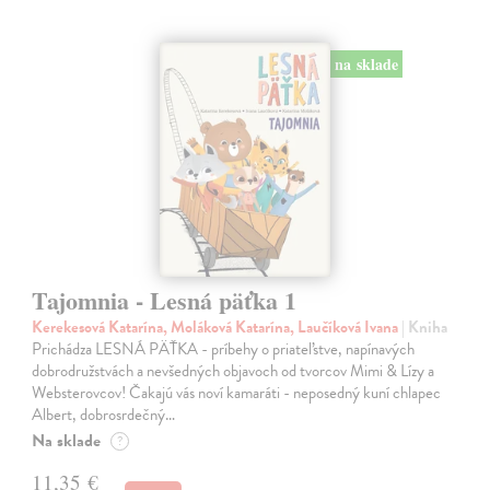
na sklade
Tajomnia - Lesná päťka 1
Kerekesová Katarína, Moláková Katarína, Laučíková Ivana
| Kniha
Prichádza LESNÁ PÄŤKA - príbehy o priateľstve, napínavých
dobrodružstvách a nevšedných objavoch od tvorcov Mimi & Lízy a
Websterovcov! Čakajú vás noví kamaráti - neposedný kuní chlapec
Albert, dobrosrdečný…
Na sklade
?
11,35 €