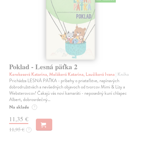
Poklad - Lesná päťka 2
Kerekesová Katarína, Moláková Katarína, Laučíková Ivana
| Kniha
Prichádza LESNÁ PÄŤKA - príbehy o priateľstve, napínavých
dobrodružstvách a nevšedných objavoch od tvorcov Mimi & Lízy a
Websterovcov! Čakajú vás noví kamaráti - neposedný kuní chlapec
Albert, dobrosrdečný…
Na sklade
?
11,35 €
11,95 €
?