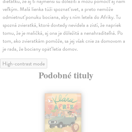
dieťatku, že aj tí najmenší sú dôležití a môžu pomôcť aj nám
veľkým. Malá lienka túži spoznať svet, a preto nemôže
odmietnuť ponuku bociana, aby s ním letela do Afriky. Tu
spozná zvieratká, ktoré dovtedy nevidela a zistí, že napriek
tomu, že je maličká, aj ona je dôležitá a nenahraditeľná. Po
tom, ako zvieratkám pomôže, sa jej však cnie za domovom a
je rada, že bociany opäť letia domov.
High-contrast mode
Podobné tituly