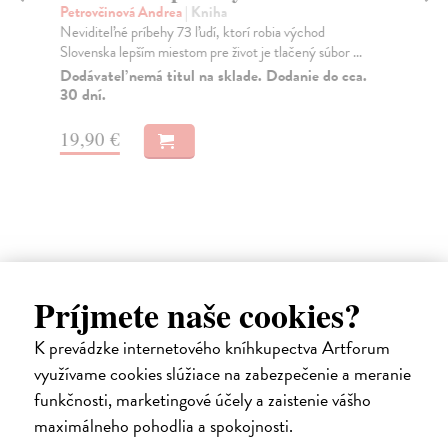
Petrovčinová Andrea
| Kniha
N
Neviditeľné príbehy 73 ľudí, ktorí robia východ
Ba
Slovenska lepším miestom pre život je tlačený súbor ...
Nik
Dodávateľ nemá titul na sklade. Dodanie do cca.
kam
30 dní.
19,90 €
14
Ďalšie z kategórie európske
Príjmete naše cookies?
dejiny
K prevádzke internetového kníhkupectva Artforum
využívame cookies slúžiace na zabezpečenie a meranie
funkčnosti, marketingové účely a zaistenie vášho
maximálneho pohodlia a spokojnosti.
na sklade