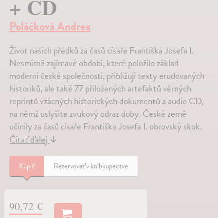
+ CD
Poláčková Andrea
Život našich předků za časů císaře Františka Josefa I.
Nesmírně zajímavé období, které položilo základ
moderní české společnosti, přibližují texty erudovaných
historiků, ale také 77 přiložených artefaktů věrných
reprintů vzácných historických dokumentů a audio CD,
na němž uslyšíte zvukový odraz doby. České země
učinily za časů císaře Františka Josefa I. obrovský skok.
Čítať ďalej
↓
Kúpiť
Rezervovať v kníhkupectve
90,72 €