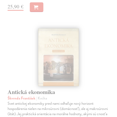
25,90 €
Antická ekonomika
Škvrnda František
| Kniha
Svet antickej ekonomiky pred nami odhaľuje nový horizont
hospodárenia nielen na mikroúrovni (domácnosť), ale aj makroúrovni
(štát). Jej praktická orientácia na morálne hodnoty, akými sú cnosť a