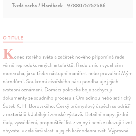
Tvrdá väzba / Hardback
9788075252586
O TITULE
K
onec starého světa a začátek nového připomíná řada
věrně reprodukovaných artefaktů. Řadu z nich vydal sám
monarcha, jako třeba nástupní manifest nebo provolání Mým
národům!. Soukromí císařského páru poodhaluje jejich
svatební oznámení. Domácí politické boje zachycují
dokumenty ze soudního procesu s Omladinou nebo satirický
Šotek K. H. Borovského. Český průmyslový úspěch se odráží
z materiálů k Jubilejní zemské výstavě. Detailní mapy, jízdní
řády, vysvědčení, propouštěcí list z vojny i peníze ukazují život
obyvatel v celé širší vlasti a jejich každodenní svět. Výpravná