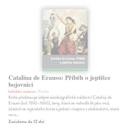
Catalina de Erauso: Příběh o jeptišce
bojovnici
kolektív autorov
| Kniha
Kniha představuje údajně autobiografické svědectví Cataliny de
Erauso (kol. 1592–1650), ženy, která se rozhodla žít jako muž,
účastnit se vojenského života a jednat v rozporu s očekáváními, která
na ni…
Zasielame do 12 dní