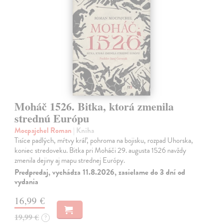
Moháč 1526. Bitka, ktorá zmenila
strednú Európu
Mocpajchel Roman
| Kniha
Tisíce padlých, mŕtvy kráľ, pohroma na bojisku, rozpad Uhorska,
koniec stredoveku. Bitka pri Moháči 29. augusta 1526 navždy
zmenila dejiny aj mapu strednej Európy.
Predpredaj, vychádza 11.8.2026, zasielame do 3 dní od
vydania
16,99 €
19,99 €
?