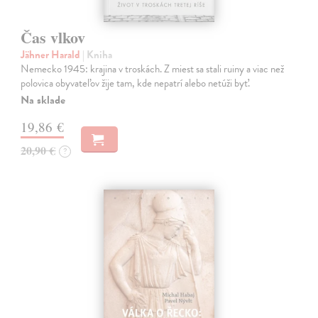
Čas vlkov
Jähner Harald
| Kniha
Nemecko 1945: krajina v troskách. Z miest sa stali ruiny a viac než
polovica obyvateľov žije tam, kde nepatrí alebo netúži byť.
Na sklade
19,86 €
20,90 €
?