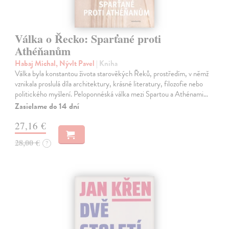
Válka o Řecko: Sparťané proti
Athéňanům
Habaj Michal, Nývlt Pavel
| Kniha
Válka byla konstantou života starověkých Řeků, prostředím, v němž
vznikala proslulá díla architektury, krásné literatury, filozofie nebo
politického myšlení. Peloponnéská válka mezi Spartou a Athénami…
Zasielame do 14 dní
27,16 €
28,00 €
?