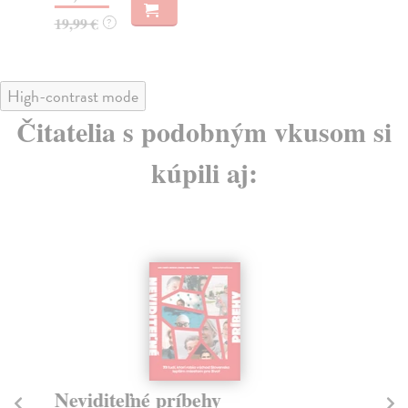
19,99 €
?
High-contrast mode
Čitatelia s podobným vkusom si
kúpili aj:
Neviditeľné príbehy