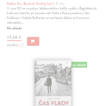
Fadlan Ibn, Beránek Ondřej (ed.)
| Kniha
V roce 921 se na pokyn ‘abbásovského chalífy vydalo z Baghdádu do
království ležícího při soutoku řek Volha a Kama poselstvo s Ibn
Fadlánem. Volžské Bulharsko se nacházelo daleko za hranicemi
islámského…
Na sklade
15,68 €
16,50 €
?
na sklade