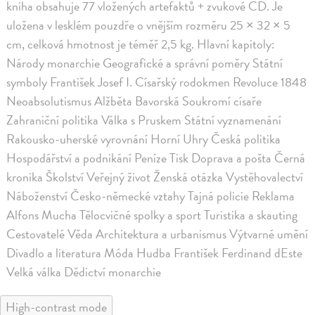
kniha obsahuje 77 vložených artefaktů + zvukové CD. Je
uložena v lesklém pouzdře o vnějším rozměru 25 × 32 × 5
cm, celková hmotnost je téměř 2,5 kg. Hlavní kapitoly:
Národy monarchie Geografické a správní poměry Státní
symboly František Josef I. Císařský rodokmen Revoluce 1848
Neoabsolutismus Alžběta Bavorská Soukromí císaře
Zahraniční politika Válka s Pruskem Státní vyznamenání
Rakousko-uherské vyrovnání Horní Uhry Česká politika
Hospodářství a podnikání Peníze Tisk Doprava a pošta Černá
kronika Školství Veřejný život Ženská otázka Vystěhovalectví
Náboženství Česko-německé vztahy Tajná policie Reklama
Alfons Mucha Tělocvičné spolky a sport Turistika a skauting
Cestovatelé Věda Architektura a urbanismus Výtvarné umění
Divadlo a literatura Móda Hudba František Ferdinand dEste
Velká válka Dědictví monarchie
High-contrast mode