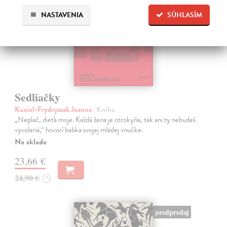
NASTAVENIA
SÚHLASÍM
Sedliačky
Kuciel-Frydryszak Joanna
| Kniha
„Neplač, dieťa moje. Každá žena je otrokyňa, tak ani ty nebudeš
vyvolená,“ hovorí babka svojej mladej vnučke.
Na sklade
23,66 €
24,90 €
?
predpredaj