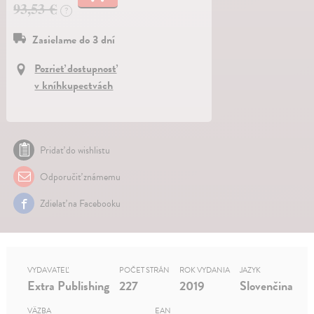
93,53 €
?
Zasielame do 3 dní
Pozrieť dostupnosť
v kníhkupectvách
Pridať do wishlistu
Odporučiť známemu
Zdielať na Facebooku
VYDAVATEĽ
POČET STRÁN
ROK VYDANIA
JAZYK
Extra Publishing
227
2019
Slovenčina
VÄZBA
EAN