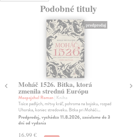
Podobné tituly
predpredaj
Moháč 1526. Bitka, ktorá
S
zmenila strednú Európu
Kuc
„Ne
Mocpajchel Roman
| Kniha
neb
Tisíce padlých, mŕtvy kráľ, pohroma na bojisku, rozpad
Uhorska, koniec stredoveku. Bitka pri Moháči...
Na
Predpredaj, vychádza 11.8.2026, zasielame do 3
23
dní od vydania
24
16,99 €