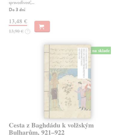
spravodlivosť,…
Do 3 dní
13,48 €
13,90 €
?
na sklade
Cesta z Baghdádu k volžským
Bulharům, 921–922