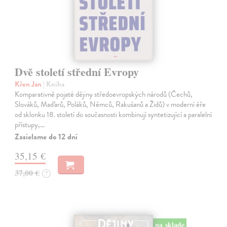
Dvě století střední Evropy
Křen Jan
| Kniha
Komparativně pojaté dějiny středoevropských národů (Čechů,
Slováků, Maďarů, Poláků, Němců, Rakušanů a Židů) v moderní éře
od sklonku 18. století do současnosti kombinují syntetizující a paralelní
přístupy,…
Zasielame do 12 dní
35,15 €
37,00 €
?
na sklade