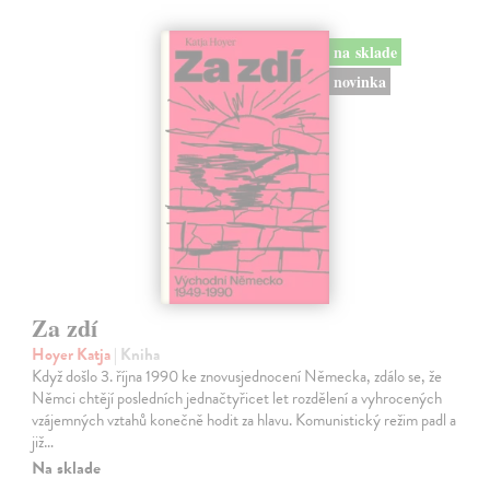
na sklade
novinka
Za zdí
Hoyer Katja
| Kniha
Když došlo 3. října 1990 ke znovusjednocení Německa, zdálo se, že
Němci chtějí posledních jednačtyřicet let rozdělení a vyhrocených
vzájemných vztahů konečně hodit za hlavu. Komunistický režim padl a
již…
Na sklade