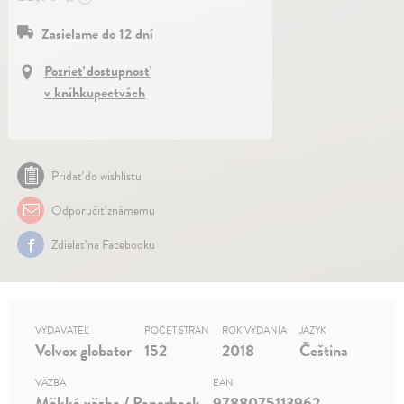
Zasielame do 12 dní
Pozrieť dostupnosť
v kníhkupectvách
Pridať do wishlistu
Odporučiť známemu
Zdielať na Facebooku
VYDAVATEĽ
POČET STRÁN
ROK VYDANIA
JAZYK
Volvox globator
152
2018
Čeština
VÄZBA
EAN
Mäkká väzba / Paperback
9788075113962