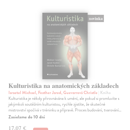
novinka
Kulturistika na anatomických základech
Israetel Michael, Feather Jared, Guevarrová Christle
| Kniha
Kulturistika je někdy přirovnávána k umění, ale pokud si promluvíte s
jakýmkoli soutěžním kulturistou, rychle zjistíte, že skutečné
mistrovství spočívá v tréninku a přípravě. Proces budování, tvarování…
Zasielame do 10 dní
17,07 €