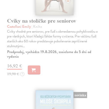
Cviky na stoličke pre seniorov
Castellani Emily
| Kniha
Cviky vhodné pre seniorov, pre ľudí s obmedzenou pohyblivosťou a
pre všetkých, ktorí hľadajú ľahšie formy cvičenia. Pre väčšinu ľudí
starších ako 60 rokov predstavuje pobolievanie zapríčinené
stuhnutými…
Predpredaj, vychádza 19.8.2026, zasielame do 5 dní od
vydania
16,92 €
19,90 €
?
novinka