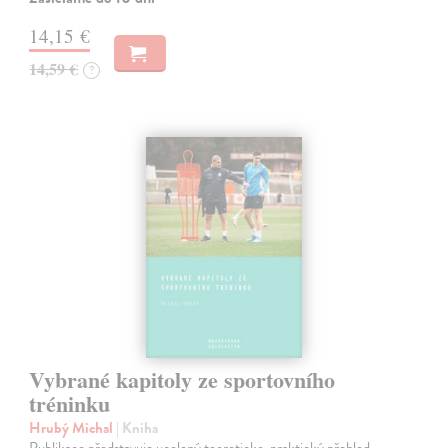
14,15 €
14,59 €
?
Vybrané kapitoly ze sportovního
tréninku
Hrubý Michal
| Kniha
Publikace představuje ucelený teoreticko-praktický přehled