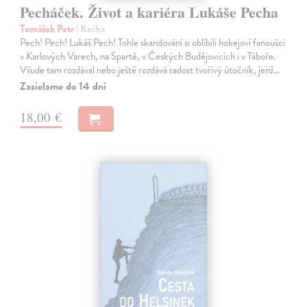
Pecháček. Život a kariéra Lukáše Pecha
Tomášek Petr
| Kniha
Pech! Pech! Lukáš Pech! Tohle skandování si oblíbili hokejoví fanoušci
v Karlových Varech, na Spartě, v Českých Budějovicích i v Táboře.
Všude tam rozdával nebo ještě rozdává radost tvořivý útočník, jenž…
Zasielame do 14 dní
18,00 €