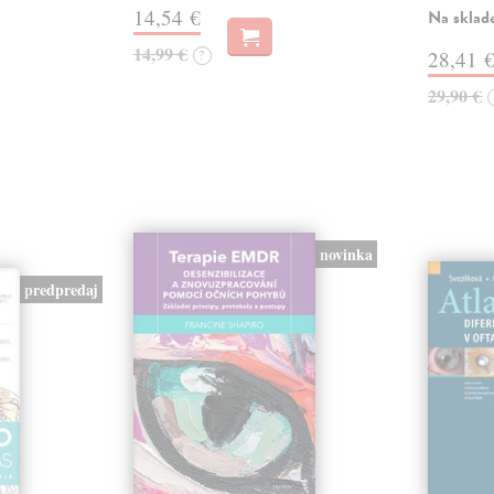
14,54 €
Na sklad
14,99 €
?
28,41 
29,90 €
novinka
predpredaj