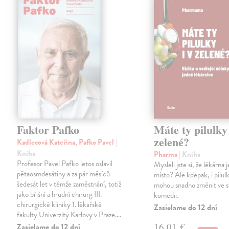
Faktor Pafko
Máte ty pilulky 
zelené?
Kadlecová Kateřina, Pafko Pavel
|
Kniha
Pharma
| Kniha
Profesor Pavel Pafko letos oslavil
Mysleli jste si, že lékárna
pětaosmdesátiny a za pár měsíců
místo? Ale kdepak, i pilul
šedesát let v témže zaměstnání, totiž
mohou snadno změnit ve 
jako břišní a hrudní chirurg III.
komedii.
chirurgické kliniky 1. lékařské
Zasielame do 12 dní
fakulty Univerzity Karlovy v Praze.…
16,01 €
Zasielame do 12 dní