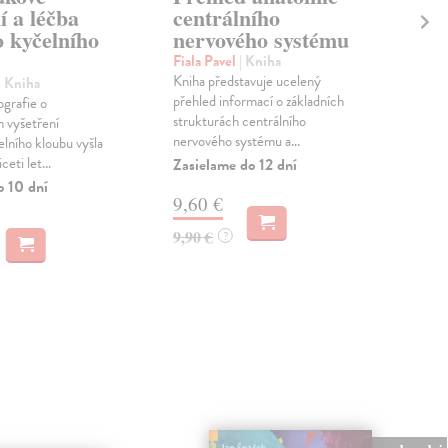
í a léčba
centrálního
to
o kyčelního
nervového systému
Fia
Top
Fiala Pavel
| Kniha
vzá
Kniha představuje ucelený
| Kniha
vzt
přehled informací o základních
grafie o
těla
strukturách centrálního
 vyšetření
nervového systému a...
Zas
lního kloubu vyšla
eti let...
Zasielame do 12 dní
7,
o 10 dní
9,60 €
8,0
9,90 €
?