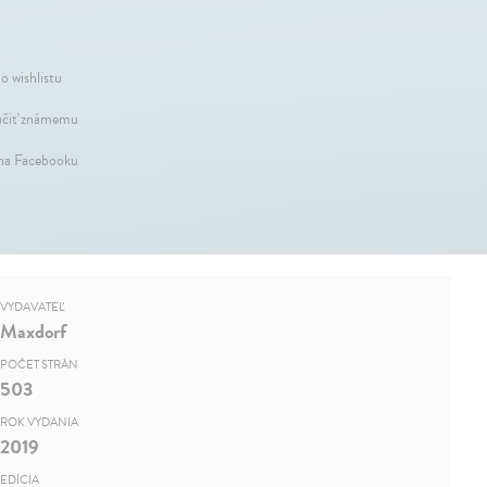
o wishlistu
čiť známemu
 na Facebooku
VYDAVATEĽ
Maxdorf
POČET STRÁN
503
ROK VYDANIA
2019
EDÍCIA