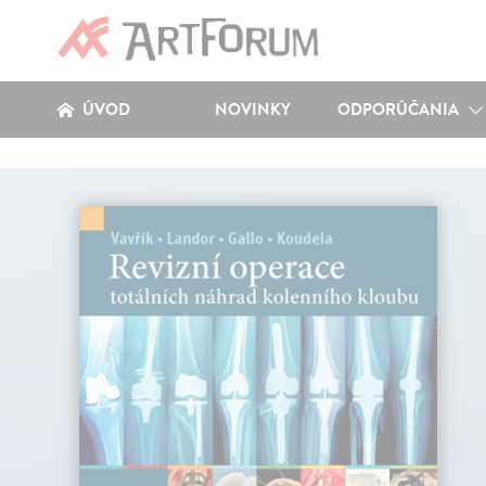
ÚVOD
NOVINKY
ODPORÚČANIA