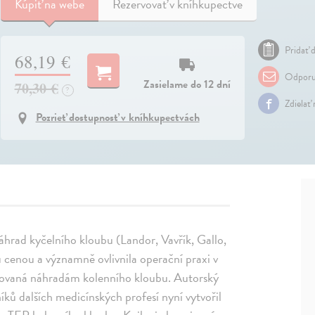
Kúpiť
na webe
Rezervovať v kníhkupectve
Pridať d
68,19 €
Odporu
Zasielame do 12 dní
70,30 €
?
Zdielať
Pozrieť dostupnosť v kníhkupectvách
áhrad kyčelního kloubu (Landor, Vavřík, Gallo,
 cenou a významně ovlivnila operační praxi v
novaná náhradám kolenního kloubu. Autorský
íků dalších medicínských profesí nyní vytvořil