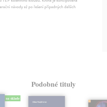
o TEP kolenního kloubu. Kniha je koncipována
erační návody až po řešení případných dalších
Podobné tituly
na sklade