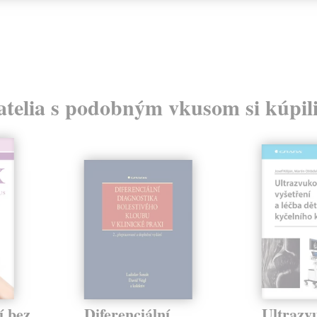
atelia s podobným vkusom si kúpili
í bez
Diferenciální
Ultrazv