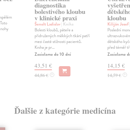
diagnostika
vyšetřen
bolestivého kloubu
dětskéh
v klinické praxi
kloubu
vyspělém
 Toto
Šenolt Ladislav
| Kniha
Kiliján Josef
 nohy
Bolesti kloubů, páteře a
Poslední mono
přidružených měkkých tkání patří
ultrazvukovém
mezi časté stížnosti pacientů.
dětského kyče
Kniha je pr...
před téměř třic
Zasielame do 10 dní
Zasielame d
43,51 €
14,15 €
44,86 €
14,59 €
?
?
Ďalšie z kategórie medicína