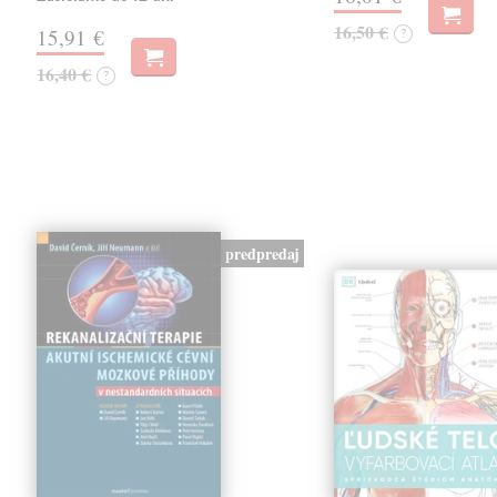
16,50 €
15,91 €
?
16,40 €
?
predpredaj