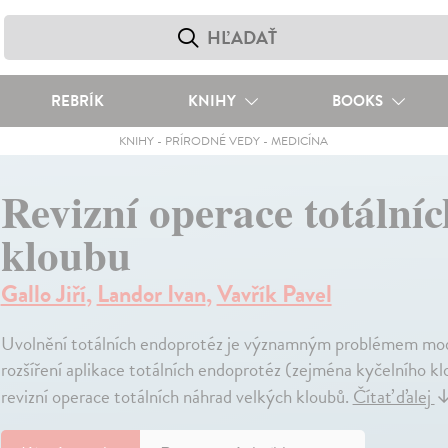
REBRÍK
KNIHY
BOOKS
KNIHY
-
PRÍRODNÉ VEDY
-
MEDICÍNA
Revizní operace totální
kloubu
Gallo Jiří
,
Landor Ivan
,
Vavřík Pavel
Uvolnění totálních endoprotéz je významným problémem mode
rozšíření aplikace totálních endoprotéz (zejména kyčelního k
revizní operace totálních náhrad velkých kloubů.
Čítať ďalej