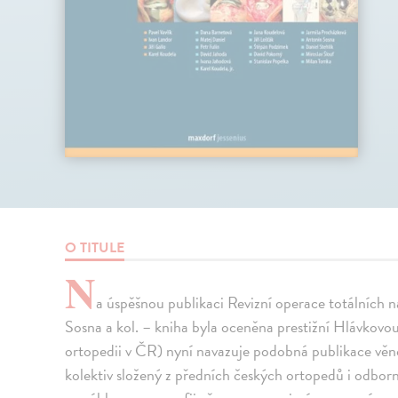
O TITULE
N
a úspěšnou publikaci Revizní operace totálních n
Sosna a kol. – kniha byla oceněna prestižní Hlávkovou
ortopedii v ČR) nyní navazuje podobná publikace vě
kolektiv složený z předních českých ortopedů i odborn