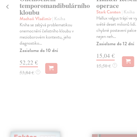
temporomandibulárního
operace
kloubu
Stark Carsten
| Kniha
é
Hallux valgus trápí ve 
Machoň Vladimír
| Kniha
světě deset milionů lidí.
Kniha se zabývá problematikou
chybné postavení palce
onemocnění čelistního kloubu v
nejen neh...
mezioborovém kontextu, jeho
diagnostiko...
Zasielame do 12 dní
Zasielame do 10 dní
15,04 €
52,22 €
15,50 €
?
53,84 €
?