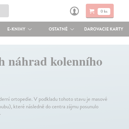
0 ks
E-KNIHY
OSTATNÉ
DAROVACIE KARTY
ch náhrad kolenního
rní ortopedie. V podkladu tohoto stavu je masové
loubu), které následně do centra zájmu posunulo
↓