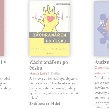
i v
Záchranářem po
Autiz
česku
Ostatníko
autorov
| 
Hacala Luboš
| Kniha
Povedomie
 je nudné
Jak moc zle vám musí být, abyste si
autistické
ky se
zavolali sanitku? Necháváte si linku
každým ro
stand-up
155 jako poslední možnost, nebo ji
poznatky o
vytáčíte, kdykoliv vás někde trochu
environme
zabolí?
prispievaj
Zasielame do 14 dní
možnostia