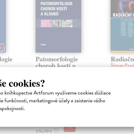
logie
Patomorfologie
Radiačn
chorob kostí a
Šlampa Pave
kloubů
 i
Radiační onko
specializace z
Povýšil Ctibor
| Kniha
še cookies?
šia svojho
terapeutickou 
Úctyhodná monografie shrnuje
léčbě mal...
osobní zkušenosti a komplexní
ho kníhkupectva Artforum využívame cookies slúžiace
Zasielame d
výsledky celoživotní systematické
e funkčnosti, marketingové účely a zaistenie vášho
práce p...
90,99 €
spokojnosti.
Zasielame do 12 dní
93,80 €
?
132,21 €
136,30 €
?