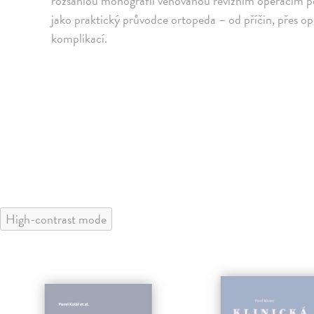
rozsáhlou monografii věnovanou revizním operacím p
jako praktický průvodce ortopeda – od příčin, přes op
komplikací.
High-contrast mode