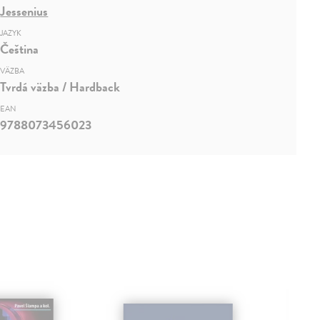
Jessenius
JAZYK
Čeština
VÄZBA
Tvrdá väzba / Hardback
EAN
9788073456023