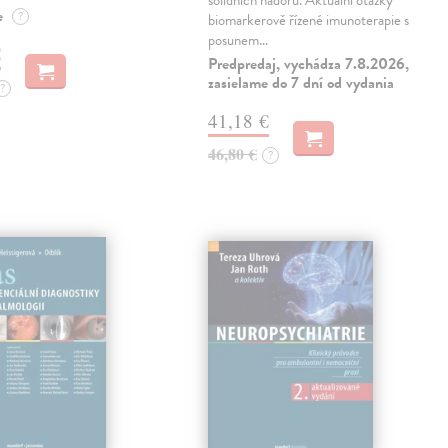
solidních nádorů. Aktuální otázky
e
?
biomarkerově řízené imunoterapie s
posunem…
€
Predpredaj, vychádza 7.8.2026,
zasielame do 7 dní od vydania
?
41,18 €
46,80 €
?