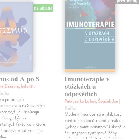
predpredaj
na sklade
mus od A po S
Imunoterapie v
otázkách a
vá Daniela, kolektív
odpovědích
Kniha
 o poruchách
Petruželka Luboš, Špaček Jan
|
ho spektra sa na Slovensku
Kniha
kom zvyšuje. Pribúdajú
Moderní imunoterapie inhibitory
 biologických a
kontrolních bodů imunitní reakce
ntálnych faktoroch, ktoré
(„check point inhibitory“) ukončila
ú k prejavom autizmu, aj o
éru stagnace systémové léčby
ch…