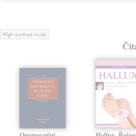
High-contrast mode
Čit
Onemocnění
Hallux. Řešen